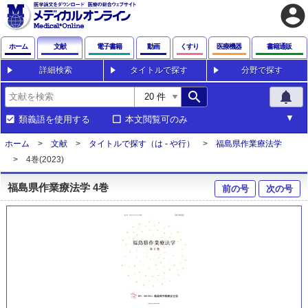
account_circle
ホーム
文献
電子書籍
動画
くすり
医療機器
書籍通販
詳細検索
タイトルで探す
分野で探す
search
notifications
類義語を使用する
本文閲覧可のみ
ホーム
文献
タイトルで探す（は - や行）
福島県作業療法学
4巻(2023)
福島県作業療法学 4巻
前の号
次の号