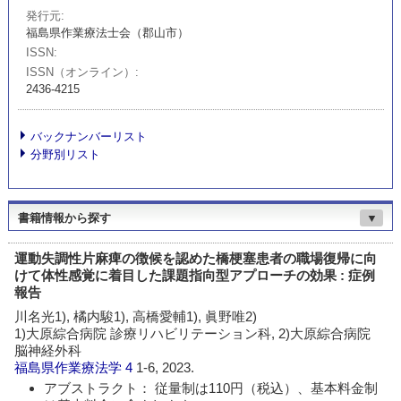
発行元
福島県作業療法士会（郡山市）
ISSN
ISSN（オンライン）
2436-4215
バックナンバーリスト
分野別リスト
書籍情報から探す
▼
運動失調性片麻痺の徴候を認めた橋梗塞患者の職場復帰に向
けて体性感覚に着目した課題指向型アプローチの効果 : 症例
報告
川名光1), 橘内駿1), 高橋愛輔1), 眞野唯2)
1)大原綜合病院 診療リハビリテーション科, 2)大原綜合病院
脳神経外科
福島県作業療法学
4
1-6, 2023.
アブストラクト： 従量制は110円（税込）、基本料金制