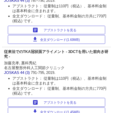
JOSKAS
44 (3)
787-790, 2019.
アブストラクト： 従量制は110円（税込）、基本料金制
は基本料金に含まれます。
全文ダウンロード： 従量制、基本料金制の方共に770円
(税込) です。
article
アブストラクトを見る
download
全文ダウンロード(1.69MB)
従来法でのTKA冠状面アライメント - 3DCTを用いた前向き研
究 -
加藤充孝, 藁科秀紀
名古屋整形外科人工関節クリニック
JOSKAS
44 (3)
791-795, 2019.
アブストラクト： 従量制は110円（税込）、基本料金制
は基本料金に含まれます。
全文ダウンロード： 従量制、基本料金制の方共に770円
(税込) です。
article
アブストラクトを見る
download
全文ダウンロード(1.45MB)