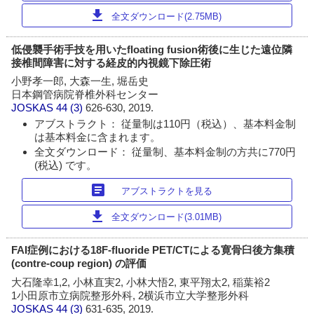
download
全文ダウンロード(2.75MB)
低侵襲手術手技を用いたfloating fusion術後に生じた遠位隣
接椎間障害に対する経皮的内視鏡下除圧術
小野孝一郎, 大森一生, 堀岳史
日本鋼管病院脊椎外科センター
JOSKAS
44 (3)
626-630, 2019.
アブストラクト： 従量制は110円（税込）、基本料金制
は基本料金に含まれます。
全文ダウンロード： 従量制、基本料金制の方共に770円
(税込) です。
article
アブストラクトを見る
download
全文ダウンロード(3.01MB)
FAI症例における18F-fluoride PET/CTによる寛骨臼後方集積
(contre-coup region) の評価
大石隆幸1,2, 小林直実2, 小林大悟2, 東平翔太2, 稲葉裕2
1小田原市立病院整形外科, 2横浜市立大学整形外科
JOSKAS
44 (3)
631-635, 2019.