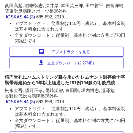
眞田高起, 岩噌弘志, 深井厚, 本田英三郎, 田中哲平, 吉富洋樹
関東労災病院スポーツ整形外科
JOSKAS
44 (3)
685-692, 2019.
アブストラクト： 従量制は110円（税込）、基本料金制
は基本料金に含まれます。
全文ダウンロード： 従量制、基本料金制の方共に770円
(税込) です。
article
アブストラクトを見る
download
全文ダウンロード(2.27MB)
楕円骨孔にハムストリング腱を用いたレムナント温存前十字
靱帯再建術から1年以上経過した191例194膝の術後成績
松永大吾, 望月正孝, 尾崎猛智, 豊田剛, 堀内博志, 瀧澤勉
長野松代総合病院整形外科
JOSKAS
44 (3)
693-698, 2019.
アブストラクト： 従量制は110円（税込）、基本料金制
は基本料金に含まれます。
全文ダウンロード： 従量制、基本料金制の方共に770円
(税込) です。