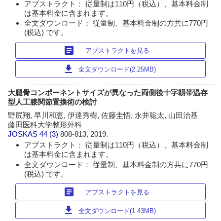
アブストラクト： 従量制は110円（税込）、基本料金制
は基本料金に含まれます。
全文ダウンロード： 従量制、基本料金制の方共に770円
(税込) です。
article
アブストラクトを見る
download
全文ダウンロード(2.25MB)
大腿骨コンポーネントサイズが異なった両側後十字靱帯温存
型人工膝関節置換術の検討
野尻翔, 早川和恵, 伊達秀樹, 佐藤圭悟, 永井聡太, 山田治基
藤田医科大学整形外科
JOSKAS
44 (3)
808-813, 2019.
アブストラクト： 従量制は110円（税込）、基本料金制
は基本料金に含まれます。
全文ダウンロード： 従量制、基本料金制の方共に770円
(税込) です。
article
アブストラクトを見る
download
全文ダウンロード(1.43MB)