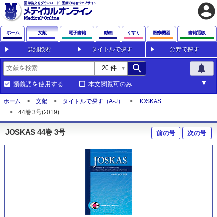
account_circle
ホーム
文献
電子書籍
動画
くすり
医療機器
書籍通販
詳細検索
タイトルで探す
分野で探す
search
notifications
類義語を使用する
本文閲覧可のみ
ホーム
文献
タイトルで探す（A-J）
JOSKAS
44巻 3号(2019)
JOSKAS 44巻 3号
前の号
次の号