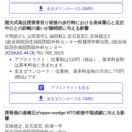
download
全文ダウンロード(1.43MB)
開大式高位脛骨骨切り術後の歩行時における身体重心と足圧
中心との距離の違いが膝関節に与える影響
片岡悠介1, 山田英司1, 福田航1, 近石宣宏2, 五味徳之2
1総合病院回生病院関節外科センター附属理学療法部, 2総合病
院回生病院関節外科センター
JOSKAS
44 (3)
761-769, 2019.
アブストラクト： 従量制は110円（税込）、基本料金制
は基本料金に含まれます。
全文ダウンロード： 従量制、基本料金制の方共に770円
(税込) です。
article
アブストラクトを見る
download
全文ダウンロード(1.74MB)
脛骨側の過矯正がopen-wedge HTO術後中期成績に与える影
響
五味徳之, 近石宣宏, 松浦一平
坂出回生病院関節外科センター