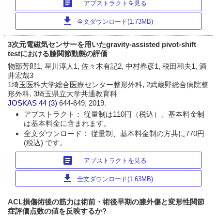
article
アブストラクトを見る
download
全文ダウンロード(1.73MB)
3次元電磁気センサーを用いたgravity-assisted pivot-shift
testにおける膝関節動態の評価
物部芳郎1, 星川淳人1, 佐々木有記2, 中村春彦1, 税田和夫1, 酒
井宏哉3
1埼玉医科大学総合医療センター整形外科, 2武蔵野総合病院整
形外科, 3埼玉県立大学共通教育科
JOSKAS
44 (3)
644-649, 2019.
アブストラクト： 従量制は110円（税込）、基本料金制
は基本料金に含まれます。
全文ダウンロード： 従量制、基本料金制の方共に770円
(税込) です。
article
アブストラクトを見る
download
全文ダウンロード(1.63MB)
ACL損傷術後の筋力は術前・術後早期の膝外傷と変形性関節
症評価点数の値を反映するか?