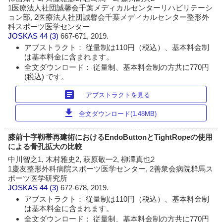
1医療法人社団誠馨会千葉メディカルセンターリハビリテーシ
ョン部, 2医療法人社団誠馨会千葉メディカルセンター整形外
科スポーツ医学センター
JOSKAS
44 (3)
667-671, 2019.
アブストラクト： 従量制は110円（税込）、基本料金制
は基本料金に含まれます。
全文ダウンロード： 従量制、基本料金制の方共に770円
(税込) です。
article
アブストラクトを見る
download
全文ダウンロード(1.48MB)
膝前十字靱帯再建術におけるEndoButtonとTightRopeの使用
による骨孔拡大の比較
中川智之1, 木村雅史2, 萩原敬一2, 柳澤真也2
1慶友整形外科病院スポーツ医学センター, 2善衆会病院群馬ス
ポーツ医学研究所
JOSKAS
44 (3)
672-678, 2019.
アブストラクト： 従量制は110円（税込）、基本料金制
は基本料金に含まれます。
全文ダウンロード： 従量制、基本料金制の方共に770円