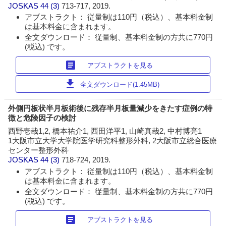
JOSKAS
44 (3)
713-717, 2019.
アブストラクト： 従量制は110円（税込）、基本料金制
は基本料金に含まれます。
全文ダウンロード： 従量制、基本料金制の方共に770円
(税込) です。
article
アブストラクトを見る
download
全文ダウンロード(1.45MB)
外側円板状半月板術後に残存半月板量減少をきたす症例の特
徴と危険因子の検討
西野壱哉1,2, 橋本祐介1, 西田洋平1, 山崎真哉2, 中村博亮1
1大阪市立大学大学院医学研究科整形外科, 2大阪市立総合医療
センター整形外科
JOSKAS
44 (3)
718-724, 2019.
アブストラクト： 従量制は110円（税込）、基本料金制
は基本料金に含まれます。
全文ダウンロード： 従量制、基本料金制の方共に770円
(税込) です。
article
アブストラクトを見る