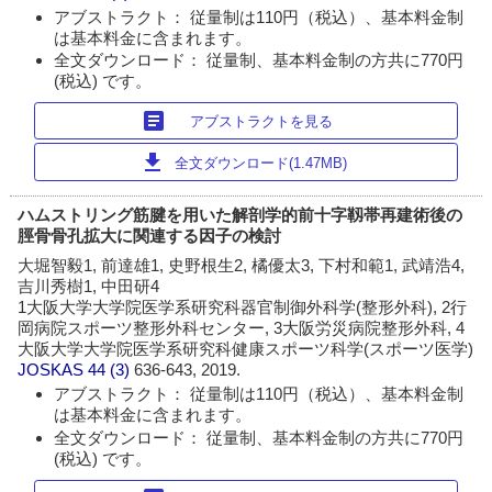
アブストラクト： 従量制は110円（税込）、基本料金制
は基本料金に含まれます。
全文ダウンロード： 従量制、基本料金制の方共に770円
(税込) です。
article
アブストラクトを見る
download
全文ダウンロード(1.47MB)
ハムストリング筋腱を用いた解剖学的前十字靱帯再建術後の
脛骨骨孔拡大に関連する因子の検討
大堀智毅1, 前達雄1, 史野根生2, 橘優太3, 下村和範1, 武靖浩4,
吉川秀樹1, 中田研4
1大阪大学大学院医学系研究科器官制御外科学(整形外科), 2行
岡病院スポーツ整形外科センター, 3大阪労災病院整形外科, 4
大阪大学大学院医学系研究科健康スポーツ科学(スポーツ医学)
JOSKAS
44 (3)
636-643, 2019.
アブストラクト： 従量制は110円（税込）、基本料金制
は基本料金に含まれます。
全文ダウンロード： 従量制、基本料金制の方共に770円
(税込) です。