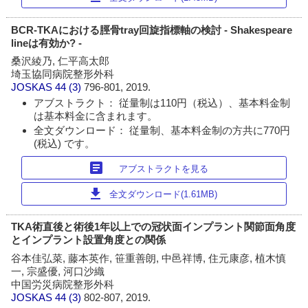
BCR-TKAにおける脛骨tray回旋指標軸の検討 - Shakespeare
lineは有効か? -
桑沢綾乃, 仁平高太郎
埼玉協同病院整形外科
JOSKAS
44 (3)
796-801, 2019.
アブストラクト： 従量制は110円（税込）、基本料金制
は基本料金に含まれます。
全文ダウンロード： 従量制、基本料金制の方共に770円
(税込) です。
article
アブストラクトを見る
download
全文ダウンロード(1.61MB)
TKA術直後と術後1年以上での冠状面インプラント関節面角度
とインプラント設置角度との関係
谷本佳弘菜, 藤本英作, 笹重善朗, 中邑祥博, 住元康彦, 植木慎
一, 宗盛優, 河口沙織
中国労災病院整形外科
JOSKAS
44 (3)
802-807, 2019.