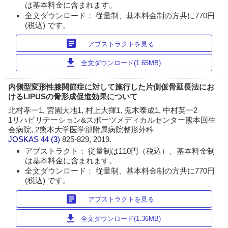
は基本料金に含まれます。
全文ダウンロード： 従量制、基本料金制の方共に770円
(税込) です。
article
アブストラクトを見る
download
全文ダウンロード(1.65MB)
内側型変形性膝関節症に対して施行した片側仮骨延長法にお
けるLIPUSの骨形成促進効果について
北村孝一1, 宮園大地1, 村上大揮1, 鬼木泰成1, 中村英一2
1リハビリテーション&スポーツメディカルセンター熊本回生
会病院, 2熊本大学医学部附属病院整形外科
JOSKAS
44 (3)
825-829, 2019.
アブストラクト： 従量制は110円（税込）、基本料金制
は基本料金に含まれます。
全文ダウンロード： 従量制、基本料金制の方共に770円
(税込) です。
article
アブストラクトを見る
download
全文ダウンロード(1.36MB)