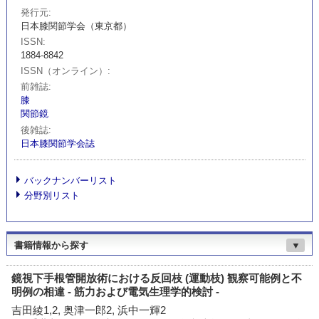
発行元
日本膝関節学会（東京都）
ISSN
1884-8842
ISSN（オンライン）
前雑誌
膝
関節鏡
後雑誌
日本膝関節学会誌
バックナンバーリスト
分野別リスト
書籍情報から探す
▼
鏡視下手根管開放術における反回枝 (運動枝) 観察可能例と不
明例の相違 - 筋力および電気生理学的検討 -
吉田綾1,2, 奥津一郎2, 浜中一輝2