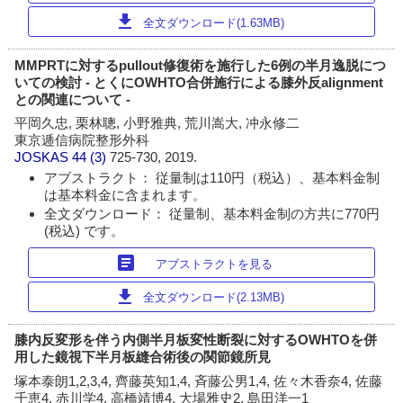
download
全文ダウンロード(1.63MB)
MMPRTに対するpullout修復術を施行した6例の半月逸脱につ
いての検討 - とくにOWHTO合併施行による膝外反alignment
との関連について -
平岡久忠, 栗林聰, 小野雅典, 荒川嵩大, 冲永修二
東京逓信病院整形外科
JOSKAS
44 (3)
725-730, 2019.
アブストラクト： 従量制は110円（税込）、基本料金制
は基本料金に含まれます。
全文ダウンロード： 従量制、基本料金制の方共に770円
(税込) です。
article
アブストラクトを見る
download
全文ダウンロード(2.13MB)
膝内反変形を伴う内側半月板変性断裂に対するOWHTOを併
用した鏡視下半月板縫合術後の関節鏡所見
塚本泰朗1,2,3,4, 齊藤英知1,4, 斉藤公男1,4, 佐々木香奈4, 佐藤
千恵4, 赤川学4, 高橋靖博4, 大場雅史2, 島田洋一1