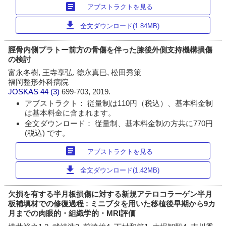
article
アブストラクトを見る
download
全文ダウンロード(1.84MB)
脛骨内側プラトー前方の骨傷を伴った膝後外側支持機構損傷
の検討
富永冬樹, 王寺享弘, 徳永真巳, 松田秀策
福岡整形外科病院
JOSKAS
44 (3)
699-703, 2019.
アブストラクト： 従量制は110円（税込）、基本料金制
は基本料金に含まれます。
全文ダウンロード： 従量制、基本料金制の方共に770円
(税込) です。
article
アブストラクトを見る
download
全文ダウンロード(1.42MB)
欠損を有する半月板損傷に対する新規アテロコラーゲン半月
板補填材での修復過程 : ミニブタを用いた移植後早期から9カ
月までの肉眼的・組織学的・MRI評価