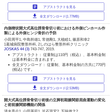
article
アブストラクトを見る
download
全文ダウンロード(1.77MB)
内側楔状開大式高位脛骨骨切り術における外側ピンホール作
製による外側ヒンジ骨折の予防
小田周平1, 中島幹雄1, 常徳剛1, 大植睦1, 篠原和幸2
1葛城病院整形外科, 2しのはら整形外科クリニック
JOSKAS
44 (3)
743-747, 2019.
アブストラクト： 従量制は110円（税込）、基本料金制
は基本料金に含まれます。
全文ダウンロード： 従量制、基本料金制の方共に770円
(税込) です。
article
アブストラクトを見る
download
全文ダウンロード(2.53MB)
開大式高位脛骨骨切り術後の立脚初期膝関節屈曲運動の変化
と術前膝関節機能の関係
清水亮介1, 山田英司1, 近石宣宏2, 五味徳之2