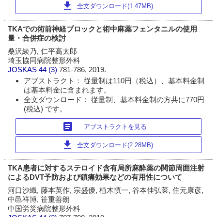
download
全文ダウンロード(1.47MB)
TKAでの術前神経ブロックと術中麻薬フェンタニルの使用
量・合併症の検討
桑沢綾乃, 仁平高太郎
埼玉協同病院整形外科
JOSKAS
44 (3)
781-786, 2019.
アブストラクト： 従量制は110円（税込）、基本料金制
は基本料金に含まれます。
全文ダウンロード： 従量制、基本料金制の方共に770円
(税込) です。
article
アブストラクトを見る
download
全文ダウンロード(2.28MB)
TKA患者に対するステロイド含有局所麻酔薬の関節周囲注射
によるDVT予防および鎮痛効果などの有用性について
河口沙織, 藤本英作, 宗盛優, 植木慎一, 谷本佳弘菜, 住元康彦,
中邑祥博, 笹重善朗
中国労災病院整形外科