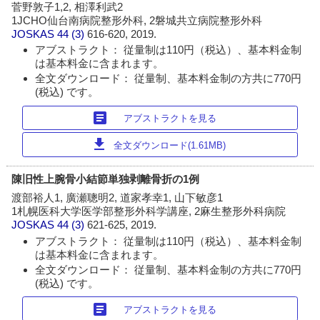
菅野敦子1,2, 相澤利武2
1JCHO仙台南病院整形外科, 2磐城共立病院整形外科
JOSKAS
44 (3)
616-620, 2019.
アブストラクト： 従量制は110円（税込）、基本料金制
は基本料金に含まれます。
全文ダウンロード： 従量制、基本料金制の方共に770円
(税込) です。
article
アブストラクトを見る
download
全文ダウンロード(1.61MB)
陳旧性上腕骨小結節単独剥離骨折の1例
渡部裕人1, 廣瀬聰明2, 道家孝幸1, 山下敏彦1
1札幌医科大学医学部整形外科学講座, 2麻生整形外科病院
JOSKAS
44 (3)
621-625, 2019.
アブストラクト： 従量制は110円（税込）、基本料金制
は基本料金に含まれます。
全文ダウンロード： 従量制、基本料金制の方共に770円
(税込) です。
article
アブストラクトを見る