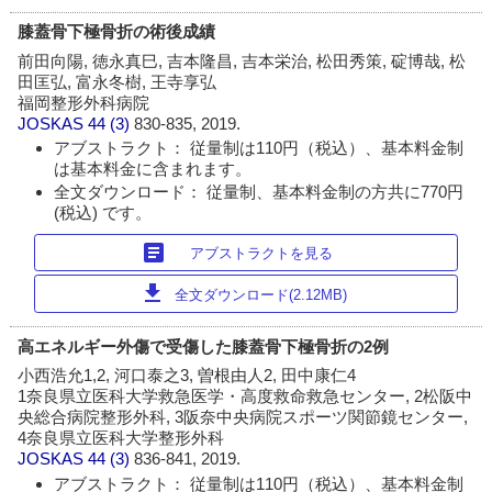
膝蓋骨下極骨折の術後成績
前田向陽, 徳永真巳, 吉本隆昌, 吉本栄治, 松田秀策, 碇博哉, 松
田匡弘, 富永冬樹, 王寺享弘
福岡整形外科病院
JOSKAS
44 (3)
830-835, 2019.
アブストラクト： 従量制は110円（税込）、基本料金制
は基本料金に含まれます。
全文ダウンロード： 従量制、基本料金制の方共に770円
(税込) です。
article
アブストラクトを見る
download
全文ダウンロード(2.12MB)
高エネルギー外傷で受傷した膝蓋骨下極骨折の2例
小西浩允1,2, 河口泰之3, 曽根由人2, 田中康仁4
1奈良県立医科大学救急医学・高度救命救急センター, 2松阪中
央総合病院整形外科, 3阪奈中央病院スポーツ関節鏡センター,
4奈良県立医科大学整形外科
JOSKAS
44 (3)
836-841, 2019.
アブストラクト： 従量制は110円（税込）、基本料金制