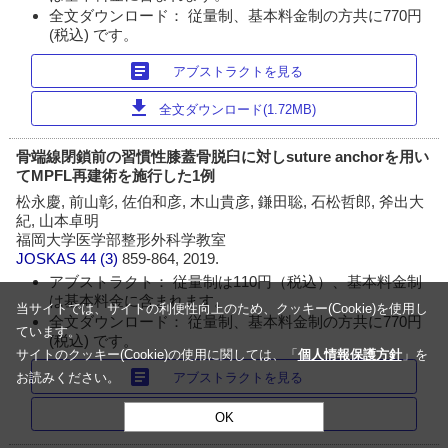
全文ダウンロード： 従量制、基本料金制の方共に770円
(税込) です。
article
アブストラクトを見る
download
全文ダウンロード(1.72MB)
骨端線閉鎖前の習慣性膝蓋骨脱臼に対しsuture anchorを用い
てMPFL再建術を施行した1例
松永慶, 前山彰, 佐伯和彦, 木山貴彦, 鎌田聡, 石松哲郎, 斧出大
紀, 山本卓明
福岡大学医学部整形外科学教室
JOSKAS
44 (3)
859-864, 2019.
アブストラクト： 従量制は110円（税込）、基本料金制
は基本料金に含まれます。
当サイトでは、サイトの利便性向上のため、クッキー(Cookie)を使用し
全文ダウンロード： 従量制、基本料金制の方共に770円
ています。
(税込) です。
サイトのクッキー(Cookie)の使用に関しては、「
個人情報保護方針
」を
article
アブストラクトを見る
お読みください。
download
全文ダウンロード(2.56MB)
OK