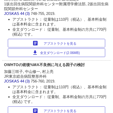
1坂出回生病院関節外科センター附属理学療法部, 2坂出回生病
院関節外科センター
JOSKAS
44 (3)
748-755, 2019.
アブストラクト： 従量制は110円（税込）、基本料金制
は基本料金に含まれます。
全文ダウンロード： 従量制、基本料金制の方共に770円
(税込) です。
article
アブストラクトを見る
download
全文ダウンロード(2.06MB)
OWHTOの術後%MA不良例に与える因子の検討
加藤三咲子, 中山修一, 村上亮
JR東京総合病院整形外科
JOSKAS
44 (3)
756-760, 2019.
アブストラクト： 従量制は110円（税込）、基本料金制
は基本料金に含まれます。
全文ダウンロード： 従量制、基本料金制の方共に770円
(税込) です。
article
アブストラクトを見る