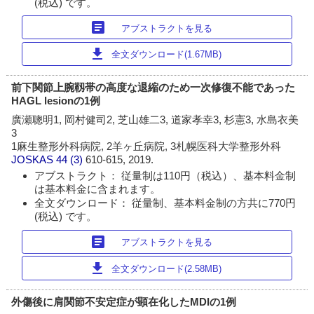
(税込) です。
article
アブストラクトを見る
download
全文ダウンロード(1.67MB)
前下関節上腕靱帯の高度な退縮のため一次修復不能であった
HAGL lesionの1例
廣瀬聰明1, 岡村健司2, 芝山雄二3, 道家孝幸3, 杉憲3, 水島衣美
3
1麻生整形外科病院, 2羊ヶ丘病院, 3札幌医科大学整形外科
JOSKAS
44 (3)
610-615, 2019.
アブストラクト： 従量制は110円（税込）、基本料金制
は基本料金に含まれます。
全文ダウンロード： 従量制、基本料金制の方共に770円
(税込) です。
article
アブストラクトを見る
download
全文ダウンロード(2.58MB)
外傷後に肩関節不安定症が顕在化したMDIの1例