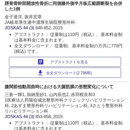
脛骨骨幹部開放性骨折に同側膝外側半月板広範囲断裂を合併
した1例
金子達洋, 坂井宏章
JA岐阜厚生連中濃厚生病院整形外科
JOSKAS
44 (3)
848-852, 2019.
アブストラクト： 従量制は110円（税込）、基本料金制
は基本料金に含まれます。
全文ダウンロード： 従量制、基本料金制の方共に770円
(税込) です。
article
アブストラクトを見る
download
全文ダウンロード(2.79MB)
膝関節他動屈曲時における大腿筋膜の形態変化について
三倉一輝1, 加納里紗1, 山内辰也2, 赤羽根良和3
1医療法人昇陽会城北整形外科クリニックリハビリテーション
科, 2あずま整形外科リハビリテーション科, 3さとう整形外科
リハビリテーション科
JOSKAS
44 (3)
853-858, 2019.
アブストラクト： 従量制は110円（税込）、基本料金制
は基本料金に含まれます。