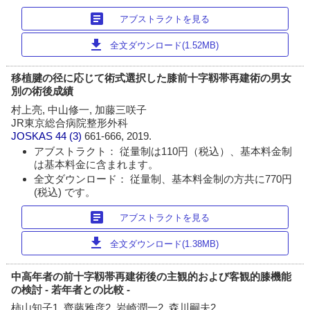
article
アブストラクトを見る
download
全文ダウンロード(1.52MB)
移植腱の径に応じて術式選択した膝前十字靱帯再建術の男女
別の術後成績
村上亮, 中山修一, 加藤三咲子
JR東京総合病院整形外科
JOSKAS
44 (3)
661-666, 2019.
アブストラクト： 従量制は110円（税込）、基本料金制
は基本料金に含まれます。
全文ダウンロード： 従量制、基本料金制の方共に770円
(税込) です。
article
アブストラクトを見る
download
全文ダウンロード(1.38MB)
中高年者の前十字靱帯再建術後の主観的および客観的膝機能
の検討 - 若年者との比較 -
柿山知子1, 齊藤雅彦2, 岩崎潤一2, 森川嗣夫2