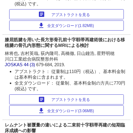
(税込) です。
article
アブストラクトを見る
download
全文ダウンロード(1.82MB)
膝屈筋腱を用いた長方形骨孔前十字靱帯再建術後における移
植腱の骨孔内形態に関するMRIによる検討
林将也, 吉村英哉, 荻内隆司, 高橋徹, 日山鐘浩, 星野明穂
川口工業総合病院整形外科
JOSKAS
44 (3)
679-684, 2019.
アブストラクト： 従量制は110円（税込）、基本料金制
は基本料金に含まれます。
全文ダウンロード： 従量制、基本料金制の方共に770円
(税込) です。
article
アブストラクトを見る
download
全文ダウンロード(3.06MB)
レムナント被覆量の違いによる二束前十字靱帯再建の短期臨
床成績への影響