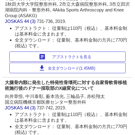
1秋田大学大学院整形外科, 2市立大森病院整形外科, 3市立田沢
湖病院内科・整形外科, 4Akita Sports Arthroscopy and Knee
Group (ASAKG)
JOSKAS
44 (3)
731-736, 2019.
アブストラクト： 従量制は110円（税込）、基本料金制
は基本料金に含まれます。
全文ダウンロード： 従量制、基本料金制の方共に770円
(税込) です。
article
アブストラクトを見る
download
全文ダウンロード(1.45MB)
大腿骨内顆に発生した特発性骨壊死に対する自家骨軟骨移植
術施行後のドナー採取部のX線変化について
向井章悟, 中川泰彰, 薮本浩光, 三輪晶子, 赤松翔太
国立病院機構京都医療センター整形外科
JOSKAS
44 (3)
737-742, 2019.
アブストラクト： 従量制は110円（税込）、基本料金制
は基本料金に含まれます。
全文ダウンロード： 従量制、基本料金制の方共に770円
(税込) です。