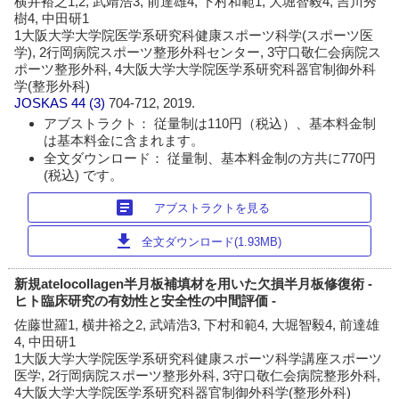
横井裕之1,2, 武靖浩3, 前達雄4, 下村和範1, 大堀智毅4, 吉川秀
樹4, 中田研1
1大阪大学大学院医学系研究科健康スポーツ科学(スポーツ医
学), 2行岡病院スポーツ整形外科センター, 3守口敬仁会病院ス
ポーツ整形外科, 4大阪大学大学院医学系研究科器官制御外科
学(整形外科)
JOSKAS
44 (3)
704-712, 2019.
アブストラクト： 従量制は110円（税込）、基本料金制
は基本料金に含まれます。
全文ダウンロード： 従量制、基本料金制の方共に770円
(税込) です。
article
アブストラクトを見る
download
全文ダウンロード(1.93MB)
新規atelocollagen半月板補填材を用いた欠損半月板修復術 -
ヒト臨床研究の有効性と安全性の中間評価 -
佐藤世羅1, 横井裕之2, 武靖浩3, 下村和範4, 大堀智毅4, 前達雄
4, 中田研1
1大阪大学大学院医学系研究科健康スポーツ科学講座スポーツ
医学, 2行岡病院スポーツ整形外科, 3守口敬仁会病院整形外科,
4大阪大学大学院医学系研究科器官制御外科学(整形外科)