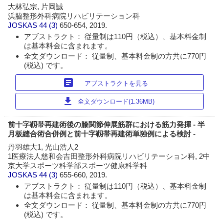
大林弘宗, 片岡誠
浜脇整形外科病院リハビリテーション科
JOSKAS
44 (3)
650-654, 2019.
アブストラクト： 従量制は110円（税込）、基本料金制
は基本料金に含まれます。
全文ダウンロード： 従量制、基本料金制の方共に770円
(税込) です。
article
アブストラクトを見る
download
全文ダウンロード(1.36MB)
前十字靱帯再建術後の膝関節伸展筋群における筋力発揮 - 半
月板縫合術合併例と前十字靱帯再建術単独例による検討 -
丹羽雄大1, 光山浩人2
1医療法人慈和会吉田整形外科病院リハビリテーション科, 2中
京大学スポーツ科学部スポーツ健康科学科
JOSKAS
44 (3)
655-660, 2019.
アブストラクト： 従量制は110円（税込）、基本料金制
は基本料金に含まれます。
全文ダウンロード： 従量制、基本料金制の方共に770円
(税込) です。