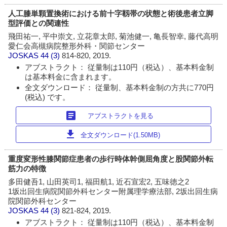
人工膝単顆置換術における前十字靱帯の状態と術後患者立脚
型評価との関連性
飛田祐一, 平中崇文, 立花章太郎, 菊池健一, 亀長智幸, 藤代高明
愛仁会高槻病院整形外科・関節センター
JOSKAS
44 (3)
814-820, 2019.
アブストラクト： 従量制は110円（税込）、基本料金制
は基本料金に含まれます。
全文ダウンロード： 従量制、基本料金制の方共に770円
(税込) です。
article
アブストラクトを見る
download
全文ダウンロード(1.50MB)
重度変形性膝関節症患者の歩行時体幹側屈角度と股関節外転
筋力の特徴
多田健吾1, 山田英司1, 福田航1, 近石宣宏2, 五味徳之2
1坂出回生病院関節外科センター附属理学療法部, 2坂出回生病
院関節外科センター
JOSKAS
44 (3)
821-824, 2019.
アブストラクト： 従量制は110円（税込）、基本料金制