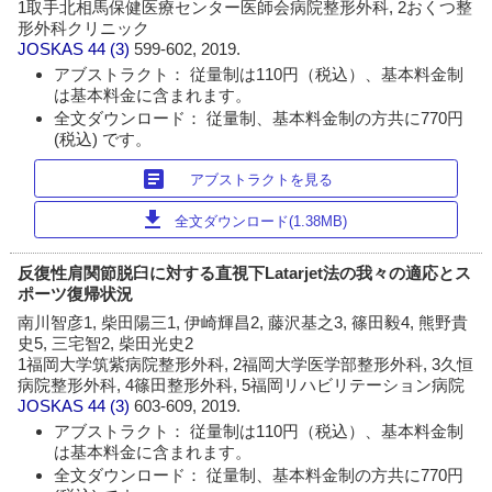
1取手北相馬保健医療センター医師会病院整形外科, 2おくつ整
形外科クリニック
JOSKAS
44 (3)
599-602, 2019.
アブストラクト： 従量制は110円（税込）、基本料金制
は基本料金に含まれます。
全文ダウンロード： 従量制、基本料金制の方共に770円
(税込) です。
article
アブストラクトを見る
download
全文ダウンロード(1.38MB)
反復性肩関節脱臼に対する直視下Latarjet法の我々の適応とス
ポーツ復帰状況
南川智彦1, 柴田陽三1, 伊崎輝昌2, 藤沢基之3, 篠田毅4, 熊野貴
史5, 三宅智2, 柴田光史2
1福岡大学筑紫病院整形外科, 2福岡大学医学部整形外科, 3久恒
病院整形外科, 4篠田整形外科, 5福岡リハビリテーション病院
JOSKAS
44 (3)
603-609, 2019.
アブストラクト： 従量制は110円（税込）、基本料金制
は基本料金に含まれます。
全文ダウンロード： 従量制、基本料金制の方共に770円