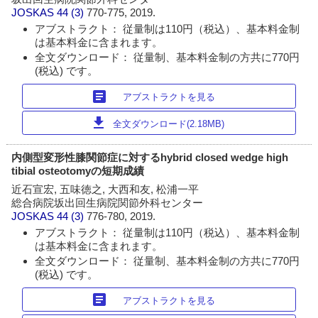
JOSKAS
44 (3)
770-775, 2019.
アブストラクト： 従量制は110円（税込）、基本料金制
は基本料金に含まれます。
全文ダウンロード： 従量制、基本料金制の方共に770円
(税込) です。
article
アブストラクトを見る
download
全文ダウンロード(2.18MB)
内側型変形性膝関節症に対するhybrid closed wedge high
tibial osteotomyの短期成績
近石宣宏, 五味徳之, 大西和友, 松浦一平
総合病院坂出回生病院関節外科センター
JOSKAS
44 (3)
776-780, 2019.
アブストラクト： 従量制は110円（税込）、基本料金制
は基本料金に含まれます。
全文ダウンロード： 従量制、基本料金制の方共に770円
(税込) です。
article
アブストラクトを見る