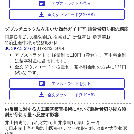
article
アブストラクトを見る
download
全文ダウンロード(2.25MB)
ダブルチェック法を用いた髄外ガイド下, 脛骨骨切り術の精度
岡島良明1), 大橋弘嗣1), 楊裕健1), 洲鎌亮1), 羅建華1)
1)済生会中津病院整形外科
JOSKAS
39 (2)
342-343, 2014.
アブストラクト： 従量制は110円（税込）、基本料金制
は基本料金に含まれます。
全文ダウンロード： 従量制、基本料金制の方共に121円
(税込) です。
article
アブストラクトを見る
download
全文ダウンロード(3.19MB)
内反膝に対する人工膝関節置換術において脛骨骨切り後方傾
斜が骨切り量へ及ぼす影響
井上悟史1), 百名克文1), 川井康嗣1), 栗山新一2)
1)日本赤十字社和歌山医療センター整形外科, 2)京都大学整形
外科