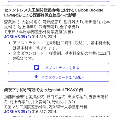
セメントレス人工膝関節置換術におけるCarbon Dioxide
Lavage法による深部静脈血栓症への影響
森武男1), 大谷崇裕1), 河野紀彦1), 望月雄大1), 羽田勝1), 松本
太輔1), 池上博泰1), 武者芳朗1), 金子卓男1)
1)東邦大学医学部整形外科学講座(大橋)
JOSKAS
39 (2)
314-315, 2014.
アブストラクト： 従量制は110円（税込）、基本料金制
は基本料金に含まれます。
全文ダウンロード： 従量制、基本料金制の方共に121円
(税込) です。
article
アブストラクトを見る
download
全文ダウンロード(1.48MB)
鏡視下手術が有効であったpainful TKAの1例
加藤田倫宏1), 副島崇2), 野口幸志2), 田渕幸祐2), 五反田清和
2), 村上秀孝2), 井上貴司2), 野山めぐみ2)
1)聖マリア病院整形外科, 2)久留米大学整形外科
JOSKAS
39 (2)
316-317, 2014.