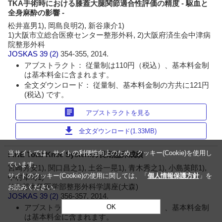
TKA手術時における膝蓋大腿関節適合性評価の精度 - 駆血と
全身麻酔の影響 -
松井嘉男1), 岡島良明2), 新谷康介1)
1)大阪市立総合医療センター整形外科, 2)大阪府済生会中津病
院整形外科
JOSKAS
39 (2)
354-355, 2014.
アブストラクト： 従量制は110円（税込）、基本料金制
は基本料金に含まれます。
全文ダウンロード： 従量制、基本料金制の方共に121円
(税込) です。
article
アブストラクトを見る
download
全文ダウンロード(1.33MB)
当サイトでは、サイトの利便性向上のため、クッキー(Cookie)を使用し
FINE Total Knee Systemの長期臨床成績
ています。
宮崎芳安1), 関口昌之1), 土谷一晃1), 青木秀之1), 小島英郎1),
サイトのクッキー(Cookie)の使用に関しては、「
個人情報保護方針
」を
中村卓司1)
1)東邦大学医学部整形外科学講座(大森)
お読みください。
JOSKAS
39 (2)
356-357, 2014.
アブストラクト： 従量制は110円（税込）、基本料金制
OK
は基本料金に含まれます。