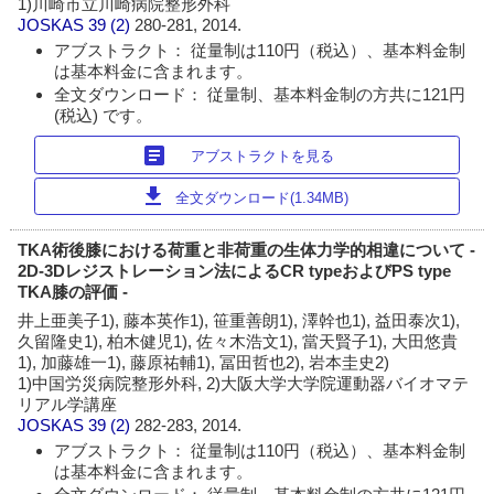
1)川崎市立川崎病院整形外科
JOSKAS
39 (2)
280-281, 2014.
アブストラクト： 従量制は110円（税込）、基本料金制
は基本料金に含まれます。
全文ダウンロード： 従量制、基本料金制の方共に121円
(税込) です。
article
アブストラクトを見る
download
全文ダウンロード(1.34MB)
TKA術後膝における荷重と非荷重の生体力学的相違について -
2D-3Dレジストレーション法によるCR typeおよびPS type
TKA膝の評価 -
井上亜美子1), 藤本英作1), 笹重善朗1), 澤幹也1), 益田泰次1),
久留隆史1), 柏木健児1), 佐々木浩文1), 當天賢子1), 大田悠貴
1), 加藤雄一1), 藤原祐輔1), 冨田哲也2), 岩本圭史2)
1)中国労災病院整形外科, 2)大阪大学大学院運動器バイオマテ
リアル学講座
JOSKAS
39 (2)
282-283, 2014.
アブストラクト： 従量制は110円（税込）、基本料金制
は基本料金に含まれます。