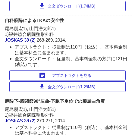
download
全文ダウンロード(1.74MB)
自科麻酔によるTKAの安全性
尾島朋宏1), 山門浩太郎1)
1)福井総合病院整形外科
JOSKAS
39 (2)
268-269, 2014.
アブストラクト： 従量制は110円（税込）、基本料金制
は基本料金に含まれます。
全文ダウンロード： 従量制、基本料金制の方共に121円
(税込) です。
article
アブストラクトを見る
download
全文ダウンロード(1.29MB)
麻酔下-股関節90°屈曲-下腿下垂位での膝屈曲角度
尾島朋宏1), 山門浩太郎1)
1)福井総合病院整形外科
JOSKAS
39 (2)
270-271, 2014.
アブストラクト： 従量制は110円（税込）、基本料金制
は基本料金に含まれます。