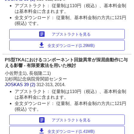
アブストラクト： 従量制は110円（税込）、基本料金制
は基本料金に含まれます。
全文ダウンロード： 従量制、基本料金制の方共に121円
(税込) です。
article
アブストラクトを見る
download
全文ダウンロード(1.29MB)
PS型TKAにおけるコンポーネント回旋異常が深屈曲動作に与
える影響 - 有限要素法を用いた検討
小佐野圭1), 長嶺隆二1)
1)杉岡記念病院骨関節センター
JOSKAS
39 (2)
312-313, 2014.
アブストラクト： 従量制は110円（税込）、基本料金制
は基本料金に含まれます。
全文ダウンロード： 従量制、基本料金制の方共に121円
(税込) です。
article
アブストラクトを見る
download
全文ダウンロード(1.41MB)