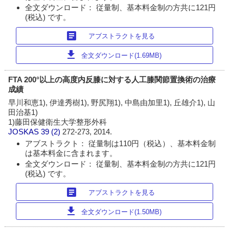
全文ダウンロード： 従量制、基本料金制の方共に121円
(税込) です。
article
アブストラクトを見る
download
全文ダウンロード(1.69MB)
FTA 200°以上の高度内反膝に対する人工膝関節置換術の治療
成績
早川和恵1), 伊達秀樹1), 野尻翔1), 中島由加里1), 丘雄介1), 山
田治基1)
1)藤田保健衛生大学整形外科
JOSKAS
39 (2)
272-273, 2014.
アブストラクト： 従量制は110円（税込）、基本料金制
は基本料金に含まれます。
全文ダウンロード： 従量制、基本料金制の方共に121円
(税込) です。
article
アブストラクトを見る
download
全文ダウンロード(1.50MB)