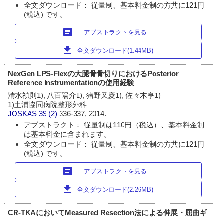
全文ダウンロード： 従量制、基本料金制の方共に121円
(税込) です。
article
アブストラクトを見る
download
全文ダウンロード(1.44MB)
NexGen LPS-Flexの大腿骨骨切りにおけるPosterior
Reference Instrumentationの使用経験
清水禎則1), 八百陽介1), 猪野又慶1), 佐々木亨1)
1)土浦協同病院整形外科
JOSKAS
39 (2)
336-337, 2014.
アブストラクト： 従量制は110円（税込）、基本料金制
は基本料金に含まれます。
全文ダウンロード： 従量制、基本料金制の方共に121円
(税込) です。
article
アブストラクトを見る
download
全文ダウンロード(2.26MB)
CR-TKAにおいてMeasured Resection法による伸展・屈曲ギ