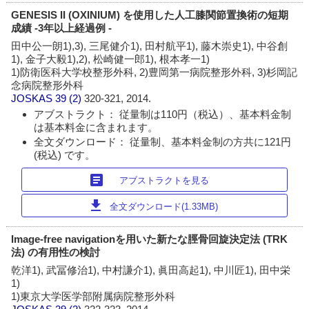
GENESIS II (OXINIUM) を使用した人工膝関節置換術の短期
成績 -3年以上経過例 -
田中公一朗1),3), 三尾健介1), 田村航平1), 藤木崇史1), 中谷創
1), 金子大毅1),2), 松崎健一郎1), 根本孝一1)
1)防衛医科大学校整形外科, 2)豊岡第一病院整形外科, 3)杉岡記
念病院整形外科
JOSKAS
39 (2)
320-321, 2014.
アブストラクト： 従量制は110円（税込）、基本料金制
は基本料金に含まれます。
全文ダウンロード： 従量制、基本料金制の方共に121円
(税込) です。
article
アブストラクトを見る
download
全文ダウンロード(1.33MB)
Image-free navigationを用いた新たな脛骨回旋決定法 (TRK
法) の有用性の検討
乾洋1), 武冨修治1), 中村謙介1), 眞田高起1), 中川匠1), 田中栄
1)
1)東京大学医学部附属病院整形外科