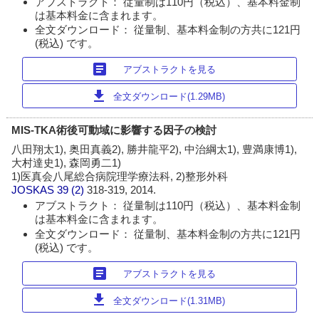
アブストラクト： 従量制は110円（税込）、基本料金制
は基本料金に含まれます。
全文ダウンロード： 従量制、基本料金制の方共に121円
(税込) です。
article
アブストラクトを見る
download
全文ダウンロード(1.29MB)
MIS-TKA術後可動域に影響する因子の検討
八田翔太1), 奥田真義2), 勝井龍平2), 中治綱太1), 豊満康博1),
大村達史1), 森岡勇二1)
1)医真会八尾総合病院理学療法科, 2)整形外科
JOSKAS
39 (2)
318-319, 2014.
アブストラクト： 従量制は110円（税込）、基本料金制
は基本料金に含まれます。
全文ダウンロード： 従量制、基本料金制の方共に121円
(税込) です。
article
アブストラクトを見る
download
全文ダウンロード(1.31MB)