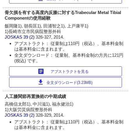
骨欠損を有する高度内反膝に対するTrabecular Metal Tibial
Componentの使用経験
飯岡隆1), 朝長匡1), 田浦智之1), 上戸康平1)
1)長崎市立市民病院整形外科
JOSKAS
39 (2)
326-327, 2014.
アブストラクト： 従量制は110円（税込）、基本料金制
は基本料金に含まれます。
全文ダウンロード： 従量制、基本料金制の方共に121円
(税込) です。
article
アブストラクトを見る
download
全文ダウンロード(3.23MB)
人工膝関節再置換術の中期成績
高橋信太郎1), 中川滋1), 福永健治1)
1)大阪労災病院整形外科
JOSKAS
39 (2)
328-329, 2014.
アブストラクト： 従量制は110円（税込）、基本料金制
は基本料金に含まれます。