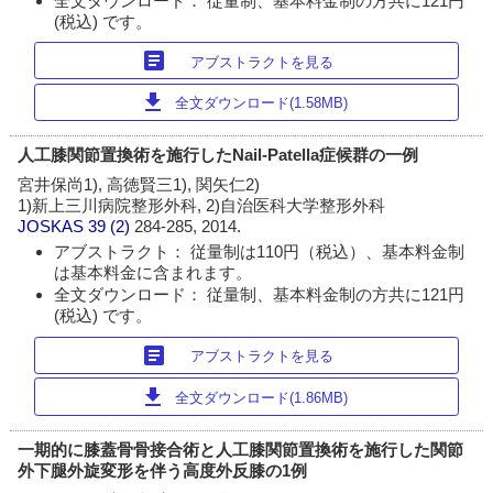
全文ダウンロード： 従量制、基本料金制の方共に121円
(税込) です。
article
アブストラクトを見る
download
全文ダウンロード(1.58MB)
人工膝関節置換術を施行したNail-Patella症候群の一例
宮井保尚1), 高徳賢三1), 関矢仁2)
1)新上三川病院整形外科, 2)自治医科大学整形外科
JOSKAS
39 (2)
284-285, 2014.
アブストラクト： 従量制は110円（税込）、基本料金制
は基本料金に含まれます。
全文ダウンロード： 従量制、基本料金制の方共に121円
(税込) です。
article
アブストラクトを見る
download
全文ダウンロード(1.86MB)
一期的に膝蓋骨骨接合術と人工膝関節置換術を施行した関節
外下腿外旋変形を伴う高度外反膝の1例