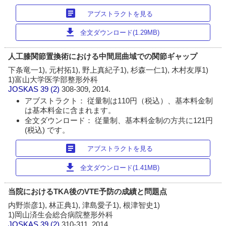
article
アブストラクトを見る
download
全文ダウンロード(1.29MB)
人工膝関節置換術における中間屈曲域での関節ギャップ
下条竜一1), 元村拓1), 野上真紀子1), 杉森一仁1), 木村友厚1)
1)富山大学医学部整形外科
JOSKAS
39 (2)
308-309, 2014.
アブストラクト： 従量制は110円（税込）、基本料金制
は基本料金に含まれます。
全文ダウンロード： 従量制、基本料金制の方共に121円
(税込) です。
article
アブストラクトを見る
download
全文ダウンロード(1.41MB)
当院におけるTKA後のVTE予防の成績と問題点
内野崇彦1), 林正典1), 津島愛子1), 根津智史1)
1)岡山済生会総合病院整形外科
JOSKAS
39 (2)
310-311, 2014.