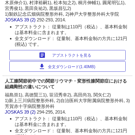
木原伸介1), 村津裕嗣1), 松本知之2), 桐月伸輔1), 圓尾明弘1),
宮秀俊1), 黒田良祐2), 黒坂昌弘2)
1)製鉄記念広畑病院整形外科, 2)神戸大学整形外科大学院
JOSKAS
39 (2)
292-293, 2014.
アブストラクト： 従量制は110円（税込）、基本料金制
は基本料金に含まれます。
全文ダウンロード： 従量制、基本料金制の方共に121円
(税込) です。
article
アブストラクトを見る
download
全文ダウンロード(1.40MB)
人工膝関節術中での関節リウマチ・変形性膝関節症における
組織剛性の違いについて
福島崇1), 高徳賢三1), 笹沼秀幸2), 高田尚3), 関矢仁2)
1)新上三川病院整形外科, 2)自治医科大学附属病院整形外科, 3)
芳賀赤十字病院整形外科
JOSKAS
39 (2)
294-295, 2014.
アブストラクト： 従量制は110円（税込）、基本料金制
は基本料金に含まれます。
全文ダウンロード： 従量制、基本料金制の方共に121円