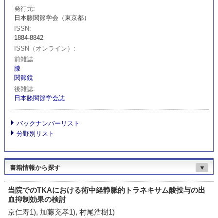
発行元
日本膝関節学会（東京都）
ISSN
1884-8842
ISSN（オンライン）
前雑誌
膝
関節鏡
後雑誌
日本膝関節学会誌
バックナンバーリスト
分野別リスト
書籍情報から探す
▼
当院でのTKAにおける術中経静脈的トラネキサム酸投与の出
血抑制効果の検討
京仁寿1), 加藤充孝1), 村尾浩樹1)