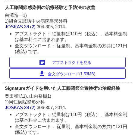
人工膝関節感染例の治療経験と予防法の改善
白澤進一1)
1)組合立諏訪中央病院整形外科
JOSKAS
39 (2)
304-305, 2014.
アブストラクト： 従量制は110円（税込）、基本料金制
は基本料金に含まれます。
全文ダウンロード： 従量制、基本料金制の方共に121円
(税込) です。
article
アブストラクトを見る
download
全文ダウンロード(1.53MB)
Signatureガイドを用いた人工膝関節全置換術の治療経験
奥田和弘1), 山内裕樹1)
1)同仁病院整形外科
JOSKAS
39 (2)
306-307, 2014.
アブストラクト： 従量制は110円（税込）、基本料金制
は基本料金に含まれます。
全文ダウンロード： 従量制、基本料金制の方共に121円
(税込) です。