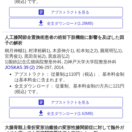
(税込) です。
article
アブストラクトを見る
download
全文ダウンロード(1.28MB)
人工膝関節全置換術患者の術前下肢機能に影響を及ぼした因
子の解析
桐月伸輔1), 村津裕嗣1), 木原伸介1), 松本知之2), 圓尾明弘1),
宮秀俊1), 黒田良祐2), 黒坂昌弘2)
1)製鉄記念広畑病院整形外科, 2)神戸大学大学院整形外科
JOSKAS
39 (2)
296-297, 2014.
アブストラクト： 従量制は110円（税込）、基本料金制
は基本料金に含まれます。
全文ダウンロード： 従量制、基本料金制の方共に121円
(税込) です。
article
アブストラクトを見る
download
全文ダウンロード(1.62MB)
大腿骨顆上骨折変形治癒後の変形性膝関節症に対して髄外ガ