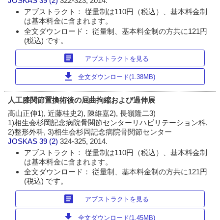
JOSKAS
39 (2)
322-323, 2014.
アブストラクト： 従量制は110円（税込）、基本料金制
は基本料金に含まれます。
全文ダウンロード： 従量制、基本料金制の方共に121円
(税込) です。
article
アブストラクトを見る
download
全文ダウンロード(1.38MB)
人工膝関節置換術後の屈曲拘縮および過伸展
高山正伸1), 近藤桂史2), 陳維嘉2), 長嶺隆二3)
1)相生会杉岡記念病院骨関節センターリハビリテーション科,
2)整形外科, 3)相生会杉岡記念病院骨関節センター
JOSKAS
39 (2)
324-325, 2014.
アブストラクト： 従量制は110円（税込）、基本料金制
は基本料金に含まれます。
全文ダウンロード： 従量制、基本料金制の方共に121円
(税込) です。
article
アブストラクトを見る
download
全文ダウンロード(1.45MB)