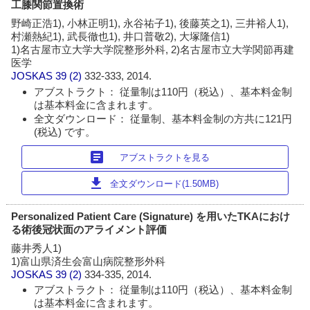
工膝関節置換術
野崎正浩1), 小林正明1), 永谷祐子1), 後藤英之1), 三井裕人1),
村瀬熱紀1), 武長徹也1), 井口普敬2), 大塚隆信1)
1)名古屋市立大学大学院整形外科, 2)名古屋市立大学関節再建
医学
JOSKAS
39 (2)
332-333, 2014.
アブストラクト： 従量制は110円（税込）、基本料金制
は基本料金に含まれます。
全文ダウンロード： 従量制、基本料金制の方共に121円
(税込) です。
article
アブストラクトを見る
download
全文ダウンロード(1.50MB)
Personalized Patient Care (Signature) を用いたTKAにおけ
る術後冠状面のアライメント評価
藤井秀人1)
1)富山県済生会富山病院整形外科
JOSKAS
39 (2)
334-335, 2014.
アブストラクト： 従量制は110円（税込）、基本料金制
は基本料金に含まれます。