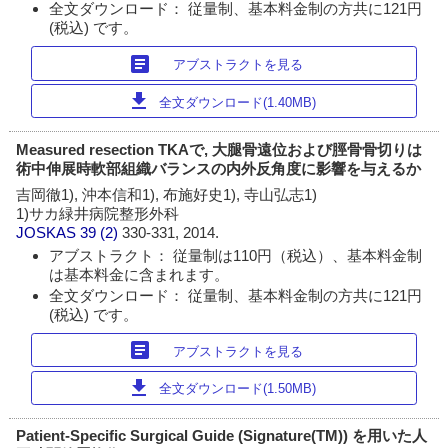
全文ダウンロード： 従量制、基本料金制の方共に121円
(税込) です。
article
アブストラクトを見る
download
全文ダウンロード(1.40MB)
Measured resection TKAで, 大腿骨遠位および脛骨骨切りは
術中伸展時軟部組織バランスの内外反角度に影響を与えるか
吉岡徹1), 沖本信和1), 布施好史1), 寺山弘志1)
1)サカ緑井病院整形外科
JOSKAS
39 (2)
330-331, 2014.
アブストラクト： 従量制は110円（税込）、基本料金制
は基本料金に含まれます。
全文ダウンロード： 従量制、基本料金制の方共に121円
(税込) です。
article
アブストラクトを見る
download
全文ダウンロード(1.50MB)
Patient-Specific Surgical Guide (Signature(TM)) を用いた人