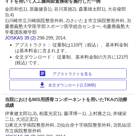
イドを用いて人工膝関節置換術を施行した一例
金田和也1), 原藤健吾1), 谷川英徳2), 森重雄太郎1), 大谷俊郎
3),4)
1)川崎市立川崎病院整形外科, 2)さいたま市立病院整形外科, 3)
慶應義塾大学医学部スポーツ医学総合センター, 4)慶應義塾大
学看護医療学部
JOSKAS
39 (2)
298-299, 2014.
アブストラクト： 従量制は110円（税込）、基本料金制
は基本料金に含まれます。
全文ダウンロード： 従量制、基本料金制の方共に121円
(税込) です。
article
アブストラクトを見る
download
全文ダウンロード(1.53MB)
当院におけるMIS用脛骨コンポーネントを用いたTKAの治療
成績
伊東健太郎1),3), 柏葉光宏1), 藤澤博一1), 上村雅之1), 井樋栄
二1), 大沼正宏2)
1)東北大学病院整形外科, 2)仙台赤十字病院整形外科, 3)気仙沼
市立病院整形外科