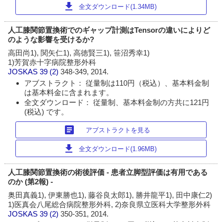
download
全文ダウンロード(1.34MB)
人工膝関節置換術でのギャップ計測はTensorの違いによりど
のような影響を受けるか?
高田尚1), 関矢仁1), 高徳賢三1), 笹沼秀幸1)
1)芳賀赤十字病院整形外科
JOSKAS
39 (2)
348-349, 2014.
アブストラクト： 従量制は110円（税込）、基本料金制
は基本料金に含まれます。
全文ダウンロード： 従量制、基本料金制の方共に121円
(税込) です。
article
アブストラクトを見る
download
全文ダウンロード(1.96MB)
人工膝関節置換術の術後評価 - 患者立脚型評価は有用である
のか (第2報) -
奥田真義1), 伊東勝也1), 藤谷良太郎1), 勝井龍平1), 田中康仁2)
1)医真会八尾総合病院整形外科, 2)奈良県立医科大学整形外科
JOSKAS
39 (2)
350-351, 2014.