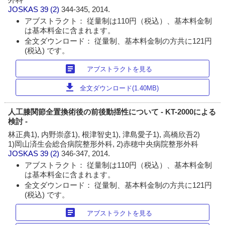
JOSKAS
39 (2)
344-345, 2014.
アブストラクト： 従量制は110円（税込）、基本料金制
は基本料金に含まれます。
全文ダウンロード： 従量制、基本料金制の方共に121円
(税込) です。
article
アブストラクトを見る
download
全文ダウンロード(1.40MB)
人工膝関節全置換術後の前後動揺性について - KT-2000による
検討 -
林正典1), 内野崇彦1), 根津智史1), 津島愛子1), 高橋欣吾2)
1)岡山済生会総合病院整形外科, 2)赤穂中央病院整形外科
JOSKAS
39 (2)
346-347, 2014.
アブストラクト： 従量制は110円（税込）、基本料金制
は基本料金に含まれます。
全文ダウンロード： 従量制、基本料金制の方共に121円
(税込) です。
article
アブストラクトを見る