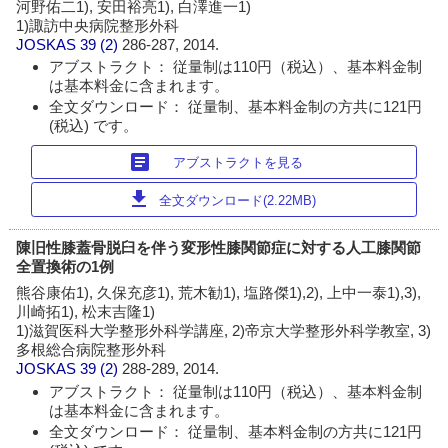
河野佑二1), 安田裕亮1), 白澤進一1)
1)諏訪中央病院整形外科
JOSKAS
39 (2)
286-287, 2014.
アブストラクト： 従量制は110円（税込）、基本料金制
は基本料金に含まれます。
全文ダウンロード： 従量制、基本料金制の方共に121円
(税込) です。
article
アブストラクトを見る
download
全文ダウンロード(2.22MB)
陳旧性膝蓋骨脱臼を伴う変形性膝関節症に対する人工膝関節
全置換術の1例
熊谷康佑1), 久保充彦1), 荒木勧1), 塩路傑1),2), 上中一泰1),3),
川崎拓1), 松末吉隆1)
1)滋賀医科大学整形外科学講座, 2)帝京大学整形外科学教室, 3)
多根総合病院整形外科
JOSKAS
39 (2)
288-289, 2014.
アブストラクト： 従量制は110円（税込）、基本料金制
は基本料金に含まれます。
全文ダウンロード： 従量制、基本料金制の方共に121円