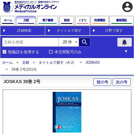
account_circle
ホーム
文献
電子書籍
動画
くすり
医療機器
書籍通販
詳細検索
タイトルで探す
分野で探す
search
notifications
類義語を使用する
本文閲覧可のみ
ホーム
文献
タイトルで探す（A-J）
JOSKAS
39巻 2号(2014)
JOSKAS 39巻 2号
前の号
次の号