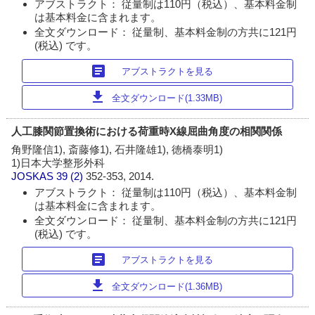
アブストラクト： 従量制は110円（税込）、基本料金制
は基本料金に含まれます。
全文ダウンロード： 従量制、基本料金制の方共に121円
(税込) です。
article
アブストラクトを見る
download
全文ダウンロード(1.33MB)
人工膝関節置換術における荷重時X線屈曲角度の相関関係
角野隆信1), 斎藤修1), 石井隆雄1), 徳橋泰明1)
1)日本大学整形外科
JOSKAS
39 (2)
352-353, 2014.
アブストラクト： 従量制は110円（税込）、基本料金制
は基本料金に含まれます。
全文ダウンロード： 従量制、基本料金制の方共に121円
(税込) です。
article
アブストラクトを見る
download
全文ダウンロード(1.36MB)