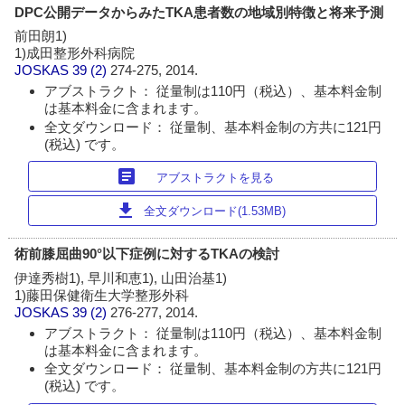
DPC公開データからみたTKA患者数の地域別特徴と将来予測
前田朗1)
1)成田整形外科病院
JOSKAS
39 (2)
274-275, 2014.
アブストラクト： 従量制は110円（税込）、基本料金制
は基本料金に含まれます。
全文ダウンロード： 従量制、基本料金制の方共に121円
(税込) です。
article
アブストラクトを見る
download
全文ダウンロード(1.53MB)
術前膝屈曲90°以下症例に対するTKAの検討
伊達秀樹1), 早川和恵1), 山田治基1)
1)藤田保健衛生大学整形外科
JOSKAS
39 (2)
276-277, 2014.
アブストラクト： 従量制は110円（税込）、基本料金制
は基本料金に含まれます。
全文ダウンロード： 従量制、基本料金制の方共に121円
(税込) です。