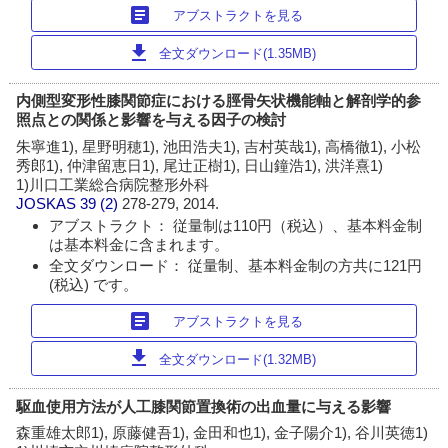
article
アブストラクトを見る
download
全文ダウンロード(1.35MB)
内側型変形性膝関節症における脛骨矢状機能軸と解剖学的参
照点との関係と影響を与える因子の検討
朱寧進1), 星野明穂1), 池田浩夫1), 吉村英哉1), 高橋徹1), 小松
秀郎1), 仲津留恵日1), 尾辻正樹1), 日山鐘浩1), 洪洋熹1)
1)川口工業総合病院整形外科
JOSKAS
39 (2)
278-279, 2014.
アブストラクト： 従量制は110円（税込）、基本料金制
は基本料金に含まれます。
全文ダウンロード： 従量制、基本料金制の方共に121円
(税込) です。
article
アブストラクトを見る
download
全文ダウンロード(1.32MB)
駆血使用方法が人工膝関節置換術の出血量に与える影響
森重雄太郎1), 原藤健吾1), 金田和也1), 金子陽介1), 谷川英徳1)