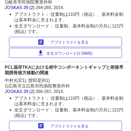
1)岐阜市民病院整形外科
JOSKAS
39 (2)
264-265, 2014.
アブストラクト： 従量制は110円（税込）、基本料金制
は基本料金に含まれます。
全文ダウンロード： 従量制、基本料金制の方共に121円
(税込) です。
article
アブストラクトを見る
download
全文ダウンロード(1.59MB)
PCL温存TKAにおける術中コンポーネントギャップと術後早
期脛骨後方移動の関連
中村光宏1), 曽田是則1)
1)広島市立広島市民病院整形外科
JOSKAS
39 (2)
266-267, 2014.
アブストラクト： 従量制は110円（税込）、基本料金制
は基本料金に含まれます。
全文ダウンロード： 従量制、基本料金制の方共に121円
(税込) です。
article
アブストラクトを見る