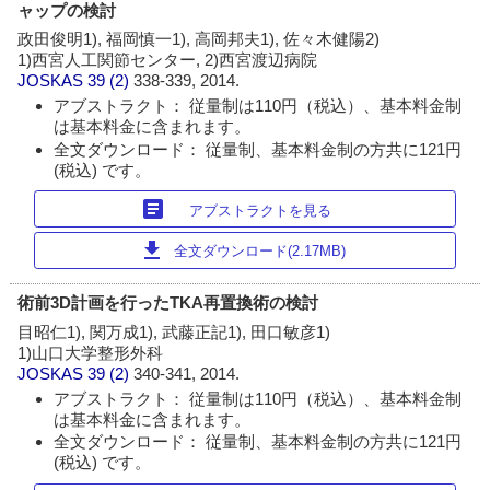
ャップの検討
政田俊明1), 福岡慎一1), 高岡邦夫1), 佐々木健陽2)
1)西宮人工関節センター, 2)西宮渡辺病院
JOSKAS
39 (2)
338-339, 2014.
アブストラクト： 従量制は110円（税込）、基本料金制
は基本料金に含まれます。
全文ダウンロード： 従量制、基本料金制の方共に121円
(税込) です。
article
アブストラクトを見る
download
全文ダウンロード(2.17MB)
術前3D計画を行ったTKA再置換術の検討
目昭仁1), 関万成1), 武藤正記1), 田口敏彦1)
1)山口大学整形外科
JOSKAS
39 (2)
340-341, 2014.
アブストラクト： 従量制は110円（税込）、基本料金制
は基本料金に含まれます。
全文ダウンロード： 従量制、基本料金制の方共に121円
(税込) です。