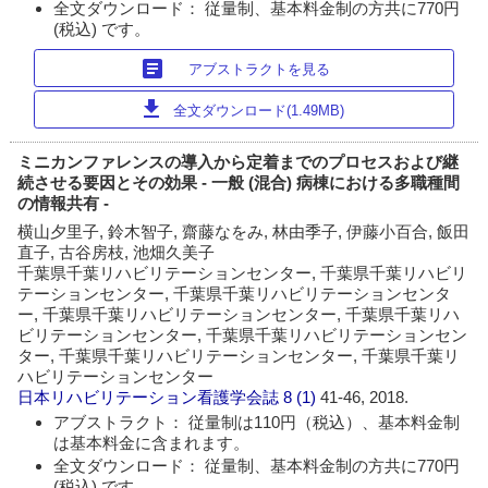
全文ダウンロード： 従量制、基本料金制の方共に770円
(税込) です。
article
アブストラクトを見る
download
全文ダウンロード(1.49MB)
ミニカンファレンスの導入から定着までのプロセスおよび継
続させる要因とその効果 - 一般 (混合) 病棟における多職種間
の情報共有 -
横山夕里子, 鈴木智子, 齋藤なをみ, 林由季子, 伊藤小百合, 飯田
直子, 古谷房枝, 池畑久美子
千葉県千葉リハビリテーションセンター, 千葉県千葉リハビリ
テーションセンター, 千葉県千葉リハビリテーションセンタ
ー, 千葉県千葉リハビリテーションセンター, 千葉県千葉リハ
ビリテーションセンター, 千葉県千葉リハビリテーションセン
ター, 千葉県千葉リハビリテーションセンター, 千葉県千葉リ
ハビリテーションセンター
日本リハビリテーション看護学会誌
8 (1)
41-46, 2018.
アブストラクト： 従量制は110円（税込）、基本料金制
は基本料金に含まれます。
全文ダウンロード： 従量制、基本料金制の方共に770円
(税込) です。