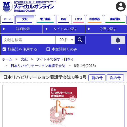
account_circle
ホーム
文献
電子書籍
動画
くすり
医療機器
書籍通販
詳細検索
タイトルで探す
分野で探す
search
notifications
類義語を使用する
本文閲覧可のみ
ホーム
文献
タイトルで探す（日本-）
日本リハビリテーション看護学会誌
8巻 1号(2018)
日本リハビリテーション看護学会誌 8巻 1号
前の号
次の号