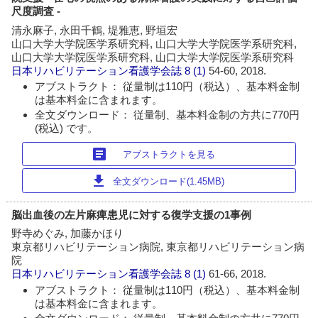
尺度調査 -
清永麻子, 永田千鶴, 堤雅恵, 野垣宏
山口大学大学院医学系研究科, 山口大学大学院医学系研究科,
山口大学大学院医学系研究科, 山口大学大学院医学系研究科
日本リハビリテーション看護学会誌
8 (1)
54-60, 2018.
アブストラクト： 従量制は110円（税込）、基本料金制
は基本料金に含まれます。
全文ダウンロード： 従量制、基本料金制の方共に770円
(税込) です。
article
アブストラクトを見る
download
全文ダウンロード(1.45MB)
脳出血後の左片麻痺患児に対する復学支援の1事例
野寺めぐみ, 加藤かほり
東京都リハビリテーション病院, 東京都リハビリテーション病
院
日本リハビリテーション看護学会誌
8 (1)
61-66, 2018.
アブストラクト： 従量制は110円（税込）、基本料金制
は基本料金に含まれます。