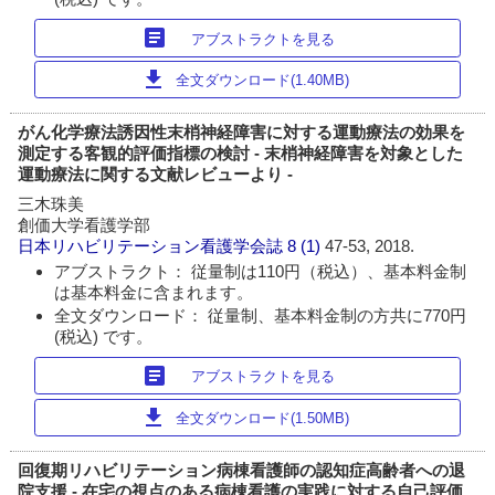
article
アブストラクトを見る
download
全文ダウンロード(1.40MB)
がん化学療法誘因性末梢神経障害に対する運動療法の効果を
測定する客観的評価指標の検討 - 末梢神経障害を対象とした
運動療法に関する文献レビューより -
三木珠美
創価大学看護学部
日本リハビリテーション看護学会誌
8 (1)
47-53, 2018.
アブストラクト： 従量制は110円（税込）、基本料金制
は基本料金に含まれます。
全文ダウンロード： 従量制、基本料金制の方共に770円
(税込) です。
article
アブストラクトを見る
download
全文ダウンロード(1.50MB)
回復期リハビリテーション病棟看護師の認知症高齢者への退
院支援 - 在宅の視点のある病棟看護の実践に対する自己評価