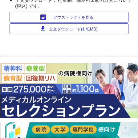
全文ダウンロード： 従量制、基本料金制の方共に770円
(税込) です。
article
アブストラクトを見る
download
全文ダウンロード(1.41MB)