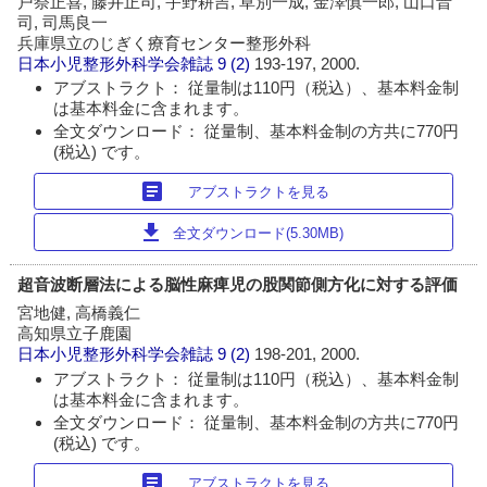
戸祭正喜, 藤井正司, 宇野耕吉, 草別一成, 金澤慎一郎, 山口晋
司, 司馬良一
兵庫県立のじぎく療育センター整形外科
日本小児整形外科学会雑誌
9 (2)
193-197, 2000.
アブストラクト： 従量制は110円（税込）、基本料金制
は基本料金に含まれます。
全文ダウンロード： 従量制、基本料金制の方共に770円
(税込) です。
article
アブストラクトを見る
download
全文ダウンロード(5.30MB)
超音波断層法による脳性麻痺児の股関節側方化に対する評価
宮地健, 高橋義仁
高知県立子鹿園
日本小児整形外科学会雑誌
9 (2)
198-201, 2000.
アブストラクト： 従量制は110円（税込）、基本料金制
は基本料金に含まれます。
全文ダウンロード： 従量制、基本料金制の方共に770円
(税込) です。
article
アブストラクトを見る