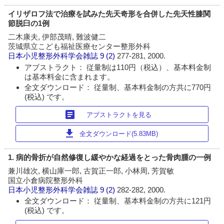
イリザロフ法で治療を試みた先天奇形を合併した先天性膝関
節脱臼の1例
二木康夫, 伊部茂晴, 難波健二
茨城県立こども福祉医療センター整形外科
日本小児整形外科学会雑誌
9 (2)
277-281, 2000.
アブストラクト： 従量制は110円（税込）、基本料金制
は基本料金に含まれます。
全文ダウンロード： 従量制、基本料金制の方共に770円
(税込) です。
article
アブストラクトを見る
download
全文ダウンロード(5.83MB)
1. 病的骨折が自然修復し緩やかな経過をとった骨肉腫の一例
兼川雄次, 横山庫一郎, 古賀正一郎, 小林周, 芳賀敏
国立小倉病院整形外科
日本小児整形外科学会雑誌
9 (2)
282-282, 2000.
全文ダウンロード： 従量制、基本料金制の方共に121円
(税込) です。