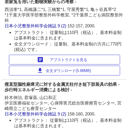
若家兎を用いた動物実験からの考察 -
西須孝*1, 高橋謙二*1, 三橋繁*1, 守屋秀繁*1, 亀ヶ谷真琴*2
*1千葉大学医学部整形外科学教室, *2千葉県こども病院整形外
科
日本小児整形外科学会雑誌
9 (2)
152-157, 2000.
アブストラクト： 従量制は110円（税込）、基本料金制
は基本料金に含まれます。
全文ダウンロード： 従量制、基本料金制の方共に770円
(税込) です。
article
アブストラクトを見る
download
全文ダウンロード(5.88MB)
痙直型脳性麻痺児に対する金属支柱付き短下肢装具の効果 -
歩行時エネルギー消費による検討 -
鈴木伸治, 君塚葵, 山口和正
伊豆医療福祉センター, 心身障害児総合医療療育センター, 宮
崎県立こども療育センター
日本小児整形外科学会雑誌
9 (2)
158-160, 2000.
アブストラクト： 従量制は110円（税込）、基本料金制
は基本料金に含まれます。