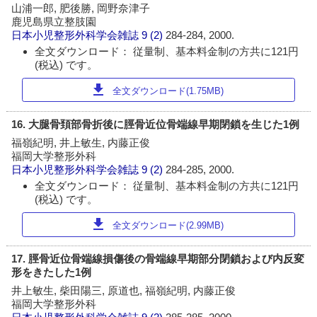
山浦一郎, 肥後勝, 岡野奈津子
鹿児島県立整肢園
日本小児整形外科学会雑誌
9 (2)
284-284, 2000.
全文ダウンロード： 従量制、基本料金制の方共に121円
(税込) です。
download
全文ダウンロード(1.75MB)
16. 大腿骨頚部骨折後に脛骨近位骨端線早期閉鎖を生じた1例
福嶺紀明, 井上敏生, 内藤正俊
福岡大学整形外科
日本小児整形外科学会雑誌
9 (2)
284-285, 2000.
全文ダウンロード： 従量制、基本料金制の方共に121円
(税込) です。
download
全文ダウンロード(2.99MB)
17. 脛骨近位骨端線損傷後の骨端線早期部分閉鎖および内反変
形をきたした1例
井上敏生, 柴田陽三, 原道也, 福嶺紀明, 内藤正俊
福岡大学整形外科