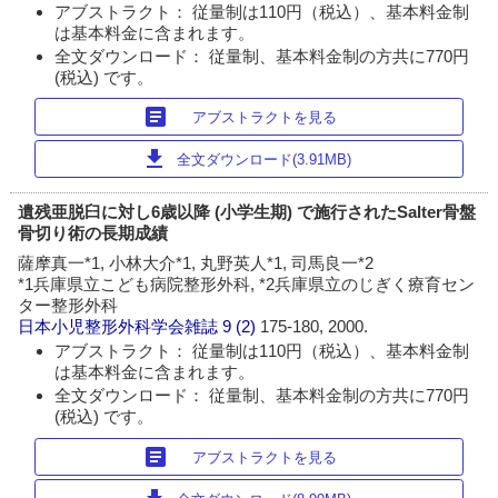
アブストラクト： 従量制は110円（税込）、基本料金制
は基本料金に含まれます。
全文ダウンロード： 従量制、基本料金制の方共に770円
(税込) です。
article
アブストラクトを見る
download
全文ダウンロード(3.91MB)
遺残亜脱臼に対し6歳以降 (小学生期) で施行されたSalter骨盤
骨切り術の長期成績
薩摩真一*1, 小林大介*1, 丸野英人*1, 司馬良一*2
*1兵庫県立こども病院整形外科, *2兵庫県立のじぎく療育セン
ター整形外科
日本小児整形外科学会雑誌
9 (2)
175-180, 2000.
アブストラクト： 従量制は110円（税込）、基本料金制
は基本料金に含まれます。
全文ダウンロード： 従量制、基本料金制の方共に770円
(税込) です。
article
アブストラクトを見る