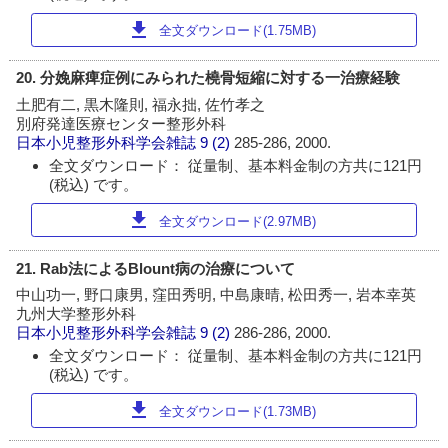
download
全文ダウンロード(1.75MB)
20. 分娩麻痺症例にみられた橈骨短縮に対する一治療経験
土肥有二, 黒木隆則, 福永拙, 佐竹孝之
別府発達医療センター整形外科
日本小児整形外科学会雑誌
9 (2)
285-286, 2000.
全文ダウンロード： 従量制、基本料金制の方共に121円
(税込) です。
download
全文ダウンロード(2.97MB)
21. Rab法によるBlount病の治療について
中山功一, 野口康男, 窪田秀明, 中島康晴, 松田秀一, 岩本幸英
九州大学整形外科
日本小児整形外科学会雑誌
9 (2)
286-286, 2000.
全文ダウンロード： 従量制、基本料金制の方共に121円
(税込) です。
download
全文ダウンロード(1.73MB)