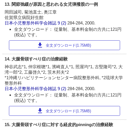
13. 関節弛緩が原因と思われる女児弾撥股の一例
岡田誠司, 菊池直士, 奥江章
佐賀県立病院好生館
日本小児整形外科学会雑誌
9 (2)
284-284, 2000.
全文ダウンロード： 従量制、基本料金制の方共に121円
(税込) です。
download
全文ダウンロード(1.75MB)
14. 大腿骨頭すべり症の治療経験
神谷武志*1, 仲宗根聰*1, 濱崎直人*1, 照屋均*1, 古堅隆司*2, 大
湾一郎*2, 工藤啓久*2, 茨木邦夫*2
*1沖縄リハビリテーションセンター病院整形外科, *2琉球大学
整形外科
日本小児整形外科学会雑誌
9 (2)
284-284, 2000.
全文ダウンロード： 従量制、基本料金制の方共に121円
(税込) です。
download
全文ダウンロード(1.75MB)
15. 大腿骨頭すべり症に対する経皮的pinningの治療経験