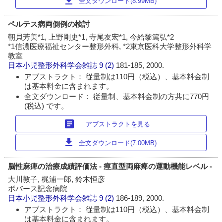
download
全文ダウンロード(8.99MB)
ペルテス病両側例の検討
朝貝芳美*1, 上野剛史*1, 寺尾友宏*1, 今給黎篤弘*2
*1信濃医療福祉センター整形外科, *2東京医科大学整形外科学
教室
日本小児整形外科学会雑誌
9 (2)
181-185, 2000.
アブストラクト： 従量制は110円（税込）、基本料金制
は基本料金に含まれます。
全文ダウンロード： 従量制、基本料金制の方共に770円
(税込) です。
article
アブストラクトを見る
download
全文ダウンロード(7.00MB)
脳性麻痺の治療成績評価法 - 痙直型両麻痺の運動機能レベル -
大川敦子, 梶浦一郎, 鈴木恒彦
ボバース記念病院
日本小児整形外科学会雑誌
9 (2)
186-189, 2000.
アブストラクト： 従量制は110円（税込）、基本料金制
は基本料金に含まれます。