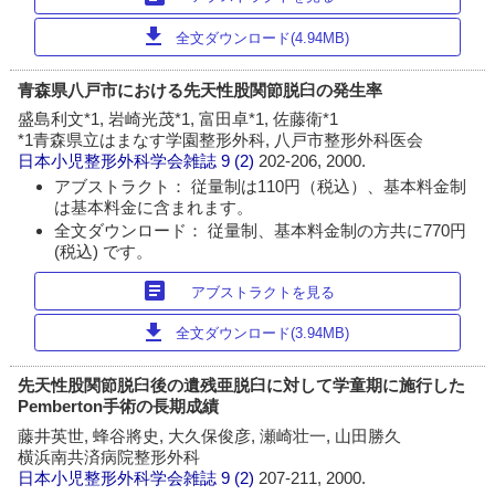
download
全文ダウンロード(4.94MB)
青森県八戸市における先天性股関節脱臼の発生率
盛島利文*1, 岩崎光茂*1, 富田卓*1, 佐藤衛*1
*1青森県立はまなす学園整形外科, 八戸市整形外科医会
日本小児整形外科学会雑誌
9 (2)
202-206, 2000.
アブストラクト： 従量制は110円（税込）、基本料金制
は基本料金に含まれます。
全文ダウンロード： 従量制、基本料金制の方共に770円
(税込) です。
article
アブストラクトを見る
download
全文ダウンロード(3.94MB)
先天性股関節脱臼後の遺残亜脱臼に対して学童期に施行した
Pemberton手術の長期成績
藤井英世, 蜂谷將史, 大久保俊彦, 瀬崎壮一, 山田勝久
横浜南共済病院整形外科
日本小児整形外科学会雑誌
9 (2)
207-211, 2000.