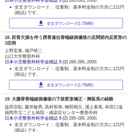
日本小児整形外科学会雑誌
9 (2)
285-285, 2000.
全文ダウンロード： 従量制、基本料金制の方共に121円
(税込) です。
download
全文ダウンロード(1.75MB)
18. 距骨欠損を伴う脛骨遠位骨端線損傷後の足関節内反変形の
1症例
上野宏泰, 城戸研二
山口大学整形外科
日本小児整形外科学会雑誌
9 (2)
285-285, 2000.
全文ダウンロード： 従量制、基本料金制の方共に121円
(税込) です。
download
全文ダウンロード(1.75MB)
19. 大腿骨骨端線損傷後の下肢変形矯正・脚延長の経験
益田宗彰, 藤井敏男, 高村和幸, 柳田晴久, 浦上泰英, 牟田口滋
福岡市立こども病院・感染症センター整形外科
日本小児整形外科学会雑誌
9 (2)
285-285, 2000.
全文ダウンロード： 従量制、基本料金制の方共に121円
(税込) です。