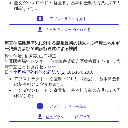
全文ダウンロード： 従量制、基本料金制の方共に770円
(税込) です。
article
アブストラクトを見る
download
全文ダウンロード(2.77MB)
痙直型脳性麻痺児に対する腱延長術の効果 - 歩行時エネルギ
ー消費および至適歩行速度による検討 -
鈴木伸治, 君塚葵, 山口和正
伊豆医療福祉センター, 心身障害児総合医療療育センター, 宮
崎県立こども療育センター
日本小児整形外科学会雑誌
9 (2)
161-164, 2000.
アブストラクト： 従量制は110円（税込）、基本料金制
は基本料金に含まれます。
全文ダウンロード： 従量制、基本料金制の方共に770円
(税込) です。
article
アブストラクトを見る
download
全文ダウンロード(3.35MB)