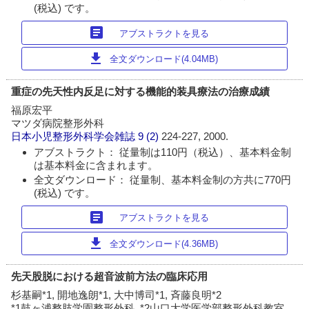
(税込) です。
article
アブストラクトを見る
download
全文ダウンロード(4.04MB)
重症の先天性内反足に対する機能的装具療法の治療成績
福原宏平
マツダ病院整形外科
日本小児整形外科学会雑誌
9 (2)
224-227, 2000.
アブストラクト： 従量制は110円（税込）、基本料金制
は基本料金に含まれます。
全文ダウンロード： 従量制、基本料金制の方共に770円
(税込) です。
article
アブストラクトを見る
download
全文ダウンロード(4.36MB)
先天股脱における超音波前方法の臨床応用
杉基嗣*1, 開地逸朗*1, 大中博司*1, 斉藤良明*2
*1鼓ヶ浦整肢学園整形外科, *2山口大学医学部整形外科教室