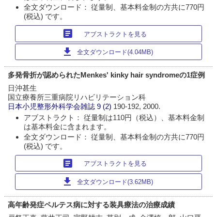
全文ダウンロード： 従量制、基本料金制の方共に770円
(税込) です。
article
アブストラクトを見る
download
全文ダウンロード(4.04MB)
多発骨折が認められたMenkes' kinky hair syndromeの1症例
日沖甚生
国立療養所三重病院リハビリテーション科
日本小児整形外科学会雑誌
9 (2)
190-192, 2000.
アブストラクト： 従量制は110円（税込）、基本料金制
は基本料金に含まれます。
全文ダウンロード： 従量制、基本料金制の方共に770円
(税込) です。
article
アブストラクトを見る
download
全文ダウンロード(3.62MB)
高年齢発症ペルテス病に対する装具療法の治療成績