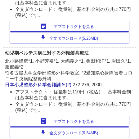
は基本料金に含まれます。
全文ダウンロード： 従量制、基本料金制の方共に770円
(税込) です。
article
アブストラクトを見る
download
全文ダウンロード(5.25MB)
幼児期ペルテス病に対する外転装具療法
北小路隆彦*1, 小野芳裕*1, 大嶋義之*1, 栗田和洋*1, 岩田久*1,
服部義*2
*1名古屋大学医学部整形外科学教室, *2愛知県心身障害者コロ
ニー中央病院整形外科
日本小児整形外科学会雑誌
9 (2)
272-276, 2000.
アブストラクト： 従量制は110円（税込）、基本料金制
は基本料金に含まれます。
全文ダウンロード： 従量制、基本料金制の方共に770円
(税込) です。
article
アブストラクトを見る
download
全文ダウンロード(6.34MB)