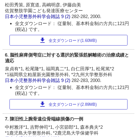
松田秀策, 原寛道, 高嶋明彦, 伊藤由美
佐賀整肢学園こども発達医療センター
日本小児整形外科学会雑誌
9 (2)
282-282, 2000.
全文ダウンロード： 従量制、基本料金制の方共に121円
(税込) です。
download
全文ダウンロード(1.60MB)
6. 脳性麻痺側弯症に対する選択的緊張筋解離術の治療成績と
適応
泉貞有*1, 松尾隆*1, 福岡真二*1, 白仁田厚*1, 松尾篤*2
*1福岡県立粕屋新光園整形外科, *2九州大学整形外科
日本小児整形外科学会雑誌
9 (2)
282-283, 2000.
全文ダウンロード： 従量制、基本料金制の方共に121円
(税込) です。
download
全文ダウンロード(2.89MB)
7. 陳旧性上腕骨遠位骨端線損傷の一例
中村雅洋*1, 吉野伸司*1, 小宮節郎*1, 森本典夫*2
*1鹿児島大学整形外科, *2鹿児島大学保健学科