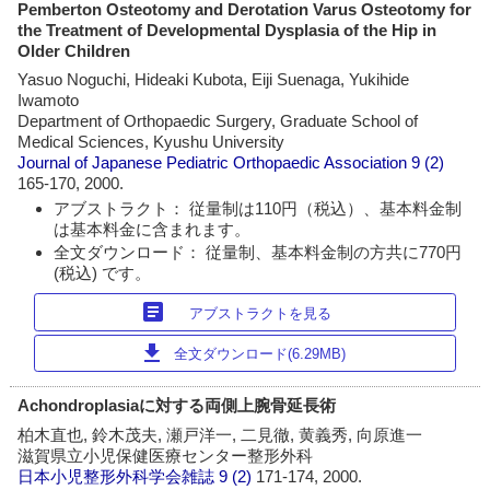
Pemberton Osteotomy and Derotation Varus Osteotomy for
the Treatment of Developmental Dysplasia of the Hip in
Older Children
Yasuo Noguchi, Hideaki Kubota, Eiji Suenaga, Yukihide
Iwamoto
Department of Orthopaedic Surgery, Graduate School of
Medical Sciences, Kyushu University
Journal of Japanese Pediatric Orthopaedic Association
9 (2)
165-170, 2000.
アブストラクト： 従量制は110円（税込）、基本料金制
は基本料金に含まれます。
全文ダウンロード： 従量制、基本料金制の方共に770円
(税込) です。
article
アブストラクトを見る
download
全文ダウンロード(6.29MB)
Achondroplasiaに対する両側上腕骨延長術
柏木直也, 鈴木茂夫, 瀬戸洋一, 二見徹, 黄義秀, 向原進一
滋賀県立小児保健医療センター整形外科
日本小児整形外科学会雑誌
9 (2)
171-174, 2000.