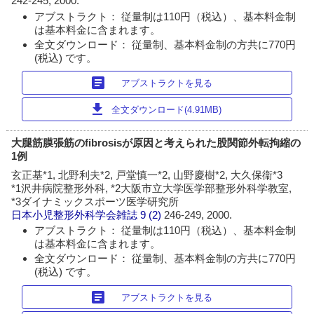
242-245, 2000.
アブストラクト： 従量制は110円（税込）、基本料金制
は基本料金に含まれます。
全文ダウンロード： 従量制、基本料金制の方共に770円
(税込) です。
article
アブストラクトを見る
download
全文ダウンロード(4.91MB)
大腿筋膜張筋のfibrosisが原因と考えられた股関節外転拘縮の
1例
玄正基*1, 北野利夫*2, 戸堂慎一*2, 山野慶樹*2, 大久保衞*3
*1沢井病院整形外科, *2大阪市立大学医学部整形外科学教室,
*3ダイナミックスポーツ医学研究所
日本小児整形外科学会雑誌
9 (2)
246-249, 2000.
アブストラクト： 従量制は110円（税込）、基本料金制
は基本料金に含まれます。
全文ダウンロード： 従量制、基本料金制の方共に770円
(税込) です。
article
アブストラクトを見る