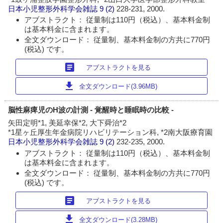
日本小児整形外科学会雑誌
9 (2)
228-231, 2000.
アブストラクト： 従量制は110円（税込）、基本料金制
は基本料金に含まれます。
全文ダウンロード： 従量制、基本料金制の方共に770円
(税込) です。
article
アブストラクトを見る
download
全文ダウンロード(3.96MB)
脳性麻痺児のH波の計測 - 覚醒時と睡眠時の比較 -
矢田定明*1, 美延幸保*2, 大下舜治*2
*1星ヶ丘厚生年金病院リハビリテーション科, *2南大阪療育園
日本小児整形外科学会雑誌
9 (2)
232-235, 2000.
アブストラクト： 従量制は110円（税込）、基本料金制
は基本料金に含まれます。
全文ダウンロード： 従量制、基本料金制の方共に770円
(税込) です。
article
アブストラクトを見る
download
全文ダウンロード(3.28MB)