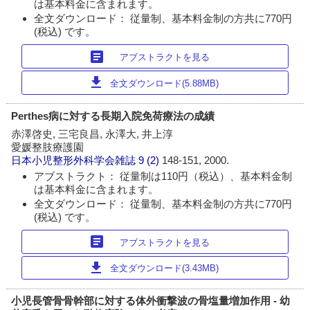
は基本料金に含まれます。
全文ダウンロード： 従量制、基本料金制の方共に770円
(税込) です。
article
アブストラクトを見る
download
全文ダウンロード(5.88MB)
Perthes病に対する長期入院免荷療法の成績
赤澤啓史, 三宅良昌, 永澤大, 井上淳
愛媛整肢療護園
日本小児整形外科学会雑誌
9 (2)
148-151, 2000.
アブストラクト： 従量制は110円（税込）、基本料金制
は基本料金に含まれます。
全文ダウンロード： 従量制、基本料金制の方共に770円
(税込) です。
article
アブストラクトを見る
download
全文ダウンロード(3.43MB)
小児長管骨骨幹部に対する体外衝撃波の骨塩量増加作用 - 幼