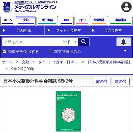
account_circle
ホーム
文献
電子書籍
動画
くすり
医療機器
書籍通販
詳細検索
タイトルで探す
分野で探す
search
notifications
類義語を使用する
本文閲覧可のみ
ホーム
文献
タイトルで探す（日本-）
日本小児整形外科学会雑誌
9巻 2号(2000)
日本小児整形外科学会雑誌 9巻 2号
前の号
次の号