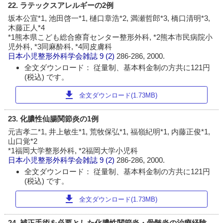
22. ラテックスアレルギーの2例
坂本公宣*1, 池田啓一*1, 樋口章浩*2, 満瀬哲郎*3, 橋口清明*3,
木藤正人*4
*1熊本県こども総合療育センター整形外科, *2熊本市民病院小
児外科, *3同麻酔科, *4同皮膚科
日本小児整形外科学会雑誌
9 (2)
286-286, 2000.
全文ダウンロード： 従量制、基本料金制の方共に121円
(税込) です。
download
全文ダウンロード(1.73MB)
23. 化膿性仙腸関節炎の1例
元吉孝二*1, 井上敏生*1, 荒牧保弘*1, 福嶺紀明*1, 内藤正俊*1,
山口覚*2
*1福岡大学整形外科, *2福岡大学小児科
日本小児整形外科学会雑誌
9 (2)
286-286, 2000.
全文ダウンロード： 従量制、基本料金制の方共に121円
(税込) です。
download
全文ダウンロード(1.73MB)
24. 補正手術を必要とした化膿性関節炎・骨髄炎の治療経験