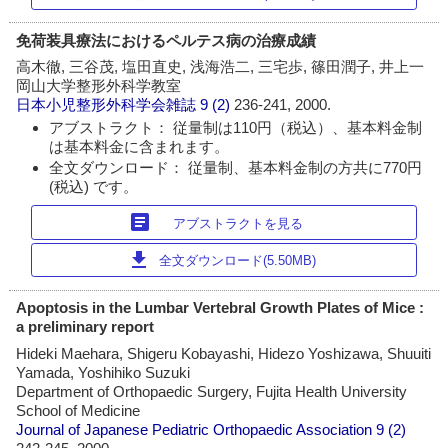
免荷装具療法におけるペルテス病の治療成績
高木徹, 三谷茂, 塩田直史, 浅海浩二, 三宅歩, 篠田潤子, 井上一
岡山大学整形外科学教室
日本小児整形外科学会雑誌
9 (2)
236-241, 2000.
アブストラクト： 従量制は110円（税込）、基本料金制
は基本料金に含まれます。
全文ダウンロード： 従量制、基本料金制の方共に770円
(税込) です。
article
アブストラクトを見る
download
全文ダウンロード(5.50MB)
Apoptosis in the Lumbar Vertebral Growth Plates of Mice :
a preliminary report
Hideki Maehara, Shigeru Kobayashi, Hidezo Yoshizawa, Shuuiti
Yamada, Yoshihiko Suzuki
Department of Orthopaedic Surgery, Fujita Health University
School of Medicine
Journal of Japanese Pediatric Orthopaedic Association
9 (2)