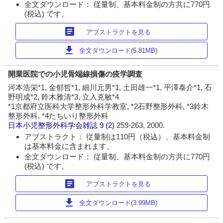
全文ダウンロード： 従量制、基本料金制の方共に770円
(税込) です。
article
アブストラクトを見る
download
全文ダウンロード(5.81MB)
開業医院での小児骨端線損傷の疫学調査
河本浩栄*1, 金郁哲*1, 細川元男*1, 土田雄一*1, 平澤泰介*1, 石
野明成*2, 鈴木雅清*3, 立入克敏*4
*1京都府立医科大学整形外科学教室, *2石野整形外科, *3鈴木
整形外科, *4たちいり整形外科
日本小児整形外科学会雑誌
9 (2)
259-263, 2000.
アブストラクト： 従量制は110円（税込）、基本料金制
は基本料金に含まれます。
全文ダウンロード： 従量制、基本料金制の方共に770円
(税込) です。
article
アブストラクトを見る
download
全文ダウンロード(3.99MB)