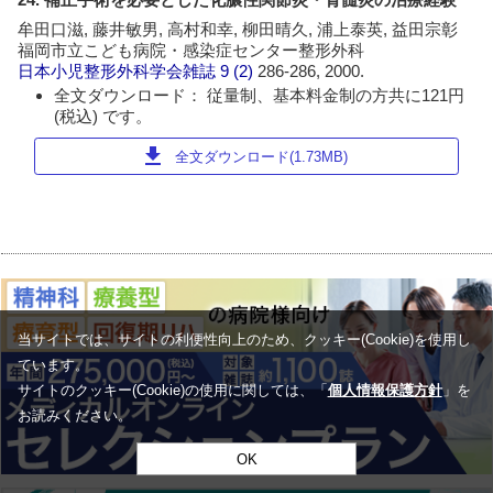
牟田口滋, 藤井敏男, 高村和幸, 柳田晴久, 浦上泰英, 益田宗彰
福岡市立こども病院・感染症センター整形外科
日本小児整形外科学会雑誌
9 (2)
286-286, 2000.
全文ダウンロード： 従量制、基本料金制の方共に121円
(税込) です。
download
全文ダウンロード(1.73MB)
当サイトでは、サイトの利便性向上のため、クッキー(Cookie)を使用し
ています。
サイトのクッキー(Cookie)の使用に関しては、「
個人情報保護方針
」を
お読みください。
OK