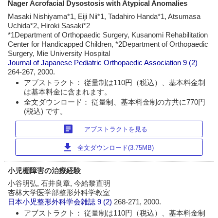
Nager Acrofacial Dysostosis with Atypical Anomalies
Masaki Nishiyama*1, Eiji Nii*1, Tadahiro Handa*1, Atsumasa
Uchida*2, Hiroki Sasaki*2
*1Department of Orthopaedic Surgery, Kusanomi Rehabilitation
Center for Handicapped Children, *2Department of Orthopaedic
Surgery, Mie University Hospital
Journal of Japanese Pediatric Orthopaedic Association
9 (2)
264-267, 2000.
アブストラクト： 従量制は110円（税込）、基本料金制
は基本料金に含まれます。
全文ダウンロード： 従量制、基本料金制の方共に770円
(税込) です。
article
アブストラクトを見る
download
全文ダウンロード(3.75MB)
小児棚障害の治療経験
小谷明弘, 石井良章, 今給黎直明
杏林大学医学部整形外科学教室
日本小児整形外科学会雑誌
9 (2)
268-271, 2000.
アブストラクト： 従量制は110円（税込）、基本料金制