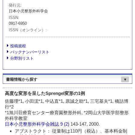
発行元
日本小児整形外科学会
ISSN
0917-6950
ISSN（オンライン）
投稿規程
バックナンバーリスト
分野別リスト
書籍情報から探す
▼
高度な変形を呈したSprengel変形の1例
佐藤理*1, 小田浤*1, 中込直*1, 原誠之助*1, 三宅基夫*1, 橋詰博
行*2
*1旭川荘療育センター療育園整形外科, *2岡山大学医学部整形
外科学教室
日本小児整形外科学会雑誌
9 (2)
143-147, 2000.
アブストラクト： 従量制は110円（税込）、基本料金制