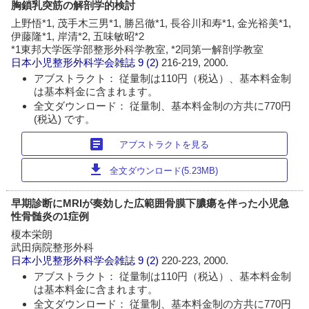
胸鎖乳突筋の解剖学的検討
上野悟*1, 茂手木三男*1, 勝呂徹*1, 長谷川和寿*1, 金光裕美*1,
伊藤隆*1, 岸清*2, 五味敏昭*2
*1東邦大学医学部整形外科学教室, *2同第一解剖学教室
日本小児整形外科学会雑誌
9 (2)
216-219, 2000.
アブストラクト： 従量制は110円（税込）、基本料金制
は基本料金に含まれます。
全文ダウンロード： 従量制、基本料金制の方共に770円
(税込) です。
article
アブストラクトを見る
download
全文ダウンロード(5.23MB)
早期診断にMRIが奏効した広範囲骨膜下膿瘍を伴った小児急
性骨髄炎の1症例
榎本栄朗
武田病院整形外科
日本小児整形外科学会雑誌
9 (2)
220-223, 2000.
アブストラクト： 従量制は110円（税込）、基本料金制
は基本料金に含まれます。
全文ダウンロード： 従量制、基本料金制の方共に770円