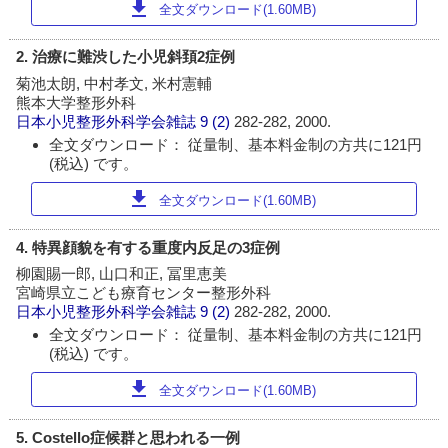
download
全文ダウンロード(1.60MB)
2. 治療に難渋した小児斜頚2症例
菊池太朗, 中村孝文, 米村憲輔
熊本大学整形外科
日本小児整形外科学会雑誌
9 (2)
282-282, 2000.
全文ダウンロード： 従量制、基本料金制の方共に121円
(税込) です。
download
全文ダウンロード(1.60MB)
4. 特異顔貌を有する重度内反足の3症例
柳園賜一郎, 山口和正, 冨里恵美
宮崎県立こども療育センター整形外科
日本小児整形外科学会雑誌
9 (2)
282-282, 2000.
全文ダウンロード： 従量制、基本料金制の方共に121円
(税込) です。
download
全文ダウンロード(1.60MB)
5. Costello症候群と思われる一例