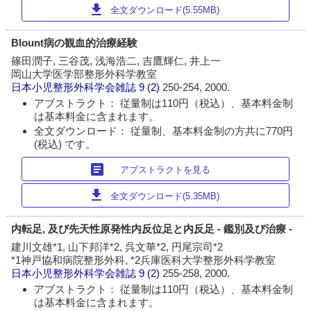
download
全文ダウンロード(5.55MB)
Blount病の観血的治療経験
篠田潤子, 三谷茂, 浅海浩二, 吉鷹輝仁, 井上一
岡山大学医学部整形外科学教室
日本小児整形外科学会雑誌
9 (2)
250-254, 2000.
アブストラクト： 従量制は110円（税込）、基本料金制
は基本料金に含まれます。
全文ダウンロード： 従量制、基本料金制の方共に770円
(税込) です。
article
アブストラクトを見る
download
全文ダウンロード(5.35MB)
内転足, 及び先天性原発性内反位足と内反足 - 鑑別及び治療 -
建川文雄*1, 山下邦洋*2, 呉文華*2, 円尾宗司*2
*1神戸協和病院整形外科, *2兵庫医科大学整形外科学教室
日本小児整形外科学会雑誌
9 (2)
255-258, 2000.
アブストラクト： 従量制は110円（税込）、基本料金制
は基本料金に含まれます。