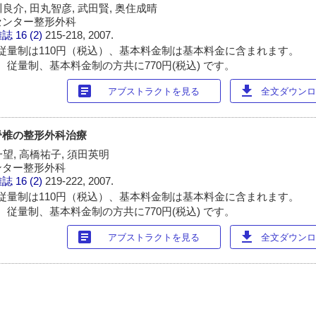
川良介, 田丸智彦, 武田賢, 奥住成晴
センター整形外科
雑誌
16 (2)
215-218, 2007.
従量制は110円（税込）、基本料金制は基本料金に含まれます。
 従量制、基本料金制の方共に770円(税込) です。
article
download
アブストラクトを見る
全文ダウンロー
脊椎の整形外科治療
一望, 高橋祐子, 須田英明
ンター整形外科
雑誌
16 (2)
219-222, 2007.
従量制は110円（税込）、基本料金制は基本料金に含まれます。
 従量制、基本料金制の方共に770円(税込) です。
article
download
アブストラクトを見る
全文ダウンロー