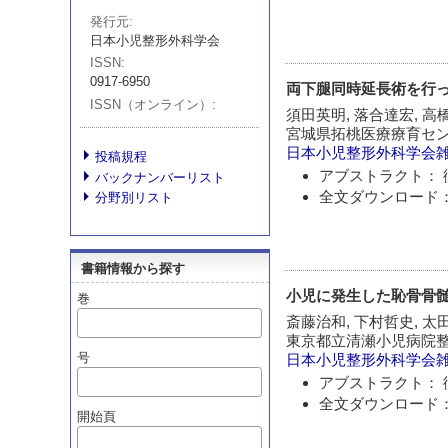
発行元
日本小児整形外科学会
ISSN
0917-6950
両下腿同時延長術を行
ISSN（オンライン）
須田英明, 落合達宏, 高
宮城県拓桃医療療育セ
日本小児整形外科学会
投稿規程
アブストラクト： 
バックナンバーリスト
全文ダウンロード：
分野別リスト
書籍情報から探す
小児に発生した恥骨骨髄
巻
斎藤治和, 下村哲史, 太
東京都立清瀬小児病院
号
日本小児整形外科学会
アブストラクト： 
全文ダウンロード：
開始頁