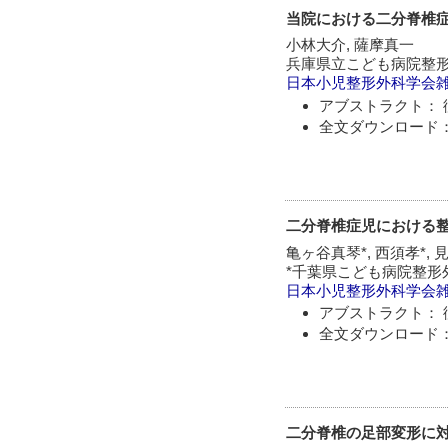
当院における二分脊椎
小林大介, 薩摩真一
兵庫県立こども病院整
日本小児整形外科学会
アブストラクト： 
全文ダウンロード：
二分脊椎症児における
亀ヶ谷真琴*, 西須孝*, 
*千葉県こども病院整形外
日本小児整形外科学会
アブストラクト： 
全文ダウンロード：
二分脊椎の足部変形に