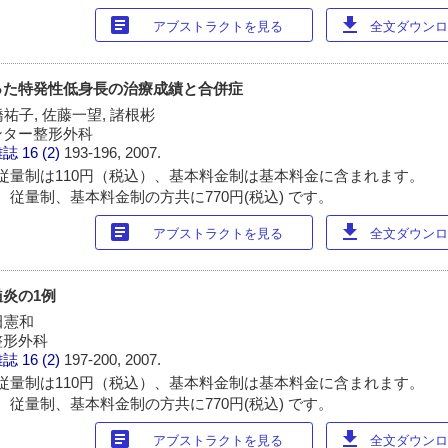
article
download
アブストラクトを見る
全文ダウンロー
った特発性低身長の治療成績と合併症
橋祐子, 佐藤一望, 諸根彬
ンター整形外科
雑誌
16 (2)
193-196, 2007.
従量制は110円（税込）、基本料金制は基本料金に含まれます。
 従量制、基本料金制の方共に770円(税込) です。
article
download
アブストラクトを見る
全文ダウンロー
炎の1例
田憲和
整形外科
雑誌
16 (2)
197-200, 2007.
従量制は110円（税込）、基本料金制は基本料金に含まれます。
 従量制、基本料金制の方共に770円(税込) です。
article
download
アブストラクトを見る
全文ダウンロー