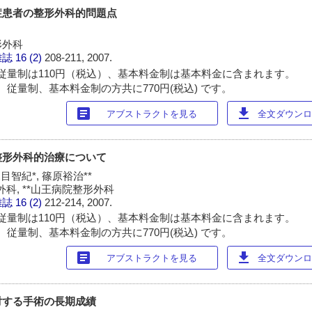
症患者の整形外科的問題点
形外科
雑誌
16 (2)
208-211, 2007.
従量制は110円（税込）、基本料金制は基本料金に含まれます。
 従量制、基本料金制の方共に770円(税込) です。
article
download
アブストラクトを見る
全文ダウンロー
整形外科的治療について
見目智紀*, 篠原裕治**
科, **山王病院整形外科
雑誌
16 (2)
212-214, 2007.
従量制は110円（税込）、基本料金制は基本料金に含まれます。
 従量制、基本料金制の方共に770円(税込) です。
article
download
アブストラクトを見る
全文ダウンロー
対する手術の長期成績