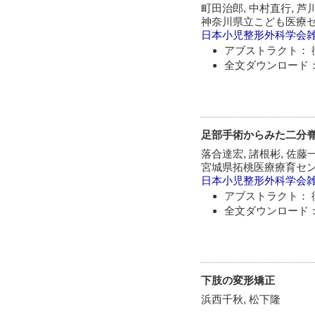
町田治郎, 中村直行, 芦
神奈川県立こども医療
日本小児整形外科学会
アブストラクト： 
全文ダウンロード：
足部手術からみた二分
落合達宏, 諸根彬, 佐藤
宮城県拓桃医療療育セ
日本小児整形外科学会
アブストラクト： 
全文ダウンロード：
下肢の変形矯正
浜西千秋, 松下隆