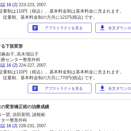
雑誌
16 (2)
223-223, 2007.
従量制は110円（税込）、基本料金制は基本料金に含まれます。
 従量制、基本料金制の方共に121円(税込) です。
article
download
アブストラクトを見る
全文ダウンロー
ける下肢変形
田麻由子, 高木瑠以子
医療センター整形外科
雑誌
16 (2)
224-227, 2007.
従量制は110円（税込）、基本料金制は基本料金に含まれます。
 従量制、基本料金制の方共に770円(税込) です。
article
download
アブストラクトを見る
全文ダウンロー
肢の変形矯正術の治療成績
藤一望, 須田英明, 諸根彬
ンター整形外科
雑誌
16 (2)
228-231, 2007.