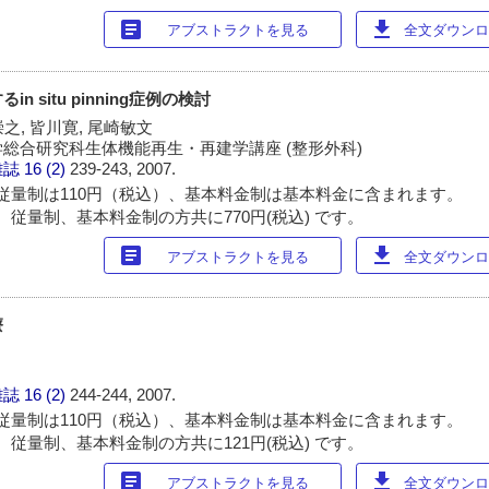
article
download
アブストラクトを見る
全文ダウンロー
 situ pinning症例の検討
崇之, 皆川寛, 尾崎敏文
総合研究科生体機能再生・再建学講座 (整形外科)
雑誌
16 (2)
239-243, 2007.
従量制は110円（税込）、基本料金制は基本料金に含まれます。
 従量制、基本料金制の方共に770円(税込) です。
article
download
アブストラクトを見る
全文ダウンロー
療
雑誌
16 (2)
244-244, 2007.
従量制は110円（税込）、基本料金制は基本料金に含まれます。
 従量制、基本料金制の方共に121円(税込) です。
article
download
アブストラクトを見る
全文ダウンロー