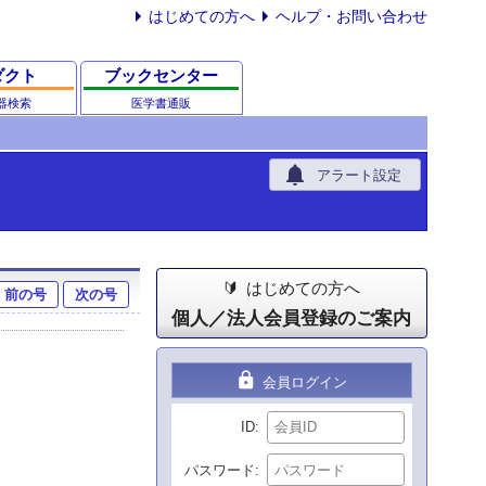
はじめての方へ
ヘルプ・お問い合わせ
ダクト
ブックセンター
器検索
医学書通販
notifications
アラート設定
はじめての方へ
前の号
次の号
個人／法人会員登録のご案内
lock
会員ログイン
ID
パスワード