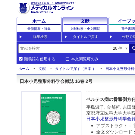
ホーム
文献
イーブ
最新情報・特集
文献検索・全文閲覧
電子書籍
詳細検索
タイトルで探す
分野で
sea
類義語を使用する
本文閲覧可のみ
ホーム
文献
タイトルで探す（日本-）
日本小児整形外科
日本小児整形外科学会雑誌 16巻 2号
ペルテス病の骨頭側方
平島淑子, 金郁哲, 吉田隆
京都府立医科大学大学
日本小児整形外科学会
アブストラクト： 
全文ダウンロード：