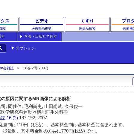
ックス
ビデオ
くすり
プロ
閲覧
医療動画視聴
医薬品検索
医療機
探す
学会・出版社で探す
rch
オプション
学会雑誌
16巻 2号(2007)
化の原因に関するMR画像による解析
司, 岡佳伸, 毛利尚史, 山田尚武, 久保俊一
院医学研究科運動器機能再生外科学
雑誌
16 (2)
187-192, 2007.
従量制は110円（税込）、基本料金制は基本料金に含まれます。
 従量制、基本料金制の方共に770円(税込) です。