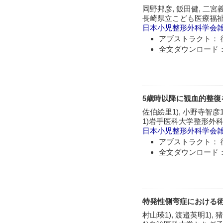
岡野邦彦, 飯田健, 二宮
長崎県立こども医療福祉
日本小児整形外科学会
アブストラクト： 
全文ダウンロード：
5歳時以降に観血的整復
佐伯絵里1), 小野寺智彦1)
1)岩手医科大学整形外科
日本小児整形外科学会
アブストラクト： 
全文ダウンロード：
特発性側弯症における術
村山瑛1), 渡邉英明1), 