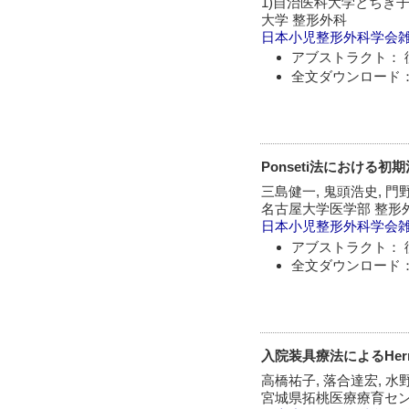
1)自治医科大学とちぎ子
大学 整形外科
日本小児整形外科学会
アブストラクト： 
全文ダウンロード：
Ponseti法における初
三島健一, 鬼頭浩史, 門野
名古屋大学医学部 整形
日本小児整形外科学会
アブストラクト： 
全文ダウンロード：
入院装具療法によるHerr
高橋祐子, 落合達宏, 水
宮城県拓桃医療療育セ