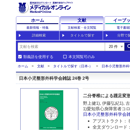
ホーム
文献
イーブ
最新情報・特集
文献検索・全文閲覧
電子書籍
詳細検索
タイトルで探す
分野で
sea
類義語を使用する
本文閲覧可のみ
ホーム
文献
タイトルで探す（日本-）
日本小児整形外科
日本小児整形外科学会雑誌 24巻 2号
二分脊椎による踵足変
野上健1), 伊藤弘紀1), 古
1)愛知県心身障害者コ
日本小児整形外科学会
アブストラクト： 
全文ダウンロード：