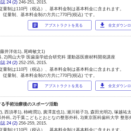
雑誌
24 (2)
246-251, 2015.
従量制は110円（税込）、基本料金制は基本料金に含まれます。
 従量制、基本料金制の方共に770円(税込) です。
article
download
アブストラクトを見る
全文ダウンロー
 藤井洋佑1), 尾崎敏文1)
科, 2)岡山大学 医歯薬学総合研究科 運動器医療材料開発講座
雑誌
24 (2)
252-255, 2015.
従量制は110円（税込）、基本料金制は基本料金に含まれます。
 従量制、基本料金制の方共に770円(税込) です。
article
download
アブストラクトを見る
全文ダウンロー
する手術治療後のスポーツ活動
, 西須孝1), 柿崎潤1), 廣澤直也1), 瀬川裕子3), 森田光明2), 塚越祐太
形外科, 2)千葉こどもとおとなの整形外科, 3)東京医科歯科大学 整形
雑誌
24 (2)
256-259, 2015.
従量制は110円（税込）、基本料金制は基本料金に含まれます。