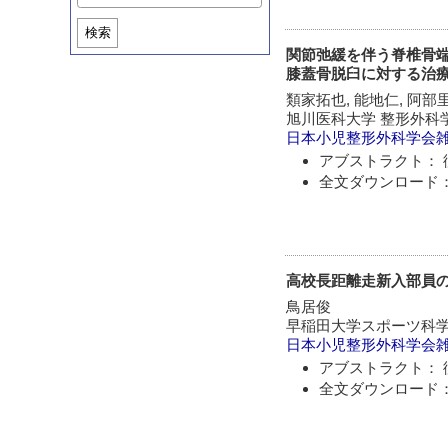
検索
関節弛緩を伴う脊椎骨端骨幹
膝蓋骨脱臼に対する治
類家拓也, 能地仁, 阿部
旭川医科大学 整形外科
日本小児整形外科学会
アブストラクト： 
全文ダウンロード：
高校長距離走新入部員
鳥居俊
早稲田大学スポーツ科
日本小児整形外科学会
アブストラクト： 
全文ダウンロード：