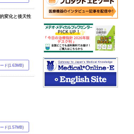
経年的変化と後天性
ド(1.63MB)
ド(1.57MB)