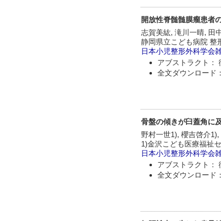
開放性脊髄髄膜瘤患者の
志賀美紘, 滝川一晴, 田
静岡県立こども病院 整
日本小児整形外科学会
アブストラクト： 
全文ダウンロード：
骨盤の傾きが臼蓋角に及ぼ
野村一世1), 櫻吉啓介1),
1)金沢こども医療福祉セ
日本小児整形外科学会
アブストラクト： 
全文ダウンロード：