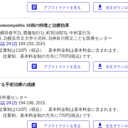
article
download
アブストラクトを見る
全文ダウンロー
ial osteomyelitis 16例の特徴と治療効果
 横田俊平2), 齋藤知行1), 町田治郎3), 中村直行3)
科, 2)横浜市立大学小児科, 3)神奈川県立こども医療センター
雑誌
24 (2)
189-193, 2015.
従量制は110円（税込）、基本料金制は基本料金に含まれます。
 従量制、基本料金制の方共に770円(税込) です。
article
download
アブストラクトを見る
全文ダウンロー
する手術治療の成績
科外傷センター
雑誌
24 (2)
194-198, 2015.
従量制は110円（税込）、基本料金制は基本料金に含まれます。
 従量制、基本料金制の方共に770円(税込) です。
article
download
アブストラクトを見る
全文ダウンロー