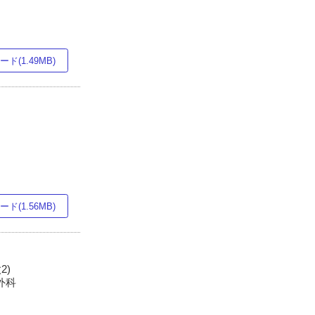
ド(1.49MB)
ド(1.56MB)
2)
外科