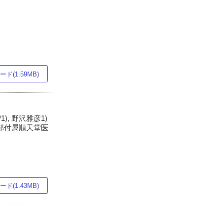
ド(1.59MB)
1), 野沢雅彦1)
学部付属順天堂医
ド(1.43MB)