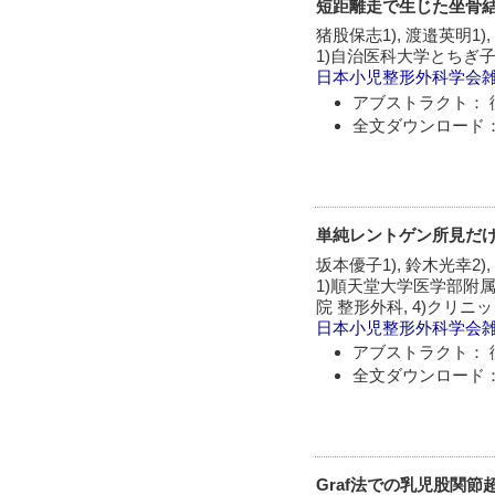
短距離走で生じた坐骨結
猪股保志1), 渡邉英明1),
1)自治医科大学とちぎ子
日本小児整形外科学会
アブストラクト： 
全文ダウンロード：
単純レントゲン所見だけ
坂本優子1), 鈴木光幸2),
1)順天堂大学医学部附属
院 整形外科, 4)クリ
日本小児整形外科学会
アブストラクト： 
全文ダウンロード：
Graf法での乳児股関