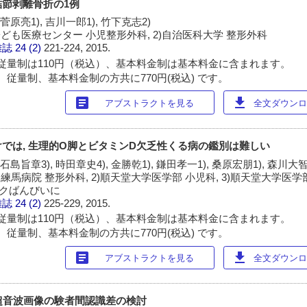
節剥離骨折の1例
 菅原亮1), 吉川一郎1), 竹下克志2)
ども医療センター 小児整形外科, 2)自治医科大学 整形外科
雑誌
24 (2)
221-224, 2015.
従量制は110円（税込）、基本料金制は基本料金に含まれます。
 従量制、基本料金制の方共に770円(税込) です。
article
download
アブストラクトを見る
全文ダウンロー
では, 生理的O脚とビタミンD欠乏性くる病の鑑別は難しい
 石島旨章3), 時田章史4), 金勝乾1), 鎌田孝一1), 桑原宏朋1), 森川大智
練馬病院 整形外科, 2)順天堂大学医学部 小児科, 3)順天堂大学医
ニックばんびいに
雑誌
24 (2)
225-229, 2015.
従量制は110円（税込）、基本料金制は基本料金に含まれます。
 従量制、基本料金制の方共に770円(税込) です。
article
download
アブストラクトを見る
全文ダウンロー
節超音波画像の験者間認識差の検討