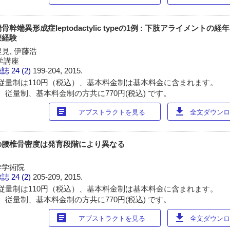
端異形成症leptodactylic typeの1例 : 下肢アライメントの
療経験
里見, 伊藤浩
学講座
雑誌
24 (2)
199-204, 2015.
従量制は110円（税込）、基本料金制は基本料金に含まれます。
 従量制、基本料金制の方共に770円(税込) です。
article
download
アブストラクトを見る
全文ダウンロー
の腰椎骨密度は発育段階により異なる
学学術院
雑誌
24 (2)
205-209, 2015.
従量制は110円（税込）、基本料金制は基本料金に含まれます。
 従量制、基本料金制の方共に770円(税込) です。
article
download
アブストラクトを見る
全文ダウンロー