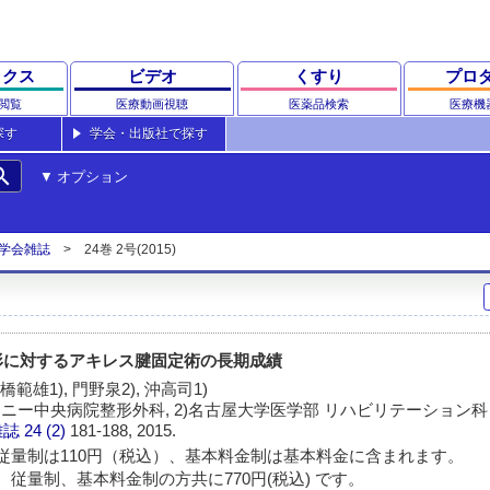
ックス
ビデオ
くすり
プロ
閲覧
医療動画視聴
医薬品検索
医療機
探す
学会・出版社で探す
rch
オプション
学会雑誌
24巻 2号(2015)
形に対するアキレス腱固定術の長期成績
橋範雄1), 門野泉2), 沖高司1)
ロニー中央病院整形外科, 2)名古屋大学医学部 リハビリテーション科
雑誌
24 (2)
181-188, 2015.
従量制は110円（税込）、基本料金制は基本料金に含まれます。
 従量制、基本料金制の方共に770円(税込) です。