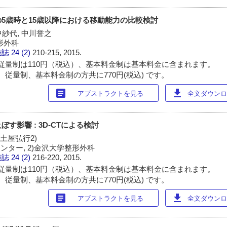
5歳時と15歳以降における移動能力の比較検討
中紗代, 中川誉之
形外科
雑誌
24 (2)
210-215, 2015.
従量制は110円（税込）、基本料金制は基本料金に含まれます。
 従量制、基本料金制の方共に770円(税込) です。
article
download
アブストラクトを見る
全文ダウンロー
す影響 : 3D-CTによる検討
 土屋弘行2)
ンター, 2)金沢大学整形外科
雑誌
24 (2)
216-220, 2015.
従量制は110円（税込）、基本料金制は基本料金に含まれます。
 従量制、基本料金制の方共に770円(税込) です。
article
download
アブストラクトを見る
全文ダウンロー