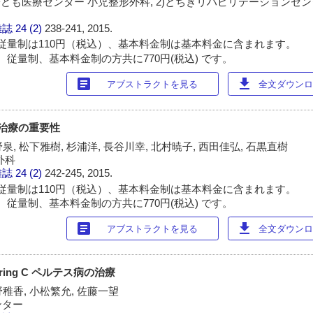
ども医療センター 小児整形外科, 2)とちぎリハビリテーションセンタ
雑誌
24 (2)
238-241, 2015.
従量制は110円（税込）、基本料金制は基本料金に含まれます。
 従量制、基本料金制の方共に770円(税込) です。
article
download
アブストラクトを見る
全文ダウンロー
期治療の重要性
泉, 松下雅樹, 杉浦洋, 長谷川幸, 北村暁子, 西田佳弘, 石黒直樹
外科
雑誌
24 (2)
242-245, 2015.
従量制は110円（税込）、基本料金制は基本料金に含まれます。
 従量制、基本料金制の方共に770円(税込) です。
article
download
アブストラクトを見る
全文ダウンロー
ing C ペルテス病の治療
野稚香, 小松繁允, 佐藤一望
ンター