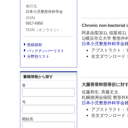
発行元
日本小児整形外科学会
ISSN
0917-6950
Chronic non-bacter
ISSN（オンライン）
阿多由梨加1), 稲葉裕1),
1)横浜市立大学 整形外
日本小児整形外科学会
投稿規程
アブストラクト： 
バックナンバーリスト
全文ダウンロード：
分野別リスト
書籍情報から探す
大腿骨骨幹部骨折に対
巻
佐藤和生, 斉藤丈太
札幌徳洲会病院 整形外
号
日本小児整形外科学会
アブストラクト： 
全文ダウンロード：
開始頁