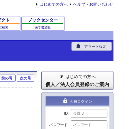
はじめての方へ
ヘルプ・お問い合わせ
ダクト
ブックセンター
器検索
医学書通販
notifications
アラート設定
はじめての方へ
前の号
次の号
個人／法人会員登録のご案内
lock
会員ログイン
ID
パスワード