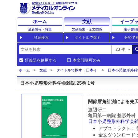
ホーム
文献
イーブ
最新情報・特集
文献検索・全文閲覧
電子書籍
詳細検索
タイトルで探す
分野で
sea
類義語を使用する
本文閲覧可のみ
ホーム
文献
タイトルで探す（日本-）
日本小児整形外科
日本小児整形外科学会雑誌 25巻 1号
関節唇角計測による先
渡辺研二
亀田第一病院 整形外科
日本小児整形外科学会
アブストラクト： 
全文ダウンロード：