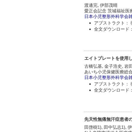
渡邊完, 伊部茂晴
愛正会記念 茨城福祉医
日本小児整形外科学会
アブストラクト： 
全文ダウンロード：
エイトプレートを使用
古橋弘基, 金子浩史, 岩
あいち小児保健医療総
日本小児整形外科学会
アブストラクト： 
全文ダウンロード：
先天性無痛無汗症患者
田啓樹1), 田中弘志1), 伊