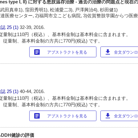
es type I, II) に対する患肢温存治療 - 過去の治療の問題点と現在
 武田真幸1), 窪田秀明1), 松浦愛二3), 戸澤興治4), 杉田健1)
達医療センター, 2)福岡市立こども病院, 3)佐賀整肢学園からつ医療福
雑誌
25 (1)
32-39, 2016.
従量制は110円（税込）、基本料金制は基本料金に含まれます。
 従量制、基本料金制の方共に770円(税込) です。
article
download
アブストラクトを見る
全文ダウンロー
雑誌
25 (1)
40-44, 2016.
従量制は110円（税込）、基本料金制は基本料金に含まれます。
 従量制、基本料金制の方共に770円(税込) です。
article
download
アブストラクトを見る
全文ダウンロー
DDH健診の評価