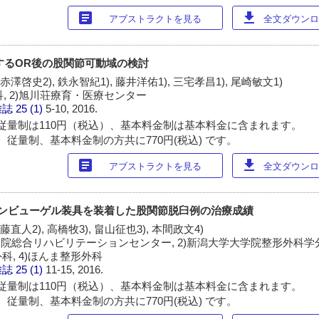
article
download
アブストラクトを見る
全文ダウンロー
するOR後の股関節可動域の検討
 赤澤啓史2), 鉄永智紀1), 藤井洋佑1), 三宅孝昌1), 尾崎敏文1)
科, 2)旭川荘療育・医療センター
雑誌
25 (1)
5-10, 2016.
従量制は110円（税込）、基本料金制は基本料金に含まれます。
 従量制、基本料金制の方共に770円(税込) です。
article
download
アブストラクトを見る
全文ダウンロー
メンビューゲル装具を装着した股関節脱臼例の治療成績
遠藤直人2), 高橋牧3), 畠山征也3), 本間政文4)
院総合リハビリテーションセンター, 2)新潟大学大学院整形外科学分野
, 4)ほんま整形外科
雑誌
25 (1)
11-15, 2016.
従量制は110円（税込）、基本料金制は基本料金に含まれます。
 従量制、基本料金制の方共に770円(税込) です。