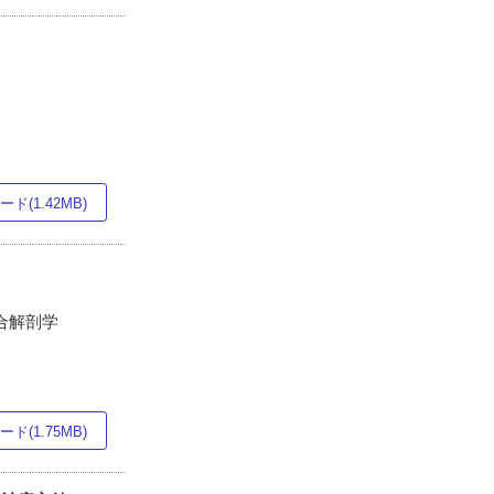
ド(1.42MB)
統合解剖学
ド(1.75MB)