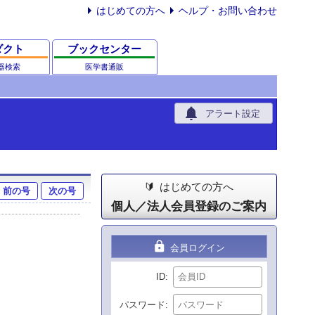
はじめての方へ
ヘルプ・お問い合わせ
ダクト
ブックセンター
器検索
医学書通販
notifications
アラート設定
はじめての方へ
前の号
次の号
個人／法人会員登録のご案内
lock
会員ログイン
ID
パスワード