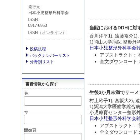
発行元
日本小児整形外科学会
ISSN
0917-6950
当院におけるDDHに対
ISSN（オンライン）
香川洋平1), 遠藤裕介1),
1)岡山大学病院 整形外
日本小児整形外科学会
投稿規程
アブストラクト： 
バックナンバーリスト
全文ダウンロード：
分野別リスト
書籍情報から探す
生後3か月未満でリー
巻
村上玲子1), 宮坂大2), 
1)新潟大学医歯学総合病
号
小児療育センター整形外科
日本小児整形外科学会
アブストラクト： 
開始頁
全文ダウンロード：