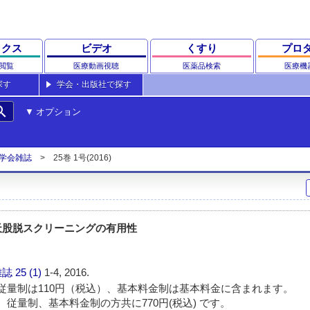
ックス
ビデオ
くすり
プロ
閲覧
医療動画視聴
医薬品検索
医療機
探す
学会・出版社で探す
rch
オプション
学会雑誌
25巻 1号(2016)
天股脱スクリーニングの有用性
雑誌
25 (1)
1-4, 2016.
従量制は110円（税込）、基本料金制は基本料金に含まれます。
 従量制、基本料金制の方共に770円(税込) です。