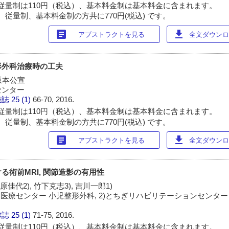
従量制は110円（税込）、基本料金制は基本料金に含まれます。
 従量制、基本料金制の方共に770円(税込) です。
article
download
アブストラクトを見る
全文ダウンロー
形外科治療時の工夫
坂本公宣
センター
雑誌
25 (1)
66-70, 2016.
従量制は110円（税込）、基本料金制は基本料金に含まれます。
 従量制、基本料金制の方共に770円(税込) です。
article
download
アブストラクトを見る
全文ダウンロー
る術前MRI, 関節造影の有用性
萩原佳代2), 竹下克志3), 吉川一郎1)
医療センター 小児整形外科, 2)とちぎリハビリテーションセンター 整
雑誌
25 (1)
71-75, 2016.
従量制は110円（税込）、基本料金制は基本料金に含まれます。