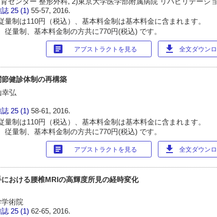
育センター 整形外科, 2)東京大学医学部附属病院 リハビリテーシ
雑誌
25 (1)
55-57, 2016.
従量制は110円（税込）、基本料金制は基本料金に含まれます。
 従量制、基本料金制の方共に770円(税込) です。
article
download
アブストラクトを見る
全文ダウンロー
関節健診体制の再構築
山幸弘
雑誌
25 (1)
58-61, 2016.
従量制は110円（税込）、基本料金制は基本料金に含まれます。
 従量制、基本料金制の方共に770円(税込) です。
article
download
アブストラクトを見る
全文ダウンロー
における腰椎MRIの高輝度所見の経時変化
学学術院
雑誌
25 (1)
62-65, 2016.