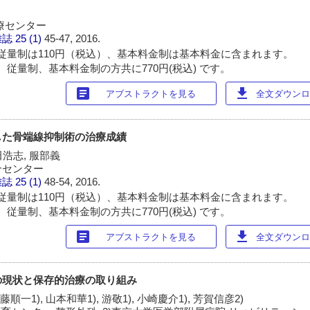
療センター
雑誌
25 (1)
45-47, 2016.
従量制は110円（税込）、基本料金制は基本料金に含まれます。
 従量制、基本料金制の方共に770円(税込) です。
article
download
アブストラクトを見る
全文ダウンロー
した骨端線抑制術の治療成績
田浩志, 服部義
合センター
雑誌
25 (1)
48-54, 2016.
従量制は110円（税込）、基本料金制は基本料金に含まれます。
 従量制、基本料金制の方共に770円(税込) です。
article
download
アブストラクトを見る
全文ダウンロー
の現状と保存的治療の取り組み
藤順一1), 山本和華1), 游敬1), 小崎慶介1), 芳賀信彦2)