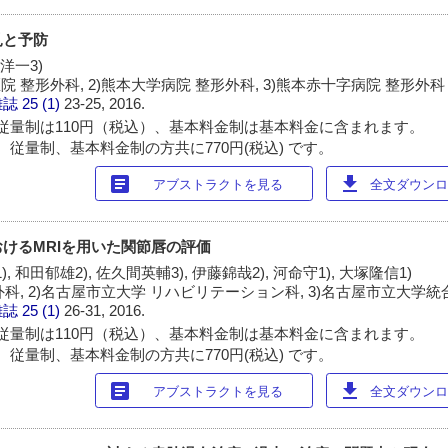
見と予防
田洋一3)
 整形外科, 2)熊本大学病院 整形外科, 3)熊本赤十字病院 整形外科
雑誌
25 (1)
23-25, 2016.
従量制は110円（税込）、基本料金制は基本料金に含まれます。
 従量制、基本料金制の方共に770円(税込) です。
article
download
アブストラクトを見る
全文ダウンロー
けるMRIを用いた関節唇の評価
, 和田郁雄2), 佐久間英輔3), 伊藤錦哉2), 河命守1), 大塚隆信1)
外科, 2)名古屋市立大学 リハビリテーション科, 3)名古屋市立大学
雑誌
25 (1)
26-31, 2016.
従量制は110円（税込）、基本料金制は基本料金に含まれます。
 従量制、基本料金制の方共に770円(税込) です。
article
download
アブストラクトを見る
全文ダウンロー