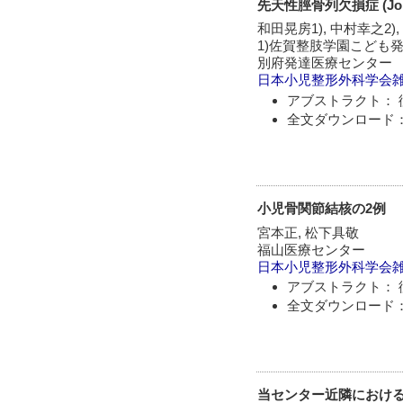
先天性脛骨列欠損症 (Jon
和田晃房1), 中村幸之2),
1)佐賀整肢学園こども発
別府発達医療センター
日本小児整形外科学会
アブストラクト： 
全文ダウンロード：
小児骨関節結核の2例
宮本正, 松下具敬
福山医療センター
日本小児整形外科学会
アブストラクト： 
全文ダウンロード：
当センター近隣における