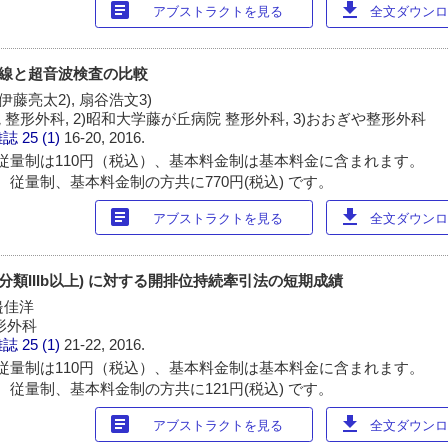
article
download
アブストラクトを見る
全文ダウンロー
X線と超音波検査の比較
, 伊藤亮太2), 扇谷浩文3)
 整形外科, 2)昭和大学藤が丘病院 整形外科, 3)おおぎや整形外科
雑誌
25 (1)
16-20, 2016.
従量制は110円（税込）、基本料金制は基本料金に含まれます。
 従量制、基本料金制の方共に770円(税込) です。
article
download
アブストラクトを見る
全文ダウンロー
f分類IIIb以上) に対する開排位持続牽引法の短期成績
邉佳洋
形外科
雑誌
25 (1)
21-22, 2016.
従量制は110円（税込）、基本料金制は基本料金に含まれます。
 従量制、基本料金制の方共に121円(税込) です。
article
download
アブストラクトを見る
全文ダウンロー