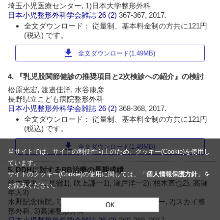
埼玉小児医療センター, 1)日本大学整形外科
日本小児整形外科学会雑誌
26 (2)
367-367, 2017.
全文ダウンロード： 従量制、基本料金制の方共に121円
(税込) です。
download
全文ダウンロード(1.49MB)
4. 『乳児股関節健診の推奨項目と2次検診への紹介』の検討
松原光宏, 渡邉佳洋, 水谷康彦
長野県立こども病院整形外科
日本小児整形外科学会雑誌
26 (2)
368-368, 2017.
全文ダウンロード： 従量制、基本料金制の方共に121円
(税込) です。
download
全文ダウンロード(1.49MB)
当サイトでは、サイトの利便性向上のため、クッキー(Cookie)を使用し
ています。
5. DDHに対するRB治療の長期成績
サイトのクッキー(Cookie)の使用に関しては、「
個人情報保護方針
」を
鈴木茂夫, 二見徹1), 吹上謙一1), 瀬戸洋一2), 柏木直也2), 高瀬
お読みください。
年人3)
水野記念病院, 1)滋賀県立小児保健医療センター, 2)スカイ整
OK
形外科, 3)高瀬整形外科