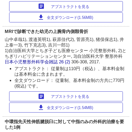
article
アブストラクトを見る
download
全文ダウンロード(1.56MB)
MRIで診断できた幼児の上腕骨内側顆骨折
山中卓哉1), 渡邉英明1), 萩原佳代2), 菅原亮1), 猪俣保志1), 井
上泰一3), 竹下克志3), 吉川一郎1)
1)自治医科大学とちぎ子ども医療センター 小児整形外科, 2)と
ちぎリハビリテーションセンター, 3)自治医科大学 整形外科
日本小児整形外科学会雑誌
26 (2)
306-308, 2017.
アブストラクト： 従量制は110円（税込）、基本料金制
は基本料金に含まれます。
全文ダウンロード： 従量制、基本料金制の方共に770円
(税込) です。
article
アブストラクトを見る
download
全文ダウンロード(1.54MB)
中環指先天性伸筋腱脱臼に対して中指のみの外科的治療を要
した1例