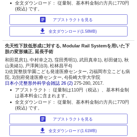
全文ダウンロード： 従量制、基本料金制の方共に770円
(税込) です。
article
アブストラクトを見る
download
全文ダウンロード(1.58MB)
先天性下肢低形成に対する, Modular Rail Systemを用いた下
肢の変形矯正, 延長手術
和田晃房1), 中村幸之2), 窪田秀明1), 武田真幸1), 杉田健1), 秋
山美緒1), 戸澤興治3), 松林昌平4)
1)佐賀整肢学園こども発達医療センター, 2)福岡市立こども病
院, 3)別府発達医療センター, 4)長崎大学大学院
日本小児整形外科学会雑誌
26 (2)
275-280, 2017.
アブストラクト： 従量制は110円（税込）、基本料金制
は基本料金に含まれます。
全文ダウンロード： 従量制、基本料金制の方共に770円
(税込) です。
article
アブストラクトを見る
download
全文ダウンロード(1.61MB)