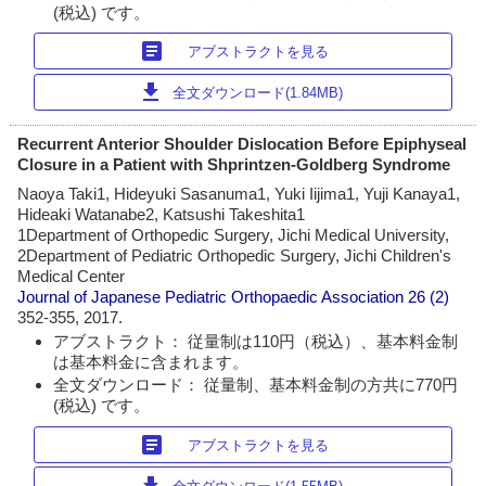
(税込) です。
article
アブストラクトを見る
download
全文ダウンロード(1.84MB)
Recurrent Anterior Shoulder Dislocation Before Epiphyseal
Closure in a Patient with Shprintzen-Goldberg Syndrome
Naoya Taki1, Hideyuki Sasanuma1, Yuki Iijima1, Yuji Kanaya1,
Hideaki Watanabe2, Katsushi Takeshita1
1Department of Orthopedic Surgery, Jichi Medical University,
2Department of Pediatric Orthopedic Surgery, Jichi Children's
Medical Center
Journal of Japanese Pediatric Orthopaedic Association
26 (2)
352-355, 2017.
アブストラクト： 従量制は110円（税込）、基本料金制
は基本料金に含まれます。
全文ダウンロード： 従量制、基本料金制の方共に770円
(税込) です。
article
アブストラクトを見る
download