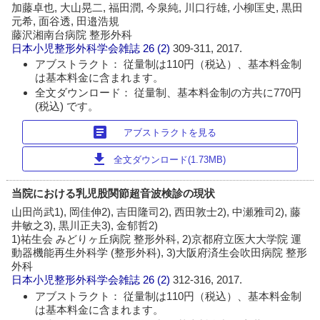
加藤卓也, 大山晃二, 福田潤, 今泉純, 川口行雄, 小柳匡史, 黒田
元希, 面谷透, 田邉浩規
藤沢湘南台病院 整形外科
日本小児整形外科学会雑誌
26 (2)
309-311, 2017.
アブストラクト： 従量制は110円（税込）、基本料金制
は基本料金に含まれます。
全文ダウンロード： 従量制、基本料金制の方共に770円
(税込) です。
article
アブストラクトを見る
download
全文ダウンロード(1.73MB)
当院における乳児股関節超音波検診の現状
山田尚武1), 岡佳伸2), 吉田隆司2), 西田敦士2), 中瀬雅司2), 藤
井敏之3), 黒川正夫3), 金郁哲2)
1)祐生会 みどりヶ丘病院 整形外科, 2)京都府立医大大学院 運
動器機能再生外科学 (整形外科), 3)大阪府済生会吹田病院 整形
外科
日本小児整形外科学会雑誌
26 (2)
312-316, 2017.
アブストラクト： 従量制は110円（税込）、基本料金制
は基本料金に含まれます。