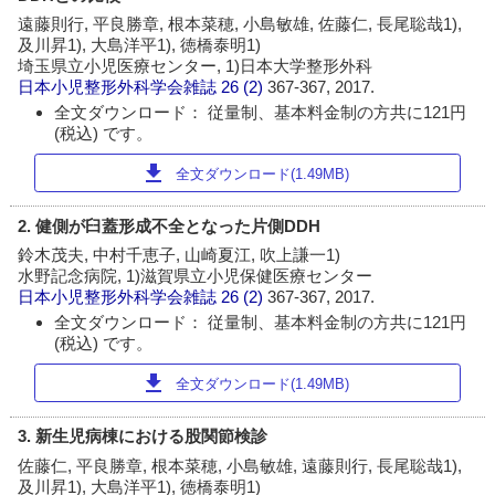
遠藤則行, 平良勝章, 根本菜穂, 小島敏雄, 佐藤仁, 長尾聡哉1),
及川昇1), 大島洋平1), 徳橋泰明1)
埼玉県立小児医療センター, 1)日本大学整形外科
日本小児整形外科学会雑誌
26 (2)
367-367, 2017.
全文ダウンロード： 従量制、基本料金制の方共に121円
(税込) です。
download
全文ダウンロード(1.49MB)
2. 健側が臼蓋形成不全となった片側DDH
鈴木茂夫, 中村千恵子, 山崎夏江, 吹上謙一1)
水野記念病院, 1)滋賀県立小児保健医療センター
日本小児整形外科学会雑誌
26 (2)
367-367, 2017.
全文ダウンロード： 従量制、基本料金制の方共に121円
(税込) です。
download
全文ダウンロード(1.49MB)
3. 新生児病棟における股関節検診
佐藤仁, 平良勝章, 根本菜穂, 小島敏雄, 遠藤則行, 長尾聡哉1),
及川昇1), 大島洋平1), 徳橋泰明1)