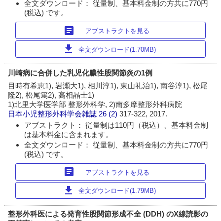
全文ダウンロード： 従量制、基本料金制の方共に770円
(税込) です。
article
アブストラクトを見る
download
全文ダウンロード(1.70MB)
川崎病に合併した乳児化膿性股関節炎の1例
目時有希恵1), 岩瀬大1), 相川淳1), 東山礼治1), 南谷淳1), 松尾
隆2), 松尾篤2), 高相晶士1)
1)北里大学医学部 整形外科学, 2)南多摩整形外科病院
日本小児整形外科学会雑誌
26 (2)
317-322, 2017.
アブストラクト： 従量制は110円（税込）、基本料金制
は基本料金に含まれます。
全文ダウンロード： 従量制、基本料金制の方共に770円
(税込) です。
article
アブストラクトを見る
download
全文ダウンロード(1.79MB)
整形外科医による発育性股関節形成不全 (DDH) のX線読影の