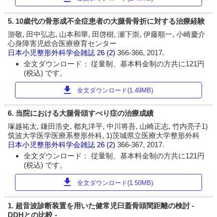
5. 10歳代の骨形成不全症患者の大腿骨骨折に対する治療経験
游敬, 田中弘志, 山本和華, 田啓樹, 瀬下崇, 伊藤順一, 小崎慶介
心身障害児総合医療療育センター
日本小児整形外科学会雑誌
26 (2)
366-366, 2017.
全文ダウンロード： 従量制、基本料金制の方共に121円
(税込) です。
download
全文ダウンロード(1.49MB)
6. 当院における大腿骨頭すべり症の治療成績
塚越祐太, 鎌田浩史, 都丸洋平, 中川将吾, 山崎正志, 竹内亮子1)
筑波大学医学医療系整形外科, 1)茨城県立医療大学整形外科
日本小児整形外科学会雑誌
26 (2)
366-367, 2017.
全文ダウンロード： 従量制、基本料金制の方共に121円
(税込) です。
download
全文ダウンロード(1.50MB)
1. 超音波診断装置を用いた健常児臼蓋骨頭間距離の検討 -
DDHとの比較 -