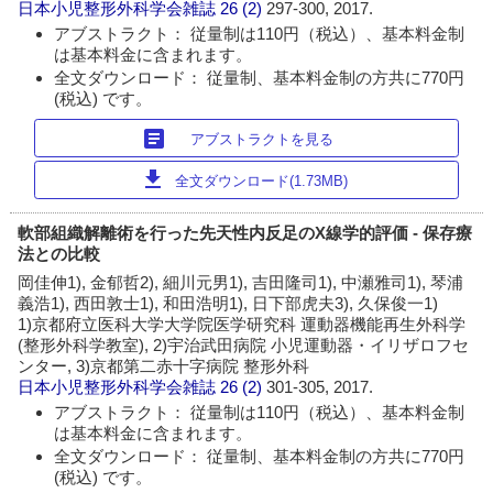
日本小児整形外科学会雑誌
26 (2)
297-300, 2017.
アブストラクト： 従量制は110円（税込）、基本料金制
は基本料金に含まれます。
全文ダウンロード： 従量制、基本料金制の方共に770円
(税込) です。
article
アブストラクトを見る
download
全文ダウンロード(1.73MB)
軟部組織解離術を行った先天性内反足のX線学的評価 - 保存療
法との比較
岡佳伸1), 金郁哲2), 細川元男1), 吉田隆司1), 中瀬雅司1), 琴浦
義浩1), 西田敦士1), 和田浩明1), 日下部虎夫3), 久保俊一1)
1)京都府立医科大学大学院医学研究科 運動器機能再生外科学
(整形外科学教室), 2)宇治武田病院 小児運動器・イリザロフセ
ンター, 3)京都第二赤十字病院 整形外科
日本小児整形外科学会雑誌
26 (2)
301-305, 2017.
アブストラクト： 従量制は110円（税込）、基本料金制
は基本料金に含まれます。
全文ダウンロード： 従量制、基本料金制の方共に770円
(税込) です。