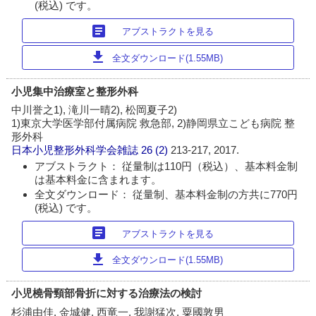
(税込) です。
article
アブストラクトを見る
download
全文ダウンロード(1.55MB)
小児集中治療室と整形外科
中川誉之1), 滝川一晴2), 松岡夏子2)
1)東京大学医学部付属病院 救急部, 2)静岡県立こども病院 整
形外科
日本小児整形外科学会雑誌
26 (2)
213-217, 2017.
アブストラクト： 従量制は110円（税込）、基本料金制
は基本料金に含まれます。
全文ダウンロード： 従量制、基本料金制の方共に770円
(税込) です。
article
アブストラクトを見る
download
全文ダウンロード(1.55MB)
小児橈骨頸部骨折に対する治療法の検討
杉浦由佳, 金城健, 西竜一, 我謝猛次, 粟國敦男