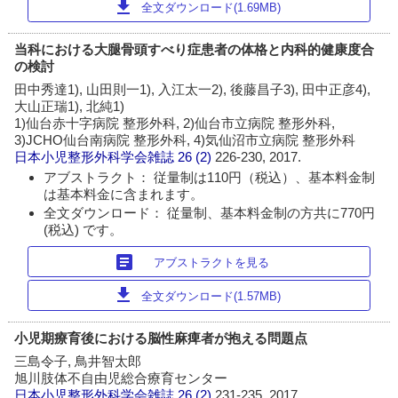
download
全文ダウンロード(1.69MB)
当科における大腿骨頭すべり症患者の体格と内科的健康度合
の検討
田中秀達1), 山田則一1), 入江太一2), 後藤昌子3), 田中正彦4),
大山正瑞1), 北純1)
1)仙台赤十字病院 整形外科, 2)仙台市立病院 整形外科,
3)JCHO仙台南病院 整形外科, 4)気仙沼市立病院 整形外科
日本小児整形外科学会雑誌
26 (2)
226-230, 2017.
アブストラクト： 従量制は110円（税込）、基本料金制
は基本料金に含まれます。
全文ダウンロード： 従量制、基本料金制の方共に770円
(税込) です。
article
アブストラクトを見る
download
全文ダウンロード(1.57MB)
小児期療育後における脳性麻痺者が抱える問題点
三島令子, 鳥井智太郎
旭川肢体不自由児総合療育センター
日本小児整形外科学会雑誌
26 (2)
231-235, 2017.