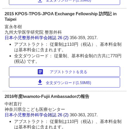
全文ダウンロード(1.55MB)
2015 KPOS-TPOS-JPOA Exchange Fellowship 訪問記 in
Taipei
富永冬樹
九州大学医学研究院 整形外科
日本小児整形外科学会雑誌
26 (2)
356-359, 2017.
アブストラクト： 従量制は110円（税込）、基本料金制
は基本料金に含まれます。
全文ダウンロード： 従量制、基本料金制の方共に770円
(税込) です。
article
アブストラクトを見る
download
全文ダウンロード(1.59MB)
2016年度Iwamoto-Fujii Ambassadorの報告
中村直行
神奈川県立こども医療センター
日本小児整形外科学会雑誌
26 (2)
360-363, 2017.
アブストラクト： 従量制は110円（税込）、基本料金制
は基本料金に含まれます。