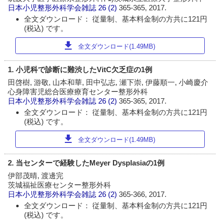
日本小児整形外科学会雑誌
26 (2)
365-365, 2017.
全文ダウンロード： 従量制、基本料金制の方共に121円
(税込) です。
download
全文ダウンロード(1.49MB)
1. 小児科で診断に難渋したVitC欠乏症の1例
田啓樹, 游敬, 山本和華, 田中弘志, 瀬下崇, 伊藤順一, 小崎慶介
心身障害児総合医療療育センター整形外科
日本小児整形外科学会雑誌
26 (2)
365-365, 2017.
全文ダウンロード： 従量制、基本料金制の方共に121円
(税込) です。
download
全文ダウンロード(1.49MB)
2. 当センターで経験したMeyer Dysplasiaの1例
伊部茂晴, 渡邊完
茨城福祉医療センター整形外科
日本小児整形外科学会雑誌
26 (2)
365-366, 2017.
全文ダウンロード： 従量制、基本料金制の方共に121円
(税込) です。