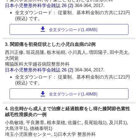
日本小児整形外科学会雑誌
26 (2)
364-364, 2017.
全文ダウンロード： 従量制、基本料金制の方共に121円
(税込) です。
download
全文ダウンロード(1.49MB)
3. 関節痛を初発症状とした小児白血病の2例
西川正修, 垣花昌隆, 栃木祐樹, 小川真人, 増田陽子, 田中亮太,
大関覚
獨協医科大学越谷病院整形外科
日本小児整形外科学会雑誌
26 (2)
364-364, 2017.
全文ダウンロード： 従量制、基本料金制の方共に121円
(税込) です。
download
全文ダウンロード(1.49MB)
4. 出生時から成人まで治療と経過観察をし得た膝関節色素性
絨毛性滑膜炎の一例
小島敏雄, 平良勝章, 根本菜穂, 佐藤仁, 長尾聡哉1), 及川昇1),
大島洋平1), 徳橋泰明1)
埼玉小児医療センター, 1)日本大学 整形外科