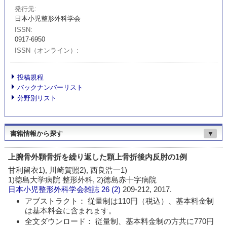
発行元
日本小児整形外科学会
ISSN
0917-6950
ISSN（オンライン）
投稿規程
バックナンバーリスト
分野別リスト
書籍情報から探す
▼
上腕骨外顆骨折を繰り返した顆上骨折後内反肘の1例
甘利留衣1), 川崎賀照2), 西良浩一1)
1)徳島大学病院 整形外科, 2)徳島赤十字病院
日本小児整形外科学会雑誌
26 (2)
209-212, 2017.
アブストラクト： 従量制は110円（税込）、基本料金制
は基本料金に含まれます。
全文ダウンロード： 従量制、基本料金制の方共に770円