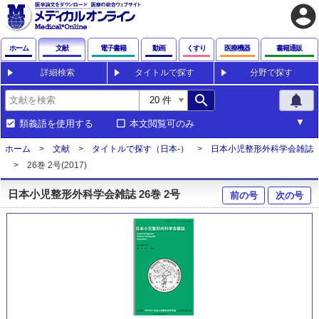
account_circle
ホーム
文献
電子書籍
動画
くすり
医療機器
書籍通販
詳細検索
タイトルで探す
分野で探す
search
notifications
類義語を使用する
本文閲覧可のみ
ホーム
文献
タイトルで探す（日本-）
日本小児整形外科学会雑誌
26巻 2号(2017)
日本小児整形外科学会雑誌 26巻 2号
前の号
次の号