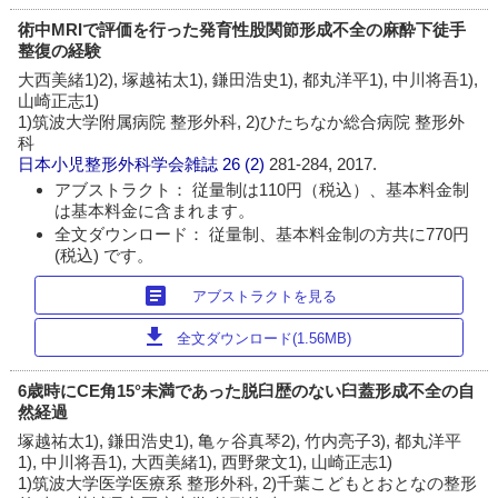
術中MRIで評価を行った発育性股関節形成不全の麻酔下徒手
整復の経験
大西美緒1)2), 塚越祐太1), 鎌田浩史1), 都丸洋平1), 中川将吾1),
山崎正志1)
1)筑波大学附属病院 整形外科, 2)ひたちなか総合病院 整形外
科
日本小児整形外科学会雑誌
26 (2)
281-284, 2017.
アブストラクト： 従量制は110円（税込）、基本料金制
は基本料金に含まれます。
全文ダウンロード： 従量制、基本料金制の方共に770円
(税込) です。
article
アブストラクトを見る
download
全文ダウンロード(1.56MB)
6歳時にCE角15°未満であった脱臼歴のない臼蓋形成不全の自
然経過
塚越祐太1), 鎌田浩史1), 亀ヶ谷真琴2), 竹内亮子3), 都丸洋平
1), 中川将吾1), 大西美緒1), 西野衆文1), 山崎正志1)
1)筑波大学医学医療系 整形外科, 2)千葉こどもとおとなの整形