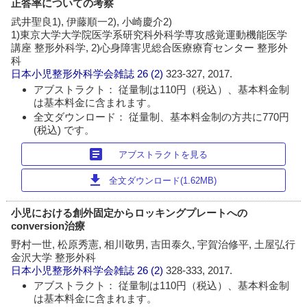
正答率についての考察
武井聖良1), 伊藤順一2), 小崎慶介2)
1)東京大学大学院医学系研究科外科学専攻感覚運動機能医学
講座 整形外科学, 2)心身障害児総合医療療育センター 整形外
科
日本小児整形外科学会雑誌
26 (2)
323-327, 2017.
アブストラクト： 従量制は110円（税込）、基本料金制
は基本料金に含まれます。
全文ダウンロード： 従量制、基本料金制の方共に770円
(税込) です。
article
アブストラクトを見る
download
全文ダウンロード(1.62MB)
小児における創外固定からロッキングプレートへの
conversion治療
野村一世, 松原秀憲, 相川敬男, 吉田泰久, 宇賀治修平, 土屋弘行
金沢大学 整形外科
日本小児整形外科学会雑誌
26 (2)
328-333, 2017.
アブストラクト： 従量制は110円（税込）、基本料金制
は基本料金に含まれます。