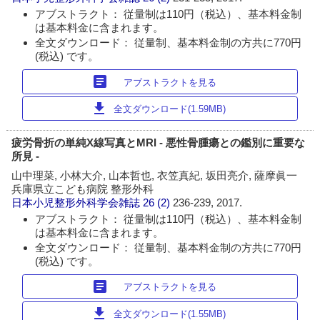
アブストラクト： 従量制は110円（税込）、基本料金制
は基本料金に含まれます。
全文ダウンロード： 従量制、基本料金制の方共に770円
(税込) です。
article
アブストラクトを見る
download
全文ダウンロード(1.59MB)
疲労骨折の単純X線写真とMRI - 悪性骨腫瘍との鑑別に重要な
所見 -
山中理菜, 小林大介, 山本哲也, 衣笠真紀, 坂田亮介, 薩摩眞一
兵庫県立こども病院 整形外科
日本小児整形外科学会雑誌
26 (2)
236-239, 2017.
アブストラクト： 従量制は110円（税込）、基本料金制
は基本料金に含まれます。
全文ダウンロード： 従量制、基本料金制の方共に770円
(税込) です。
article
アブストラクトを見る
download
全文ダウンロード(1.55MB)