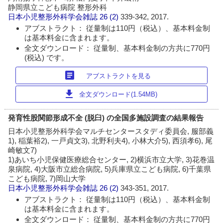
静岡県立こども病院 整形外科
日本小児整形外科学会雑誌
26 (2)
339-342, 2017.
アブストラクト： 従量制は110円（税込）、基本料金制
は基本料金に含まれます。
全文ダウンロード： 従量制、基本料金制の方共に770円
(税込) です。
article
アブストラクトを見る
download
全文ダウンロード(1.54MB)
発育性股関節形成不全 (脱臼) の全国多施設調査の結果報告
日本小児整形外科学会マルチセンタースタディ委員会, 服部義
1), 稲葉裕2), 一戸貞文3), 北野利夫4), 小林大介5), 西須孝6), 尾
崎敏文7)
1)あいち小児保健医療総合センター, 2)横浜市立大学, 3)花巻温
泉病院, 4)大阪市立総合病院, 5)兵庫県立こども病院, 6)千葉県
こども病院, 7)岡山大学
日本小児整形外科学会雑誌
26 (2)
343-351, 2017.
アブストラクト： 従量制は110円（税込）、基本料金制
は基本料金に含まれます。
全文ダウンロード： 従量制、基本料金制の方共に770円