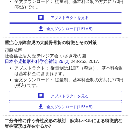
全文ダウンロード： 従量制、基本料金制の方共に770円
(税込) です。
article
アブストラクトを見る
download
全文ダウンロード(1.57MB)
重症心身障害児の大腿骨骨折の特徴とその対策
須藤成臣
社会福祉法人 聖テレジア会 小さき花の園
日本小児整形外科学会雑誌
26 (2)
248-252, 2017.
アブストラクト： 従量制は110円（税込）、基本料金制
は基本料金に含まれます。
全文ダウンロード： 従量制、基本料金制の方共に770円
(税込) です。
article
アブストラクトを見る
download
全文ダウンロード(1.53MB)
二分脊椎に伴う脊柱変形の検討 - 麻痺レベルによる特徴的な
脊柱変形は存在するか?