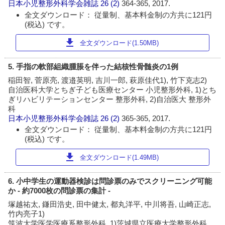
日本小児整形外科学会雑誌
26 (2)
364-365, 2017.
全文ダウンロード： 従量制、基本料金制の方共に121円
(税込) です。
download
全文ダウンロード(1.50MB)
5. 手指の軟部組織腫脹を伴った結核性骨髄炎の1例
稲田智, 菅原亮, 渡邉英明, 吉川一郎, 萩原佳代1), 竹下克志2)
自治医科大学とちぎ子ども医療センター 小児整形外科, 1)とち
ぎリハビリテーションセンター 整形外科, 2)自治医大 整形外
科
日本小児整形外科学会雑誌
26 (2)
365-365, 2017.
全文ダウンロード： 従量制、基本料金制の方共に121円
(税込) です。
download
全文ダウンロード(1.49MB)
6. 小中学生の運動器検診は問診票のみでスクリーニング可能
か - 約7000枚の問診票の集計 -
塚越祐太, 鎌田浩史, 田中健太, 都丸洋平, 中川将吾, 山崎正志,
竹内亮子1)
筑波大学医学医療系整形外科, 1)茨城県立医療大学整形外科