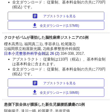
全文ダウンロード： 従量制、基本料金制の方共に770円
(税込) です。
article
アブストラクトを見る
download
全文ダウンロード(1.57MB)
クロナゼパムが著効した脳性麻痺ジストニアの1例
櫻木高秀1), 福岡真二1), 李容承1), 松尾隆2)
1)福岡県立粕屋新光園, 2)南多摩整形外科病院
日本小児整形外科学会雑誌
26 (2)
334-338, 2017.
アブストラクト： 従量制は110円（税込）、基本料金制
は基本料金に含まれます。
全文ダウンロード： 従量制、基本料金制の方共に770円
(税込) です。
article
アブストラクトを見る
download
全文ダウンロード(1.58MB)
患側下肢全体が腫脹した新生児腸腰筋膿瘍の1例
阿南揚子, 滝川一晴, 松岡夏子, 半井宏侑