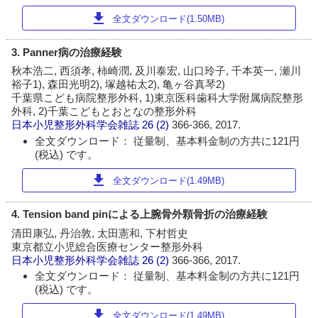
download
全文ダウンロード(1.50MB)
3. Panner病の治療経験
秋本浩二, 西須孝, 柿崎潤, 及川泰宏, 山口玲子, 千本英一, 瀬川
裕子1), 森田光明2), 塚越祐太2), 亀ヶ谷真琴2)
千葉県こども病院整形外科, 1)東京医科歯科大学附属病院整形
外科, 2)千葉こどもとおとなの整形外科
日本小児整形外科学会雑誌
26 (2)
366-366, 2017.
全文ダウンロード： 従量制、基本料金制の方共に121円
(税込) です。
download
全文ダウンロード(1.49MB)
4. Tension band pinによる上腕骨外顆骨折の治療経験
清田康弘, 丹治敦, 太田憲和, 下村哲史
東京都立小児総合医療センター整形外科
日本小児整形外科学会雑誌
26 (2)
366-366, 2017.
全文ダウンロード： 従量制、基本料金制の方共に121円
(税込) です。
download
全文ダウンロード(1.49MB)