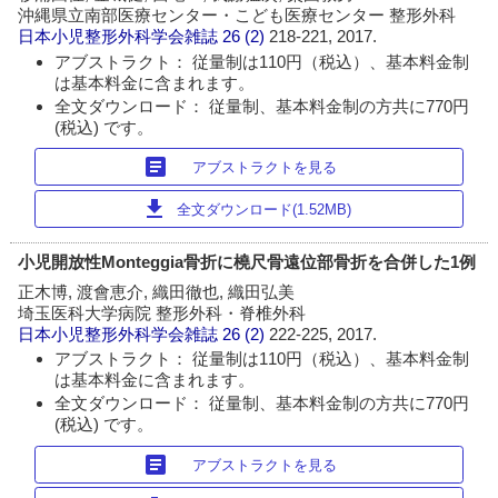
沖縄県立南部医療センター・こども医療センター 整形外科
日本小児整形外科学会雑誌
26 (2)
218-221, 2017.
アブストラクト： 従量制は110円（税込）、基本料金制
は基本料金に含まれます。
全文ダウンロード： 従量制、基本料金制の方共に770円
(税込) です。
article
アブストラクトを見る
download
全文ダウンロード(1.52MB)
小児開放性Monteggia骨折に橈尺骨遠位部骨折を合併した1例
正木博, 渡會恵介, 織田徹也, 織田弘美
埼玉医科大学病院 整形外科・脊椎外科
日本小児整形外科学会雑誌
26 (2)
222-225, 2017.
アブストラクト： 従量制は110円（税込）、基本料金制
は基本料金に含まれます。
全文ダウンロード： 従量制、基本料金制の方共に770円
(税込) です。
article
アブストラクトを見る