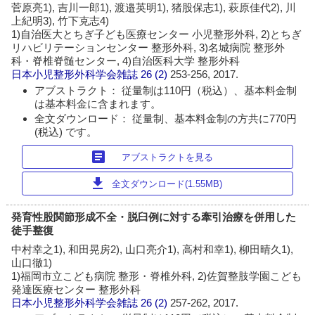
菅原亮1), 吉川一郎1), 渡邉英明1), 猪股保志1), 萩原佳代2), 川
上紀明3), 竹下克志4)
1)自治医大とちぎ子ども医療センター 小児整形外科, 2)とちぎ
リハビリテーションセンター 整形外科, 3)名城病院 整形外
科・脊椎脊髄センター, 4)自治医科大学 整形外科
日本小児整形外科学会雑誌
26 (2)
253-256, 2017.
アブストラクト： 従量制は110円（税込）、基本料金制
は基本料金に含まれます。
全文ダウンロード： 従量制、基本料金制の方共に770円
(税込) です。
article
アブストラクトを見る
download
全文ダウンロード(1.55MB)
発育性股関節形成不全・脱臼例に対する牽引治療を併用した
徒手整復
中村幸之1), 和田晃房2), 山口亮介1), 高村和幸1), 柳田晴久1),
山口徹1)
1)福岡市立こども病院 整形・脊椎外科, 2)佐賀整肢学園こども
発達医療センター 整形外科
日本小児整形外科学会雑誌
26 (2)
257-262, 2017.