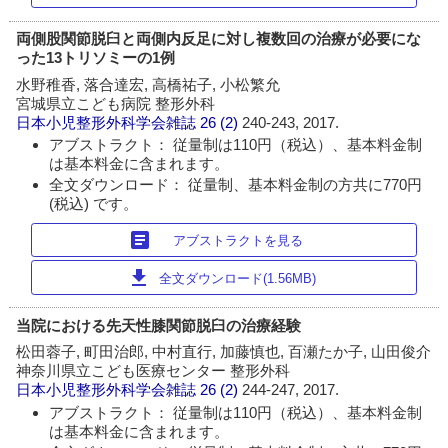
両側股関節脱臼と両側内反足に対し複数回の治療が必要にな
った13トリソミーの1例
水野稚香, 落合達宏, 高橋祐子, 小松繁允
宮城県立こども病院 整形外科
日本小児整形外科学会雑誌
26 (2)
240-243, 2017.
アブストラクト： 従量制は110円（税込）、基本料金制
は基本料金に含まれます。
全文ダウンロード： 従量制、基本料金制の方共に770円
(税込) です。
article
アブストラクトを見る
download
全文ダウンロード(1.56MB)
当院における先天性膝関節脱臼の治療経験
松田蓉子, 町田治郎, 中村直行, 加藤慎也, 百瀬たか子, 山田俊介
神奈川県立こども医療センター 整形外科
日本小児整形外科学会雑誌
26 (2)
244-247, 2017.
アブストラクト： 従量制は110円（税込）、基本料金制
は基本料金に含まれます。