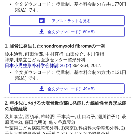
全文ダウンロード： 従量制、基本料金制の方共に770円
(税込) です。
article
アブストラクトを見る
download
全文ダウンロード(1.60MB)
1. 脛骨に発生したchondromyxoid fibromaの一例
鈴木迪哲, 町田治郎, 中村直行, 山田俊介, 本川俊輔
神奈川県立こども医療センター整形外科
日本小児整形外科学会雑誌
26 (2)
364-364, 2017.
全文ダウンロード： 従量制、基本料金制の方共に121円
(税込) です。
download
全文ダウンロード(1.49MB)
2. 年少児における大腿骨近位部に発症した線維性骨異形成症
の治療経験
及川泰宏, 西須孝, 柿崎潤, 千本英一, 山口玲子, 瀬川裕子1), 萩
原茂生2), 森田光明3), 亀ヶ谷真琴3)
千葉県こども病院整形外科, 1)東京医科歯科大学整形外科, 2)
千葉大学整形外科, 3)千葉こどもとおとなの整形外科