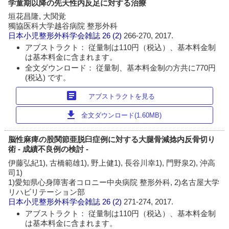
学童期以降の先天性内反足に対する治療
垣花昌隆, 大関覚
獨協医科大学越谷病院 整形外科
日本小児整形外科学会雑誌
26 (2)
266-270, 2017.
アブストラクト： 従量制は110円（税込）、基本料金制
は基本料金に含まれます。
全文ダウンロード： 従量制、基本料金制の方共に770円
(税込) です。
article
アブストラクトを見る
download
全文ダウンロード(1.60MB)
脳性麻痺の股関節亜脱臼症例に対する大腿骨減捻内反骨切り
術 - 成績不良例の検討 -
伊藤弘紀1), 古橋範雄1), 野上健1), 長谷川幸1), 門野泉2), 沖高
司1)
1)愛知県心身障害者コロニー中央病院 整形外科, 2)名古屋大学
リハビリテーション部
日本小児整形外科学会雑誌
26 (2)
271-274, 2017.
アブストラクト： 従量制は110円（税込）、基本料金制
は基本料金に含まれます。