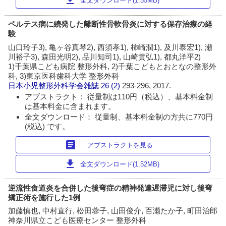
全文ダウンロード(1.55MB)
ペルテス病に続発した離断性骨軟骨炎に対する保存治療の経
験
山口玲子3), 亀ヶ谷真琴2), 西須孝1), 柿崎潤1), 及川泰宏1), 瀬
川裕子3), 森田光明2), 品川知司1), 山崎貴弘1), 都丸洋平2)
1)千葉県こども病院 整形外科, 2)千葉こどもとおとなの整形外
科, 3)東京医科歯科大学 整形外科
日本小児整形外科学会雑誌
26 (2)
293-296, 2017.
アブストラクト： 従量制は110円（税込）、基本料金制
は基本料金に含まれます。
全文ダウンロード： 従量制、基本料金制の方共に770円
(税込) です。
article
アブストラクトを見る
download
全文ダウンロード(1.52MB)
逆流性食道炎を合併した後弯症の精神発達遅滞児に対し後弯
矯正術を施行した1例
加藤慎也, 中村直行, 松田蓉子, 山田俊介, 百瀬たか子, 町田治郎
神奈川県立こども医療センター 整形外科