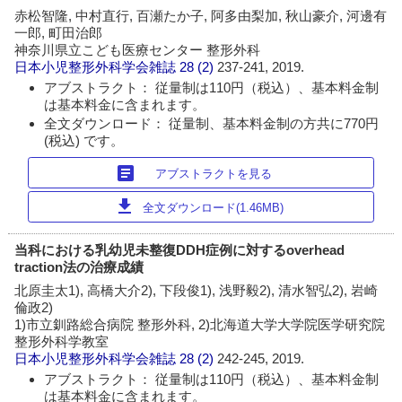
赤松智隆, 中村直行, 百瀬たか子, 阿多由梨加, 秋山豪介, 河邊有
一郎, 町田治郎
神奈川県立こども医療センター 整形外科
日本小児整形外科学会雑誌
28 (2)
237-241, 2019.
アブストラクト： 従量制は110円（税込）、基本料金制
は基本料金に含まれます。
全文ダウンロード： 従量制、基本料金制の方共に770円
(税込) です。
article
アブストラクトを見る
download
全文ダウンロード(1.46MB)
当科における乳幼児未整復DDH症例に対するoverhead
traction法の治療成績
北原圭太1), 高橋大介2), 下段俊1), 浅野毅2), 清水智弘2), 岩崎
倫政2)
1)市立釧路総合病院 整形外科, 2)北海道大学大学院医学研究院
整形外科学教室
日本小児整形外科学会雑誌
28 (2)
242-245, 2019.
アブストラクト： 従量制は110円（税込）、基本料金制
は基本料金に含まれます。