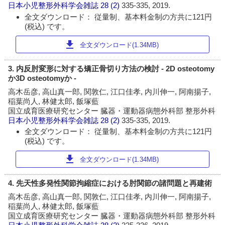
日本小児整形外科学会雑誌
28 (2)
335-335, 2019.
全文ダウンロード： 従量制、基本料金制の方共に121円
(税込) です。
download
全文ダウンロード(1.34MB)
3. 内反肘変形に対する矯正骨切り方法の検討 - 2D osteotomy
か3D osteotomyか -
高木岳彦, 高山真一郎, 関敦仁, 江口佳孝, 内川伸一, 阿南揚子,
稲葉尚人, 林健太郎, 飯塚藍
国立成育医療研究センター 臓器・運動器病態外科部 整形外科
日本小児整形外科学会雑誌
28 (2)
335-335, 2019.
全文ダウンロード： 従量制、基本料金制の方共に121円
(税込) です。
download
全文ダウンロード(1.34MB)
4. 先天性多発性関節拘縮症における肘関節の諸問題と再建術
高木岳彦, 高山真一郎, 関敦仁, 江口佳孝, 内川伸一, 阿南揚子,
稲葉尚人, 林健太郎, 飯塚藍
国立成育医療研究センター 臓器・運動器病態外科部 整形外科