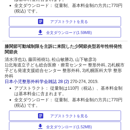
全文ダウンロード： 従量制、基本料金制の方共に770円
(税込) です。
article
アブストラクトを見る
download
全文ダウンロード(1.59MB)
膝関節可動域制限を主訴に来院した少関節炎型若年性特発性
関節炎
清水淳也1), 藤田裕樹1), 松山敏勝2), 山下敏彦3)
1)北海道立子ども総合医療・療育センター 整形外科, 2)札幌市
子ども発達支援総合センター 整形外科, 3)札幌医科大学 整形
外科
日本小児整形外科学会雑誌
28 (2)
270-274, 2019.
アブストラクト： 従量制は110円（税込）、基本料金制
は基本料金に含まれます。
全文ダウンロード： 従量制、基本料金制の方共に770円
(税込) です。
article
アブストラクトを見る
download
全文ダウンロード(1.52MB)