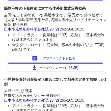
脳性麻痺の下肢痙縮に対する体外衝撃波治療効果
吉田清志1), 御勢真一2), 美延幸保2), 川端秀彦2), 鈴木恒彦2)
1)大阪大学医学部 整形外科, 2)南大阪小児リハビリテーション
病院 整形外科
日本小児整形外科学会雑誌
28 (2)
262-264, 2019.
アブストラクト： 従量制は110円（税込）、基本料金制
は基本料金に含まれます。
全文ダウンロード： 従量制、基本料金制の方共に770円
(税込) です。
article
アブストラクトを見る
download
全文ダウンロード(1.38MB)
小児脛骨骨幹部骨折変形癒合に対して創外固定器で加療した1
例
大野一幸, 杉田淳
堺市立総合医療センター 整形外科
日本小児整形外科学会雑誌
28 (2)
265-269, 2019.
アブストラクト： 従量制は110円（税込）、基本料金制
は基本料金に含まれます。