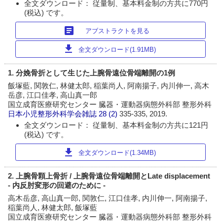
全文ダウンロード： 従量制、基本料金制の方共に770円
(税込) です。
article
アブストラクトを見る
download
全文ダウンロード(1.91MB)
1. 分娩骨折として生じた上腕骨遠位骨端離開の1例
飯塚藍, 関敦仁, 林健太郎, 稲葉尚人, 阿南揚子, 内川伸一, 高木
岳彦, 江口佳孝, 高山真一郎
国立成育医療研究センター 臓器・運動器病態外科部 整形外科
日本小児整形外科学会雑誌
28 (2)
335-335, 2019.
全文ダウンロード： 従量制、基本料金制の方共に121円
(税込) です。
download
全文ダウンロード(1.34MB)
2. 上腕骨顆上骨折 / 上腕骨遠位骨端離開とLate displacement
- 内反肘変形の回避のために -
高木岳彦, 高山真一郎, 関敦仁, 江口佳孝, 内川伸一, 阿南揚子,
稲葉尚人, 林健太郎, 飯塚藍
国立成育医療研究センター 臓器・運動器病態外科部 整形外科