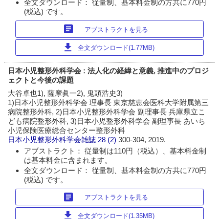
全文ダウンロード： 従量制、基本料金制の方共に770円
(税込) です。
article
アブストラクトを見る
download
全文ダウンロード(1.77MB)
日本小児整形外科学会 : 法人化の経緯と意義, 推進中のプロジ
ェクトと今後の課題
大谷卓也1), 薩摩眞一2), 鬼頭浩史3)
1)日本小児整形外科学会 理事長 東京慈恵会医科大学附属第三
病院整形外科, 2)日本小児整形外科学会 副理事長 兵庫県立こ
ども病院整形外科, 3)日本小児整形外科学会 副理事長 あいち
小児保険医療総合センター整形外科
日本小児整形外科学会雑誌
28 (2)
300-304, 2019.
アブストラクト： 従量制は110円（税込）、基本料金制
は基本料金に含まれます。
全文ダウンロード： 従量制、基本料金制の方共に770円
(税込) です。
article
アブストラクトを見る
download
全文ダウンロード(1.35MB)