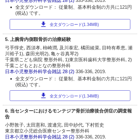
日本小児整形外科学会雑誌
28 (2)
335-336, 2019.
全文ダウンロード： 従量制、基本料金制の方共に121円
(税込) です。
download
全文ダウンロード(1.34MB)
5. 上腕骨内側顆骨折の治療経験
弓手惇史, 西須孝, 柿崎潤, 及川泰宏, 橘田綾菜, 目時有希恵, 瀬
川裕子1), 森田光明2), 亀ヶ谷真琴2)
千葉県こども病院 整形外科, 1)東京医科歯科大学整形外科, 2)
千葉こどもとおとなの整形外科
日本小児整形外科学会雑誌
28 (2)
336-336, 2019.
全文ダウンロード： 従量制、基本料金制の方共に121円
(税込) です。
download
全文ダウンロード(1.34MB)
6. 当センターにおけるモンテジア骨折治療後合併症の調査報
告
小野敦子, 太田憲和, 渡邊完, 田中紗代, 下村哲史
東京都立小児総合医療センター整形外科
日本小児整形外科学会雑誌
28 (2)
336-336, 2019.