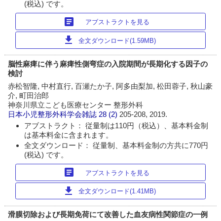
(税込) です。
article
アブストラクトを見る
download
全文ダウンロード(1.59MB)
脳性麻痺に伴う麻痺性側弯症の入院期間が長期化する因子の
検討
赤松智隆, 中村直行, 百瀬たか子, 阿多由梨加, 松田蓉子, 秋山豪
介, 町田治郎
神奈川県立こども医療センター 整形外科
日本小児整形外科学会雑誌
28 (2)
205-208, 2019.
アブストラクト： 従量制は110円（税込）、基本料金制
は基本料金に含まれます。
全文ダウンロード： 従量制、基本料金制の方共に770円
(税込) です。
article
アブストラクトを見る
download
全文ダウンロード(1.41MB)
滑膜切除および長期免荷にて改善した血友病性関節症の一例