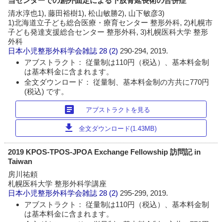
当センターでの創外固定による下肢骨延長術の合併症
清水淳也1), 藤田裕樹1), 松山敏勝2), 山下敏彦3)
1)北海道立子ども総合医療・療育センター 整形外科, 2)札幌市
子ども発達支援総合センター 整形外科, 3)札幌医科大学 整形
外科
日本小児整形外科学会雑誌
28 (2)
290-294, 2019.
アブストラクト： 従量制は110円（税込）、基本料金制
は基本料金に含まれます。
全文ダウンロード： 従量制、基本料金制の方共に770円
(税込) です。
article
アブストラクトを見る
download
全文ダウンロード(1.43MB)
2019 KPOS-TPOS-JPOA Exchange Fellowship 訪問記 in
Taiwan
房川祐頼
札幌医科大学 整形外科学講座
日本小児整形外科学会雑誌
28 (2)
295-299, 2019.
アブストラクト： 従量制は110円（税込）、基本料金制
は基本料金に含まれます。