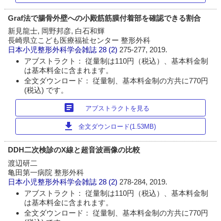
Graf法で腸骨外壁への小殿筋筋膜付着部を確認できる割合
新見龍士, 岡野邦彦, 白石和輝
長崎県立こども医療福祉センター 整形外科
日本小児整形外科学会雑誌
28 (2)
275-277, 2019.
アブストラクト： 従量制は110円（税込）、基本料金制
は基本料金に含まれます。
全文ダウンロード： 従量制、基本料金制の方共に770円
(税込) です。
article
アブストラクトを見る
download
全文ダウンロード(1.53MB)
DDH二次検診のX線と超音波画像の比較
渡辺研二
亀田第一病院 整形外科
日本小児整形外科学会雑誌
28 (2)
278-284, 2019.
アブストラクト： 従量制は110円（税込）、基本料金制
は基本料金に含まれます。
全文ダウンロード： 従量制、基本料金制の方共に770円