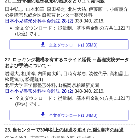
21. 二分脊椎の足部変形の治療をとりまく諸問題
田中弘志, 山本和華, 森田裕之, 北村大祐, 伊藤順一, 小崎慶介
心身障害児総合医療療育センター整形外科
日本小児整形外科学会雑誌
28 (2)
339-340, 2019.
全文ダウンロード： 従量制、基本料金制の方共に121円
(税込) です。
download
全文ダウンロード(1.35MB)
22. ロッキング機構を有するスライド延長 ～基礎実験データ
および手法について～
岩瀬大, 相川淳, 内田健太郎, 目時有希恵, 湊佐代子, 高相晶士,
松尾篤1), 松尾隆1)
北里大学医学部整形外科, 1)福岡県粕屋新光園
日本小児整形外科学会雑誌
28 (2)
340-340, 2019.
全文ダウンロード： 従量制、基本料金制の方共に121円
(税込) です。
download
全文ダウンロード(1.34MB)
23. 当センターで30年以上の経過を追えた脳性麻痺の経過
矢吹さゆみ, 志賀美紘, 中島雅之輔, 中村純人