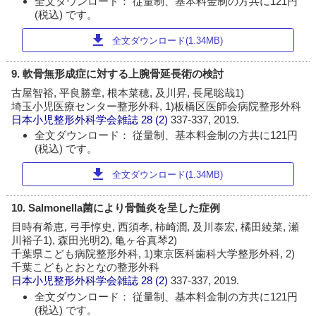
全文ダウンロード： 従量制、基本料金制の方共に121円
(税込) です。
download
全文ダウンロード(1.34MB)
9. 軟骨無形成症に対する上腕骨延長術の検討
古屋智裕, 平良勝章, 根本菜穂, 及川昇, 長尾聡哉1)
埼玉小児医療センター整形外科, 1)板橋区医師会病院整形外科
日本小児整形外科学会雑誌
28 (2)
337-337, 2019.
全文ダウンロード： 従量制、基本料金制の方共に121円
(税込) です。
download
全文ダウンロード(1.34MB)
10. Salmonella菌により骨髄炎を呈した症例
目時有希恵, 弓手惇史, 西須孝, 柿崎潤, 及川泰宏, 橘田綾菜, 瀬
川裕子1), 森田光明2), 亀ヶ谷真琴2)
千葉県こども病院整形外科, 1)東京医科歯科大学整形外科, 2)
千葉こどもとおとなの整形外科
日本小児整形外科学会雑誌
28 (2)
337-337, 2019.
全文ダウンロード： 従量制、基本料金制の方共に121円
(税込) です。