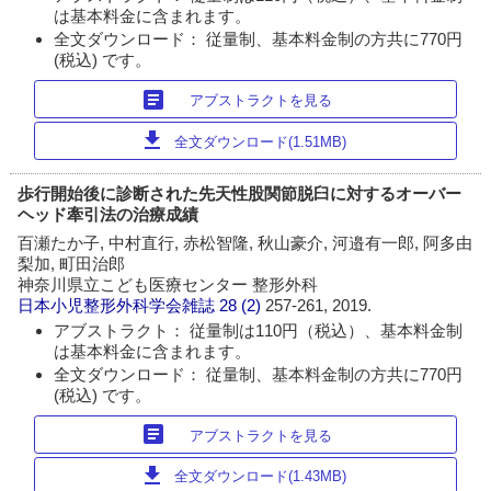
は基本料金に含まれます。
全文ダウンロード： 従量制、基本料金制の方共に770円
(税込) です。
article
アブストラクトを見る
download
全文ダウンロード(1.51MB)
歩行開始後に診断された先天性股関節脱臼に対するオーバー
ヘッド牽引法の治療成績
百瀬たか子, 中村直行, 赤松智隆, 秋山豪介, 河邉有一郎, 阿多由
梨加, 町田治郎
神奈川県立こども医療センター 整形外科
日本小児整形外科学会雑誌
28 (2)
257-261, 2019.
アブストラクト： 従量制は110円（税込）、基本料金制
は基本料金に含まれます。
全文ダウンロード： 従量制、基本料金制の方共に770円
(税込) です。
article
アブストラクトを見る
download
全文ダウンロード(1.43MB)