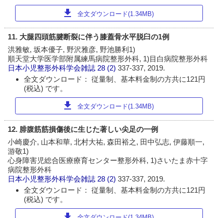
download
全文ダウンロード(1.34MB)
11. 大腿四頭筋腱断裂に伴う膝蓋骨水平脱臼の1例
洪雅敏, 坂本優子, 野沢雅彦, 野池勝利1)
順天堂大学医学部附属練馬病院整形外科, 1)目白病院整形外科
日本小児整形外科学会雑誌
28 (2)
337-337, 2019.
全文ダウンロード： 従量制、基本料金制の方共に121円
(税込) です。
download
全文ダウンロード(1.34MB)
12. 腓腹筋筋損傷後に生じた著しい尖足の一例
小崎慶介, 山本和華, 北村大祐, 森田裕之, 田中弘志, 伊藤順一,
游敬1)
心身障害児総合医療療育センター整形外科, 1)さいたま赤十字
病院整形外科
日本小児整形外科学会雑誌
28 (2)
337-337, 2019.
全文ダウンロード： 従量制、基本料金制の方共に121円
(税込) です。
download
全文ダウンロード(1.34MB)