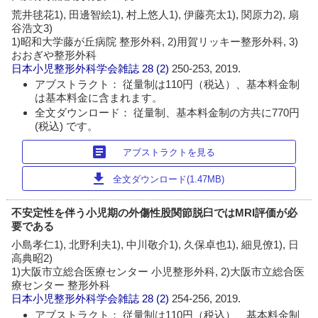
荒井毬花1), 田邊智絵1), 村上悠人1), 伊藤亮太1), 関原力2), 扇
谷浩文3)
1)昭和大学藤が丘病院 整形外科, 2)用賀リッキー整形外科, 3)
おおぎや整形外科
日本小児整形外科学会雑誌
28 (2)
250-253, 2019.
アブストラクト： 従量制は110円（税込）、基本料金制
は基本料金に含まれます。
全文ダウンロード： 従量制、基本料金制の方共に770円
(税込) です。
article
アブストラクトを見る
download
全文ダウンロード(1.47MB)
不安定性を伴う小児期の外傷性股関節脱臼ではMRI評価が必
要である
小島孝仁1), 北野利夫1), 中川敬介1), 久保卓也1), 細見僚1), 日
高典昭2)
1)大阪市立総合医療センター 小児整形外科, 2)大阪市立総合医
療センター 整形外科
日本小児整形外科学会雑誌
28 (2)
254-256, 2019.
アブストラクト： 従量制は110円（税込）、基本料金制