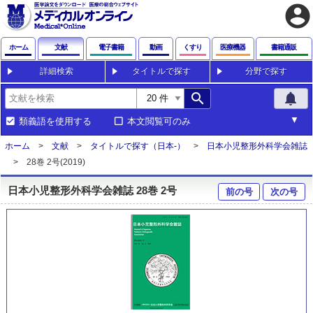
account_circle
ホーム
文献
電子書籍
動画
くすり
医療機器
書籍通販
詳細検索
タイトルで探す
分野で探す
search
notifications
類義語を使用する
本文閲覧可のみ
ホーム
文献
タイトルで探す（日本-）
日本小児整形外科学会雑誌
28巻 2号(2019)
日本小児整形外科学会雑誌 28巻 2号
前の号
次の号