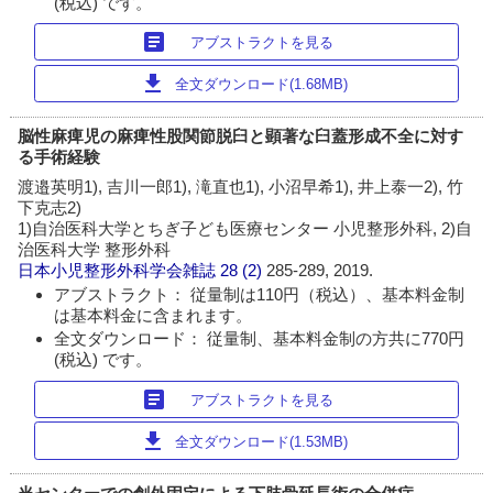
(税込) です。
article
アブストラクトを見る
download
全文ダウンロード(1.68MB)
脳性麻痺児の麻痺性股関節脱臼と顕著な臼蓋形成不全に対す
る手術経験
渡邉英明1), 吉川一郎1), 滝直也1), 小沼早希1), 井上泰一2), 竹
下克志2)
1)自治医科大学とちぎ子ども医療センター 小児整形外科, 2)自
治医科大学 整形外科
日本小児整形外科学会雑誌
28 (2)
285-289, 2019.
アブストラクト： 従量制は110円（税込）、基本料金制
は基本料金に含まれます。
全文ダウンロード： 従量制、基本料金制の方共に770円
(税込) です。
article
アブストラクトを見る
download
全文ダウンロード(1.53MB)