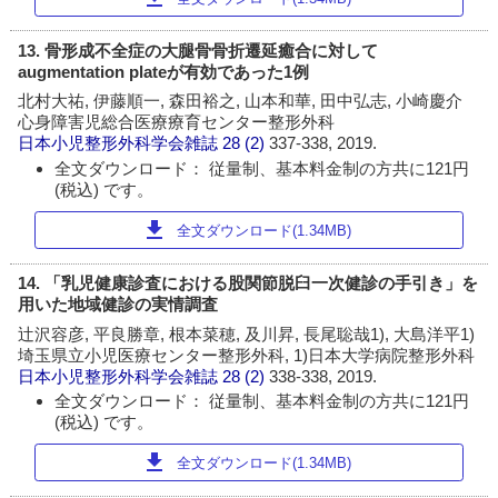
13. 骨形成不全症の大腿骨骨折遷延癒合に対して
augmentation plateが有効であった1例
北村大祐, 伊藤順一, 森田裕之, 山本和華, 田中弘志, 小崎慶介
心身障害児総合医療療育センター整形外科
日本小児整形外科学会雑誌
28 (2)
337-338, 2019.
全文ダウンロード： 従量制、基本料金制の方共に121円
(税込) です。
download
全文ダウンロード(1.34MB)
14. 「乳児健康診査における股関節脱臼一次健診の手引き」を
用いた地域健診の実情調査
辻沢容彦, 平良勝章, 根本菜穂, 及川昇, 長尾聡哉1), 大島洋平1)
埼玉県立小児医療センター整形外科, 1)日本大学病院整形外科
日本小児整形外科学会雑誌
28 (2)
338-338, 2019.
全文ダウンロード： 従量制、基本料金制の方共に121円
(税込) です。
download
全文ダウンロード(1.34MB)