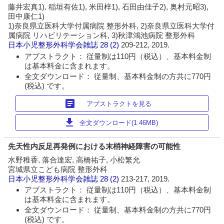
藤井宏真1), 稲垣有佐1), 米田梓1), 石田由佳子2), 奥村元昭3),
田中康仁1)
1)奈良県立医科大学付属病院 整形外科, 2)奈良県立医科大学付
属病院 リハビリテーション科, 3)秋津鴻池病院 整形外科
日本小児整形外科学会雑誌
28 (2)
209-212, 2019.
アブストラクト： 従量制は110円（税込）、基本料金制
は基本料金に含まれます。
全文ダウンロード： 従量制、基本料金制の方共に770円
(税込) です。
article
アブストラクトを見る
download
全文ダウンロード(1.46MB)
先天性内反足再発例における末梢神経障害の可能性
水野稚香, 落合達宏, 高橋祐子, 小松繁允
宮城県立こども病院 整形外科
日本小児整形外科学会雑誌
28 (2)
213-217, 2019.
アブストラクト： 従量制は110円（税込）、基本料金制
は基本料金に含まれます。
全文ダウンロード： 従量制、基本料金制の方共に770円
(税込) です。