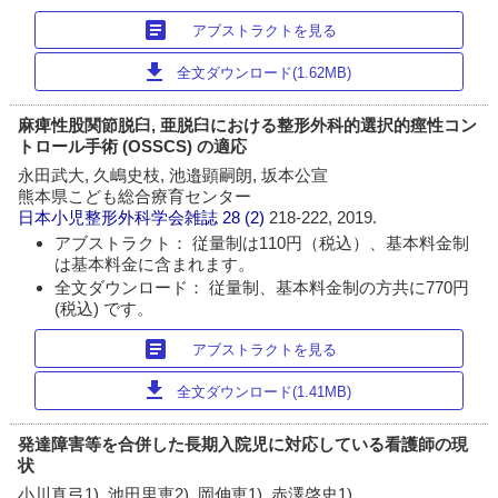
article
アブストラクトを見る
download
全文ダウンロード(1.62MB)
麻痺性股関節脱臼, 亜脱臼における整形外科的選択的痙性コン
トロール手術 (OSSCS) の適応
永田武大, 久嶋史枝, 池邉顕嗣朗, 坂本公宣
熊本県こども総合療育センター
日本小児整形外科学会雑誌
28 (2)
218-222, 2019.
アブストラクト： 従量制は110円（税込）、基本料金制
は基本料金に含まれます。
全文ダウンロード： 従量制、基本料金制の方共に770円
(税込) です。
article
アブストラクトを見る
download
全文ダウンロード(1.41MB)
発達障害等を合併した長期入院児に対応している看護師の現
状
小川真弓1), 池田里恵2), 岡伸恵1), 赤澤啓史1)