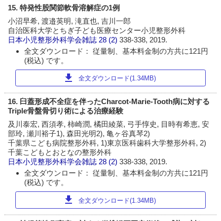
15. 特発性股関節軟骨溶解症の1例
小沼早希, 渡邉英明, 滝直也, 吉川一郎
自治医科大学とちぎ子ども医療センター小児整形外科
日本小児整形外科学会雑誌
28 (2)
338-338, 2019.
全文ダウンロード： 従量制、基本料金制の方共に121円
(税込) です。
download
全文ダウンロード(1.34MB)
16. 臼蓋形成不全症を伴ったCharcot-Marie-Tooth病に対する
Triple骨盤骨切り術による治療経験
及川泰宏, 西須孝, 柿崎潤, 橘田綾菜, 弓手惇史, 目時有希恵, 安
部玲, 瀬川裕子1), 森田光明2), 亀ヶ谷真琴2)
千葉県こども病院整形外科, 1)東京医科歯科大学整形外科, 2)
千葉こどもとおとなの整形外科
日本小児整形外科学会雑誌
28 (2)
338-338, 2019.
全文ダウンロード： 従量制、基本料金制の方共に121円
(税込) です。
download
全文ダウンロード(1.34MB)