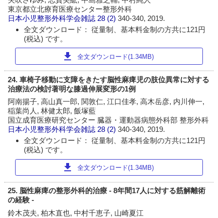
東京都立北療育医療センター整形外科
日本小児整形外科学会雑誌
28 (2)
340-340, 2019.
全文ダウンロード： 従量制、基本料金制の方共に121円
(税込) です。
download
全文ダウンロード(1.34MB)
24. 車椅子移動に支障をきたす脳性麻痺児の肢位異常に対する
治療法の検討著明な膝過伸展変形の1例
阿南揚子, 高山真一郎, 関敦仁, 江口佳孝, 高木岳彦, 内川伸一,
稲葉尚人, 林健太郎, 飯塚藍
国立成育医療研究センター 臓器・運動器病態外科部 整形外科
日本小児整形外科学会雑誌
28 (2)
340-340, 2019.
全文ダウンロード： 従量制、基本料金制の方共に121円
(税込) です。
download
全文ダウンロード(1.34MB)
25. 脳性麻痺の整形外科的治療 - 8年間17人に対する筋解離術
の経験 -
鈴木茂夫, 柏木直也, 中村千恵子, 山崎夏江