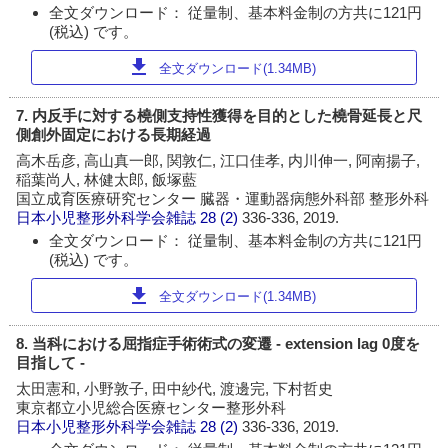
全文ダウンロード： 従量制、基本料金制の方共に121円
(税込) です。
download
全文ダウンロード(1.34MB)
7. 内反手に対する橈側支持性獲得を目的とした橈骨延長と尺
側創外固定における長期経過
高木岳彦, 高山真一郎, 関敦仁, 江口佳孝, 内川伸一, 阿南揚子,
稲葉尚人, 林健太郎, 飯塚藍
国立成育医療研究センター 臓器・運動器病態外科部 整形外科
日本小児整形外科学会雑誌
28 (2)
336-336, 2019.
全文ダウンロード： 従量制、基本料金制の方共に121円
(税込) です。
download
全文ダウンロード(1.34MB)
8. 当科における屈指症手術術式の変遷 - extension lag 0度を
目指して -
太田憲和, 小野敦子, 田中紗代, 渡邊完, 下村哲史
東京都立小児総合医療センター整形外科
日本小児整形外科学会雑誌
28 (2)
336-336, 2019.