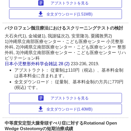
article
アブストラクトを見る
download
全文ダウンロード(1.51MB)
バクロフェン髄注療法におけるスクリーニングテストの検討
大石央代1), 金城健1), 我謝猛次2), 安里隆3), 粟國敦男2)
1)沖縄県立南部医療センター・こども医療センター 小児整形
外科, 2)沖縄県立南部医療センター・こども医療センター 整形
外科, 3)沖縄県立南部医療センター・こども医療センター リハ
ビリテーション科
日本小児整形外科学会雑誌
28 (2)
233-236, 2019.
アブストラクト： 従量制は110円（税込）、基本料金制
は基本料金に含まれます。
全文ダウンロード： 従量制、基本料金制の方共に770円
(税込) です。
article
アブストラクトを見る
download
全文ダウンロード(1.40MB)
中等度安定型大腿骨頭すべり症に対するRotational Open
Wedge Osteotomyの短期治療成績