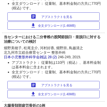
全文ダウンロード： 従量制、基本料金制の方共に770円
(税込) です。
article
アブストラクトを見る
download
全文ダウンロード(1.46MB)
当センターにおける二分脊椎の股関節脱臼・亜脱臼に対する
治療についての検討
畑野美穂子, 松尾圭介, 河村好香, 畑野崇, 鳥越清之
北九州市立総合療育センター 整形外科
日本小児整形外科学会雑誌
28 (2)
246-249, 2019.
アブストラクト： 従量制は110円（税込）、基本料金制
は基本料金に含まれます。
全文ダウンロード： 従量制、基本料金制の方共に770円
(税込) です。
article
アブストラクトを見る
download
全文ダウンロード(1.40MB)
大腿骨頚部疲労骨折の1例