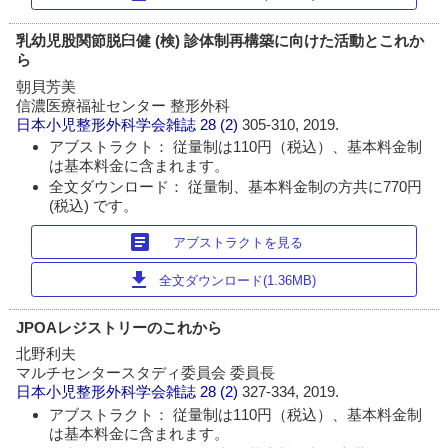
乳幼児股関節脱臼健 (検) 診体制再構築に向けた活動とこれか
ら
朝貝芳美
信濃医療福祉センター 整形外科
日本小児整形外科学会雑誌
28 (2)
305-310, 2019.
アブストラクト： 従量制は110円（税込）、基本料金制
は基本料金に含まれます。
全文ダウンロード： 従量制、基本料金制の方共に770円
(税込) です。
article
アブストラクトを見る
download
全文ダウンロード(1.36MB)
JPOAレジストリーのこれから
北野利夫
マルチセンタースタディ委員会 委員長
日本小児整形外科学会雑誌
28 (2)
327-334, 2019.
アブストラクト： 従量制は110円（税込）、基本料金制
は基本料金に含まれます。