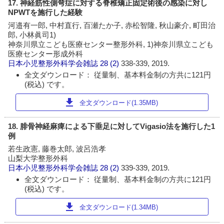
17. 神経筋性側弯症に対する脊椎矯正固定術後の感染に対し
NPWTを施行した経験
河邉有一郎, 中村直行, 百瀬たか子, 赤松智隆, 秋山豪介, 町田治
郎, 小林眞司1)
神奈川県立こども医療センター整形外科, 1)神奈川県立こども
医療センター形成外科
日本小児整形外科学会雑誌
28 (2)
338-339, 2019.
全文ダウンロード： 従量制、基本料金制の方共に121円
(税込) です。
download
全文ダウンロード(1.35MB)
18. 腓骨神経麻痺による下垂足に対してVigasio法を施行した1
例
若生政憲, 藤巻太郎, 波呂浩孝
山梨大学整形外科
日本小児整形外科学会雑誌
28 (2)
339-339, 2019.
全文ダウンロード： 従量制、基本料金制の方共に121円
(税込) です。
download
全文ダウンロード(1.34MB)