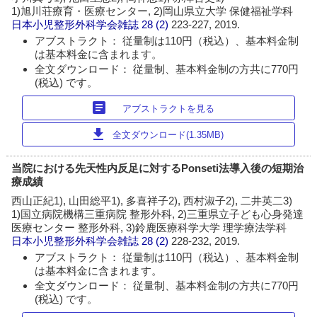
1)旭川荘療育・医療センター, 2)岡山県立大学 保健福祉学科
日本小児整形外科学会雑誌
28 (2)
223-227, 2019.
アブストラクト： 従量制は110円（税込）、基本料金制
は基本料金に含まれます。
全文ダウンロード： 従量制、基本料金制の方共に770円
(税込) です。
article
アブストラクトを見る
download
全文ダウンロード(1.35MB)
当院における先天性内反足に対するPonseti法導入後の短期治
療成績
西山正紀1), 山田総平1), 多喜祥子2), 西村淑子2), 二井英二3)
1)国立病院機構三重病院 整形外科, 2)三重県立子ども心身発達
医療センター 整形外科, 3)鈴鹿医療科学大学 理学療法学科
日本小児整形外科学会雑誌
28 (2)
228-232, 2019.
アブストラクト： 従量制は110円（税込）、基本料金制
は基本料金に含まれます。
全文ダウンロード： 従量制、基本料金制の方共に770円
(税込) です。