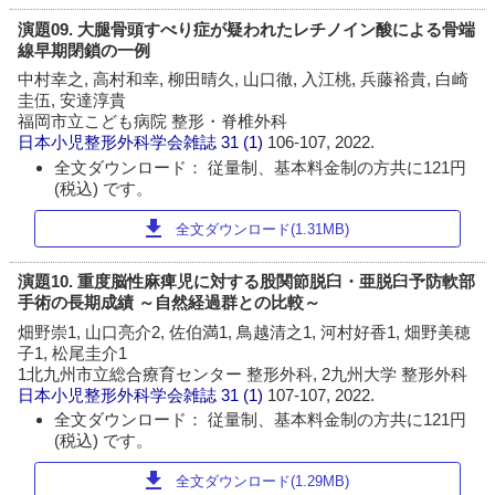
演題09. 大腿骨頭すべり症が疑われたレチノイン酸による骨端
線早期閉鎖の一例
中村幸之, 高村和幸, 柳田晴久, 山口徹, 入江桃, 兵藤裕貴, 白崎
圭伍, 安達淳貴
福岡市立こども病院 整形・脊椎外科
日本小児整形外科学会雑誌
31 (1)
106-107, 2022.
全文ダウンロード： 従量制、基本料金制の方共に121円
(税込) です。
download
全文ダウンロード(1.31MB)
演題10. 重度脳性麻痺児に対する股関節脱臼・亜脱臼予防軟部
手術の長期成績 ～自然経過群との比較～
畑野崇1, 山口亮介2, 佐伯満1, 鳥越清之1, 河村好香1, 畑野美穂
子1, 松尾圭介1
1北九州市立総合療育センター 整形外科, 2九州大学 整形外科
日本小児整形外科学会雑誌
31 (1)
107-107, 2022.
全文ダウンロード： 従量制、基本料金制の方共に121円
(税込) です。
download
全文ダウンロード(1.29MB)