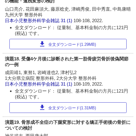
の機能・遺残変形の検討
山口亮介, 花田麻須大, 藤原稔史, 津嶋秀俊, 田中秀直, 中島康晴
九州大学 整形外科
日本小児整形外科学会雑誌
31 (1)
108-108, 2022.
全文ダウンロード： 従量制、基本料金制の方共に121円
(税込) です。
download
全文ダウンロード(1.29MB)
演題18. 受傷4ケ月後に診断された第一肋骨疲労骨折後偽関節
の一例
成田靖1, 東努1, 岩崎達也2, 津村弘2
1大分県立病院 整形外科, 2大分大学 整形外科
日本小児整形外科学会雑誌
31 (1)
108-109, 2022.
全文ダウンロード： 従量制、基本料金制の方共に121円
(税込) です。
download
全文ダウンロード(1.31MB)
演題19. 骨形成不全症の下腿変形に対する矯正手術後の骨折に
ついての検討
神谷武志, 西田康太郎