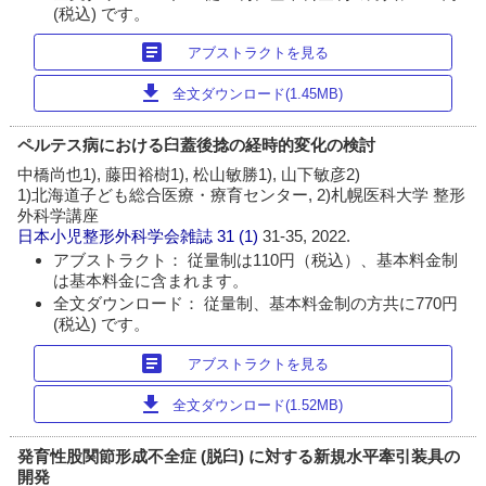
(税込) です。
article
アブストラクトを見る
download
全文ダウンロード(1.45MB)
ペルテス病における臼蓋後捻の経時的変化の検討
中橋尚也1), 藤田裕樹1), 松山敏勝1), 山下敏彦2)
1)北海道子ども総合医療・療育センター, 2)札幌医科大学 整形
外科学講座
日本小児整形外科学会雑誌
31 (1)
31-35, 2022.
アブストラクト： 従量制は110円（税込）、基本料金制
は基本料金に含まれます。
全文ダウンロード： 従量制、基本料金制の方共に770円
(税込) です。
article
アブストラクトを見る
download
全文ダウンロード(1.52MB)
発育性股関節形成不全症 (脱臼) に対する新規水平牽引装具の
開発