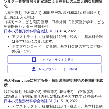
ソルター骨盤骨切り術変法による寛骨臼の三次元的な形態変
化
兵藤裕貴1), 中村幸之1), 和田晃房2), 高村和幸1), 柳田晴久1),
山口徹1), 入江桃1)
1)福岡市立こども病院 整形・脊椎外科, 2)佐賀整肢学園こども
発達医療センター 整形外科
日本小児整形外科学会雑誌
31 (1)
9-14, 2022.
アブストラクト： 従量制は110円（税込）、基本料金制
は基本料金に含まれます。
全文ダウンロード： 従量制、基本料金制の方共に770円
(税込) です。
article
アブストラクトを見る
download
全文ダウンロード(1.63MB)
先天性curly toeに対する長・短趾屈筋腱切離術の長期術後成
績
銭谷俊毅1), 射場浩介2), 齋藤憲2), 花香恵2), 山下敏彦2)
1)釧路赤十字病院 整形外科, 2)札幌医科大学医学部 整形外科
日本小児整形外科学会雑誌
31 (1)
15-18, 2022.
アブストラクト： 従量制は110円（税込）、基本料金制