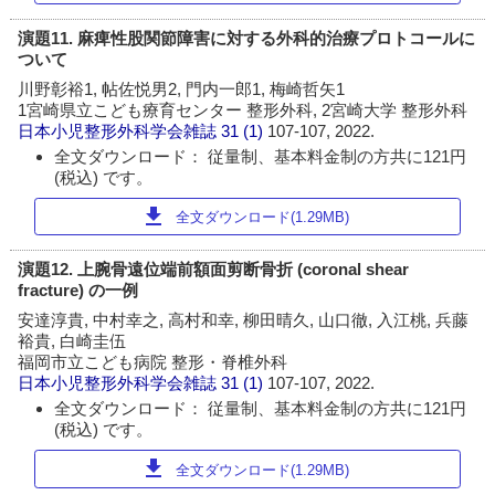
演題11. 麻痺性股関節障害に対する外科的治療プロトコールに
ついて
川野彰裕1, 帖佐悦男2, 門内一郎1, 梅崎哲矢1
1宮崎県立こども療育センター 整形外科, 2宮崎大学 整形外科
日本小児整形外科学会雑誌
31 (1)
107-107, 2022.
全文ダウンロード： 従量制、基本料金制の方共に121円
(税込) です。
download
全文ダウンロード(1.29MB)
演題12. 上腕骨遠位端前額面剪断骨折 (coronal shear
fracture) の一例
安達淳貴, 中村幸之, 高村和幸, 柳田晴久, 山口徹, 入江桃, 兵藤
裕貴, 白崎圭伍
福岡市立こども病院 整形・脊椎外科
日本小児整形外科学会雑誌
31 (1)
107-107, 2022.
全文ダウンロード： 従量制、基本料金制の方共に121円
(税込) です。
download
全文ダウンロード(1.29MB)