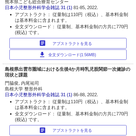
熊本県こども総合療育センター
日本小児整形外科学会雑誌
31 (1)
81-85, 2022.
アブストラクト： 従量制は110円（税込）、基本料金制
は基本料金に含まれます。
全文ダウンロード： 従量制、基本料金制の方共に770円
(税込) です。
article
アブストラクトを見る
download
全文ダウンロード(1.56MB)
島根県出雲市圏域における生後4か月時乳児股関節一次健診の
現状と課題
門脇俊, 内尾祐司
島根大学 整形外科
日本小児整形外科学会雑誌
31 (1)
86-88, 2022.
アブストラクト： 従量制は110円（税込）、基本料金制
は基本料金に含まれます。
全文ダウンロード： 従量制、基本料金制の方共に770円
(税込) です。
article
アブストラクトを見る