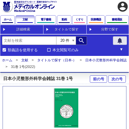
account_circle
ホーム
文献
電子書籍
動画
くすり
医療機器
書籍通販
詳細検索
タイトルで探す
分野で探す
search
notifications
類義語を使用する
本文閲覧可のみ
ホーム
文献
タイトルで探す（日本-）
日本小児整形外科学会雑誌
31巻 1号(2022)
日本小児整形外科学会雑誌 31巻 1号
前の号
次の号