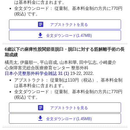
は基本料金に含まれます。
全文ダウンロード： 従量制、基本料金制の方共に770円
(税込) です。
article
アブストラクトを見る
download
全文ダウンロード(1.47MB)
6歳以下の麻痺性股関節亜脱臼・脱臼に対する筋解離手術の長
期成績
橘亮太, 伊藤順一, 平山容成, 山本和華, 田中弘志, 小崎慶介
心身障害児総合医療療育センター 整形外科
日本小児整形外科学会雑誌
31 (1)
19-22, 2022.
アブストラクト： 従量制は110円（税込）、基本料金制
は基本料金に含まれます。
全文ダウンロード： 従量制、基本料金制の方共に770円
(税込) です。
article
アブストラクトを見る
download
全文ダウンロード(1.45MB)