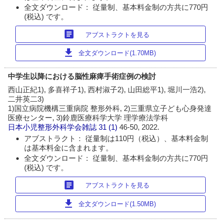
全文ダウンロード： 従量制、基本料金制の方共に770円
(税込) です。
article
アブストラクトを見る
download
全文ダウンロード(1.70MB)
中学生以降における脳性麻痺手術症例の検討
西山正紀1), 多喜祥子1), 西村淑子2), 山田総平1), 堀川一浩2),
二井英二3)
1)国立病院機構三重病院 整形外科, 2)三重県立子ども心身発達
医療センター, 3)鈴鹿医療科学大学 理学療法学科
日本小児整形外科学会雑誌
31 (1)
46-50, 2022.
アブストラクト： 従量制は110円（税込）、基本料金制
は基本料金に含まれます。
全文ダウンロード： 従量制、基本料金制の方共に770円
(税込) です。
article
アブストラクトを見る
download
全文ダウンロード(1.50MB)