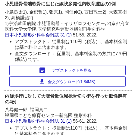
小児脛骨骨端軟骨に生じた線状多発性内軟骨腫症の1例
小島良太1), 金郁哲1), 張京1), 岡佳伸2), 西田敦士2), 大森直樹
2), 高橋謙治2)
1)宇治武田病院 小児運動器・イリザロフセンター, 2)京都府立
医科大学大学院 医学研究科運動器機能再生外科学
日本小児整形外科学会雑誌
31 (1)
51-55, 2022.
アブストラクト： 従量制は110円（税込）、基本料金制
は基本料金に含まれます。
全文ダウンロード： 従量制、基本料金制の方共に770円
(税込) です。
article
アブストラクトを見る
download
全文ダウンロード(1.84MB)
内旋歩行に対して大腿骨近位減捻骨切り術を行った脳性麻痺
の4例
八尋健一郎, 福岡真二
福岡県こども療育センター新光園 整形外科
日本小児整形外科学会雑誌
31 (1)
56-61, 2022.
アブストラクト： 従量制は110円（税込）、基本料金制
は基本料金に含まれます。