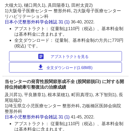
大槻大1), 樋口周久1), 具田陽香1), 田村太資2)
1)大阪母子医療センター 整形外科, 2)大阪母子医療センター
リハビリテーション科
日本小児整形外科学会雑誌
31 (1)
36-40, 2022.
アブストラクト： 従量制は110円（税込）、基本料金制
は基本料金に含まれます。
全文ダウンロード： 従量制、基本料金制の方共に770円
(税込) です。
article
アブストラクトを見る
download
全文ダウンロード(1.68MB)
当センターの発育性股関節形成不全 (股関節脱臼) に対する開
排位持続牽引整復法の治療成績
及川昇1), 平良勝章1), 根本菜穂1), 町田真理1), 木下智則1), 長
尾聡哉2)
1)埼玉県立小児医療センター 整形外科, 2)板橋区医師会病院
整形外科
日本小児整形外科学会雑誌
31 (1)
41-45, 2022.
アブストラクト： 従量制は110円（税込）、基本料金制
は基本料金に含まれます。