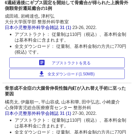
6週経過後にギプス固定を開始して骨癒合が得られた上腕骨外
側顆骨折遷延癒合の1例
成田靖, 岩崎達也, 津村弘
大分大学医学部 整形外科学教室
日本小児整形外科学会雑誌
31 (1)
23-26, 2022.
アブストラクト： 従量制は110円（税込）、基本料金制
は基本料金に含まれます。
全文ダウンロード： 従量制、基本料金制の方共に770円
(税込) です。
article
アブストラクトを見る
download
全文ダウンロード(1.50MB)
骨形成不全症の大腿骨伸長性髄内釘が入れ替え手術に至った
要因
橘亮太, 伊藤順一, 平山容成, 山本和華, 田中弘志, 小崎慶介
心身障害児総合医療療育センター 整形外科
日本小児整形外科学会雑誌
31 (1)
27-30, 2022.
アブストラクト： 従量制は110円（税込）、基本料金制
は基本料金に含まれます。
全文ダウンロード： 従量制、基本料金制の方共に770円