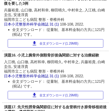
復を要した3例
兵藤裕貴, 山口徹, 高村和幸, 柳田晴久, 中村幸之, 入江桃, 白崎
圭伍, 安達淳貴
福岡市立こども病院 整形・脊椎外科
日本小児整形外科学会雑誌
31 (1)
108-108, 2022.
全文ダウンロード： 従量制、基本料金制の方共に121円
(税込) です。
download
全文ダウンロード(1.29MB)
演題16. 小児上腕骨外側顆骨折後偽関節に対する治療経験
入江桃, 山口徹, 高村和幸, 柳田晴久, 中村幸之, 兵藤裕貴, 白崎
圭伍, 安達淳貴
福岡市立こども病院 整形・脊椎外科
日本小児整形外科学会雑誌
31 (1)
108-108, 2022.
全文ダウンロード： 従量制、基本料金制の方共に121円
(税込) です。
download
全文ダウンロード(1.29MB)
演題17. 先天性脛骨偽関節症に対する血管柄付き腓骨移植術後