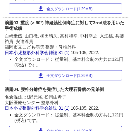
download
全文ダウンロード(1.29MB)
演題03. 重度 (> 90°) 神経筋性側弯症に対して3rod法を用いた
手術成績
白崎圭伍, 山口徹, 柳田晴久, 高村和幸, 中村幸之, 入江桃, 兵藤
裕貴, 安達淳貴
福岡市立こども病院 整形・脊椎外科
日本小児整形外科学会雑誌
31 (1)
105-105, 2022.
全文ダウンロード： 従量制、基本料金制の方共に121円
(税込) です。
download
全文ダウンロード(1.29MB)
演題04. 腰椎分離症を発症した大理石骨病の兄弟例
名倉温雄, 北野元裕, 松岡由希子
大阪医療センター 整形外科
日本小児整形外科学会雑誌
31 (1)
105-105, 2022.
全文ダウンロード： 従量制、基本料金制の方共に121円
(税込) です。
download