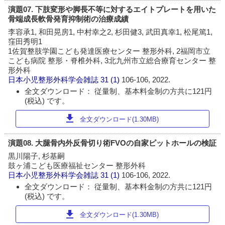
演題07. 下肢変形や脚長不等に対するエイトプレートを用いた
骨端成長軟骨発育抑制術の治療成績
李容承1, 和田晃房1, 中村幸之2, 杉田健3, 武田真幸1, 松尾篤1,
窪田秀明1
1佐賀整肢学園こども発達医療センター 整形外科, 2福岡市立
こども病院 整形・脊椎外科, 3北九州市立総合療育センター 整
形外科
日本小児整形外科学会雑誌
31 (1)
106-106, 2022.
全文ダウンロード： 従量制、基本料金制の方共に121円
(税込) です。
download
全文ダウンロード(1.30MB)
演題08. 大腿骨内外反骨切り術FVOの自家ピットホールの検証
黒川陽子, 杉基嗣
鼓ヶ浦こども医療福祉センター 整形外科
日本小児整形外科学会雑誌
31 (1)
106-106, 2022.
全文ダウンロード： 従量制、基本料金制の方共に121円
(税込) です。
download
全文ダウンロード(1.30MB)