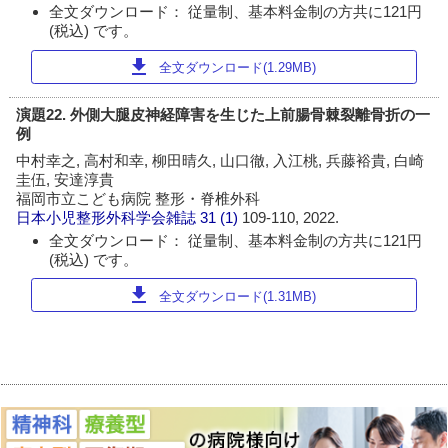
全文ダウンロード： 従量制、基本料金制の方共に121円
(税込) です。
download
全文ダウンロード(1.29MB)
演題22. 外側大腿皮神経障害を生じた上前腸骨棘裂離骨折の一
例
中村幸之, 高村和幸, 柳田晴久, 山口徹, 入江桃, 兵藤裕貴, 白崎
圭伍, 安達淳貴
福岡市立こども病院 整形・脊椎外科
日本小児整形外科学会雑誌
31 (1)
109-110, 2022.
全文ダウンロード： 従量制、基本料金制の方共に121円
(税込) です。
download
全文ダウンロード(1.31MB)