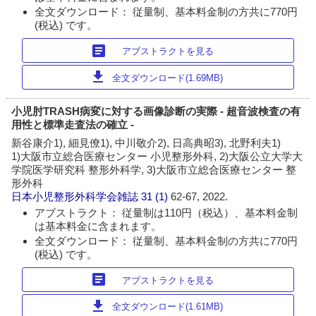
全文ダウンロード： 従量制、基本料金制の方共に770円
(税込) です。
article
アブストラクトを見る
download
全文ダウンロード(1.69MB)
小児肘TRASH病変に対する画像診断の実際 - 超音波検査の有
用性と標準走査法の確立 -
新谷康介1), 細見僚1), 中川敬介2), 日高典昭3), 北野利夫1)
1)大阪市立総合医療センター 小児整形外科, 2)大阪公立大学大
学院医学研究科 整形外科学, 3)大阪市立総合医療センター 整
形外科
日本小児整形外科学会雑誌
31 (1)
62-67, 2022.
アブストラクト： 従量制は110円（税込）、基本料金制
は基本料金に含まれます。
全文ダウンロード： 従量制、基本料金制の方共に770円
(税込) です。
article
アブストラクトを見る
download
全文ダウンロード(1.61MB)