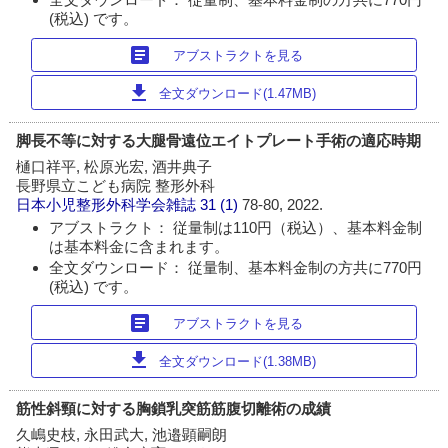
(税込) です。
article
アブストラクトを見る
download
全文ダウンロード(1.47MB)
脚長不等に対する大腿骨遠位エイトプレート手術の適応時期
樋口祥平, 松原光宏, 酒井典子
長野県立こども病院 整形外科
日本小児整形外科学会雑誌
31 (1)
78-80, 2022.
アブストラクト： 従量制は110円（税込）、基本料金制
は基本料金に含まれます。
全文ダウンロード： 従量制、基本料金制の方共に770円
(税込) です。
article
アブストラクトを見る
download
全文ダウンロード(1.38MB)
筋性斜頸に対する胸鎖乳突筋筋腹切離術の成績
久嶋史枝, 永田武大, 池邉顕嗣朗