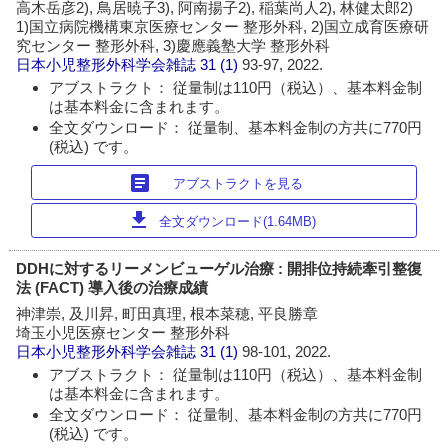
高木岳彦2), 鳥居暁子3), 阿南揚子2), 稲葉尚人2), 林健太郎2)
1)国立病院機構東京医療センター 整形外科, 2)国立成育医療研
究センター 整形外科, 3)慶應義塾大学 整形外科
日本小児整形外科学会雑誌
31 (1)
93-97, 2022.
アブストラクト： 従量制は110円（税込）、基本料金制
は基本料金に含まれます。
全文ダウンロード： 従量制、基本料金制の方共に770円
(税込) です。
article
アブストラクトを見る
download
全文ダウンロード(1.64MB)
DDHに対するリーメンビューゲル治療 : 開排位持続牽引整復
法 (FACT) 導入後の治療成績
神津崇, 及川昇, 町田真理, 根本菜穂, 平良勝章
埼玉小児医療センター 整形外科
日本小児整形外科学会雑誌
31 (1)
98-101, 2022.
アブストラクト： 従量制は110円（税込）、基本料金制
は基本料金に含まれます。
全文ダウンロード： 従量制、基本料金制の方共に770円
(税込) です。