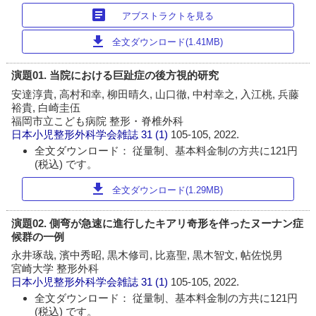
article
アブストラクトを見る
download
全文ダウンロード(1.41MB)
演題01. 当院における巨趾症の後方視的研究
安達淳貴, 高村和幸, 柳田晴久, 山口徹, 中村幸之, 入江桃, 兵藤
裕貴, 白崎圭伍
福岡市立こども病院 整形・脊椎外科
日本小児整形外科学会雑誌
31 (1)
105-105, 2022.
全文ダウンロード： 従量制、基本料金制の方共に121円
(税込) です。
download
全文ダウンロード(1.29MB)
演題02. 側弯が急速に進行したキアリ奇形を伴ったヌーナン症
候群の一例
永井琢哉, 濱中秀昭, 黒木修司, 比嘉聖, 黒木智文, 帖佐悦男
宮崎大学 整形外科
日本小児整形外科学会雑誌
31 (1)
105-105, 2022.
全文ダウンロード： 従量制、基本料金制の方共に121円
(税込) です。