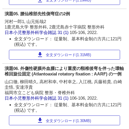
全文ダウンロード(1.29MB)
演題05. 腰仙椎部先性側弯症の2例
河村一郎1, 山元拓哉2
1鹿児島大学 整形外科, 2鹿児島赤十字病院 整形外科
日本小児整形外科学会雑誌
31 (1)
105-106, 2022.
全文ダウンロード： 従量制、基本料金制の方共に121円
(税込) です。
download
全文ダウンロード(1.31MB)
演題06. 外傷性硬膜外血腫により重度の頸椎後弯を伴った環軸
椎回旋位固定 (Atlantoaxial rotatory fixation : AARF) の一例
山口徹, 柳田晴久, 高村和幸, 中村幸之, 入江桃, 兵藤裕貴, 白崎
圭悟, 安達淳貴
福岡市立こども病院 整形・脊椎外科
日本小児整形外科学会雑誌
31 (1)
106-106, 2022.
全文ダウンロード： 従量制、基本料金制の方共に121円
(税込) です。
download
全文ダウンロード(1.30MB)