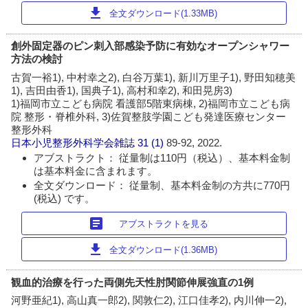
download
全文ダウンロード(1.33MB)
創外固定器のピン刺入部感染予防に有効なオープンシャワー
方法の検討
古賀一裕1), 中村幸之2), 白谷万葉1), 新川万里子1), 野田知穂美
1), 吉田由香1), 国典子1), 高村和幸2), 和田晃房3)
1)福岡市立こども病院 看護部5階東病棟, 2)福岡市立こども病
院 整形・脊椎外科, 3)佐賀整肢学園こども発達医療センター
整形外科
日本小児整形外科学会雑誌
31 (1)
89-92, 2022.
アブストラクト： 従量制は110円（税込）、基本料金制
は基本料金に含まれます。
全文ダウンロード： 従量制、基本料金制の方共に770円
(税込) です。
article
アブストラクトを見る
download
全文ダウンロード(1.36MB)
観血的治療を行った両側先天性肘関節伸展強直の1例
河野亜紀1), 高山真一郎2), 関敦仁2), 江口佳孝2), 内川伸一2),