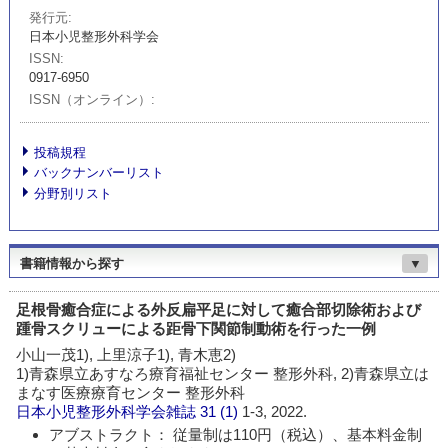
発行元
日本小児整形外科学会
ISSN
0917-6950
ISSN（オンライン）
投稿規程
バックナンバーリスト
分野別リスト
書籍情報から探す
▼
足根骨癒合症による外反扁平足に対して癒合部切除術および
踵骨スクリューによる距骨下関節制動術を行った一例
小山一茂1), 上里涼子1), 青木恵2)
1)青森県立あすなろ療育福祉センター 整形外科, 2)青森県立は
まなす医療療育センター 整形外科
日本小児整形外科学会雑誌
31 (1)
1-3, 2022.
アブストラクト： 従量制は110円（税込）、基本料金制