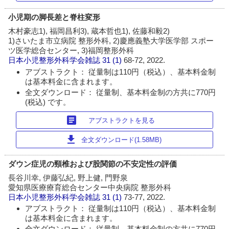
小児期の脚長差と脊柱変形
木村豪志1), 福岡昌利3), 蔵本哲也1), 佐藤和毅2)
1)さいたま市立病院 整形外科, 2)慶應義塾大学医学部 スポー
ツ医学総合センター, 3)福岡整形外科
日本小児整形外科学会雑誌
31 (1)
68-72, 2022.
アブストラクト： 従量制は110円（税込）、基本料金制
は基本料金に含まれます。
全文ダウンロード： 従量制、基本料金制の方共に770円
(税込) です。
article
アブストラクトを見る
download
全文ダウンロード(1.58MB)
ダウン症児の頸椎および股関節の不安定性の評価
長谷川幸, 伊藤弘紀, 野上健, 門野泉
愛知県医療療育総合センター中央病院 整形外科
日本小児整形外科学会雑誌
31 (1)
73-77, 2022.
アブストラクト： 従量制は110円（税込）、基本料金制
は基本料金に含まれます。
全文ダウンロード： 従量制、基本料金制の方共に770円