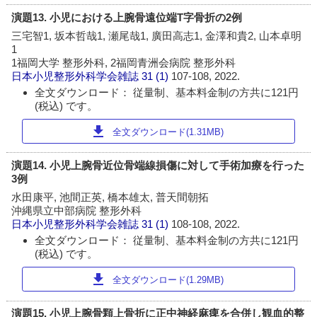
演題13. 小児における上腕骨遠位端T字骨折の2例
三宅智1, 坂本哲哉1, 瀬尾哉1, 廣田高志1, 金澤和貴2, 山本卓明
1
1福岡大学 整形外科, 2福岡青洲会病院 整形外科
日本小児整形外科学会雑誌
31 (1)
107-108, 2022.
全文ダウンロード： 従量制、基本料金制の方共に121円
(税込) です。
download
全文ダウンロード(1.31MB)
演題14. 小児上腕骨近位骨端線損傷に対して手術加療を行った
3例
水田康平, 池間正英, 橋本雄太, 普天間朝拓
沖縄県立中部病院 整形外科
日本小児整形外科学会雑誌
31 (1)
108-108, 2022.
全文ダウンロード： 従量制、基本料金制の方共に121円
(税込) です。
download
全文ダウンロード(1.29MB)
演題15. 小児上腕骨顆上骨折に正中神経麻痺を合併し観血的整