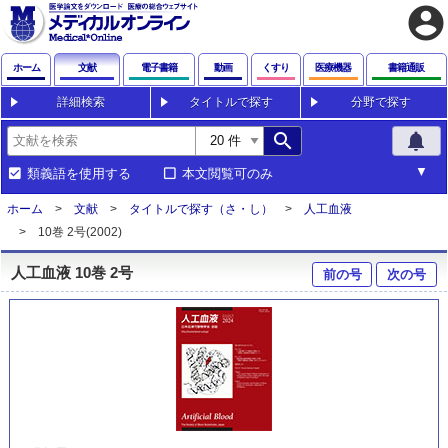
account_circle
ホーム
文献
電子書籍
動画
くすり
医療機器
書籍通販
詳細検索
タイトルで探す
分野で探す
search
notifications
類義語を使用する
本文閲覧可のみ
ホーム
文献
タイトルで探す（さ・し）
人工血液
10巻 2号(2002)
人工血液 10巻 2号
前の号
次の号