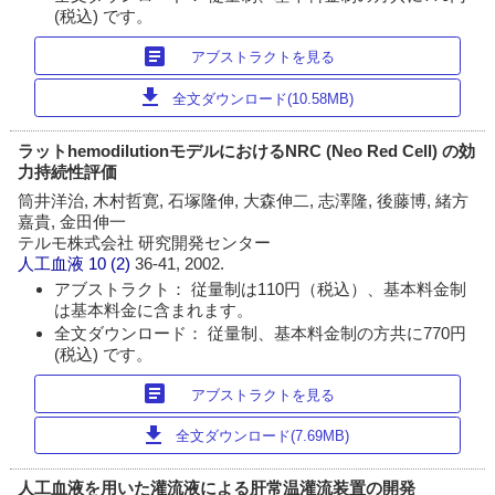
(税込) です。
article
アブストラクトを見る
download
全文ダウンロード(10.58MB)
ラットhemodilutionモデルにおけるNRC (Neo Red Cell) の効
力持続性評価
筒井洋治, 木村哲寛, 石塚隆伸, 大森伸二, 志澤隆, 後藤博, 緒方
嘉貴, 金田伸一
テルモ株式会社 研究開発センター
人工血液
10 (2)
36-41, 2002.
アブストラクト： 従量制は110円（税込）、基本料金制
は基本料金に含まれます。
全文ダウンロード： 従量制、基本料金制の方共に770円
(税込) です。
article
アブストラクトを見る
download
全文ダウンロード(7.69MB)
人工血液を用いた灌流液による肝常温灌流装置の開発