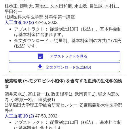
桂巻正, 縫明大, 菊地仁, 久木田和磨, 永山稔, 目黒誠, 木村仁,
平田公一
札幌医科大学医学部 外科学第一講座
人工血液
10 (2)
42-46, 2002.
アブストラクト： 従量制は110円（税込）、基本料金制
は基本料金に含まれます。
全文ダウンロード： 従量制、基本料金制の方共に770円
(税込) です。
article
アブストラクトを見る
download
全文ダウンロード(6.21MB)
酸素輸液 (ヘモグロビン小胞体) を含有する血清の生化学的検
査
酒井宏水1), 富山賢一1), 政田陽平1), 武岡真司1), 堀之内宏久
2), 小林紘一2), 土田英俊1)
1)早稲田大学理工学総合研究センター, 2)慶應義塾大学医学部
外科
人工血液
10 (2)
47-53, 2002.
アブストラクト： 従量制は110円（税込）、基本料金制
は基本料金に含まれます。