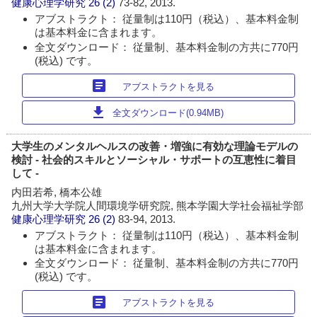
健康心理学研究
26 (2)
73-82, 2013.
アブストラクト： 従量制は110円（税込）、基本料金制
は基本料金に含まれます。
全文ダウンロード： 従量制、基本料金制の方共に770円
(税込) です。
article
アブストラクトを見る
download
全文ダウンロード(0.94MB)
大学生のメンタルヘルスの改善・増強に有効な理論モデルの
検討 - 社会的スキルとソーシャル・サポートの互恵性に着目
して -
内田若希, 橋本公雄
九州大学大学院人間環境学研究院, 熊本学園大学社会福祉学部
健康心理学研究
26 (2)
83-94, 2013.
アブストラクト： 従量制は110円（税込）、基本料金制
は基本料金に含まれます。
全文ダウンロード： 従量制、基本料金制の方共に770円
(税込) です。
article
アブストラクトを見る