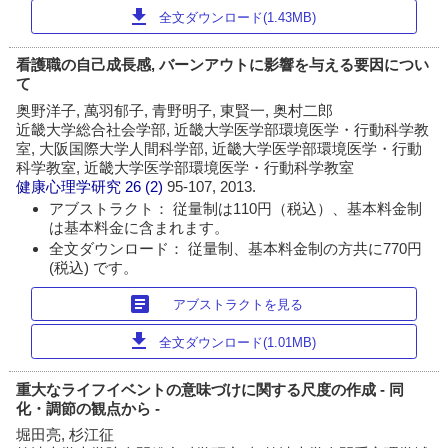
download
全文ダウンロード(1.43MB)
看護職の自己成長感, バーンアウトに影響を与える要因につい
て
奥野洋子, 萬羽郁子, 青野明子, 東賢一, 奥村二郎
近畿大学総合社会学部, 近畿大学医学部環境医学・行動科学教
室, 大阪国際大学人間科学部, 近畿大学医学部環境医学・行動
科学教室, 近畿大学医学部環境医学・行動科学教室
健康心理学研究
26 (2)
95-107, 2013.
アブストラクト： 従量制は110円（税込）、基本料金制
は基本料金に含まれます。
全文ダウンロード： 従量制、基本料金制の方共に770円
(税込) です。
article
アブストラクトを見る
download
全文ダウンロード(1.01MB)
重大なライフイベントの意味づけに関する尺度の作成 - 同
化・調節の観点から -
堀田亮, 杉江征