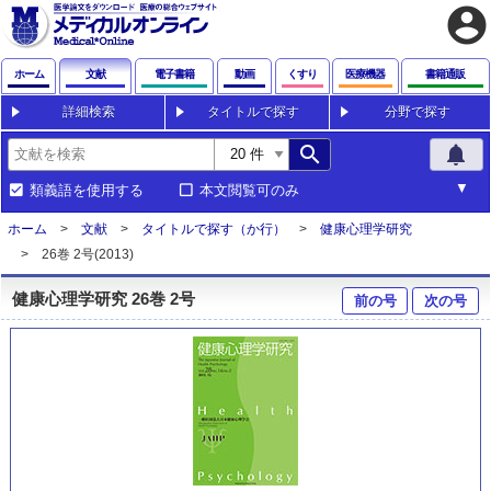
account_circle
ホーム
文献
電子書籍
動画
くすり
医療機器
書籍通販
詳細検索
タイトルで探す
分野で探す
search
notifications
類義語を使用する
本文閲覧可のみ
ホーム
文献
タイトルで探す（か行）
健康心理学研究
26巻 2号(2013)
健康心理学研究 26巻 2号
前の号
次の号