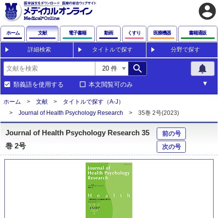
account_circle
ホーム
文献
電子書籍
動画
くすり
医療機器
書籍通販
詳細検索
タイトルで探す
分野で探す
search
notifications
類義語を使用する
本文閲覧可のみ
ホーム
文献
タイトルで探す（A-J）
Journal of Health Psychology Research
35巻 2号(2023)
Journal of Health Psychology Research 35
前の号
巻 2号
次の号