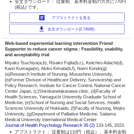
全文ダウンロード： 従量制、基本料金制の方共に770円
(税込) です。
article
アブストラクトを見る
download
全文ダウンロード(0.74MB)
Web-based experiential learning intervention Friend
Supporter to reduce cancer stigma : Feasibility, usability,
and acceptability trial
Miyako Tsuchiya(a,b), Risako Fujita(b,c), Keiichiro Adachi(d),
Kaori Kumagai(e), Akiko Kimata(b,f), Nami Kondo(g)
(a)Research Institute of Nursing, Musashino University,
(b)Former Division of Healthcare Delivery, Survivorship and
Policy Research, Institute for Cancer Control, National Cancer
Center Japan, (c)Shirokanetakanawa clinic, (d)Faculty of
Health Sciences, Yamaguchi University Graduate School of
Medicine, (e)School of Nursing and Social Services, Health
Sciences University of Hokkaido, (f)Faculty of Nursing, Mejiro
University, (g)Department of Palliative Medicine, Saitama
Medical University International Medical Center
Journal of Health Psychology Research
35 (2)
133-145, 2023.
アブストラクト： 従量制は110円（税込）、基本料金制