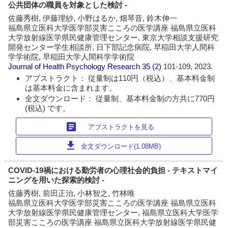
公共団体の職員を対象とした検討 -
佐藤秀樹, 伊藤理紗, 小野はるか, 畑琴音, 鈴木伸一
福島県立医科大学医学部災害こころの医学講座 福島県立医科
大学放射線医学県民健康管理センター, 東京大学相談支援研究
開発センター学生相談所, 日下部記念病院, 早稲田大学人間科
学学術院, 早稲田大学人間科学学術院
Journal of Health Psychology Research
35 (2)
101-109, 2023.
アブストラクト： 従量制は110円（税込）、基本料金制
は基本料金に含まれます。
全文ダウンロード： 従量制、基本料金制の方共に770円
(税込) です。
article
アブストラクトを見る
download
全文ダウンロード(1.08MB)
COVID-19禍における勤労者の心理社会的負担 - テキストマイ
ニングを用いた探索的検討 -
佐藤秀樹, 前田正治, 小林智之, 竹林唯
福島県立医科大学医学部災害こころの医学講座 福島県立医科
大学放射線医学県民健康管理センター, 福島県立医科大学医学
部災害こころの医学講座 福島県立医科大学放射線医学県民健