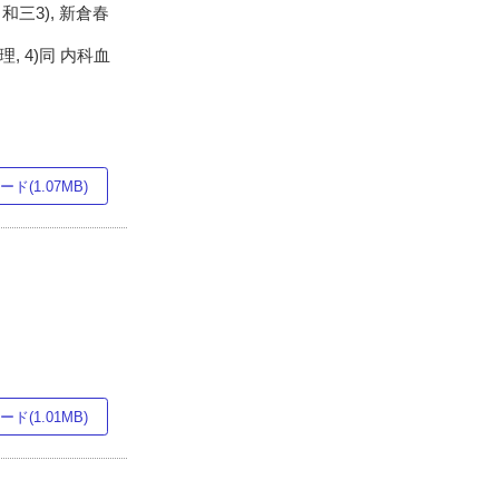
口和三3), 新倉春
, 4)同 内科血
ド(1.07MB)
ド(1.01MB)