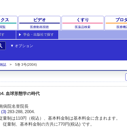
ックス
ビデオ
くすり
プロ
閲覧
医療動画視聴
医薬品検索
医療機
探す
学会・出版社で探す
rch
オプション
雑誌
5巻 3号(2004)
の4. 血球形態学の時代
潟南病院名誉院長
 (3)
283-288, 2004.
従量制は110円（税込）、基本料金制は基本料金に含まれます。
 従量制、基本料金制の方共に770円(税込) です。