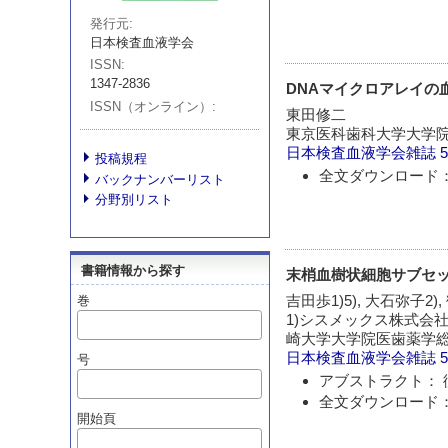
発行元
日本検査血液学会
ISSN
1347-2836
DNAマイクロアレイの
ISSN（オンライン）
東田修二
東京医科歯科大学大学
日本検査血液学会雑誌
5
投稿規程
全文ダウンロード：
バックナンバーリスト
分野別リスト
書籍情報から探す
末梢血樹状細胞サブセ
吉田歩1)5), 大石弥子2),
巻
1)シスメックス株式会社,
崎大学大学院医歯薬学総
日本検査血液学会雑誌
5
号
アブストラクト： 
全文ダウンロード：
開始頁