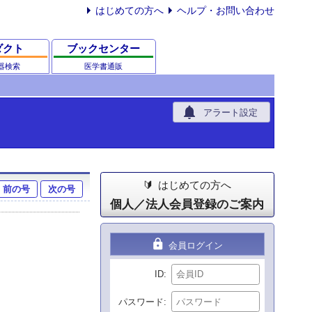
はじめての方へ
ヘルプ・お問い合わせ
ダクト
ブックセンター
器検索
医学書通販
notifications
アラート設定
はじめての方へ
前の号
次の号
個人／法人会員登録のご案内
lock
会員ログイン
ID
パスワード