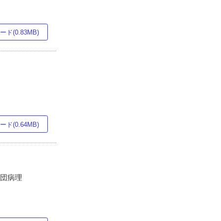
ド(0.83MB)
ド(0.64MB)
財団病理