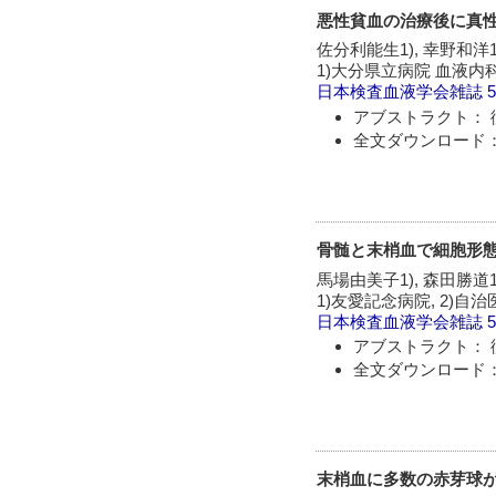
悪性貧血の治療後に真性
佐分利能生1), 幸野和洋1)
1)大分県立病院 血液内科,
日本検査血液学会雑誌
5
アブストラクト： 
全文ダウンロード：
骨髄と末梢血で細胞形
馬場由美子1), 森田勝道1)
1)友愛記念病院, 2)
日本検査血液学会雑誌
5
アブストラクト： 
全文ダウンロード：
末梢血に多数の赤芽球が