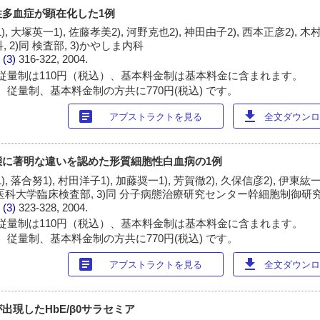
多血症が顕在化した1例
, 大塚英一1), 佐藤孝美2), 河野克也2), 神田由子2), 西本正彦2), 木村
 2)同 検査部, 3)かやしま内科
 (3)
316-322, 2004.
従量制は110円（税込）、基本料金制は基本料金に含まれます。
 従量制、基本料金制の方共に770円(税込) です。
article
download
アブストラクトを見る
全文ダウンロー
態に著明な違いを認めた形質細胞性白血病の1例
, 落合努1), 村田洋子1), 加藤奨一1), 芳賀徹2), 久保信彦2), 伊東紘一2
自治医科大学臨床検査部, 3)同 分子病態治療研究センター幹細胞制御
 (3)
323-328, 2004.
従量制は110円（税込）、基本料金制は基本料金に含まれます。
 従量制、基本料金制の方共に770円(税込) です。
article
download
アブストラクトを見る
全文ダウンロー
出現したHbE/β0サラセミア