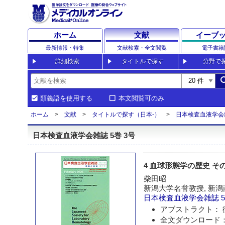
ホーム
文献
イーブ
最新情報・特集
文献検索・全文閲覧
電子書籍
詳細検索
タイトルで探す
分野で
sea
類義語を使用する
本文閲覧可のみ
ホーム
文献
タイトルで探す（日本-）
日本検査血液学会
日本検査血液学会雑誌 5巻 3号
4 血球形態学の歴史 そ
柴田昭
新潟大学名誉教授, 新
日本検査血液学会雑誌
5
アブストラクト： 
全文ダウンロード：