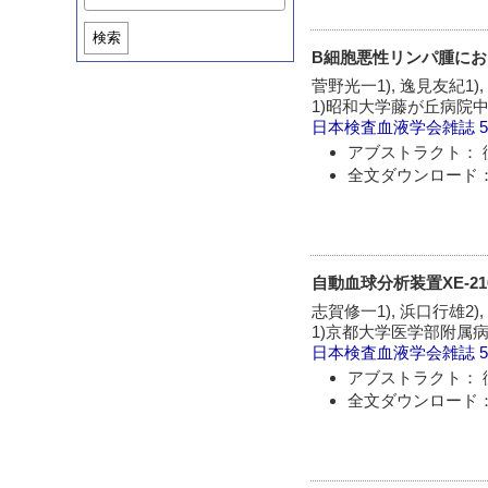
検索
B細胞悪性リンパ腫に
菅野光一1), 逸見友紀1),
1)昭和大学藤が丘病院中央
日本検査血液学会雑誌
5
アブストラクト： 
全文ダウンロード：
自動血球分析装置XE-
志賀修一1), 浜口行雄2),
1)京都大学医学部附属病院
日本検査血液学会雑誌
5
アブストラクト： 
全文ダウンロード：