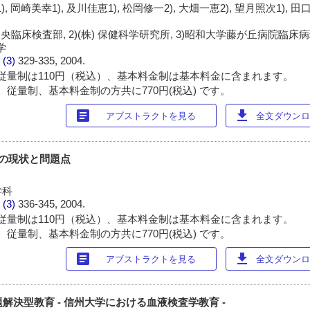
, 岡崎美幸1), 及川佳恵1), 松岡修一2), 大畑一恵2), 望月照次1), 田
臨床検査部, 2)(株) 保健科学研究所, 3)昭和大学藤が丘病院臨床病理
学
 (3)
329-335, 2004.
従量制は110円（税込）、基本料金制は基本料金に含まれます。
 従量制、基本料金制の方共に770円(税込) です。
article
download
アブストラクトを見る
全文ダウンロー
教育の現状と問題点
学科
 (3)
336-345, 2004.
従量制は110円（税込）、基本料金制は基本料金に含まれます。
 従量制、基本料金制の方共に770円(税込) です。
article
download
アブストラクトを見る
全文ダウンロー
題解決型教育 - 信州大学における血液検査学教育 -