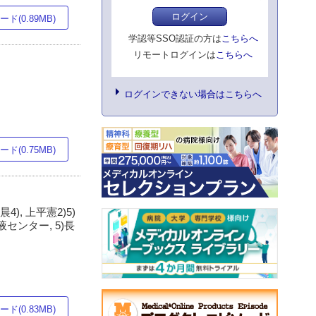
ログイン
ド(0.89MB)
学認等SSO認証の方は
こちらへ
リモートログインは
こちらへ
ログインできない場合はこちらへ
ド(0.75MB)
4), 上平憲2)5)
センター, 5)長
ド(0.83MB)