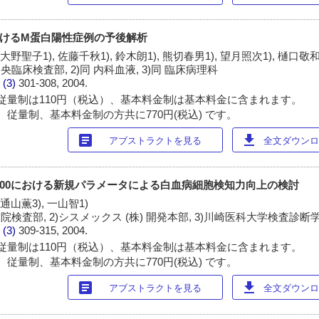
おけるM蛋白陽性症例の予後解析
 大野聖子1), 佐藤千秋1), 鈴木朗1), 熊切春男1), 望月照次1), 樋口敬和
臨床検査部, 2)同 内科血液, 3)同 臨床病理科
 (3)
301-308, 2004.
従量制は110円（税込）、基本料金制は基本料金に含まれます。
 従量制、基本料金制の方共に770円(税込) です。
article
download
アブストラクトを見る
全文ダウンロー
2100における新規パラメータによる白血病細胞検知力向上の検討
 通山薫3), 一山智1)
検査部, 2)シスメックス (株) 開発本部, 3)川崎医科大学検査診断
 (3)
309-315, 2004.
従量制は110円（税込）、基本料金制は基本料金に含まれます。
 従量制、基本料金制の方共に770円(税込) です。
article
download
アブストラクトを見る
全文ダウンロー