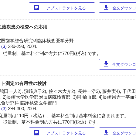
article
download
アブストラクトを見る
全文ダウンロー
血液疾患の検査への応用
院医歯学総合研究科臨床検査医学分野
 (3)
289-293, 2004.
 従量制、基本料金制の方共に770円(税込) です。
download
全文ダウンロー
ット測定の有用性の検討
 鶴田一人2), 濱崎典子2), 佐々木大介2), 長井一浩3), 藤井実4), 千代田晨
 2)長崎大学医学部附属病院検査部, 3)同 輸血部, 4)長崎県赤十字血液
合研究科 臨床検査医学部門
 (3)
294-300, 2004.
従量制は110円（税込）、基本料金制は基本料金に含まれます。
 従量制、基本料金制の方共に770円(税込) です。
article
download
アブストラクトを見る
全文ダウンロー