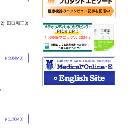
2), 田口和三3)
ド(0.84MB)
学
ド(1.36MB)