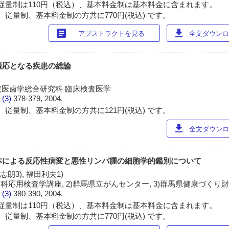
従量制は110円（税込）、基本料金制は基本料金に含まれます。
 従量制、基本料金制の方共に770円(税込) です。
article
download
アブストラクトを見る
全文ダウンロー
検適応となる疾患の総論
医歯学総合研究科 臨床検査医学
 (3)
378-379, 2004.
 従量制、基本料金制の方共に121円(税込) です。
download
全文ダウンロー
標本による反応性病変と悪性リンパ腫の細胞学的鑑別について
原志朗3), 福田利夫1)
科応用検査学講座, 2)群馬県立がんセンター, 3)群馬県健康づくり
 (3)
380-390, 2004.
従量制は110円（税込）、基本料金制は基本料金に含まれます。
 従量制、基本料金制の方共に770円(税込) です。