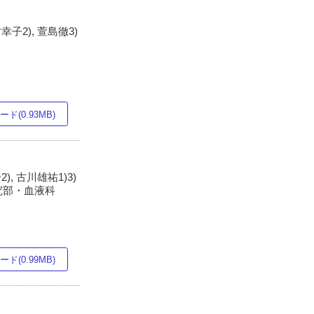
幸子2), 萱島徹3)
ド(0.93MB)
), 古川雄祐1)3)
研究部・血液科
ド(0.99MB)