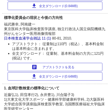
download
全文ダウンロード(0.84MB)
標準化委員会の現状と今後の方向性
福武勝幸, 阿南建一
東京医科大学臨床検査医学講座, 独立行政法人国立病院機構九
州がんセンター医用画像情報部
日本検査血液学会雑誌
11 (1)
80-81, 2010.
アブストラクト： 従量制は110円（税込）、基本料金制
は基本料金に含まれます。
全文ダウンロード： 従量制、基本料金制の方共に121円
(税込) です。
article
アブストラクトを見る
download
全文ダウンロード(0.64MB)
1. 血球計数検査の標準化について
近藤弘1), 田窪孝行2), 永井豊1), 川合陽子3)
1)大東文化大学スポーツ・健康科学部健康科学科, 2)大阪医科
大学総合医学講座臨床検査医学教室, 3)国際医療福祉大学臨床
医学研究センター