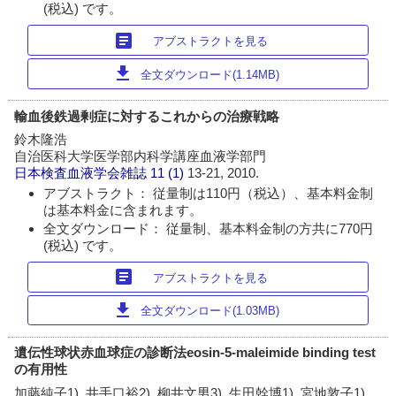
(税込) です。
article
アブストラクトを見る
download
全文ダウンロード(1.14MB)
輸血後鉄過剰症に対するこれからの治療戦略
鈴木隆浩
自治医科大学医学部内科学講座血液学部門
日本検査血液学会雑誌
11 (1)
13-21, 2010.
アブストラクト： 従量制は110円（税込）、基本料金制
は基本料金に含まれます。
全文ダウンロード： 従量制、基本料金制の方共に770円
(税込) です。
article
アブストラクトを見る
download
全文ダウンロード(1.03MB)
遺伝性球状赤血球症の診断法eosin-5-maleimide binding test
の有用性
加藤純子1), 井手口裕2), 柳井文男3), 生田幹博1), 宮地敦子1),