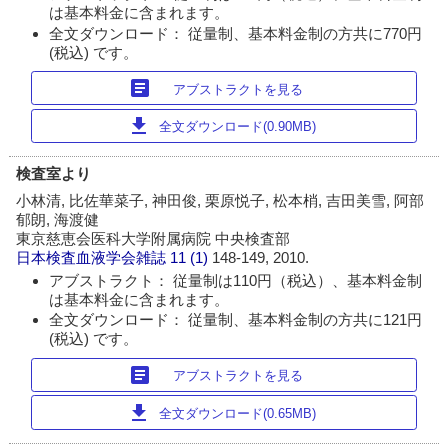
は基本料金に含まれます。
全文ダウンロード： 従量制、基本料金制の方共に770円
(税込) です。
article
アブストラクトを見る
download
全文ダウンロード(0.90MB)
検査室より
小林清, 比佐華菜子, 神田俊, 栗原悦子, 松本梢, 吉田美雪, 阿部
郁朗, 海渡健
東京慈恵会医科大学附属病院 中央検査部
日本検査血液学会雑誌
11 (1)
148-149, 2010.
アブストラクト： 従量制は110円（税込）、基本料金制
は基本料金に含まれます。
全文ダウンロード： 従量制、基本料金制の方共に121円
(税込) です。
article
アブストラクトを見る
download
全文ダウンロード(0.65MB)