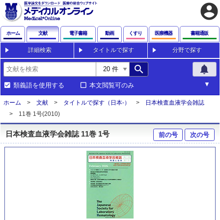
account_circle
ホーム
文献
電子書籍
動画
くすり
医療機器
書籍通販
詳細検索
タイトルで探す
分野で探す
search
notifications
類義語を使用する
本文閲覧可のみ
ホーム
文献
タイトルで探す（日本-）
日本検査血液学会雑誌
11巻 1号(2010)
日本検査血液学会雑誌 11巻 1号
前の号
次の号