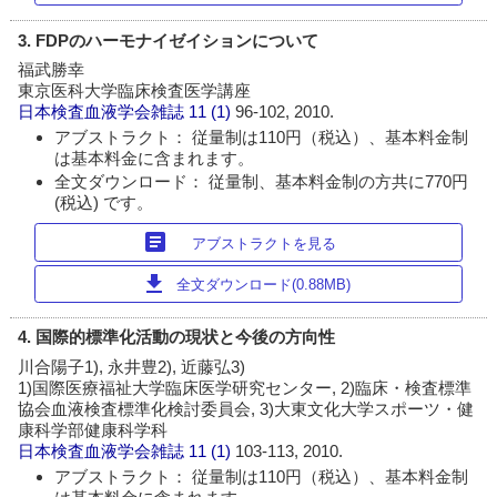
3. FDPのハーモナイゼイションについて
福武勝幸
東京医科大学臨床検査医学講座
日本検査血液学会雑誌
11 (1)
96-102, 2010.
アブストラクト： 従量制は110円（税込）、基本料金制
は基本料金に含まれます。
全文ダウンロード： 従量制、基本料金制の方共に770円
(税込) です。
article
アブストラクトを見る
download
全文ダウンロード(0.88MB)
4. 国際的標準化活動の現状と今後の方向性
川合陽子1), 永井豊2), 近藤弘3)
1)国際医療福祉大学臨床医学研究センター, 2)臨床・検査標準
協会血液検査標準化検討委員会, 3)大東文化大学スポーツ・健
康科学部健康科学科
日本検査血液学会雑誌
11 (1)
103-113, 2010.
アブストラクト： 従量制は110円（税込）、基本料金制