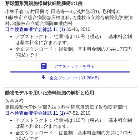
芽球型形質細胞様樹状細胞腫瘍の1例
小林千春1), 村田興2), 田邊寿一3), 浅井弘明1), 毛利博3)
1)藤枝市立総合病院臨床検査科, 2)藤枝市立総合病院化学療法
科, 3)藤枝市立総合病院血液内科
日本検査血液学会雑誌
11 (1)
39-46, 2010.
アブストラクト： 従量制は110円（税込）、基本料金制
は基本料金に含まれます。
全文ダウンロード： 従量制、基本料金制の方共に770円
(税込) です。
article
アブストラクトを見る
download
全文ダウンロード(1.26MB)
動物モデルを用いた癌幹細胞の解析と応用
佐谷秀行
慶應義塾大学医学部先端医科学研究所遺伝子制御研究部門
日本検査血液学会雑誌
11 (1)
47-52, 2010.
アブストラクト： 従量制は110円（税込）、基本料金制
は基本料金に含まれます。
全文ダウンロード： 従量制、基本料金制の方共に770円
(税込) です。