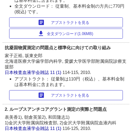
は基本料金に含まれます。
全文ダウンロード： 従量制、基本料金制の方共に770円
(税込) です。
article
アブストラクトを見る
download
全文ダウンロード(1.06MB)
抗凝固物質測定の問題点と標準化に向けての取り組み
家子正裕, 坂東史郎
北海道医療大学歯学部内科学, 愛媛大学医学部附属病院診療支
援部
日本検査血液学会雑誌
11 (1)
114-115, 2010.
アブストラクト： 従量制は110円（税込）、基本料金制
は基本料金に含まれます。
article
アブストラクトを見る
2. ループスアンチコアグラント測定の実際と問題点
表美香1), 朝倉英策2), 和田隆志1)
1)金沢大学附属病院検査部, 2)金沢大学附属病院血液内科
日本検査血液学会雑誌
11 (1)
116-125, 2010.