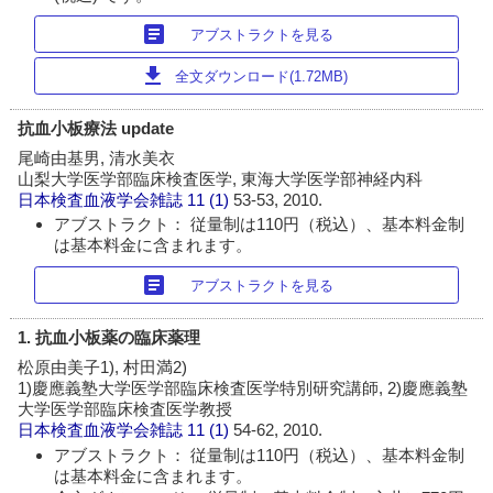
article
アブストラクトを見る
download
全文ダウンロード(1.72MB)
抗血小板療法 update
尾崎由基男, 清水美衣
山梨大学医学部臨床検査医学, 東海大学医学部神経内科
日本検査血液学会雑誌
11 (1)
53-53, 2010.
アブストラクト： 従量制は110円（税込）、基本料金制
は基本料金に含まれます。
article
アブストラクトを見る
1. 抗血小板薬の臨床薬理
松原由美子1), 村田満2)
1)慶應義塾大学医学部臨床検査医学特別研究講師, 2)慶應義塾
大学医学部臨床検査医学教授
日本検査血液学会雑誌
11 (1)
54-62, 2010.
アブストラクト： 従量制は110円（税込）、基本料金制
は基本料金に含まれます。