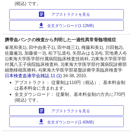
(税込) です。
article
アブストラクトを見る
download
全文ダウンロード(1.12MB)
臍帯血バンクの検査から判明した一過性異常骨髄増殖症
峯尾和美1), 田中由美子1), 田中雄三1), 権藤和美1), 川田勉2),
佐藤薫3), 加藤俊一3), 松下弘道4), 矢部みはる3)4), 宮地勇人4)
1)東海大学医学部付属病院臨床検査技術科, 2)東海大学医学部
付属八王子病院臨床検査科, 3)東海大学医学部付属病院診療部
細胞移植医療科, 4)東海大学医学部基盤診療学系臨床検査学
日本検査血液学会雑誌
11 (1)
34-38, 2010.
アブストラクト： 従量制は110円（税込）、基本料金制
は基本料金に含まれます。
全文ダウンロード： 従量制、基本料金制の方共に770円
(税込) です。
article
アブストラクトを見る
download
全文ダウンロード(1.40MB)