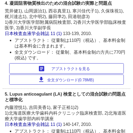
4. 凝固阻害物質検出のための混合試験の実際と問題点
荒井健1), 山岡源治1), 西谷真里1), 寒川佳代子1), 久保珠視1),
梶川達志1), 北中明2), 藤田準2), 田港朝彦3)
1)香川大学医学部附属病院検査部, 2)香川大学医学部臨床検査
医学, 3)香川大学副学長
日本検査血液学会雑誌
11 (1)
133-139, 2010.
アブストラクト： 従量制は110円（税込）、基本料金制
は基本料金に含まれます。
全文ダウンロード： 従量制、基本料金制の方共に770円
(税込) です。
article
アブストラクトを見る
download
全文ダウンロード(0.78MB)
5. Lupus anticoagulant (LA) 検査としての混合試験の問題点
と標準化
内藤澄悦1), 吉田美香1), 家子正裕1)2)
1)北海道医療大学歯科内科クリニック臨床検査部, 2)北海道医
療大学歯学部内科学講座
日本検査血液学会雑誌
11 (1)
140-147, 2010.
アブストラクト： 従量制は110円（税込）、基本料金制