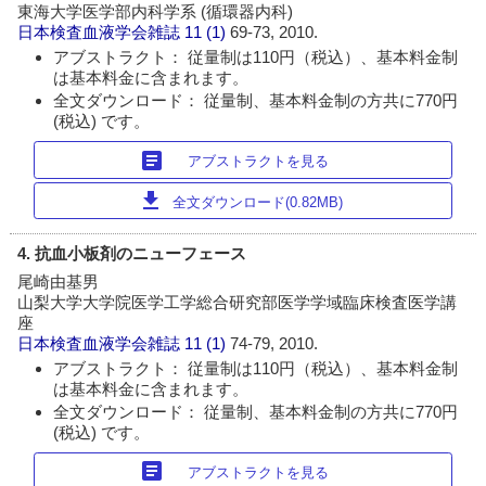
東海大学医学部内科学系 (循環器内科)
日本検査血液学会雑誌
11 (1)
69-73, 2010.
アブストラクト： 従量制は110円（税込）、基本料金制
は基本料金に含まれます。
全文ダウンロード： 従量制、基本料金制の方共に770円
(税込) です。
article
アブストラクトを見る
download
全文ダウンロード(0.82MB)
4. 抗血小板剤のニューフェース
尾崎由基男
山梨大学大学院医学工学総合研究部医学学域臨床検査医学講
座
日本検査血液学会雑誌
11 (1)
74-79, 2010.
アブストラクト： 従量制は110円（税込）、基本料金制
は基本料金に含まれます。
全文ダウンロード： 従量制、基本料金制の方共に770円
(税込) です。
article
アブストラクトを見る