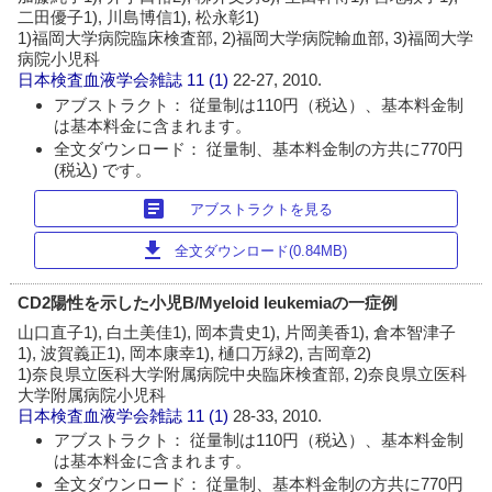
二田優子1), 川島博信1), 松永彰1)
1)福岡大学病院臨床検査部, 2)福岡大学病院輸血部, 3)福岡大学
病院小児科
日本検査血液学会雑誌
11 (1)
22-27, 2010.
アブストラクト： 従量制は110円（税込）、基本料金制
は基本料金に含まれます。
全文ダウンロード： 従量制、基本料金制の方共に770円
(税込) です。
article
アブストラクトを見る
download
全文ダウンロード(0.84MB)
CD2陽性を示した小児B/Myeloid leukemiaの一症例
山口直子1), 白土美佳1), 岡本貴史1), 片岡美香1), 倉本智津子
1), 波賀義正1), 岡本康幸1), 樋口万緑2), 吉岡章2)
1)奈良県立医科大学附属病院中央臨床検査部, 2)奈良県立医科
大学附属病院小児科
日本検査血液学会雑誌
11 (1)
28-33, 2010.
アブストラクト： 従量制は110円（税込）、基本料金制
は基本料金に含まれます。
全文ダウンロード： 従量制、基本料金制の方共に770円