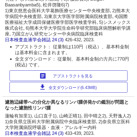
Baasanbyamba5), 松井啓隆6)7)
1)東京慈恵会医科大学葛飾医療センター中央検査部, 2)熊本大
学病院中央検査部, 3)東京大学医学部附属病院検査部, 4)国際
医療福祉大学成田保健医療学部医学検査学科, 5)シスメックス
株式会社, 6)熊本大学大学院生命科学研究部臨床病態解析学講
座, 7)国立がん研究センター中央病院臨床検査科
日本検査血液学会雑誌
24 (3)
426-432, 2023.
アブストラクト： 従量制は110円（税込）、基本料金制
は基本料金に含まれます。
全文ダウンロード： 従量制、基本料金制の方共に770円
(税込) です。
article
アブストラクトを見る
download
全文ダウンロード(6.43MB)
濾胞辺縁帯への分化か異なるリンパ腫併発かの鑑別が問題と
なった濾胞性リンパ腫
蓮輪有加里1), 山口直子1), 山崎正晴1), 田中晴之2), 天野逸人2)
1)奈良県立医科大学附属病院中央臨床検査部, 2)奈良県立医科
大学附属病院呼吸器・血液・アレルギー内科
日本検査血液学会雑誌
24 (3)
433-439, 2023.