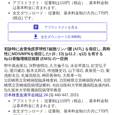
アブストラクト： 従量制は110円（税込）、基本料金制
は基本料金に含まれます。
全文ダウンロード： 従量制、基本料金制の方共に770円
(税込) です。
article
アブストラクトを見る
download
全文ダウンロード(5.99MB)
初診時に血管免疫芽球性T細胞リンパ腫 (AITL) を発症し, 異時
性にMDS/MPNを発症したt (8 ; 13) (p11.2 ; q12) を有する
8p11骨髄増殖症候群 (EMS) の一症例
野中真由美1), 河野徳明2), 久方倫子1), 水谷早貴1), 釘宮弘子
1), 瀧川健2), 栃木太郎2), 仲池隆史2), 山下清2), 眞柴晃一2), 菊
池郁夫2), 丸塚浩助3), 神田善伸4), 大島孝一5)
1)宮崎県立宮崎病院臨床検査科, 2)宮崎県立宮崎病院内科, 3)宮
崎県立宮崎病院病理診断科, 4)自治医科大学附属病院血液内科,
5)久留米大学附属病院病理学教室
日本検査血液学会雑誌
24 (3)
440-447, 2023.
アブストラクト： 従量制は110円（税込）、基本料金制
は基本料金に含まれます。
全文ダウンロード： 従量制、基本料金制の方共に770円