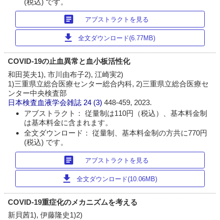
(税込) です。
article
アブストラクトを見る
download
全文ダウンロード(6.77MB)
COVID-19の止血異常と血小板活性化
和田英夫1), 市川由布子2), 江崎実2)
1)三重県立総合医療センター総合内科, 2)三重県立総合医療セ
ンター中央検査部
日本検査血液学会雑誌
24 (3)
448-459, 2023.
アブストラクト： 従量制は110円（税込）、基本料金制
は基本料金に含まれます。
全文ダウンロード： 従量制、基本料金制の方共に770円
(税込) です。
article
アブストラクトを見る
download
全文ダウンロード(10.06MB)
COVID-19重症化のメカニズムを考える
新貝茜1), 伊藤隆史1)2)