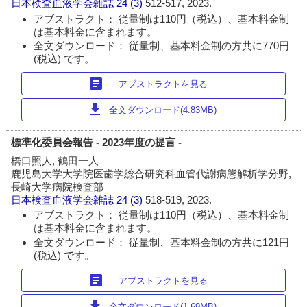
日本検査血液学会雑誌
24 (3)
512-517, 2023.
アブストラクト： 従量制は110円（税込）、基本料金制
は基本料金に含まれます。
全文ダウンロード： 従量制、基本料金制の方共に770円
(税込) です。
article
アブストラクトを見る
download
全文ダウンロード(4.83MB)
標準化委員会報告 - 2023年度の提言 -
橋口照人, 鶴田一人
鹿児島大学大学院医歯学総合研究科血管代謝病態解析学分野,
長崎大学病院検査部
日本検査血液学会雑誌
24 (3)
518-519, 2023.
アブストラクト： 従量制は110円（税込）、基本料金制
は基本料金に含まれます。
全文ダウンロード： 従量制、基本料金制の方共に121円
(税込) です。
article
アブストラクトを見る
download
全文ダウンロード(1.69MB)