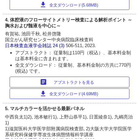
download
全文ダウンロード(5.68MB)
4. 体腔液のフローサイトメトリー検査による解析ポイント ～
胸水および髄液を中心に～
有賀祐, 池田千秋, 松井啓隆
国立がん研究センター中央病院臨床検査科
日本検査血液学会雑誌
24 (3)
506-511, 2023.
アブストラクト： 従量制は110円（税込）、基本料金制
は基本料金に含まれます。
全文ダウンロード： 従量制、基本料金制の方共に770円
(税込) です。
article
アブストラクトを見る
download
全文ダウンロード(4.69MB)
5. マルチカラーを活かせる最新パネル
中西良太1)2), 池本敏行1), 上野山恭平1), 日置綾奈1), 九嶋亮治
1)
1)滋賀医科大学医学部附属病院検査部, 2)大阪大学大学院医学
系研究科保健学専攻生体病態情報科学講座