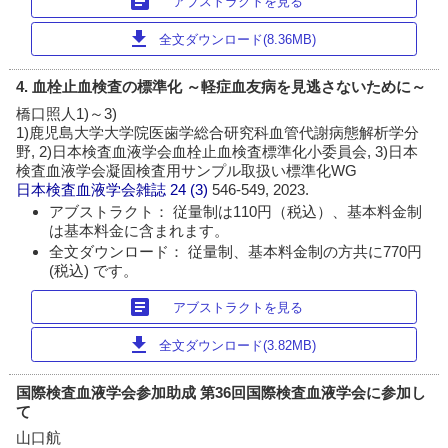
article
アブストラクトを見る
download
全文ダウンロード(8.36MB)
4. 血栓止血検査の標準化 ～軽症血友病を見逃さないために～
橋口照人1)～3)
1)鹿児島大学大学院医歯学総合研究科血管代謝病態解析学分
野, 2)日本検査血液学会血栓止血検査標準化小委員会, 3)日本
検査血液学会凝固検査用サンプル取扱い標準化WG
日本検査血液学会雑誌
24 (3)
546-549, 2023.
アブストラクト： 従量制は110円（税込）、基本料金制
は基本料金に含まれます。
全文ダウンロード： 従量制、基本料金制の方共に770円
(税込) です。
article
アブストラクトを見る
download
全文ダウンロード(3.82MB)
国際検査血液学会参加助成 第36回国際検査血液学会に参加し
て
山口航