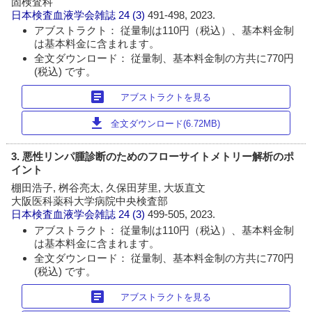
固検査科
日本検査血液学会雑誌
24 (3)
491-498, 2023.
アブストラクト： 従量制は110円（税込）、基本料金制
は基本料金に含まれます。
全文ダウンロード： 従量制、基本料金制の方共に770円
(税込) です。
article
アブストラクトを見る
download
全文ダウンロード(6.72MB)
3. 悪性リンパ腫診断のためのフローサイトメトリー解析のポ
イント
棚田浩子, 桝谷亮太, 久保田芽里, 大坂直文
大阪医科薬科大学病院中央検査部
日本検査血液学会雑誌
24 (3)
499-505, 2023.
アブストラクト： 従量制は110円（税込）、基本料金制
は基本料金に含まれます。
全文ダウンロード： 従量制、基本料金制の方共に770円
(税込) です。
article
アブストラクトを見る