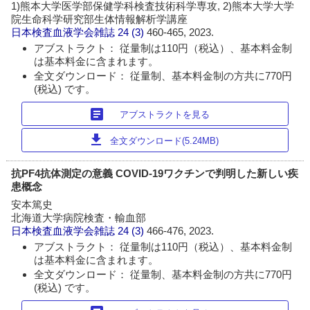
1)熊本大学医学部保健学科検査技術科学専攻, 2)熊本大学大学
院生命科学研究部生体情報解析学講座
日本検査血液学会雑誌
24 (3)
460-465, 2023.
アブストラクト： 従量制は110円（税込）、基本料金制
は基本料金に含まれます。
全文ダウンロード： 従量制、基本料金制の方共に770円
(税込) です。
article
アブストラクトを見る
download
全文ダウンロード(5.24MB)
抗PF4抗体測定の意義 COVID-19ワクチンで判明した新しい疾
患概念
安本篤史
北海道大学病院検査・輸血部
日本検査血液学会雑誌
24 (3)
466-476, 2023.
アブストラクト： 従量制は110円（税込）、基本料金制
は基本料金に含まれます。
全文ダウンロード： 従量制、基本料金制の方共に770円
(税込) です。