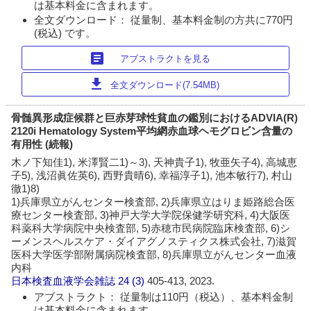
は基本料金に含まれます。
全文ダウンロード： 従量制、基本料金制の方共に770円
(税込) です。
article
アブストラクトを見る
download
全文ダウンロード(7.54MB)
骨髄異形成症候群と巨赤芽球性貧血の鑑別におけるADVIA(R)
2120i Hematology System平均網赤血球ヘモグロビン含量の
有用性 (続報)
木ノ下知佳1), 米澤賢二1)～3), 天神貴子1), 牧亜矢子4), 高城恵
子5), 浅沼眞佐英6), 西野貴晴6), 幸福淳子1), 池本敏行7), 村山
徹1)8)
1)兵庫県立がんセンター検査部, 2)兵庫県立はりま姫路総合医
療センター検査部, 3)神戸大学大学院保健学研究科, 4)大阪医
科薬科大学病院中央検査部, 5)赤穂市民病院臨床検査部, 6)シ
ーメンスヘルスケア・ダイアグノスティクス株式会社, 7)滋賀
医科大学医学部附属病院検査部, 8)兵庫県立がんセンター血液
内科
日本検査血液学会雑誌
24 (3)
405-413, 2023.
アブストラクト： 従量制は110円（税込）、基本料金制
は基本料金に含まれます。