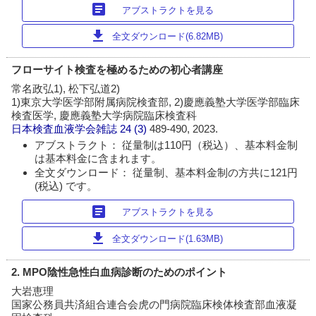
article
アブストラクトを見る
download
全文ダウンロード(6.82MB)
フローサイト検査を極めるための初心者講座
常名政弘1), 松下弘道2)
1)東京大学医学部附属病院検査部, 2)慶應義塾大学医学部臨床
検査医学, 慶應義塾大学病院臨床検査科
日本検査血液学会雑誌
24 (3)
489-490, 2023.
アブストラクト： 従量制は110円（税込）、基本料金制
は基本料金に含まれます。
全文ダウンロード： 従量制、基本料金制の方共に121円
(税込) です。
article
アブストラクトを見る
download
全文ダウンロード(1.63MB)
2. MPO陰性急性白血病診断のためのポイント
大岩恵理
国家公務員共済組合連合会虎の門病院臨床検体検査部血液凝