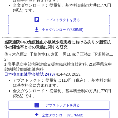
全文ダウンロード： 従量制、基本料金制の方共に770円
(税込) です。
article
アブストラクトを見る
download
全文ダウンロード(7.09MB)
当院通院中の免疫性血小板減少症患者における抗リン脂質抗
体の陽性率とその意義に関する研究
佐々木久臣1), 千葉美怜1), 倉田一男1), 家子正裕2), 下瀬川健二
2)
1)岩手県立中部病院診療支援室臨床検査技術科, 2)岩手県立中
部病院診療部血液内科
日本検査血液学会雑誌
24 (3)
414-420, 2023.
アブストラクト： 従量制は110円（税込）、基本料金制
は基本料金に含まれます。
全文ダウンロード： 従量制、基本料金制の方共に770円
(税込) です。
article
アブストラクトを見る
download
全文ダウンロード(5.76MB)