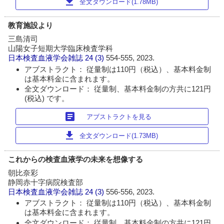
download
全文ダウンロード(1.78MB)
教育施設より
三島清司
山陽女子短期大学臨床検査学科
日本検査血液学会雑誌
24 (3)
554-555, 2023.
アブストラクト： 従量制は110円（税込）、基本料金制
は基本料金に含まれます。
全文ダウンロード： 従量制、基本料金制の方共に121円
(税込) です。
article
アブストラクトを見る
download
全文ダウンロード(1.73MB)
これからの検査血液学の未来を想像する
朝比奈彩
静岡赤十字病院検査部
日本検査血液学会雑誌
24 (3)
556-556, 2023.
アブストラクト： 従量制は110円（税込）、基本料金制
は基本料金に含まれます。
全文ダウンロード： 従量制、基本料金制の方共に121円