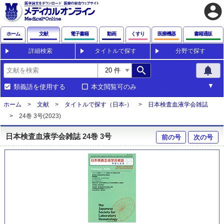
account_circle
ホーム
文献
電子書籍
動画
くすり
医療機器
書籍通販
詳細検索
タイトルで探す
分野で探す
search
notifications
類義語を使用する
本文閲覧可のみ
ホーム
文献
タイトルで探す（日本-）
日本検査血液学会雑誌
24巻 3号(2023)
日本検査血液学会雑誌 24巻 3号
前の号
次の号