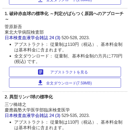
1. 破砕赤血球の標準化 ～判定がばらつく原因へのアプローチ
～
菅原新吾
東北大学病院検査部
日本検査血液学会雑誌
24 (3)
520-528, 2023.
アブストラクト： 従量制は110円（税込）、基本料金制
は基本料金に含まれます。
全文ダウンロード： 従量制、基本料金制の方共に770円
(税込) です。
article
アブストラクトを見る
download
全文ダウンロード(7.59MB)
2. 異型リンパ球の標準化
三ツ橋雄之
慶應義塾大学医学部臨床検査医学
日本検査血液学会雑誌
24 (3)
529-535, 2023.
アブストラクト： 従量制は110円（税込）、基本料金制
は基本料金に含まれます。