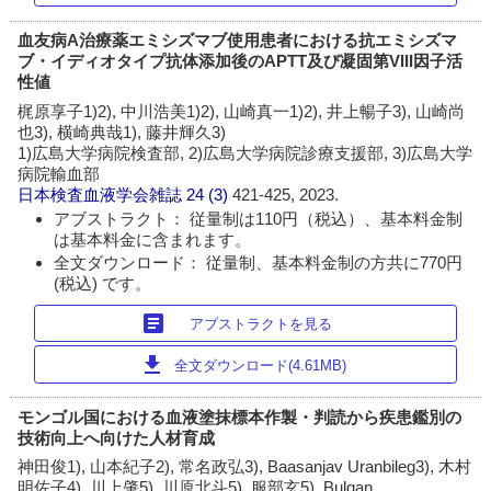
血友病A治療薬エミシズマブ使用患者における抗エミシズマ
ブ・イディオタイプ抗体添加後のAPTT及び凝固第VIII因子活
性値
梶原享子1)2), 中川浩美1)2), 山崎真一1)2), 井上暢子3), 山崎尚
也3), 横崎典哉1), 藤井輝久3)
1)広島大学病院検査部, 2)広島大学病院診療支援部, 3)広島大学
病院輸血部
日本検査血液学会雑誌
24 (3)
421-425, 2023.
アブストラクト： 従量制は110円（税込）、基本料金制
は基本料金に含まれます。
全文ダウンロード： 従量制、基本料金制の方共に770円
(税込) です。
article
アブストラクトを見る
download
全文ダウンロード(4.61MB)
モンゴル国における血液塗抹標本作製・判読から疾患鑑別の
技術向上へ向けた人材育成
神田俊1), 山本紀子2), 常名政弘3), Baasanjav Uranbileg3), 木村
明佐子4), 川上肇5), 川原北斗5), 服部玄5), Bulgan