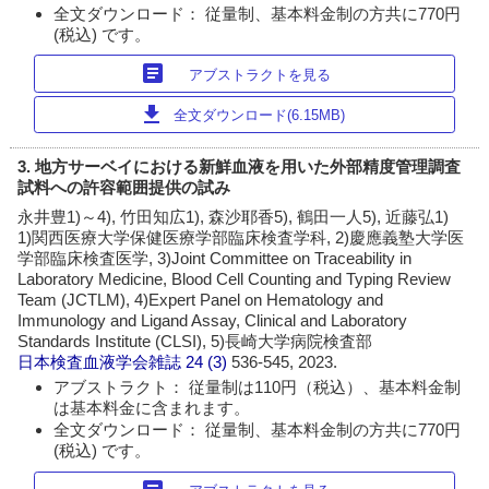
全文ダウンロード： 従量制、基本料金制の方共に770円
(税込) です。
article
アブストラクトを見る
download
全文ダウンロード(6.15MB)
3. 地方サーベイにおける新鮮血液を用いた外部精度管理調査
試料への許容範囲提供の試み
永井豊1)～4), 竹田知広1), 森沙耶香5), 鶴田一人5), 近藤弘1)
1)関西医療大学保健医療学部臨床検査学科, 2)慶應義塾大学医
学部臨床検査医学, 3)Joint Committee on Traceability in
Laboratory Medicine, Blood Cell Counting and Typing Review
Team (JCTLM), 4)Expert Panel on Hematology and
Immunology and Ligand Assay, Clinical and Laboratory
Standards Institute (CLSI), 5)長崎大学病院検査部
日本検査血液学会雑誌
24 (3)
536-545, 2023.
アブストラクト： 従量制は110円（税込）、基本料金制
は基本料金に含まれます。
全文ダウンロード： 従量制、基本料金制の方共に770円
(税込) です。