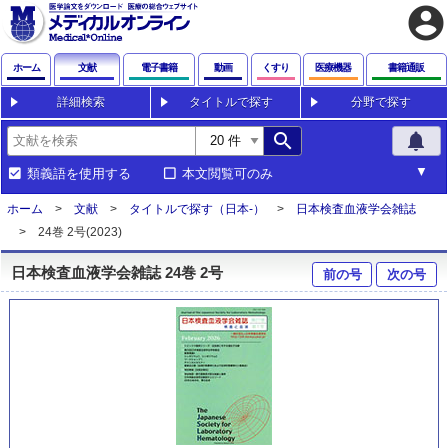
account_circle
ホーム
文献
電子書籍
動画
くすり
医療機器
書籍通販
詳細検索
タイトルで探す
分野で探す
search
notifications
類義語を使用する
本文閲覧可のみ
ホーム
文献
タイトルで探す（日本-）
日本検査血液学会雑誌
24巻 2号(2023)
日本検査血液学会雑誌 24巻 2号
前の号
次の号