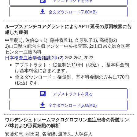
article
アブストラクトを見る
download
全文ダウンロード(7.80MB)
ループスアンチコアグラントによりAPTT延長の原因検索に苦
慮した症例
中里萌1), 佐伯奈々1), 藤井将希1), 久原弘子1), 高橋徹2)
1)山口県立総合医療センター中央検査部, 2)山口県立総合医療
センター血液内科
日本検査血液学会雑誌
24 (2)
262-267, 2023.
アブストラクト： 従量制は110円（税込）、基本料金制
は基本料金に含まれます。
全文ダウンロード： 従量制、基本料金制の方共に770円
(税込) です。
article
アブストラクトを見る
download
全文ダウンロード(5.09MB)
ワルデンシュトレームマクログロブリン血症患者の骨髄リン
パ球および形質細胞の解析
安藤知恵, 村田翼, 名塚隆, 渡智久, 大塚喜人