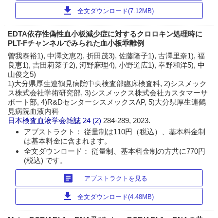
download
全文ダウンロード(7.12MB)
EDTA依存性偽性血小板減少症に対するクロロキン処理時に
PLT-Fチャンネルでみられた血小板乖離例
曽我泰裕1), 中澤文恵2), 折田茂3), 佐藤隆子1), 古澤里奈1), 福
良恵1), 吉田莉菜子2), 河野麻理4), 小野道広1), 幸野和洋5), 中
山俊之5)
1)大分県厚生連鶴見病院中央検査部臨床検査科, 2)シスメック
ス株式会社学術研究部, 3)シスメックス株式会社カスタマーサ
ポート部, 4)R&DセンターシスメックスAP, 5)大分県厚生連鶴
見病院血液内科
日本検査血液学会雑誌
24 (2)
284-289, 2023.
アブストラクト： 従量制は110円（税込）、基本料金制
は基本料金に含まれます。
全文ダウンロード： 従量制、基本料金制の方共に770円
(税込) です。
article
アブストラクトを見る
download
全文ダウンロード(4.48MB)