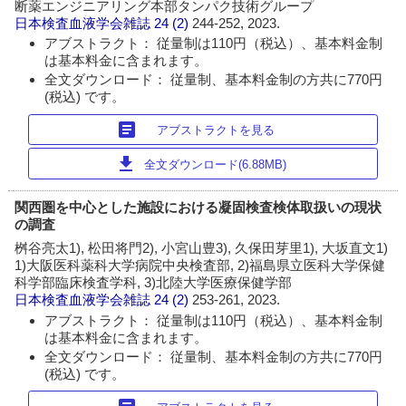
断薬エンジニアリング本部タンパク技術グループ
日本検査血液学会雑誌
24 (2)
244-252, 2023.
アブストラクト： 従量制は110円（税込）、基本料金制
は基本料金に含まれます。
全文ダウンロード： 従量制、基本料金制の方共に770円
(税込) です。
article
アブストラクトを見る
download
全文ダウンロード(6.88MB)
関西圏を中心とした施設における凝固検査検体取扱いの現状
の調査
桝谷亮太1), 松田将門2), 小宮山豊3), 久保田芽里1), 大坂直文1)
1)大阪医科薬科大学病院中央検査部, 2)福島県立医科大学保健
科学部臨床検査学科, 3)北陸大学医療保健学部
日本検査血液学会雑誌
24 (2)
253-261, 2023.
アブストラクト： 従量制は110円（税込）、基本料金制
は基本料金に含まれます。
全文ダウンロード： 従量制、基本料金制の方共に770円
(税込) です。