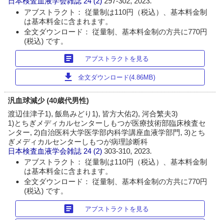
日本検査血液学会雑誌
24 (2)
297-302, 2023.
アブストラクト： 従量制は110円（税込）、基本料金制
は基本料金に含まれます。
全文ダウンロード： 従量制、基本料金制の方共に770円
(税込) です。
article
アブストラクトを見る
download
全文ダウンロード(4.86MB)
汎血球減少 (40歳代男性)
渡辺佳津子1), 飯島みどり1), 皆方大佑2), 河合繁夫3)
1)とちぎメディカルセンターしもつが医療技術部臨床検査セ
ンター, 2)自治医科大学医学部内科学講座血液学部門, 3)とち
ぎメディカルセンターしもつが病理診断科
日本検査血液学会雑誌
24 (2)
303-310, 2023.
アブストラクト： 従量制は110円（税込）、基本料金制
は基本料金に含まれます。
全文ダウンロード： 従量制、基本料金制の方共に770円
(税込) です。
article
アブストラクトを見る