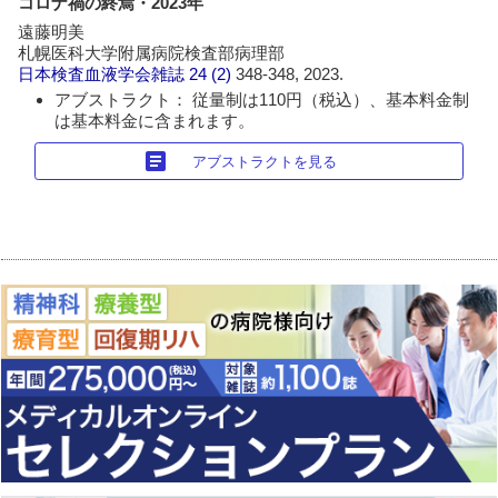
コロナ禍の終焉・2023年
遠藤明美
札幌医科大学附属病院検査部病理部
日本検査血液学会雑誌
24 (2)
348-348, 2023.
アブストラクト： 従量制は110円（税込）、基本料金制
は基本料金に含まれます。
article
アブストラクトを見る