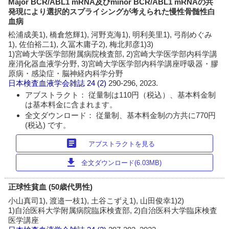
Major BCR/ABL1 mRNA及びminor BCR/ABL1 mRNAの共
発現により選択的スプライシングが考えられた慢性骨髄性白
血病
松浦成美1), 橋倉悠輝1), 河野克海1), 明利美里1), 弓削めぐみ
1), 佐伯裕二1), 久冨木庸子2), 梅北邦彦1)3)
1)宮崎大学医学部附属病院検査部, 2)宮崎大学医学部内科学講
座消化器血液学分野, 3)宮崎大学医学部内科学講座呼吸器・膠
原病・感染症・脳神経内科学分野
日本検査血液学会雑誌
24 (2)
290-296, 2023.
アブストラクト： 従量制は110円（税込）、基本料金制
は基本料金に含まれます。
全文ダウンロード： 従量制、基本料金制の方共に770円
(税込) です。
article
アブストラクトを見る
download
全文ダウンロード(6.03MB)
正球性貧血 (50歳代男性)
小山真司1), 渡邉一枝1), 土谷こずえ1), 山田俊幸1)2)
1)自治医科大学附属病院臨床検査部, 2)自治医科大学臨床検査
医学講座