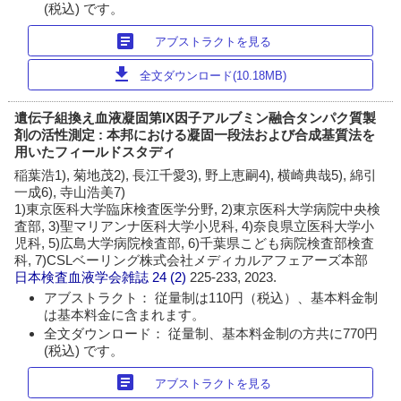
(税込) です。
article
アブストラクトを見る
download
全文ダウンロード(10.18MB)
遺伝子組換え血液凝固第IX因子アルブミン融合タンパク質製
剤の活性測定 : 本邦における凝固一段法および合成基質法を
用いたフィールドスタディ
稲葉浩1), 菊地茂2), 長江千愛3), 野上恵嗣4), 横崎典哉5), 綿引
一成6), 寺山浩美7)
1)東京医科大学臨床検査医学分野, 2)東京医科大学病院中央検
査部, 3)聖マリアンナ医科大学小児科, 4)奈良県立医科大学小
児科, 5)広島大学病院検査部, 6)千葉県こども病院検査部検査
科, 7)CSLベーリング株式会社メディカルアフェアーズ本部
日本検査血液学会雑誌
24 (2)
225-233, 2023.
アブストラクト： 従量制は110円（税込）、基本料金制
は基本料金に含まれます。
全文ダウンロード： 従量制、基本料金制の方共に770円
(税込) です。
article
アブストラクトを見る