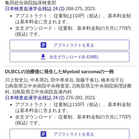
亀田総合病院臨床検査部
日本検査血液学会雑誌
24 (2)
268-275, 2023.
アブストラクト： 従量制は110円（税込）、基本料金制
は基本料金に含まれます。
全文ダウンロード： 従量制、基本料金制の方共に770円
(税込) です。
article
アブストラクトを見る
download
全文ダウンロード(6.41MB)
DLBCLの治療後に発生したMyeloid sarcomaの一例
川上智史1), 中本周2), 田中孝幸3), 加藤千春1), 橋本佳子1)
1)鳥取県立中央病院中央検査室, 2)鳥取県立中央病院病理診断
科, 3)鳥取県立中央病院血液内科
日本検査血液学会雑誌
24 (2)
276-283, 2023.
アブストラクト： 従量制は110円（税込）、基本料金制
は基本料金に含まれます。
全文ダウンロード： 従量制、基本料金制の方共に770円
(税込) です。
article
アブストラクトを見る