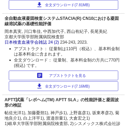
download
全文ダウンロード(7.81MB)
全自動血液凝固検査システムSTACIA(R) CN10における凝固
線溶試薬の基礎性能評価
岡本真実, 川口隼佳, 中西加代子, 西山有紀子, 長尾美紀
京都大学医学部附属病院検査部
日本検査血液学会雑誌
24 (2)
234-243, 2023.
アブストラクト： 従量制は110円（税込）、基本料金制
は基本料金に含まれます。
全文ダウンロード： 従量制、基本料金制の方共に770円
(税込) です。
article
アブストラクトを見る
download
全文ダウンロード(7.16MB)
APTT試薬「レボヘム(TM) APTT SLA」の性能評価と凝固波
形の検証
帖佐光洋1), 加藤憂朔1), 神戸歩1), 上野嘉彦1), 坂東孝彦2), 菊
地良介1), 白上洋平1), 渡邉崇量1), 大倉宏之1)
1)岐阜大学医学部附属病院検査部, 2)シスメックス株式会社診