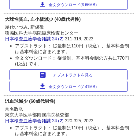
download
全文ダウンロード(6.66MB)
大球性貧血, 血小板減少 (40歳代男性)
屋代いづみ, 新保敬
獨協医科大学病院臨床検査センター
日本検査血液学会雑誌
24 (2)
311-319, 2023.
アブストラクト： 従量制は110円（税込）、基本料金制
は基本料金に含まれます。
全文ダウンロード： 従量制、基本料金制の方共に770円
(税込) です。
article
アブストラクトを見る
download
全文ダウンロード(7.41MB)
汎血球減少 (60歳代男性)
常名政弘
東京大学医学部附属病院検査部
日本検査血液学会雑誌
24 (2)
320-325, 2023.
アブストラクト： 従量制は110円（税込）、基本料金制
は基本料金に含まれます。