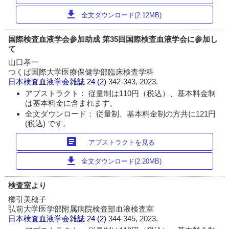
download
全文ダウンロード(2.12MB)
国際検査血液学会参加助成 第35回国際検査血液学会に参加し
て
山口孝一
つくば国際大学医療保健学部臨床検査学科
日本検査血液学会雑誌
24 (2)
342-343, 2023.
アブストラクト： 従量制は110円（税込）、基本料金制
は基本料金に含まれます。
全文ダウンロード： 従量制、基本料金制の方共に121円
(税込) です。
article
アブストラクトを見る
download
全文ダウンロード(2.20MB)
検査室より
櫛引美穂子
弘前大学医学部附属病院検査部血液検査室
日本検査血液学会雑誌
24 (2)
344-345, 2023.