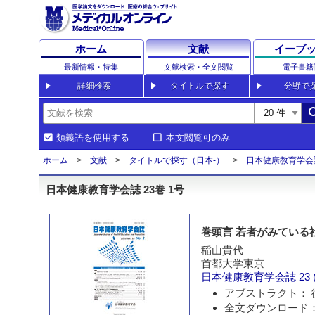
ホーム
文献
イーブ
最新情報・特集
文献検索・全文閲覧
電子書籍
詳細検索
タイトルで探す
分野で
sea
類義語を使用する
本文閲覧可のみ
ホーム
文献
タイトルで探す（日本-）
日本健康教育学会
日本健康教育学会誌 23巻 1号
巻頭言 若者がみている
稲山貴代
首都大学東京
日本健康教育学会誌
23 
アブストラクト： 
全文ダウンロード：