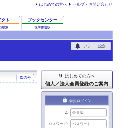
はじめての方へ
ヘルプ・お問い合わせ
ダクト
ブックセンター
器検索
医学書通販
notifications
アラート設定
はじめての方へ
次の号
個人／法人会員登録のご案内
lock
会員ログイン
ID
パスワード