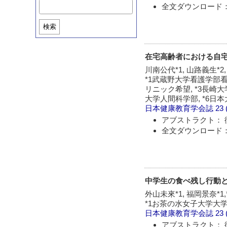
全文ダウンロード：
検索
在宅高齢者における自宅内
川南公代*1, 山路義生*2,
*1武蔵野大学看護学部看
リニック希望, *3長崎
大学人間科学部, *6日
日本健康教育学会誌
23 
アブストラクト： 
全文ダウンロード：
中学生の食べ残し行動
外山未來*1, 福岡景奈*1,
*1お茶の水女子大学大
日本健康教育学会誌
23 
アブストラクト： 