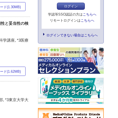
ログイン
ド(1.30MB)
学認等SSO認証の方は
こちらへ
リモートログインは
こちらへ
標」の信頼性と妥当性の検
ログインできない場合はこちらへ
学講座, *3医療
ド(1.62MB)
, *3東京大学大