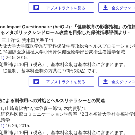
article
download
アブストラクトを見る
全文ダウンロー
tion Impact Questionnaire (heiQ-J) :「健康教育の影響指
おけるメタボリックシンドローム改善を目指した保健指導評価より -
2, 三上洋*3, 荒木田美香子*4
*2大阪大学大学院医学系研究科保健学専攻総合ヘルスプロモーション科
, *4国際医療福祉大学小田原保健医療学部公衆衛生看護学領域
(1)
2-15, 2015.
従量制は110円（税込）、基本料金制は基本料金に含まれます。
 従量制、基本料金制の方共に770円(税込) です。
article
download
アブストラクトを見る
全文ダウンロー
療による副作用への対処とヘルスリテラシーとの関連
1, 山崎喜比古*2, 津谷喜一郎*3, 木内貴弘*1
研究科医療コミュニケーション学教室, *2日本福祉大学社会福祉学部
政策学
(1)
16-26, 2015.
従量制は110円（税込）、基本料金制は基本料金に含まれます。