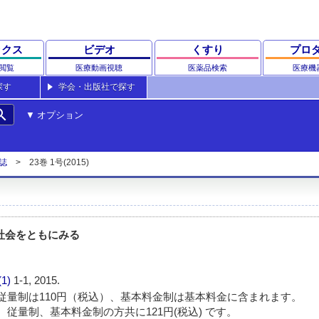
ックス
ビデオ
くすり
プロ
閲覧
医療動画視聴
医薬品検索
医療機
探す
学会・出版社で探す
rch
オプション
誌
23巻 1号(2015)
社会をともにみる
(1)
1-1, 2015.
従量制は110円（税込）、基本料金制は基本料金に含まれます。
 従量制、基本料金制の方共に121円(税込) です。