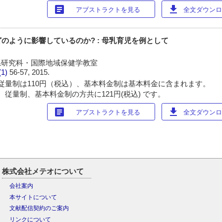
article
download
アブストラクトを見る
全文ダウンロー
のように影響しているのか? : 母乳育児を例として
系研究科・国際地域保健学教室
(1)
56-57, 2015.
従量制は110円（税込）、基本料金制は基本料金に含まれます。
 従量制、基本料金制の方共に121円(税込) です。
article
download
アブストラクトを見る
全文ダウンロー
株式会社メテオについて
会社案内
本サイトについて
文献配信契約のご案内
リンクについて