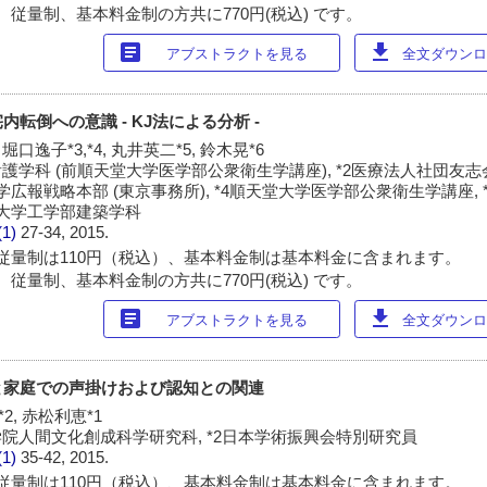
 従量制、基本料金制の方共に770円(税込) です。
article
download
アブストラクトを見る
全文ダウンロー
転倒への意識 - KJ法による分析 -
 堀口逸子*3,*4, 丸井英二*5, 鈴木晃*6
護学科 (前順天堂大学医学部公衆衛生学講座), *2医療法人社団友
大学広報戦略本部 (東京事務所), *4順天堂大学医学部公衆衛生学講座,
本大学工学部建築学科
(1)
27-34, 2015.
従量制は110円（税込）、基本料金制は基本料金に含まれます。
 従量制、基本料金制の方共に770円(税込) です。
article
download
アブストラクトを見る
全文ダウンロー
と家庭での声掛けおよび認知との関連
*2, 赤松利恵*1
学院人間文化創成科学研究科, *2日本学術振興会特別研究員
(1)
35-42, 2015.
従量制は110円（税込）、基本料金制は基本料金に含まれます。