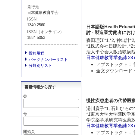
発行元
日本健康教育学会
ISSN
1340-2560
日本語版Health Educa
ISSN（オンライン）
討 - 製造業労働者に
1884-5053
森田理江*1,*2, 神出計*
*1株式会社日建設計, 
法人平心会大阪治験病院
投稿規程
日本健康教育学会誌
23 
バックナンバーリスト
アブストラクト： 
分野別リスト
全文ダウンロード：
書籍情報から探す
巻
慢性疾患患者の代替医
湯川慶子*1, 石川ひろの*
*1東京大学大学院医学系
号
学院薬学系研究科医薬
日本健康教育学会誌
23 
開始頁
アブストラクト： 