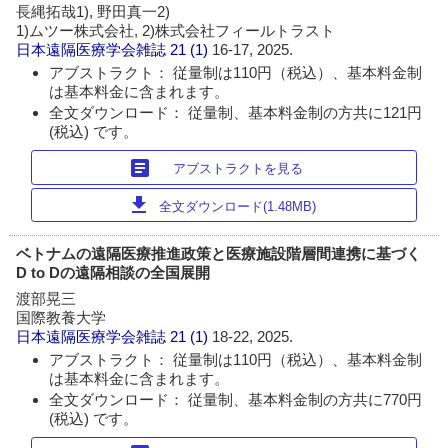
長縄拓哉1), 野田真一2)
1)ムツー株式会社, 2)株式会社フィールトラスト
日本遠隔医療学会雑誌
21 (1)
16-17, 2025.
アブストラクト： 従量制は110円（税込）、基本料金制
は基本料金に含まれます。
全文ダウンロード： 従量制、基本料金制の方共に121円
(税込) です。
article
アブストラクトを見る
download
全文ダウンロード(1.48MB)
ベトナムの遠隔医療推進政策と医療施設階層間連携に基づく
D to Dの遠隔相談の全国展開
渡部晃三
国際教養大学
日本遠隔医療学会雑誌
21 (1)
18-22, 2025.
アブストラクト： 従量制は110円（税込）、基本料金制
は基本料金に含まれます。
全文ダウンロード： 従量制、基本料金制の方共に770円
(税込) です。