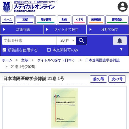
account_circle
ホーム
文献
電子書籍
動画
くすり
医療機器
書籍通販
詳細検索
タイトルで探す
分野で探す
search
notifications
類義語を使用する
本文閲覧可のみ
ホーム
文献
タイトルで探す（日本-）
日本遠隔医療学会雑誌
21巻 1号(2025)
日本遠隔医療学会雑誌 21巻 1号
前の号
次の号