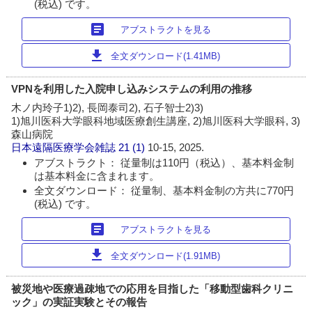
(税込) です。
article
アブストラクトを見る
download
全文ダウンロード(1.41MB)
VPNを利用した入院申し込みシステムの利用の推移
木ノ内玲子1)2), 長岡泰司2), 石子智士2)3)
1)旭川医科大学眼科地域医療創生講座, 2)旭川医科大学眼科, 3)
森山病院
日本遠隔医療学会雑誌
21 (1)
10-15, 2025.
アブストラクト： 従量制は110円（税込）、基本料金制
は基本料金に含まれます。
全文ダウンロード： 従量制、基本料金制の方共に770円
(税込) です。
article
アブストラクトを見る
download
全文ダウンロード(1.91MB)
被災地や医療過疎地での応用を目指した「移動型歯科クリニ
ック」の実証実験とその報告