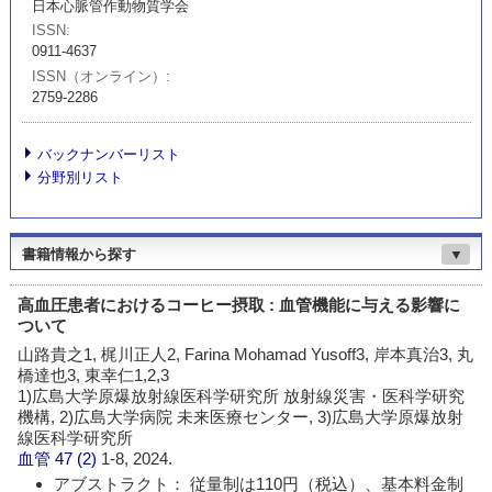
日本心脈管作動物質学会
ISSN
0911-4637
ISSN（オンライン）
2759-2286
バックナンバーリスト
分野別リスト
書籍情報から探す
▼
高血圧患者におけるコーヒー摂取 : 血管機能に与える影響に
ついて
山路貴之1, 梶川正人2, Farina Mohamad Yusoff3, 岸本真治3, 丸
橋達也3, 東幸仁1,2,3
1)広島大学原爆放射線医科学研究所 放射線災害・医科学研究
機構, 2)広島大学病院 未来医療センター, 3)広島大学原爆放射
線医科学研究所
血管
47 (2)
1-8, 2024.
アブストラクト： 従量制は110円（税込）、基本料金制