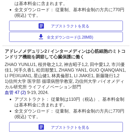
は基本料金に含まれます。
全文ダウンロード： 従量制、基本料金制の方共に770円
(税込) です。
article
アブストラクトを見る
download
全文ダウンロード(1.28MB)
アドレノメデュリン2 / インターメディンは心筋細胞のミトコ
ンドリア機能を調節して心臓保護に働く
ZHAO YUNLU1, 桜井敬之1,2, 神吉昭子1,2, 田中愛1,2, 市川優
佳1, 河手久香1, 松田順繁1, ZHANG YAN1, GUO QIANQIAN1,
LI PEIXUAN1, 星山健1, 林真倫那1, LI JIAKE1, 新藤隆行1,2
1)信州大学 医学部 循環病態学教室, 2)信州大学 バイオメディ
カル研究所 ライフイノベーション部門
血管
47 (2)
9-19, 2024.
アブストラクト： 従量制は110円（税込）、基本料金制
は基本料金に含まれます。
全文ダウンロード： 従量制、基本料金制の方共に770円
(税込) です。
article
アブストラクトを見る