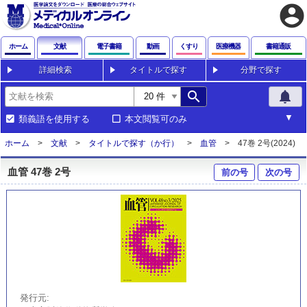
account_circle
ホーム
文献
電子書籍
動画
くすり
医療機器
書籍通販
詳細検索
タイトルで探す
分野で探す
search
notifications
類義語を使用する
本文閲覧可のみ
ホーム
文献
タイトルで探す（か行）
血管
47巻 2号(2024)
血管 47巻 2号
前の号
次の号
発行元