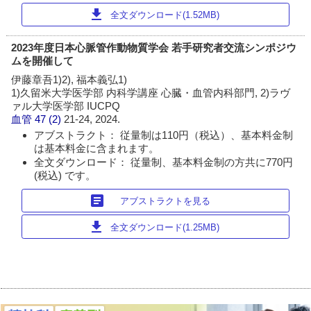
download
全文ダウンロード(1.52MB)
2023年度日本心脈管作動物質学会 若手研究者交流シンポジウ
ムを開催して
伊藤章吾1)2), 福本義弘1)
1)久留米大学医学部 内科学講座 心臓・血管内科部門, 2)ラヴ
ァル大学医学部 IUCPQ
血管
47 (2)
21-24, 2024.
アブストラクト： 従量制は110円（税込）、基本料金制
は基本料金に含まれます。
全文ダウンロード： 従量制、基本料金制の方共に770円
(税込) です。
article
アブストラクトを見る
download
全文ダウンロード(1.25MB)