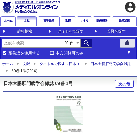
account_circle
ホーム
文献
電子書籍
動画
くすり
医療機器
書籍通販
詳細検索
タイトルで探す
分野で探す
search
notifications
類義語を使用する
本文閲覧可のみ
ホーム
文献
タイトルで探す（日本-）
日本大腸肛門病学会雑誌
69巻 1号(2016)
日本大腸肛門病学会雑誌 69巻 1号
次の号