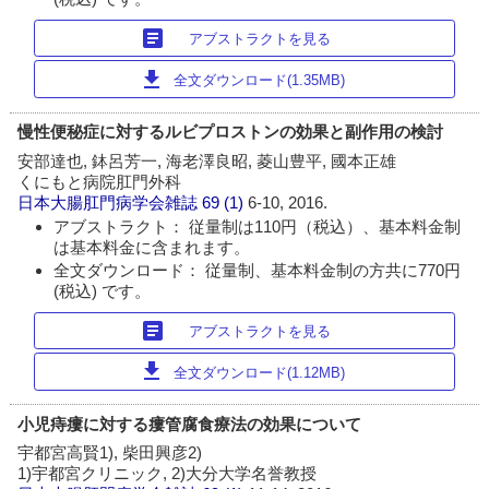
article
アブストラクトを見る
download
全文ダウンロード(1.35MB)
慢性便秘症に対するルビプロストンの効果と副作用の検討
安部達也, 鉢呂芳一, 海老澤良昭, 菱山豊平, 國本正雄
くにもと病院肛門外科
日本大腸肛門病学会雑誌
69 (1)
6-10, 2016.
アブストラクト： 従量制は110円（税込）、基本料金制
は基本料金に含まれます。
全文ダウンロード： 従量制、基本料金制の方共に770円
(税込) です。
article
アブストラクトを見る
download
全文ダウンロード(1.12MB)
小児痔瘻に対する瘻管腐食療法の効果について
宇都宮高賢1), 柴田興彦2)
1)宇都宮クリニック, 2)大分大学名誉教授