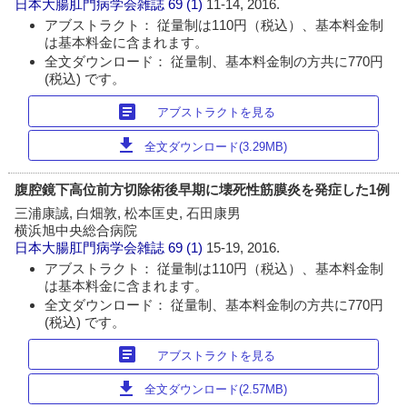
日本大腸肛門病学会雑誌
69 (1)
11-14, 2016.
アブストラクト： 従量制は110円（税込）、基本料金制
は基本料金に含まれます。
全文ダウンロード： 従量制、基本料金制の方共に770円
(税込) です。
article
アブストラクトを見る
download
全文ダウンロード(3.29MB)
腹腔鏡下高位前方切除術後早期に壊死性筋膜炎を発症した1例
三浦康誠, 白畑敦, 松本匡史, 石田康男
横浜旭中央総合病院
日本大腸肛門病学会雑誌
69 (1)
15-19, 2016.
アブストラクト： 従量制は110円（税込）、基本料金制
は基本料金に含まれます。
全文ダウンロード： 従量制、基本料金制の方共に770円
(税込) です。
article
アブストラクトを見る
download
全文ダウンロード(2.57MB)