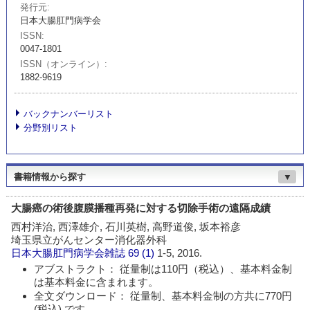
発行元
日本大腸肛門病学会
ISSN
0047-1801
ISSN（オンライン）
1882-9619
バックナンバーリスト
分野別リスト
書籍情報から探す
▼
大腸癌の術後腹膜播種再発に対する切除手術の遠隔成績
西村洋治, 西澤雄介, 石川英樹, 高野道俊, 坂本裕彦
埼玉県立がんセンター消化器外科
日本大腸肛門病学会雑誌
69 (1)
1-5, 2016.
アブストラクト： 従量制は110円（税込）、基本料金制
は基本料金に含まれます。
全文ダウンロード： 従量制、基本料金制の方共に770円
(税込) です。