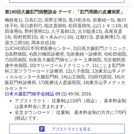
第190回大腸肛門病懇談会 テーマ : 「肛門周囲の皮膚病変」
梅枝覚1), 日高仁2), 高野正博3), 黒川彰夫4), 岩垂純一5), 相川
佳子6), 笹口政利7), 稲次直樹8), 松田直樹9), 山口トキコ10), 松
田保秀6), 野村英明11), 八子直樹12), 古川聡美13), 高尾良彦
14), 田村哲郎15), 佐々木みのり16), 辻順行3), 彦坂興博17), 佐
原力三郎18), 岡本欣也18)
1)JCHO四日市羽津医療センター, 2)日高大腸肛門クリニック,
3)高野病院, 4)黒川梅田診療所, 5)岩垂純一診療所, 6)松田病院,
7)吉田病院, 8)奈良大腸肛門病センター 土庫病院, 9)京都民医
連中央病院, 10)マリーゴールドクリニック, 11)こじま肛門外
科三宮フラワーロード診療所, 12)八子医院, 13)東京山手メデ
ィカルセンター大腸肛門科, 14)山王病院, 15)田代医院, 16)大
阪肛門科診療所, 17)医療法人彦坂医院, 18)東京山手メディカ
ルセンター
日本大腸肛門病学会雑誌
69 (1)
49-58, 2016.
アブストラクト： 従量制は110円（税込）、基本料金制
は基本料金に含まれます。
全文ダウンロード： 従量制、基本料金制の方共に770円
(税込) です。
article
アブストラクトを見る