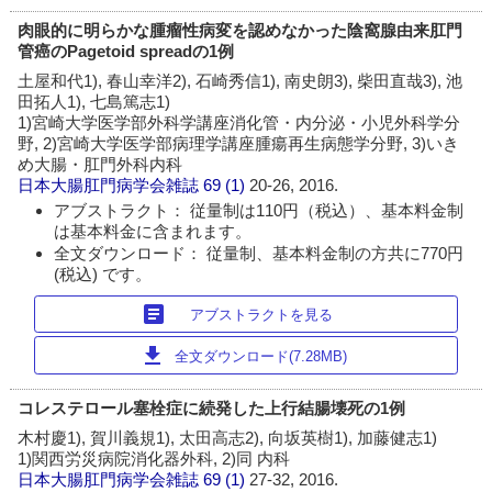
肉眼的に明らかな腫瘤性病変を認めなかった陰窩腺由来肛門
管癌のPagetoid spreadの1例
土屋和代1), 春山幸洋2), 石崎秀信1), 南史朗3), 柴田直哉3), 池
田拓人1), 七島篤志1)
1)宮崎大学医学部外科学講座消化管・内分泌・小児外科学分
野, 2)宮崎大学医学部病理学講座腫瘍再生病態学分野, 3)いき
め大腸・肛門外科内科
日本大腸肛門病学会雑誌
69 (1)
20-26, 2016.
アブストラクト： 従量制は110円（税込）、基本料金制
は基本料金に含まれます。
全文ダウンロード： 従量制、基本料金制の方共に770円
(税込) です。
article
アブストラクトを見る
download
全文ダウンロード(7.28MB)
コレステロール塞栓症に続発した上行結腸壊死の1例
木村慶1), 賀川義規1), 太田高志2), 向坂英樹1), 加藤健志1)
1)関西労災病院消化器外科, 2)同 内科
日本大腸肛門病学会雑誌
69 (1)
27-32, 2016.