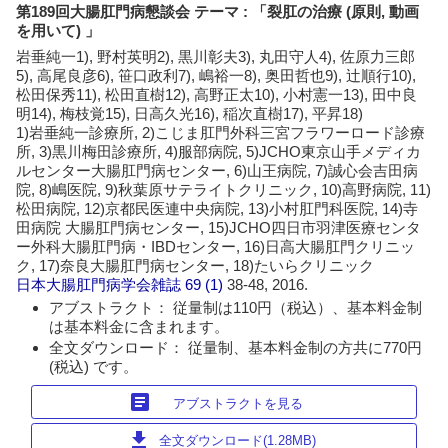
第189回大腸肛門病懇談会 テーマ : 「裂肛の治療 (原則, 動画
を用いて) 」
岩垂純一1), 野村英明2), 黒川彰夫3), 丸田守人4), 佐原力三郎
5), 高尾良彦6), 笹口政利7), 嶋裕一8), 奥田哲也9), 辻順行10),
松田保秀11), 松田直樹12), 高野正太10), 小村憲一13), 田中良
明14), 梅枝覚15), 日高久光16), 稲次直樹17), 平昇18)
1)岩垂純一診療所, 2)こじま肛門外科三宮フラワーロード診療
所, 3)黒川梅田診療所, 4)服部病院, 5)JCHO東京山手メディカ
ルセンター大腸肛門病センター, 6)山王病院, 7)誠心会吉田病
院, 8)嶋医院, 9)秋葉原サテライトクリニック, 10)高野病院, 11)
松田病院, 12)京都民医連中央病院, 13)小村肛門科医院, 14)寺
田病院 大腸肛門病センター, 15)JCHO四日市羽津医療センタ
ー外科大腸肛門病・IBDセンター, 16)日高大腸肛門クリニッ
ク, 17)奈良大腸肛門病センター, 18)たいらクリニック
日本大腸肛門病学会雑誌
69 (1)
38-48, 2016.
アブストラクト： 従量制は110円（税込）、基本料金制
は基本料金に含まれます。
全文ダウンロード： 従量制、基本料金制の方共に770円
(税込) です。
article
アブストラクトを見る
download
全文ダウンロード(1.28MB)