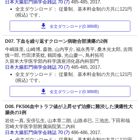
日本大腸肛門病学会雑誌
70 (7)
485-485, 2017.
全文ダウンロード： 従量制、基本料金制の方共に121円
(税込) です。
download
全文ダウンロード(0.98MB)
D07. 下血を繰り返すクローン病吻合部潰瘍の2例
牛嶋珠里, 山崎博, 森敦, 山内亨介, 福永秀平, 桑木光太郎, 吉岡
慎一郎, 竹田津英稔, 鶴田修, 光山慶一, 鳥村拓司
久留米大学医学部内科学講座消化器内科部門
日本大腸肛門病学会雑誌
70 (7)
485-485, 2017.
全文ダウンロード： 従量制、基本料金制の方共に121円
(税込) です。
download
全文ダウンロード(0.98MB)
D08. FK506血中トラフ値が上昇せず治療に難渋した潰瘍性大
腸炎の1例
岩佐一真, 安倍弘生, 山本章二朗, 山路卓巳, 三池忠, 下田和哉
宮崎大学医学部附属病院第二内科
日本大腸肛門病学会雑誌
70 (7)
486-486, 2017.
全文ダウンロード： 従量制、基本料金制の方共に121円