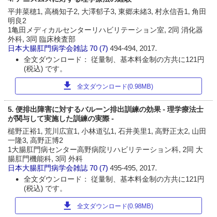
平井菜穂1, 高橋知子2, 大澤郁子3, 東郷未緒3, 村永信吾1, 角田
明良2
1亀田メディカルセンターリハビリテーション室, 2同 消化器
外科, 3同 臨床検査部
日本大腸肛門病学会雑誌
70 (7)
494-494, 2017.
全文ダウンロード： 従量制、基本料金制の方共に121円
(税込) です。
download
全文ダウンロード(0.98MB)
5. 便排出障害に対するバルーン排出訓練の効果 - 理学療法士
が関与して実施した訓練の実際 -
槌野正裕1, 荒川広宣1, 小林道弘1, 石井美里1, 高野正太2, 山田
一隆3, 高野正博2
1大腸肛門病センター高野病院リハビリテーション科, 2同 大
腸肛門機能科, 3同 外科
日本大腸肛門病学会雑誌
70 (7)
495-495, 2017.
全文ダウンロード： 従量制、基本料金制の方共に121円
(税込) です。
download
全文ダウンロード(0.98MB)