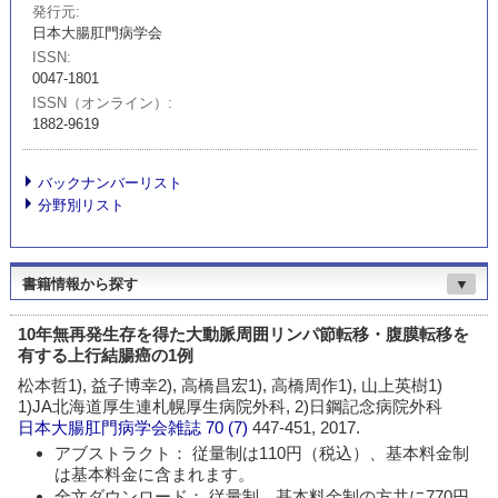
発行元
日本大腸肛門病学会
ISSN
0047-1801
ISSN（オンライン）
1882-9619
バックナンバーリスト
分野別リスト
書籍情報から探す
▼
10年無再発生存を得た大動脈周囲リンパ節転移・腹膜転移を
有する上行結腸癌の1例
松本哲1), 益子博幸2), 高橋昌宏1), 高橋周作1), 山上英樹1)
1)JA北海道厚生連札幌厚生病院外科, 2)日鋼記念病院外科
日本大腸肛門病学会雑誌
70 (7)
447-451, 2017.
アブストラクト： 従量制は110円（税込）、基本料金制
は基本料金に含まれます。
全文ダウンロード： 従量制、基本料金制の方共に770円