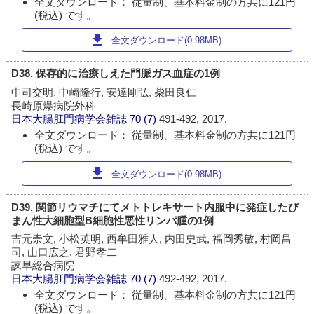
全文ダウンロード： 従量制、基本料金制の方共に121円
(税込) です。
download
全文ダウンロード(0.98MB)
D38. 保存的に治療しえた門脈ガス血症の1例
中司交明, 中崎隆行, 安達剛弘, 柴田良仁
長崎原爆病院外科
日本大腸肛門病学会雑誌
70 (7)
491-492, 2017.
全文ダウンロード： 従量制、基本料金制の方共に121円
(税込) です。
download
全文ダウンロード(0.98MB)
D39. 関節リウマチにてメトトレキサート内服中に発症したび
まん性大細胞型B細胞性悪性リンパ腫の1例
吉元崇文, 小松英明, 西牟田雅人, 内田史武, 福岡秀敏, 村岡昌
司, 山口広之, 君野孝二
諫早総合病院
日本大腸肛門病学会雑誌
70 (7)
492-492, 2017.
全文ダウンロード： 従量制、基本料金制の方共に121円
(税込) です。