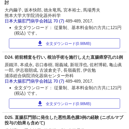
討
大内繭子, 坂本快郎, 徳永竜馬, 宮本裕士, 馬場秀夫
熊本大学大学院消化器外科学
日本大腸肛門病学会雑誌
70 (7)
489-489, 2017.
全文ダウンロード： 従量制、基本料金制の方共に121円
(税込) です。
download
全文ダウンロード(0.98MB)
D24. 術前精査を行い, 根治手術を施行しえた直腸癌穿孔の1例
原鐵洋, 本成永, 谷口春樹, 堀義城, 新垣淳也, 佐村博範, 亀山眞
一郎, 伊志嶺朝成, 古波倉史子, 長嶺義哲, 伊佐勉
浦添総合病院消化器病センター外科
日本大腸肛門病学会雑誌
70 (7)
489-489, 2017.
全文ダウンロード： 従量制、基本料金制の方共に121円
(税込) です。
download
全文ダウンロード(0.98MB)
D25. 直腸肛門部に発生した悪性黒色腫3例の経験 (ニボルマブ
投与の効果も含めて)