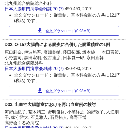
北九州総合病院総合外科
日本大腸肛門病学会雑誌
70 (7)
490-490, 2017.
全文ダウンロード： 従量制、基本料金制の方共に121円
(税込) です。
download
全文ダウンロード(0.98MB)
D32. O-157大腸菌による腸炎に合併した腸重積症の1例
原口莉奈, 伊波悠吾, 廣畑良輔, 藤田拓郎, 坂本純一, 本田晋策,
小野憲司, 黒田宏明, 佐古達彦, 日暮愛一郎, 永田直幹
北九州総合病院外科
日本大腸肛門病学会雑誌
70 (7)
490-490, 2017.
全文ダウンロード： 従量制、基本料金制の方共に121円
(税込) です。
download
全文ダウンロード(0.98MB)
D33. 出血性大腸憩室における再出血症例の検討
河野由紀子, 荒木靖三, 野明俊裕, 小篠洋之, 的野敬子, 入江朋
子, 家守雅大, 石見雅人, 石見拓人, 高野正博
高野会くるめ病院