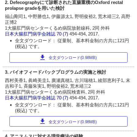
2. Defecographyにて診断された直腸重積のOxford rectal
prolapse gradeを用いた検討
福山剛司1, 中野勝也1, 伊藤源太1, 野明俊裕2, 荒木靖三2, 高野
正博2
1大腸肛門病センターくるめ病院放射線科, 2同 外科
日本大腸肛門病学会雑誌
70 (7)
494-494, 2017.
全文ダウンロード： 従量制、基本料金制の方共に121円
(税込) です。
download
全文ダウンロード(0.98MB)
3. バイオフィードバックプログラムの実施と検討
西村美香1, 眞崎美圭1, 廣瀬真穂1, 古川瑞穂1, 綾部恵利子1, 末
吉和子1, 斉藤朱実1, 野明俊裕2, 荒木靖三2
1大腸肛門病センターくるめ病院検査科, 2同 外科
日本大腸肛門病学会雑誌
70 (7)
494-494, 2017.
全文ダウンロード： 従量制、基本料金制の方共に121円
(税込) です。
download
全文ダウンロード(0.98MB)
4. アニスムスに対する理学療法の経験