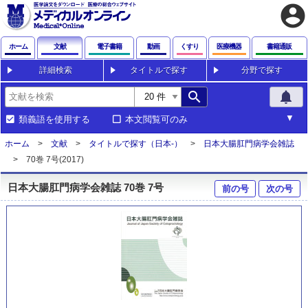
account_circle
ホーム
文献
電子書籍
動画
くすり
医療機器
書籍通販
詳細検索
タイトルで探す
分野で探す
search
notifications
類義語を使用する
本文閲覧可のみ
ホーム
文献
タイトルで探す（日本-）
日本大腸肛門病学会雑誌
70巻 7号(2017)
日本大腸肛門病学会雑誌 70巻 7号
前の号
次の号