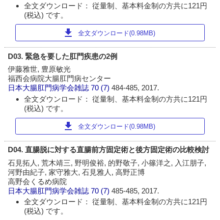
全文ダウンロード： 従量制、基本料金制の方共に121円
(税込) です。
download
全文ダウンロード(0.98MB)
D03. 緊急を要した肛門疾患の2例
伊藤雅世, 豊原敏光
福西会病院大腸肛門病センター
日本大腸肛門病学会雑誌
70 (7)
484-485, 2017.
全文ダウンロード： 従量制、基本料金制の方共に121円
(税込) です。
download
全文ダウンロード(0.98MB)
D04. 直腸脱に対する直腸前方固定術と後方固定術の比較検討
石見拓人, 荒木靖三, 野明俊裕, 的野敬子, 小篠洋之, 入江朋子,
河野由紀子, 家守雅大, 石見雅人, 高野正博
高野会くるめ病院
日本大腸肛門病学会雑誌
70 (7)
485-485, 2017.
全文ダウンロード： 従量制、基本料金制の方共に121円
(税込) です。