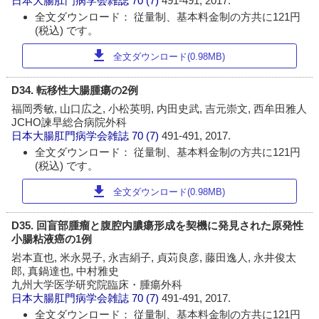
日本大腸肛門病学会雑誌
70 (7)
491-491, 2017.
全文ダウンロード： 従量制、基本料金制の方共に121円
(税込) です。
download
全文ダウンロード(0.98MB)
D34. 転移性大腸腫瘍の2例
福岡秀敏, 山口広之, 小松英明, 内田史武, 吉元崇文, 西牟田雅人
JCHO諫早総合病院外科
日本大腸肛門病学会雑誌
70 (7)
491-491, 2017.
全文ダウンロード： 従量制、基本料金制の方共に121円
(税込) です。
download
全文ダウンロード(0.98MB)
D35. 回盲部腫瘤と腹腔内膿瘍形成を契機に発見された原発性
小腸粘液癌の1例
岩本直也, 米永晃子, 永吉絹子, 貞苅良彦, 藤田逸人, 永井俊太
郎, 真鍋達也, 中村雅史
九州大学医学研究院臨床・腫瘍外科
日本大腸肛門病学会雑誌
70 (7)
491-491, 2017.
全文ダウンロード： 従量制、基本料金制の方共に121円