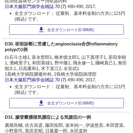
院消化器病センター消化器内科
日本大腸肛門病学会雑誌
70 (7)
490-490, 2017.
全文ダウンロード： 従量制、基本料金制の方共に121円
(税込) です。
download
全文ダウンロード(0.98MB)
D30. 術前診断に苦慮したangioectasia合併inflammatory
polypの1例
白石斗士雄1, 富永哲郎1, 橋本慎太郎1, 山下真理子1, 若田幸樹
1, 濱崎景子1, 和田英雄1, 野中隆1, 飛永修一1, 國崎真己1, 角田
順久1, 日高重和1, 木下直江2, 永安武1
1長崎大学病院腫瘍外科, 2長崎大学病院病理部
日本大腸肛門病学会雑誌
70 (7)
490-490, 2017.
全文ダウンロード： 従量制、基本料金制の方共に121円
(税込) です。
download
全文ダウンロード(0.98MB)
D31. 腸管嚢腫様気腫症による気腹症の一例
廣畑良輔, 佐古辰彦, 藤田拓郎, 坂本純一, 伊波悠吾, 本田晋策,
小野憲司, 黒田宏昭, 日暮愛一郎, 永田直幹