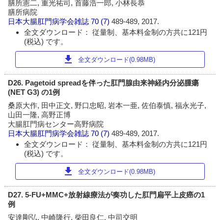
膳所憲二, 重光祐司, 首藤浩一郎, 小林長恭
膳所病院
日本大腸肛門病学会雑誌
70 (7)
489-489, 2017.
全文ダウンロード： 従量制、基本料金制の方共に121円
(税込) です。
download
全文ダウンロード(0.98MB)
D26. Pagetoid spreadを伴った肛門腺由来神経内分泌腫瘍
(NET G3) の1例
桑原大作, 田中正文, 野口忠昭, 岩本一亜, 佐伯泰慎, 福永光子,
山田一隆, 高野正博
大腸肛門病センター高野病院
日本大腸肛門病学会雑誌
70 (7)
489-489, 2017.
全文ダウンロード： 従量制、基本料金制の方共に121円
(税込) です。
download
全文ダウンロード(0.98MB)
D27. 5-FU+MMC+放射線療法が奏功した肛門扁平上皮癌の1
例
安達剛弘, 中崎隆行, 柴田良仁, 中司交明