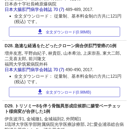
日本赤十字社長崎原爆病院
日本大腸肛門病学会雑誌
70 (7)
489-489, 2017.
全文ダウンロード： 従量制、基本料金制の方共に121円
(税込) です。
download
全文ダウンロード(0.98MB)
D28. 急速な経過をたどったクローン病合併肛門管癌の1例
増井友恵, 平野由紀子, 林貴臣, 山本希治, 上床崇吾, 東大二郎,
二見喜太郎, 前川隆文
福岡大学筑紫病院外科
日本大腸肛門病学会雑誌
70 (7)
490-490, 2017.
全文ダウンロード： 従量制、基本料金制の方共に121円
(税込) です。
download
全文ダウンロード(0.98MB)
D29. トリソミー8を伴う骨髄異形成症候群に腸管ベーチェッ
ト様病変が合併した1例
伊良波淳1, 金城徹1, 金城福則2, 外間昭1
1琉球大学医学部附属病院光学医療診療部, 2仁愛会浦添総合病