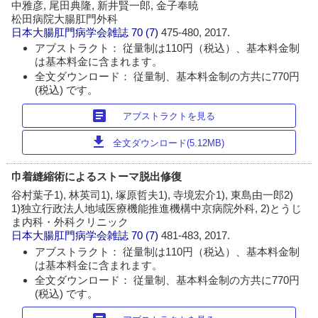
中雅彦, 尾田典隆, 新井賢一郎, 金子奉暁
松田病院大腸肛門外科
日本大腸肛門病学会雑誌
70 (7)
475-480, 2017.
アブストラクト： 従量制は110円（税込）、基本料金制
は基本料金に含まれます。
全文ダウンロード： 従量制、基本料金制の方共に770円
(税込) です。
article
アブストラクトを見る
download
全文ダウンロード(5.12MB)
巾着縫縮術によるストーマ脱出修復
谷村葉子1), 林英司1), 塚原哲夫1), 寺境宏介1), 東島由一郎2)
1)独立行政法人地域医療機能推進機構中京病院外科, 2)とうじ
ま内科・外科クリニック
日本大腸肛門病学会雑誌
70 (7)
481-483, 2017.
アブストラクト： 従量制は110円（税込）、基本料金制
は基本料金に含まれます。
全文ダウンロード： 従量制、基本料金制の方共に770円
(税込) です。