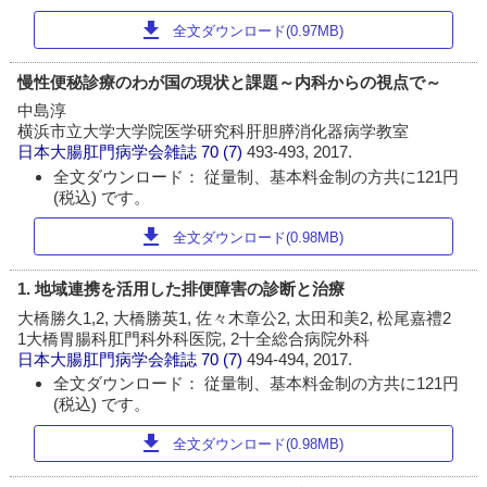
download
全文ダウンロード(0.97MB)
慢性便秘診療のわが国の現状と課題～内科からの視点で～
中島淳
横浜市立大学大学院医学研究科肝胆膵消化器病学教室
日本大腸肛門病学会雑誌
70 (7)
493-493, 2017.
全文ダウンロード： 従量制、基本料金制の方共に121円
(税込) です。
download
全文ダウンロード(0.98MB)
1. 地域連携を活用した排便障害の診断と治療
大橋勝久1,2, 大橋勝英1, 佐々木章公2, 太田和美2, 松尾嘉禮2
1大橋胃腸科肛門科外科医院, 2十全総合病院外科
日本大腸肛門病学会雑誌
70 (7)
494-494, 2017.
全文ダウンロード： 従量制、基本料金制の方共に121円
(税込) です。
download
全文ダウンロード(0.98MB)