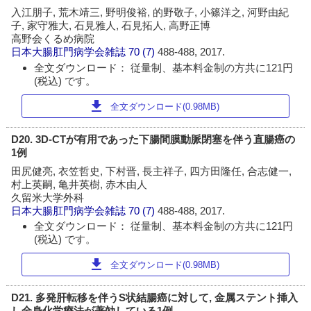
入江朋子, 荒木靖三, 野明俊裕, 的野敬子, 小篠洋之, 河野由紀
子, 家守雅大, 石見雅人, 石見拓人, 高野正博
高野会くるめ病院
日本大腸肛門病学会雑誌
70 (7)
488-488, 2017.
全文ダウンロード： 従量制、基本料金制の方共に121円
(税込) です。
download
全文ダウンロード(0.98MB)
D20. 3D-CTが有用であった下腸間膜動脈閉塞を伴う直腸癌の
1例
田尻健亮, 衣笠哲史, 下村晋, 長主祥子, 四方田隆任, 合志健一,
村上英嗣, 亀井英樹, 赤木由人
久留米大学外科
日本大腸肛門病学会雑誌
70 (7)
488-488, 2017.
全文ダウンロード： 従量制、基本料金制の方共に121円
(税込) です。
download
全文ダウンロード(0.98MB)
D21. 多発肝転移を伴うS状結腸癌に対して, 金属ステント挿入
し全身化学療法が著効している1例