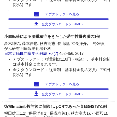
(税込) です。
article
アブストラクトを見る
download
全文ダウンロード(7.81MB)
小腸転移による腸重積症をきたした若年性骨肉腫の1例
鈴木紳祐, 藤本佳也, 秋吉高志, 長山聡, 福長洋介, 上野雅資
がん研有明病院消化器外科
日本大腸肛門病学会雑誌
70 (7)
452-456, 2017.
アブストラクト： 従量制は110円（税込）、基本料金制
は基本料金に含まれます。
全文ダウンロード： 従量制、基本料金制の方共に770円
(税込) です。
article
アブストラクトを見る
download
全文ダウンロード(1.61MB)
術前Imatinib投与後に切除し, pCRであった直腸GISTの1例
福田雄三1,2), 福長洋介1), 長嵜寿矢1), 秋吉高志1), 小西毅1),