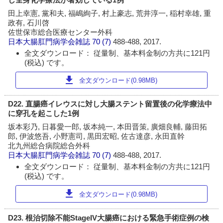
田上幸憲, 黨和夫, 福嶋絢子, 村上豪志, 荒井淳一, 稲村幸雄, 重
政有, 石川啓
佐世保市総合医療センター外科
日本大腸肛門病学会雑誌
70 (7)
488-488, 2017.
全文ダウンロード： 従量制、基本料金制の方共に121円
(税込) です。
download
全文ダウンロード(0.98MB)
D22. 直腸癌イレウスに対し大腸ステント留置後の化学療法中
に穿孔を起こした1例
坂本彩乃, 日暮愛一郎, 坂本純一, 本田晋策, 廣畑良輔, 藤田拓
郎, 伊波悠吾, 小野憲司, 黒田宏昭, 佐古達彦, 永田直幹
北九州総合病院総合外科
日本大腸肛門病学会雑誌
70 (7)
488-488, 2017.
全文ダウンロード： 従量制、基本料金制の方共に121円
(税込) です。
download
全文ダウンロード(0.98MB)
D23. 根治切除不能StageIV大腸癌における緊急手術症例の検