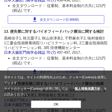
日本大腸肛門病学会雑誌
70 (7)
496-496, 2017.
全文ダウンロード： 従量制、基本料金制の方共に121円
(税込) です。
download
全文ダウンロード(0.98MB)
13. 便失禁に対するバイオフィードバック療法に関する検討
黒崎佳子1, 秋元愛子1, 秋山奈津美2, 千野麻衣子2, 味村俊樹3
1三慶会指扇療養病院リハビリテーション科, 2三慶会指扇病院
リハビリテーション科, 3同 排便機能センター
日本大腸肛門病学会雑誌
70 (7)
497-497, 2017.
全文ダウンロード： 従量制、基本料金制の方共に121円
(税込) です。
download
全文ダウンロード(0.98MB)
当サイトでは、サイトの利便性向上のため、クッキー(Cookie)を使用し
ています。
14. 特発性便失禁に対するバイオフィードバック療法の効果
サイトのクッキー(Cookie)の使用に関しては、「
個人情報保護方針
」を
真崎美圭1, 西村美香1, 廣瀬真穂1, 古川瑞穂1, 綾部恵利子1, 末
お読みください。
吉和子1, 斉藤朱実1, 野明俊裕2, 荒木靖三2
1大腸肛門病センターくるめ病院検査科, 2同 外科
OK
日本大腸肛門病学会雑誌
70 (7)
497-497, 2017.
全文ダウンロード： 従量制、基本料金制の方共に121円