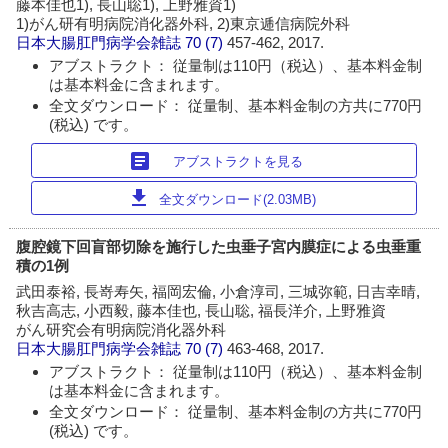
藤本佳也1), 長山聡1), 上野雅資1)
1)がん研有明病院消化器外科, 2)東京逓信病院外科
日本大腸肛門病学会雑誌
70 (7)
457-462, 2017.
アブストラクト： 従量制は110円（税込）、基本料金制
は基本料金に含まれます。
全文ダウンロード： 従量制、基本料金制の方共に770円
(税込) です。
article
アブストラクトを見る
download
全文ダウンロード(2.03MB)
腹腔鏡下回盲部切除を施行した虫垂子宮内膜症による虫垂重
積の1例
武田泰裕, 長嵜寿矢, 福岡宏倫, 小倉淳司, 三城弥範, 日吉幸晴,
秋吉高志, 小西毅, 藤本佳也, 長山聡, 福長洋介, 上野雅資
がん研究会有明病院消化器外科
日本大腸肛門病学会雑誌
70 (7)
463-468, 2017.
アブストラクト： 従量制は110円（税込）、基本料金制
は基本料金に含まれます。
全文ダウンロード： 従量制、基本料金制の方共に770円
(税込) です。