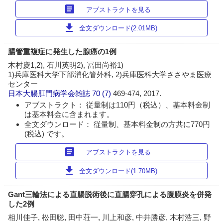
article
アブストラクトを見る
download
全文ダウンロード(2.01MB)
腸管重複症に発生した腺癌の1例
木村慶1,2), 石川英明2), 冨田尚裕1)
1)兵庫医科大学下部消化管外科, 2)兵庫医科大学ささやま医療
センター
日本大腸肛門病学会雑誌
70 (7)
469-474, 2017.
アブストラクト： 従量制は110円（税込）、基本料金制
は基本料金に含まれます。
全文ダウンロード： 従量制、基本料金制の方共に770円
(税込) です。
article
アブストラクトを見る
download
全文ダウンロード(1.70MB)
Gant三輪法による直腸脱術後に直腸穿孔による腹膜炎を併発
した2例
相川佳子, 松田聡, 田中荘一, 川上和彦, 中井勝彦, 木村浩三, 野