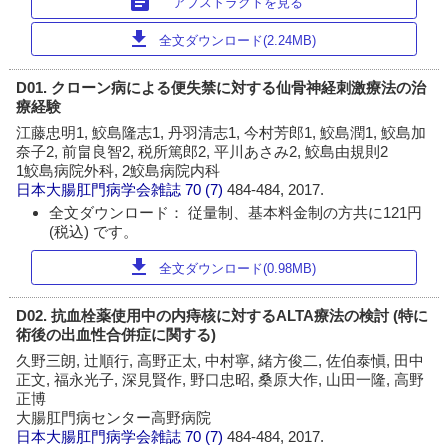
article
アブストラクトを見る
download
全文ダウンロード(2.24MB)
D01. クローン病による便失禁に対する仙骨神経刺激療法の治
療経験
江藤忠明1, 鮫島隆志1, 丹羽清志1, 今村芳郎1, 鮫島潤1, 鮫島加
奈子2, 前畠良智2, 税所篤郎2, 平川あさみ2, 鮫島由規則2
1鮫島病院外科, 2鮫島病院内科
日本大腸肛門病学会雑誌
70 (7)
484-484, 2017.
全文ダウンロード： 従量制、基本料金制の方共に121円
(税込) です。
download
全文ダウンロード(0.98MB)
D02. 抗血栓薬使用中の内痔核に対するALTA療法の検討 (特に
術後の出血性合併症に関する)
久野三朗, 辻順行, 高野正太, 中村寧, 緒方俊二, 佐伯泰愼, 田中
正文, 福永光子, 深見賢作, 野口忠昭, 桑原大作, 山田一隆, 高野
正博
大腸肛門病センター高野病院
日本大腸肛門病学会雑誌
70 (7)
484-484, 2017.