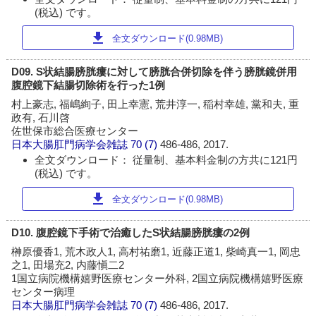
(税込) です。
download
全文ダウンロード(0.98MB)
D09. S状結腸膀胱瘻に対して膀胱合併切除を伴う膀胱鏡併用
腹腔鏡下結腸切除術を行った1例
村上豪志, 福嶋絢子, 田上幸憲, 荒井淳一, 稲村幸雄, 黨和夫, 重
政有, 石川啓
佐世保市総合医療センター
日本大腸肛門病学会雑誌
70 (7)
486-486, 2017.
全文ダウンロード： 従量制、基本料金制の方共に121円
(税込) です。
download
全文ダウンロード(0.98MB)
D10. 腹腔鏡下手術で治癒したS状結腸膀胱瘻の2例
榊原優香1, 荒木政人1, 高村祐磨1, 近藤正道1, 柴崎真一1, 岡忠
之1, 田場充2, 内藤愼二2
1国立病院機構嬉野医療センター外科, 2国立病院機構嬉野医療
センター病理
日本大腸肛門病学会雑誌
70 (7)
486-486, 2017.