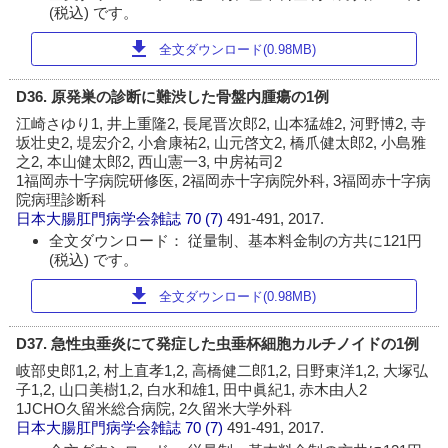
(税込) です。
download
全文ダウンロード(0.98MB)
D36. 原発巣の診断に難渋した骨盤内腫瘍の1例
江崎さゆり1, 井上重隆2, 長尾晋次郎2, 山本猛雄2, 河野博2, 寺
坂壮史2, 堤宏介2, 小倉康祐2, 山元啓文2, 橋爪健太郎2, 小島雅
之2, 本山健太郎2, 西山憲一3, 中房祐司2
1福岡赤十字病院研修医, 2福岡赤十字病院外科, 3福岡赤十字病
院病理診断科
日本大腸肛門病学会雑誌
70 (7)
491-491, 2017.
全文ダウンロード： 従量制、基本料金制の方共に121円
(税込) です。
download
全文ダウンロード(0.98MB)
D37. 急性虫垂炎にて発症した虫垂杯細胞カルチノイドの1例
岐部史郎1,2, 村上直孝1,2, 高橋健二郎1,2, 日野東洋1,2, 大塚弘
子1,2, 山口美樹1,2, 白水和雄1, 田中眞紀1, 赤木由人2
1JCHO久留米総合病院, 2久留米大学外科
日本大腸肛門病学会雑誌
70 (7)
491-491, 2017.