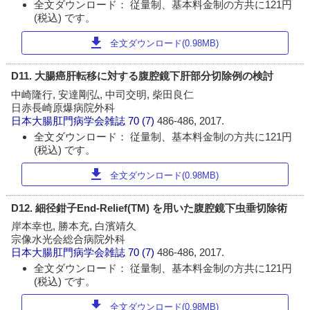
全文ダウンロード： 従量制、基本料金制の方共に121円
(税込) です。
download
全文ダウンロード(0.98MB)
D11. 大腸癌肝転移に対する腹腔鏡下肝部分切除例の検討
中崎隆行, 安達剛弘, 中司交明, 柴田良仁
日赤長崎原爆病院外科
日本大腸肛門病学会雑誌
70 (7)
486-486, 2017.
全文ダウンロード： 従量制、基本料金制の方共に121円
(税込) です。
download
全文ダウンロード(0.98MB)
D12. 細径鉗子End-Relief(TM) を用いた腹腔鏡下虫垂切除術
岸本幸也, 勝本充, 白濱靖久
宗像水光会総合病院外科
日本大腸肛門病学会雑誌
70 (7)
486-486, 2017.
全文ダウンロード： 従量制、基本料金制の方共に121円
(税込) です。
download
全文ダウンロード(0.98MB)