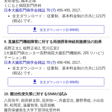
安部達也, 國本正雄
くにもと病院肛門外科
日本大腸肛門病学会雑誌
70 (7)
495-495, 2017.
全文ダウンロード： 従量制、基本料金制の方共に121円
(税込) です。
download
全文ダウンロード(0.98MB)
9. 直腸肛門機能障害に対する両側脛骨神経刺激療法の効果
高野正太1, 槌野正裕2, 荒川広宣2
1大腸肛門病センター高野病院大腸肛門機能科, 2同 リハビリ
テーション科
日本大腸肛門病学会雑誌
70 (7)
496-496, 2017.
全文ダウンロード： 従量制、基本料金制の方共に121円
(税込) です。
download
全文ダウンロード(0.98MB)
10. 難治性便失禁に対するSNMの試み
八田浩平, 前田耕太郎, 花井恒一, 升森宏次, 勝野秀稔, 小出欣
和, 松岡宏, 遠藤智美, 塩田規帆
藤田保健衛生大学下部消化管外科