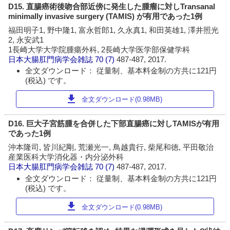
D15. 直腸癌術後吻合部近傍に発生した腫瘤に対しTransanal
minimally invasive surgery (TAMIS) が有用であった1例
福田明子1, 野中隆1, 富永哲郎1, 久永真1, 和田英雄1, 澤井照光
2, 永安武1
1長崎大学大学院腫瘍外科, 2長崎大学医学部保健学科
日本大腸肛門病学会雑誌
70 (7)
487-487, 2017.
全文ダウンロード： 従量制、基本料金制の方共に121円
(税込) です。
download
全文ダウンロード(0.98MB)
D16. 巨大子宮筋腫を合併した下部直腸癌に対しTAMISが有用
であった1例
沖本隆司, 皆川紀剛, 荒瀬光一, 鳥越貴行, 柴尾和徳, 平田敬治
産業医科大学消化器・内分泌外科
日本大腸肛門病学会雑誌
70 (7)
487-487, 2017.
全文ダウンロード： 従量制、基本料金制の方共に121円
(税込) です。
download
全文ダウンロード(0.98MB)