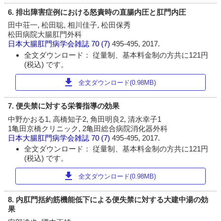
6. 排出障害症例における怒責時の直腸内圧と肛門内圧
田中荘一, 松田聡, 相川佳子, 松田保秀
松田病院大腸肛門外科
日本大腸肛門病学会雑誌
70 (7)
495-495, 2017.
全文ダウンロード： 従量制、基本料金制の方共に121円
(税込) です。
download
全文ダウンロード(0.98MB)
7. 便失禁に対する栄養指導の効果
中野かおる1, 高橋知子2, 角田明良2, 清水幸子1
1亀田京橋クリニック, 2亀田総合病院消化器外科
日本大腸肛門病学会雑誌
70 (7)
495-495, 2017.
全文ダウンロード： 従量制、基本料金制の方共に121円
(税込) です。
download
全文ダウンロード(0.98MB)
8. 内肛門括約筋機能低下による便失禁に対する大建中湯の効
果