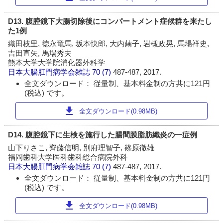
D13. 腹腔鏡下大腸切除後にコンパートメント症候群を来たし
た1例
織田枝里, 徳永竜馬, 坂本快郎, 大内繭子, 岩槻政晃, 馬場祥史,
吉田直矢, 馬場秀夫
熊本大学大学院消化器外科学
日本大腸肛門病学会雑誌
70 (7)
487-487, 2017.
全文ダウンロード： 従量制、基本料金制の方共に121円
(税込) です。
download
全文ダウンロード(0.98MB)
D14. 腹腔鏡下に生検を施行した腸間膜脂肪織炎の一症例
山下りさこ, 齊藤信明, 別府理智子, 篠原徹雄
福岡歯科大学医科歯科総合病院外科
日本大腸肛門病学会雑誌
70 (7)
487-487, 2017.
全文ダウンロード： 従量制、基本料金制の方共に121円
(税込) です。
download
全文ダウンロード(0.98MB)