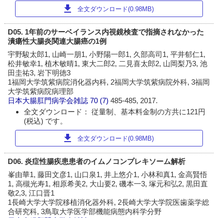
download
全文ダウンロード(0.98MB)
D05. 1年前のサーベイランス内視鏡検査で指摘されなかった
潰瘍性大腸炎関連大腸癌の1例
宇野駿太郎1, 山崎一朋1, 小野陽一郎1, 久部高司1, 平井郁仁1,
松井敏幸1, 植木敏晴1, 東大二郎2, 二見喜太郎2, 山岡梨乃3, 池
田圭祐3, 岩下明徳3
1福岡大学筑紫病院消化器内科, 2福岡大学筑紫病院外科, 3福岡
大学筑紫病院病理部
日本大腸肛門病学会雑誌
70 (7)
485-485, 2017.
全文ダウンロード： 従量制、基本料金制の方共に121円
(税込) です。
download
全文ダウンロード(0.98MB)
D06. 炎症性腸疾患患者のイムノコンプレキソーム解析
峯由華1, 藤田文彦1, 山口泉1, 井上悠介1, 小林和真1, 金高賢悟
1, 高槻光寿1, 相原希美2, 大山要2, 磯本一3, 塚元和弘2, 黒田直
敬2,3, 江口晋1
1長崎大学大学院移植消化器外科, 2長崎大学大学院医歯薬学総
合研究科, 3鳥取大学医学部機能病態内科学分野