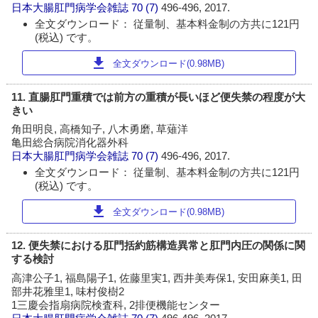
日本大腸肛門病学会雑誌
70 (7)
496-496, 2017.
全文ダウンロード： 従量制、基本料金制の方共に121円
(税込) です。
download
全文ダウンロード(0.98MB)
11. 直腸肛門重積では前方の重積が長いほど便失禁の程度が大
きい
角田明良, 高橋知子, 八木勇磨, 草薙洋
亀田総合病院消化器外科
日本大腸肛門病学会雑誌
70 (7)
496-496, 2017.
全文ダウンロード： 従量制、基本料金制の方共に121円
(税込) です。
download
全文ダウンロード(0.98MB)
12. 便失禁における肛門括約筋構造異常と肛門内圧の関係に関
する検討
高津公子1, 福島陽子1, 佐藤里実1, 西井美寿保1, 安田麻美1, 田
部井花雅里1, 味村俊樹2
1三慶会指扇病院検査科, 2排便機能センター