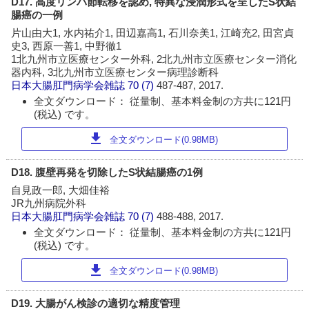
D17. 高度リンパ節転移を認め, 特異な浸潤形式を呈したS状結
腸癌の一例
片山由大1, 水内祐介1, 田辺嘉高1, 石川奈美1, 江崎充2, 田宮貞
史3, 西原一善1, 中野徹1
1北九州市立医療センター外科, 2北九州市立医療センター消化
器内科, 3北九州市立医療センター病理診断科
日本大腸肛門病学会雑誌
70 (7)
487-487, 2017.
全文ダウンロード： 従量制、基本料金制の方共に121円
(税込) です。
download
全文ダウンロード(0.98MB)
D18. 腹壁再発を切除したS状結腸癌の1例
自見政一郎, 大畑佳裕
JR九州病院外科
日本大腸肛門病学会雑誌
70 (7)
488-488, 2017.
全文ダウンロード： 従量制、基本料金制の方共に121円
(税込) です。
download
全文ダウンロード(0.98MB)
D19. 大腸がん検診の適切な精度管理