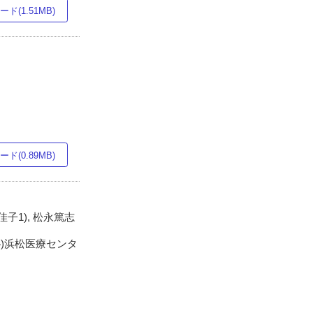
ド(1.51MB)
ド(0.89MB)
川佳子1), 松永篤志
4)浜松医療センタ