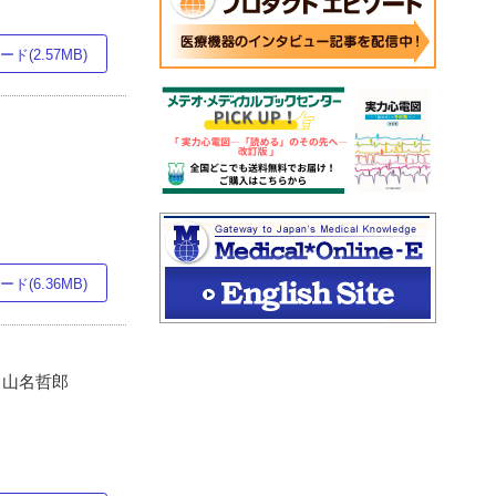
ド(2.57MB)
ド(6.36MB)
, 山名哲郎