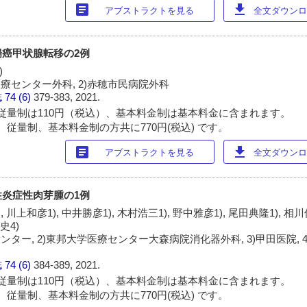
article
download
アブストラクトを見る
全文ダウンロー
癌甲状腺転移の2例
)
療センター外科, 2)赤穂市民病院外科
誌
74 (6)
379-383, 2021.
従量制は110円（税込）、基本料金制は基本料金に含まれます。
 従量制、基本料金制の方共に770円(税込) です。
article
download
アブストラクトを見る
全文ダウンロー
炎症性肉芽腫の1例
), 川上和彦1), 中井勝彦1), 木村浩三1), 野中雅彦1), 尾田典隆1), 相
史4)
ンター, 2)東邦大学医療センター大森病院消化器外科, 3)甲田医院, 
誌
74 (6)
384-389, 2021.
従量制は110円（税込）、基本料金制は基本料金に含まれます。
 従量制、基本料金制の方共に770円(税込) です。