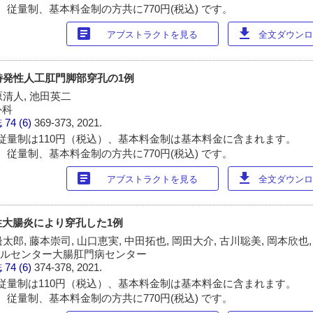
 従量制、基本料金制の方共に770円(税込) です。
article
download
アブストラクトを見る
全文ダウンロー
特発性人工肛門脚部穿孔の1例
原清人, 池田英二
外科
誌
74 (6)
369-373, 2021.
従量制は110円（税込）、基本料金制は基本料金に含まれます。
 従量制、基本料金制の方共に770円(税込) です。
article
download
アブストラクトを見る
全文ダウンロー
性大腸炎により穿孔した1例
邊太郎, 藤本崇司, 山口恵実, 中田拓也, 岡田大介, 古川聡美, 岡本欣也
カルセンター大腸肛門病センター
誌
74 (6)
374-378, 2021.
従量制は110円（税込）、基本料金制は基本料金に含まれます。
 従量制、基本料金制の方共に770円(税込) です。