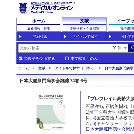
ホーム
文献
イーブ
最新情報・特集
文献検索・全文閲覧
電子書籍
詳細検索
タイトルで探す
分野で
sea
類義語を使用する
本文閲覧可のみ
ホーム
文献
タイトルで探す（日本-）
日本大腸肛門病学
日本大腸肛門病学会雑誌 74巻 6号
「プレフレイル高齢大
石黒洋1), 石橋英樹2), 
1)埼玉医科大学国際医療
科, 4)国立看護大学
ム, 6)キャンサー・ソ
日本大腸肛門病学会雑