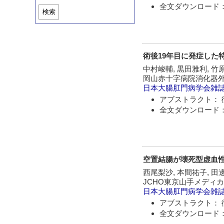
全文ダウンロード：
検索
術後19年目に発症した
中村峻輔, 黒田雅利, 竹
岡山赤十字病院消化器
日本大腸肛門病学会雑
アブストラクト： 
全文ダウンロード：
空置結腸が壊死型虚血
西尾梨沙, 本間祐子, 田
JCHO東京山手メディ
日本大腸肛門病学会雑
アブストラクト： 
全文ダウンロード：