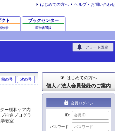
はじめての方へ
ヘルプ・お問い合わせ
ダクト
ブックセンター
器検索
医学書通販
notifications
アラート設定
はじめての方へ
前の号
次の号
個人／法人会員登録のご案内
lock
会員ログイン
ンター緩和ケア内
ハブ推進プログラ
ID
医学教室
パスワード