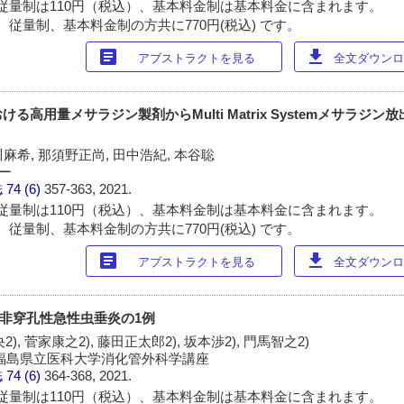
従量制は110円（税込）、基本料金制は基本料金に含まれます。
 従量制、基本料金制の方共に770円(税込) です。
article
download
アブストラクトを見る
全文ダウンロー
る高用量メサラジン製剤からMulti Matrix Systemメサラジン
川麻希, 那須野正尚, 田中浩紀, 本谷聡
ー
誌
74 (6)
357-363, 2021.
従量制は110円（税込）、基本料金制は基本料金に含まれます。
 従量制、基本料金制の方共に770円(税込) です。
article
download
アブストラクトを見る
全文ダウンロー
た非穿孔性急性虫垂炎の1例
2), 菅家康之2), 藤田正太郎2), 坂本渉2), 門馬智之2)
2)福島県立医科大学消化管外科学講座
誌
74 (6)
364-368, 2021.
従量制は110円（税込）、基本料金制は基本料金に含まれます。