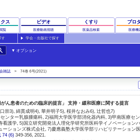
ックス
ビデオ
くすり
プロ
閲覧
医療動画視聴
医薬品検索
医療機
探す
学会・出版社で探す
rch
オプション
会雑誌
74巻 6号(2021)
腸がん患者のための臨床的提言」 支持・緩和医療に関する提言
山口崇3), 綿貫成明4), 華井明子5), 桜井なおみ6), 辻哲也7)
センター乳腺腫瘍科, 2)福岡大学医学部消化器内科, 3)甲南医療セ
校長寿看護学, 5)国立研究開発法人理化学研究所医科学イノベーション
リューションズ株式会社, 7)慶應義塾大学医学部リハビリテーション
誌
74 (6)
349-356, 2021.