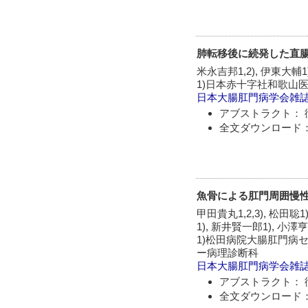
肺転移後に続発した直腸
米永吉邦1,2), 伊東大輔1
1)日本赤十字社和歌山医
日本大腸肛門病学会雑
アブストラクト： 
全文ダウンロード：
魚骨による肛門周囲慢性
甲田貴丸1,2,3), 松田聡1
1), 新井賢一郎1), 小澤亨
1)松田病院大腸肛門病セ
ー病理診断科
日本大腸肛門病学会雑
アブストラクト： 
全文ダウンロード：