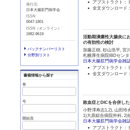
アブストラクト： 
発行元
全文ダウンロード：
日本大腸肛門病学会
ISSN
0047-1801
ISSN（オンライン）
1882-9619
活動期潰瘍性大腸炎におけ
の有効性の検討
バックナンバーリスト
加藤正樹, 杉山浩平, 宮
分野別リスト
札幌厚生病院IBDセンタ
日本大腸肛門病学会雑
アブストラクト： 
全文ダウンロード：
書籍情報から探す
巻
号
敗血症とDICを合併し
小野澤寿志1,2), 山田玲央
1)大原綜合病院外科, 
開始頁
日本大腸肛門病学会雑
アブストラクト： 