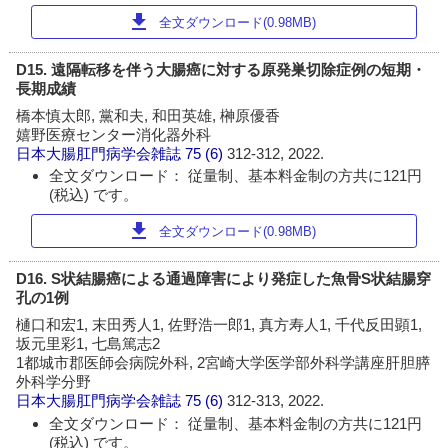
download
全文ダウンロード(0.98MB)
D15. 遠隔転移を伴う大腸癌に対する原発巣切除症例の短期・
長期成績
橋本慎太郎, 黨和夫, 和田英雄, 榊原優香
嬉野医療センター消化器外科
日本大腸肛門病学会雑誌
75 (6)
312-312, 2022.
全文ダウンロード： 従量制、基本料金制の方共に121円
(税込) です。
download
全文ダウンロード(0.98MB)
D16. S状結腸癌による通過障害により発症した魚骨S状結腸穿
孔の1例
樋口和宏1, 末田秀人1, 佐野浩一郎1, 真方寿人1, 千代反田顕1,
坂元里彩1, 七島篤志2
1都城市郡医師会病院外科, 2宮崎大学医学部外科学講座肝胆膵
外科学分野
日本大腸肛門病学会雑誌
75 (6)
312-313, 2022.
全文ダウンロード： 従量制、基本料金制の方共に121円
(税込) です。