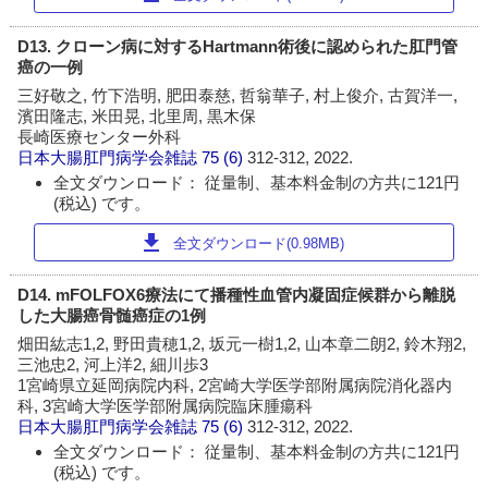
D13. クローン病に対するHartmann術後に認められた肛門管
癌の一例
三好敬之, 竹下浩明, 肥田泰慈, 哲翁華子, 村上俊介, 古賀洋一,
濱田隆志, 米田晃, 北里周, 黒木保
長崎医療センター外科
日本大腸肛門病学会雑誌
75 (6)
312-312, 2022.
全文ダウンロード： 従量制、基本料金制の方共に121円
(税込) です。
download
全文ダウンロード(0.98MB)
D14. mFOLFOX6療法にて播種性血管内凝固症候群から離脱
した大腸癌骨髄癌症の1例
畑田紘志1,2, 野田貴穂1,2, 坂元一樹1,2, 山本章二朗2, 鈴木翔2,
三池忠2, 河上洋2, 細川歩3
1宮崎県立延岡病院内科, 2宮崎大学医学部附属病院消化器内
科, 3宮崎大学医学部附属病院臨床腫瘍科
日本大腸肛門病学会雑誌
75 (6)
312-312, 2022.
全文ダウンロード： 従量制、基本料金制の方共に121円
(税込) です。