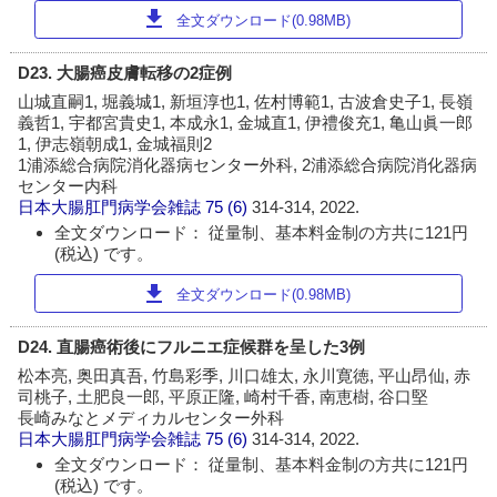
download
全文ダウンロード(0.98MB)
D23. 大腸癌皮膚転移の2症例
山城直嗣1, 堀義城1, 新垣淳也1, 佐村博範1, 古波倉史子1, 長嶺
義哲1, 宇都宮貴史1, 本成永1, 金城直1, 伊禮俊充1, 亀山眞一郎
1, 伊志嶺朝成1, 金城福則2
1浦添総合病院消化器病センター外科, 2浦添総合病院消化器病
センター内科
日本大腸肛門病学会雑誌
75 (6)
314-314, 2022.
全文ダウンロード： 従量制、基本料金制の方共に121円
(税込) です。
download
全文ダウンロード(0.98MB)
D24. 直腸癌術後にフルニエ症候群を呈した3例
松本亮, 奥田真吾, 竹島彩季, 川口雄太, 永川寛徳, 平山昂仙, 赤
司桃子, 土肥良一郎, 平原正隆, 崎村千香, 南恵樹, 谷口堅
長崎みなとメディカルセンター外科
日本大腸肛門病学会雑誌
75 (6)
314-314, 2022.
全文ダウンロード： 従量制、基本料金制の方共に121円
(税込) です。