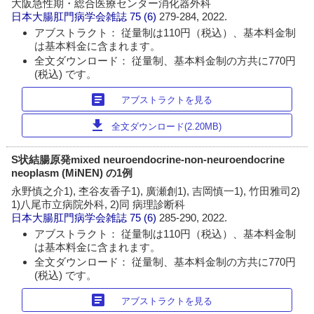
大阪急性期・総合医療センター消化器外科
日本大腸肛門病学会雑誌
75 (6)
279-284, 2022.
アブストラクト： 従量制は110円（税込）、基本料金制
は基本料金に含まれます。
全文ダウンロード： 従量制、基本料金制の方共に770円
(税込) です。
article
アブストラクトを見る
download
全文ダウンロード(2.20MB)
S状結腸原発mixed neuroendocrine-non-neuroendocrine
neoplasm (MiNEN) の1例
永野慎之介1), 杢谷友香子1), 廣瀬創1), 吉岡慎一1), 竹田雅司2)
1)八尾市立病院外科, 2)同 病理診断科
日本大腸肛門病学会雑誌
75 (6)
285-290, 2022.
アブストラクト： 従量制は110円（税込）、基本料金制
は基本料金に含まれます。
全文ダウンロード： 従量制、基本料金制の方共に770円
(税込) です。
article
アブストラクトを見る