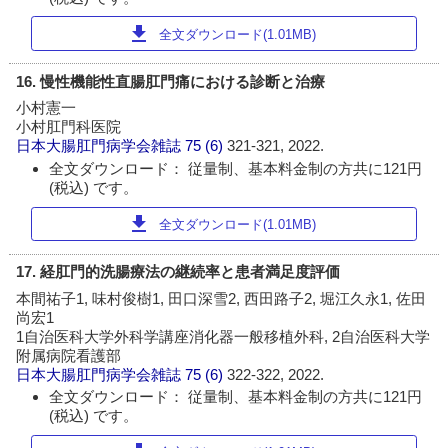
download
全文ダウンロード(1.01MB)
16. 慢性機能性直腸肛門痛における診断と治療
小村憲一
小村肛門科医院
日本大腸肛門病学会雑誌
75 (6)
321-321, 2022.
全文ダウンロード： 従量制、基本料金制の方共に121円
(税込) です。
download
全文ダウンロード(1.01MB)
17. 経肛門的洗腸療法の継続率と患者満足度評価
本間祐子1, 味村俊樹1, 田口深雪2, 西田路子2, 堀江久永1, 佐田
尚宏1
1自治医科大学外科学講座消化器一般移植外科, 2自治医科大学
附属病院看護部
日本大腸肛門病学会雑誌
75 (6)
322-322, 2022.
全文ダウンロード： 従量制、基本料金制の方共に121円
(税込) です。