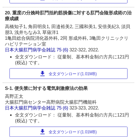
20. 重度の分娩時肛門括約筋損傷に対する肛門会陰形成術の治
療成績
高橋知子1, 角田明良1, 田邉裕美2, 三國和美1, 安倍美紀3, 須貝
朋3, 浅井ちなみ3, 草薙洋1
1亀田総合病院消化器外科, 2同 形成外科, 3亀田クリニックリ
ハビリテーション室
日本大腸肛門病学会雑誌
75 (6)
322-322, 2022.
全文ダウンロード： 従量制、基本料金制の方共に121円
(税込) です。
download
全文ダウンロード(1.01MB)
S-1. 便失禁に対する電気刺激療法の効果
高野正太
大腸肛門病センター高野病院大腸肛門機能科
日本大腸肛門病学会雑誌
75 (6)
323-323, 2022.
全文ダウンロード： 従量制、基本料金制の方共に121円
(税込) です。
download
全文ダウンロード(1.01MB)