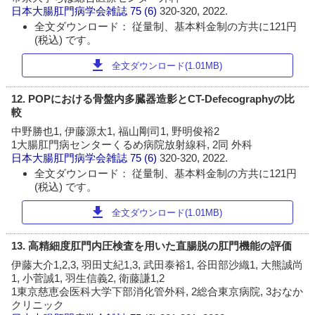
日本大腸肛門病学会雑誌
75 (6)
320-320, 2022.
全文ダウンロード： 従量制、基本料金制の方共に121円
(税込) です。
download
全文ダウンロード(1.01MB)
12. POPにおける骨盤内多臓器造影とCT-Defecographyの比
較
中野勝也1, 伊藤源太1, 福山剛司1, 野明俊裕2
1大腸肛門病センターくるめ病院放射線科, 2同 外科
日本大腸肛門病学会雑誌
75 (6)
320-320, 2022.
全文ダウンロード： 従量制、基本料金制の方共に121円
(税込) です。
download
全文ダウンロード(1.01MB)
13. 高精細度肛門内圧検査を用いた直腸脱の肛門機能の評価
伊藤大介1,2,3, 羽田丈紀1,3, 武田泰裕1, 谷田部沙織1, 大熊誠尚
1, 小菅誠1, 羽生信義2, 衛藤謙1,2
1東京慈恵会医科大学下部消化管外科, 2総合東京病院, 3おなか
クリニック