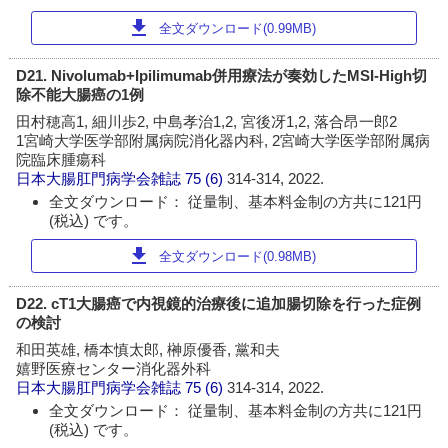
download
全文ダウンロード(0.99MB)
D21. Nivolumab+Ipilimumab併用療法が奏効したMSI-High切
除不能大腸癌の1例
田村穂高1, 細川歩2, 中島孝治1,2, 宮後冴1,2, 落合昂一郎2
1宮崎大学医学部附属病院消化器内科, 2宮崎大学医学部附属病
院臨床腫瘍科
日本大腸肛門病学会雑誌
75 (6)
314-314, 2022.
全文ダウンロード： 従量制、基本料金制の方共に121円
(税込) です。
download
全文ダウンロード(0.98MB)
D22. cT1大腸癌で内視鏡的治療後に追加腸切除を行った症例
の検討
和田英雄, 橋本慎太郎, 榊原優香, 黨和夫
嬉野医療センター消化器外科
日本大腸肛門病学会雑誌
75 (6)
314-314, 2022.
全文ダウンロード： 従量制、基本料金制の方共に121円
(税込) です。