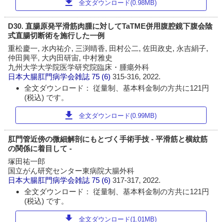
download
全文ダウンロード(0.98MB)
D30. 直腸原発平滑筋肉腫に対してTaTME併用腹腔鏡下腹会陰
式直腸切断術を施行した一例
重松慶一, 水内祐介, 三渕晴香, 田村公二, 佐田政史, 永吉絹子,
仲田興平, 大内田研宙, 中村雅史
九州大学大学院医学研究院臨床・腫瘍外科
日本大腸肛門病学会雑誌
75 (6)
315-316, 2022.
全文ダウンロード： 従量制、基本料金制の方共に121円
(税込) です。
download
全文ダウンロード(0.99MB)
肛門管近傍の微細解剖にもとづく手術手技 - 平滑筋と横紋筋
の関係に着目して -
塚田祐一郎
国立がん研究センター東病院大腸外科
日本大腸肛門病学会雑誌
75 (6)
317-317, 2022.
全文ダウンロード： 従量制、基本料金制の方共に121円
(税込) です。
download
全文ダウンロード(1.01MB)