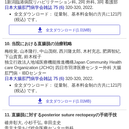
1新潟臨港病院リハビリテーション科, 2同 外科, 3同 看護部
日本大腸肛門病学会雑誌
75 (6)
320-320, 2022.
全文ダウンロード： 従量制、基本料金制の方共に121円
(税込) です。
download
全文ダウンロード(1.01MB)
10. 当院における直腸脱の治療戦略
梅枝覚, 山本隆行, 中山茂樹, 西川隆太郎, 木村充志, 肥満智紀,
下山貴寛, 鈴木桜子
独立行政法人地域医療機能推進機構Japan Community Health
care Organization (JCHO) 四日市羽津医療センター外科 大腸
肛門病・IBDセンター
日本大腸肛門病学会雑誌
75 (6)
320-320, 2022.
全文ダウンロード： 従量制、基本料金制の方共に121円
(税込) です。
download
全文ダウンロード(1.01MB)
11. 直腸脱に対するposterior suture rectopexyの手術手技
碓井彰大, 小杉千弘, 幸田圭史
帝京大学ちば総合医療センター外科