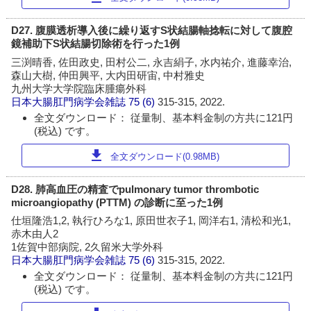
D27. 腹膜透析導入後に繰り返すS状結腸軸捻転に対して腹腔
鏡補助下S状結腸切除術を行った1例
三渕晴香, 佐田政史, 田村公二, 永吉絹子, 水内祐介, 進藤幸治,
森山大樹, 仲田興平, 大内田研宙, 中村雅史
九州大学大学院臨床腫瘍外科
日本大腸肛門病学会雑誌
75 (6)
315-315, 2022.
全文ダウンロード： 従量制、基本料金制の方共に121円
(税込) です。
download
全文ダウンロード(0.98MB)
D28. 肺高血圧の精査でpulmonary tumor thrombotic
microangiopathy (PTTM) の診断に至った1例
仕垣隆浩1,2, 執行ひろな1, 原田世衣子1, 岡洋右1, 清松和光1,
赤木由人2
1佐賀中部病院, 2久留米大学外科
日本大腸肛門病学会雑誌
75 (6)
315-315, 2022.
全文ダウンロード： 従量制、基本料金制の方共に121円
(税込) です。