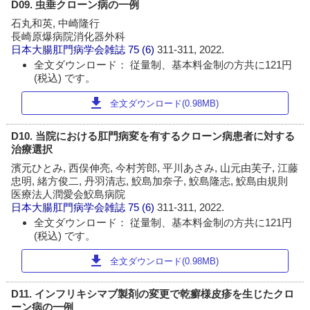
D09. 虫垂クローン病の一例
石丸和英, 中崎隆行
長崎原爆病院消化器外科
日本大腸肛門病学会雑誌
75 (6)
311-311, 2022.
全文ダウンロード： 従量制、基本料金制の方共に121円
(税込) です。
download
全文ダウンロード(0.98MB)
D10. 当院における肛門病変を有するクローン病患者に対する
治療選択
濱元ひとみ, 西俣伸亮, 今村芳郎, 平川あさみ, 山元由芙子, 江藤
忠明, 緒方俊二, 丹羽清志, 鮫島加奈子, 鮫島隆志, 鮫島由規則
医療法人潤愛会鮫島病院
日本大腸肛門病学会雑誌
75 (6)
311-311, 2022.
全文ダウンロード： 従量制、基本料金制の方共に121円
(税込) です。
download
全文ダウンロード(0.98MB)
D11. インフリキシマブ製剤の変更で乾癬様皮疹を生じたクロ
ーン病の一例