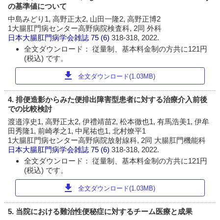
の基準値について
中島みどり1, 高野正太2, 山田一隆2, 高野正博2
1大腸肛門病センター高野病院検査科, 2同 外科
日本大腸肛門病学会雑誌
75 (6)
318-318, 2022.
全文ダウンロード： 従量制、基本料金制の方共に121円
(税込) です。
download
全文ダウンロード(1.03MB)
4. 排便造影からみた便排出障害型患者に対する治療介入前後
での比較検討
渡邉淳史1, 高野正太2, 伊禮靖苗2, 松本徹也1, 有馬浩美1, 伊牟
田秀隆1, 前崎孝之1, 中尾祐也1, 北村燎平1
1大腸肛門病センター高野病院放射線科, 2同 大腸肛門機能科
日本大腸肛門病学会雑誌
75 (6)
318-318, 2022.
全文ダウンロード： 従量制、基本料金制の方共に121円
(税込) です。
download
全文ダウンロード(1.03MB)
5. 当院における難治性便秘症に対するチーム医療と成果