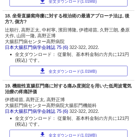
download
全文ダウンロード(1.01MB)
18. 坐骨直腸窩痔瘻に対する根治術の最適アプローチ法は, 後
方?, 側方?
辻順行, 高野正太, 中村寧, 濱田博隆, 伊禮靖苗, 久野三朗, 桑原
大作, 山田一隆, 高野正博
大腸肛門病センター高野病院
日本大腸肛門病学会雑誌
75 (6)
322-322, 2022.
全文ダウンロード： 従量制、基本料金制の方共に121円
(税込) です。
download
全文ダウンロード(1.01MB)
19. 機能性直腸肛門痛に対する痛み度測定を用いた低周波電気
治療の疼痛評価
伊禮靖苗, 高野正太, 高野正博
大腸肛門病センター高野病院大腸肛門機能科
日本大腸肛門病学会雑誌
75 (6)
322-322, 2022.
全文ダウンロード： 従量制、基本料金制の方共に121円
(税込) です。
download
全文ダウンロード(1.01MB)