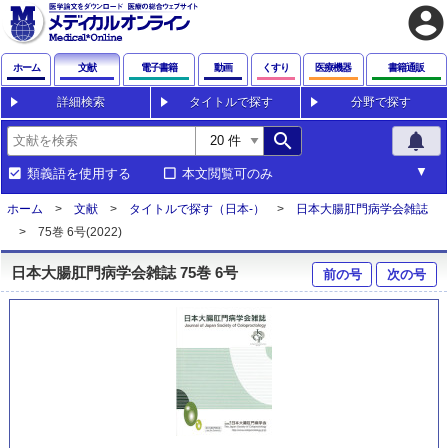
account_circle
ホーム
文献
電子書籍
動画
くすり
医療機器
書籍通販
詳細検索
タイトルで探す
分野で探す
search
notifications
類義語を使用する
本文閲覧可のみ
ホーム
文献
タイトルで探す（日本-）
日本大腸肛門病学会雑誌
75巻 6号(2022)
日本大腸肛門病学会雑誌 75巻 6号
前の号
次の号