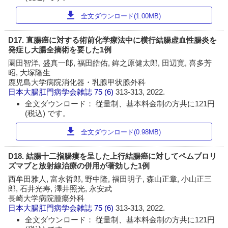
download
全文ダウンロード(1.00MB)
D17. 直腸癌に対する術前化学療法中に横行結腸虚血性腸炎を
発症し大腸全摘術を要した1例
園田智洋, 盛真一郎, 福田皓佑, 鉾之原健太郎, 田辺寛, 喜多芳
昭, 大塚隆生
鹿児島大学病院消化器・乳腺甲状腺外科
日本大腸肛門病学会雑誌
75 (6)
313-313, 2022.
全文ダウンロード： 従量制、基本料金制の方共に121円
(税込) です。
download
全文ダウンロード(0.98MB)
D18. 結腸十二指腸瘻を呈した上行結腸癌に対してペムブロリ
ズマブと放射線治療の併用が著効した1例
西牟田雅人, 富永哲郎, 野中隆, 福田明子, 森山正章, 小山正三
郎, 石井光寿, 澤井照光, 永安武
長崎大学病院腫瘍外科
日本大腸肛門病学会雑誌
75 (6)
313-313, 2022.
全文ダウンロード： 従量制、基本料金制の方共に121円