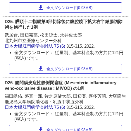
download
全文ダウンロード(0.98MB)
D25. 膵頭十二指腸第II部切除後に腹腔鏡下拡大右半結腸切除
術を施行した1例
武居晋, 田辺嘉高, 松田諒太, 永井俊太郎
北九州市立医療センター外科
日本大腸肛門病学会雑誌
75 (6)
315-315, 2022.
全文ダウンロード： 従量制、基本料金制の方共に121円
(税込) です。
download
全文ダウンロード(0.98MB)
D26. 腸間膜炎症性静脈閉塞症 (Mesenteric inflammatory
veno-occlusive disease : MIVOD) の1例
福田皓佑, 盛真一郎, 鉾之原健太郎, 田辺寛, 喜多芳昭, 大塚隆生
鹿児島大学病院消化器・乳腺甲状腺外科
日本大腸肛門病学会雑誌
75 (6)
315-315, 2022.
全文ダウンロード： 従量制、基本料金制の方共に121円
(税込) です。
download
全文ダウンロード(0.98MB)