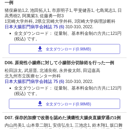
一例
猪俣麻佑1,2, 池田拓人1, 市原明子1, 甲斐健吾1, 七島篤志1, 日
高秀樹2, 阿萬紫3, 佐藤勇一郎3
1宮崎大学外科, 2県立宮崎大学外科, 3宮崎大学病理診断科
日本大腸肛門病学会雑誌
75 (6)
310-310, 2022.
全文ダウンロード： 従量制、基本料金制の方共に121円
(税込) です。
download
全文ダウンロード(0.98MB)
D06. 原発性小腸癌に対して小腸部分切除術を行った一例
松田諒太, 武居晋, 北浦良樹, 永井俊太郎, 田辺嘉高
北九州市立医療センター外科
日本大腸肛門病学会雑誌
75 (6)
310-310, 2022.
全文ダウンロード： 従量制、基本料金制の方共に121円
(税込) です。
download
全文ダウンロード(0.98MB)
D07. 保存的加療で改善を認めた潰瘍性大腸炎直腸穿通の1例
内山尚美1, 山本章二朗1, 安倍弘生1, 三池忠1, 鈴木翔1, 坂口舞