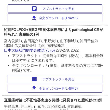
article
アブストラクトを見る
download
全文ダウンロード(1.94MB)
術前FOLFOX+抗EGFR抗体薬投与によりpathological CRが
得られた直腸癌の1例
宮内俊策1), 吉田亮介1), 宇野太1), 山下和城1), 沖田千佳2)
1)岡山労災病院外科, 2)同 病理診断科
日本大腸肛門病学会雑誌
75 (6)
273-278, 2022.
アブストラクト： 従量制は110円（税込）、基本料金制
は基本料金に含まれます。
全文ダウンロード： 従量制、基本料金制の方共に770円
(税込) です。
article
アブストラクトを見る
download
全文ダウンロード(6.48MB)
直腸癌術後に不正性器出血を契機に発見された膣転移の1例
平野昌孝, 井上彬, 辻嘉斗, 西沢佑次郎, 賀川義規