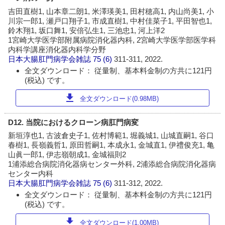
吉田直樹1, 山本章二朗1, 米澤瑛美1, 田村穂高1, 内山尚美1, 小
川宗一郎1, 瀬戸口翔子1, 市成直樹1, 中村佳菜子1, 平田智也1,
鈴木翔1, 坂口舞1, 安倍弘生1, 三池忠1, 河上洋2
1宮崎大学医学部附属病院消化器内科, 2宮崎大学医学部医学科
内科学講座消化器内科学分野
日本大腸肛門病学会雑誌
75 (6)
311-311, 2022.
全文ダウンロード： 従量制、基本料金制の方共に121円
(税込) です。
download
全文ダウンロード(0.98MB)
D12. 当院におけるクローン病肛門病変
新垣淳也1, 古波倉史子1, 佐村博範1, 堀義城1, 山城直嗣1, 谷口
春樹1, 長嶺義哲1, 原田哲嗣1, 本成永1, 金城直1, 伊禮俊充1, 亀
山眞一郎1, 伊志嶺朝成1, 金城福則2
1浦添総合病院消化器病センター外科, 2浦添総合病院消化器病
センター内科
日本大腸肛門病学会雑誌
75 (6)
311-312, 2022.
全文ダウンロード： 従量制、基本料金制の方共に121円
(税込) です。
download
全文ダウンロード(1.00MB)