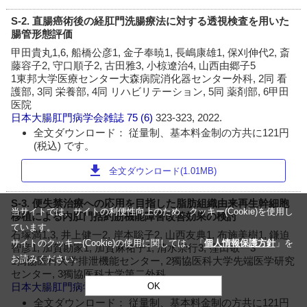
S-2. 直腸癌術後の経肛門洗腸療法に対する透視検査を用いた
腸管形態評価
甲田貴丸1,6, 船橋公彦1, 金子奉暁1, 長嶋康雄1, 保刈伸代2, 斎
藤容子2, 守口順子2, 古田雅3, 小椋遼治4, 山西由郷子5
1東邦大学医療センター大森病院消化器センター外科, 2同 看
護部, 3同 栄養部, 4同 リハビリテーション, 5同 薬剤部, 6甲田
医院
日本大腸肛門病学会雑誌
75 (6)
323-323, 2022.
全文ダウンロード： 従量制、基本料金制の方共に121円
(税込) です。
download
全文ダウンロード(1.01MB)
S-3. 便失禁治療への応用を目指した脂肪組織由来再生幹細胞
当サイトでは、サイトの利便性向上のため、クッキー(Cookie)を使用し
移植による内肛門括約筋機能障害改善効果の検討
ています。
石塚満1,3, 井上健一2, 岸本聡子2, 山西友典1, 布施美樹1, 鎌迫
サイトのクッキー(Cookie)の使用に関しては、「
個人情報保護方針
」を
智彦1, 加賀勘家1, 加賀麻祐子1, 清水崇行3, 窪田敬一3
お読みください。
1獨協医科大学排泄機能センター, 2獨協医科大学先端医学研究
センター, 3獨協医科大学第二外科
日本大腸肛門病学会雑誌
75 (6)
323-323, 2022.
OK
全文ダウンロード： 従量制、基本料金制の方共に121円