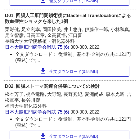
download
全文ダウンロード(1.64MB)
D01. 回腸人工肛門閉鎖術後にBacterial Translocationによる
敗血症性ショックを来した1例
栗嵜健, 足立利幸, 岡田怜美, 井上悠介, 伊藤信一郎, 小林和真,
足立智彦, 日高匡章, 金高賢悟, 江口晋
長崎大学大学院移植・消化器外科
日本大腸肛門病学会雑誌
75 (6)
309-309, 2022.
全文ダウンロード： 従量制、基本料金制の方共に121円
(税込) です。
download
全文ダウンロード(0.98MB)
D02. 回腸ストーマ関連合併症についての検討
松本芳子, 梶谷竜路, 大野龍, 長野秀紀, 愛洲尚哉, 森本光昭, 吉
松軍平, 長谷川傑
福岡大学消化器外科
日本大腸肛門病学会雑誌
75 (6)
309-309, 2022.
全文ダウンロード： 従量制、基本料金制の方共に121円
(税込) です。
download
全文ダウンロード(0.98MB)