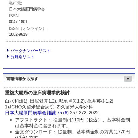
発行元
日本大腸肛門病学会
ISSN
0047-1801
ISSN（オンライン）
1882-9619
バックナンバーリスト
分野別リスト
書籍情報から探す
▼
重複大腸癌の臨床病理学的検討
白水和雄1), 田尻健亮1,2), 堀尾卓矢1,2), 亀井英樹1,2)
1)JCHO久留米総合病院, 2)久留米大学外科
日本大腸肛門病学会雑誌
75 (6)
257-272, 2022.
アブストラクト： 従量制は110円（税込）、基本料金制
は基本料金に含まれます。
全文ダウンロード： 従量制、基本料金制の方共に770円
(税込) です。