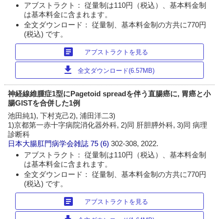
アブストラクト： 従量制は110円（税込）、基本料金制
は基本料金に含まれます。
全文ダウンロード： 従量制、基本料金制の方共に770円
(税込) です。
article
アブストラクトを見る
download
全文ダウンロード(6.57MB)
神経線維腫症1型にPagetoid spreadを伴う直腸癌に, 胃癌と小
腸GISTを合併した1例
池田純1), 下村克己2), 浦田洋二3)
1)京都第一赤十字病院消化器外科, 2)同 肝胆膵外科, 3)同 病理
診断科
日本大腸肛門病学会雑誌
75 (6)
302-308, 2022.
アブストラクト： 従量制は110円（税込）、基本料金制
は基本料金に含まれます。
全文ダウンロード： 従量制、基本料金制の方共に770円
(税込) です。
article
アブストラクトを見る