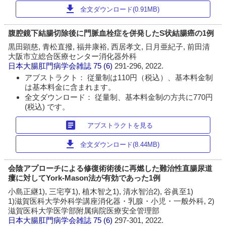
download
全文ダウンロード(0.91MB)
腹腔鏡下結腸切除後に門脈血栓症を併発したS状結腸癌の1例
黒田顕慈, 青松直撥, 福井康裕, 西居孝文, 日月亜紀子, 前田清
大阪市立総合医療センター消化器外科
日本大腸肛門病学会雑誌
75 (6)
291-296, 2022.
アブストラクト： 従量制は110円（税込）、基本料金制
は基本料金に含まれます。
全文ダウンロード： 従量制、基本料金制の方共に770円
(税込) です。
article
アブストラクトを見る
download
全文ダウンロード(8.44MB)
会陰アプローチによる修復術術後に再燃した難治性直腸尿道
瘻に対してYork-Mason法が有効であった1例
小島正継1), 三宅亨1), 植木智之1), 清水智治2), 谷眞至1)
1)滋賀医科大学外科学講座消化器・乳腺・小児・一般外科, 2)
滋賀医科大学医学部附属病院医療安全管理部
日本大腸肛門病学会雑誌
75 (6)
297-301, 2022.