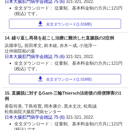
日本大腸肛門病学会雑誌
75 (6)
321-321, 2022.
全文ダウンロード： 従量制、基本料金制の方共に121円
(税込) です。
download
全文ダウンロード(1.01MB)
14. 繰り返し再発を起こし治療に難渋した直腸脱の2症例
浜畑幸弘, 前田孝文, 鈴木綾, 赤木一成, 小池淳一
辻仲病院柏の葉
日本大腸肛門病学会雑誌
75 (6)
321-321, 2022.
全文ダウンロード： 従量制、基本料金制の方共に121円
(税込) です。
download
全文ダウンロード(1.01MB)
15. 直腸脱に対するGant-三輪Thiersch法術後の排便障害の1
例
香取玲美, 下島裕寛, 岡本康介, 黒水丈次, 松島誠
松島病院大腸肛門病センター
日本大腸肛門病学会雑誌
75 (6)
321-321, 2022.
全文ダウンロード： 従量制、基本料金制の方共に121円
(税込) です。