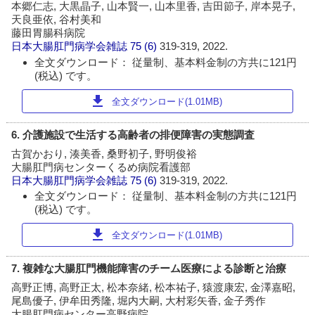
本郷仁志, 大黒晶子, 山本賢一, 山本里香, 吉田節子, 岸本晃子,
天良亜依, 谷村美和
藤田胃腸科病院
日本大腸肛門病学会雑誌
75 (6)
319-319, 2022.
全文ダウンロード： 従量制、基本料金制の方共に121円
(税込) です。
download
全文ダウンロード(1.01MB)
6. 介護施設で生活する高齢者の排便障害の実態調査
古賀かおり, 湊美香, 桑野初子, 野明俊裕
大腸肛門病センターくるめ病院看護部
日本大腸肛門病学会雑誌
75 (6)
319-319, 2022.
全文ダウンロード： 従量制、基本料金制の方共に121円
(税込) です。
download
全文ダウンロード(1.01MB)
7. 複雑な大腸肛門機能障害のチーム医療による診断と治療
高野正博, 高野正太, 松本奈緒, 松本祐子, 猿渡康宏, 金澤嘉昭,
尾島優子, 伊牟田秀隆, 堀内大嗣, 大村彩矢香, 金子秀作
大腸肛門病センター高野病院