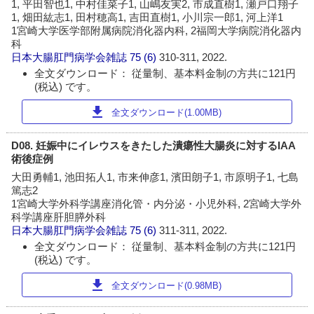
1, 平田智也1, 中村佳菜子1, 山嶋友実2, 市成直樹1, 瀬戸口翔子
1, 畑田紘志1, 田村穂高1, 吉田直樹1, 小川宗一郎1, 河上洋1
1宮崎大学医学部附属病院消化器内科, 2福岡大学病院消化器内
科
日本大腸肛門病学会雑誌
75 (6)
310-311, 2022.
全文ダウンロード： 従量制、基本料金制の方共に121円
(税込) です。
download
全文ダウンロード(1.00MB)
D08. 妊娠中にイレウスをきたした潰瘍性大腸炎に対するIAA
術後症例
大田勇輔1, 池田拓人1, 市来伸彦1, 濱田朗子1, 市原明子1, 七島
篤志2
1宮崎大学外科学講座消化管・内分泌・小児外科, 2宮崎大学外
科学講座肝胆膵外科
日本大腸肛門病学会雑誌
75 (6)
311-311, 2022.
全文ダウンロード： 従量制、基本料金制の方共に121円
(税込) です。
download
全文ダウンロード(0.98MB)