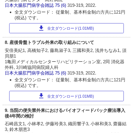
日本大腸肛門病学会雑誌
75 (6)
319-319, 2022.
全文ダウンロード： 従量制、基本料金制の方共に121円
(税込) です。
download
全文ダウンロード(1.01MB)
8. 産後骨盤トラブル外来の取り組みについて
安倍美紀1, 高橋知子2, 藤島淑子3, 三國和美2, 浅井ちなみ1, 須
貝朋1
1亀田メディカルセンターリハビリテーション室, 2同 消化器
外科, 3川崎協同病院婦人科
日本大腸肛門病学会雑誌
75 (6)
319-319, 2022.
全文ダウンロード： 従量制、基本料金制の方共に121円
(税込) です。
download
全文ダウンロード(1.01MB)
9. 当院の便失禁外来におけるバイオフィードバック療法導入
後4年間の検討
石崎昌文1, 小林孝2, 伊藤玲美3, 織田響子3, 小林和美3, 齋藤結
3, 鈴木朋恵3