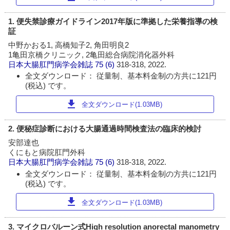
1. 便失禁診療ガイドライン2017年版に準拠した栄養指導の検
証
中野かおる1, 高橋知子2, 角田明良2
1亀田京橋クリニック, 2亀田総合病院消化器外科
日本大腸肛門病学会雑誌
75 (6)
318-318, 2022.
全文ダウンロード： 従量制、基本料金制の方共に121円
(税込) です。
download
全文ダウンロード(1.03MB)
2. 便秘症診断における大腸通過時間検査法の臨床的検討
安部達也
くにもと病院肛門外科
日本大腸肛門病学会雑誌
75 (6)
318-318, 2022.
全文ダウンロード： 従量制、基本料金制の方共に121円
(税込) です。
download
全文ダウンロード(1.03MB)
3. マイクロバルーン式High resolution anorectal manometry