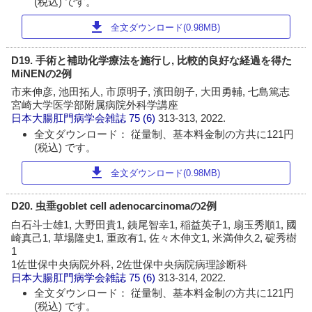
(税込) です。
download
全文ダウンロード(0.98MB)
D19. 手術と補助化学療法を施行し, 比較的良好な経過を得た
MiNENの2例
市来伸彦, 池田拓人, 市原明子, 濱田朗子, 大田勇輔, 七島篤志
宮崎大学医学部附属病院外科学講座
日本大腸肛門病学会雑誌
75 (6)
313-313, 2022.
全文ダウンロード： 従量制、基本料金制の方共に121円
(税込) です。
download
全文ダウンロード(0.98MB)
D20. 虫垂goblet cell adenocarcinomaの2例
白石斗士雄1, 大野田貴1, 銕尾智幸1, 稲益英子1, 扇玉秀順1, 國
崎真己1, 草場隆史1, 重政有1, 佐々木伸文1, 米満伸久2, 碇秀樹
1
1佐世保中央病院外科, 2佐世保中央病院病理診断科
日本大腸肛門病学会雑誌
75 (6)
313-314, 2022.
全文ダウンロード： 従量制、基本料金制の方共に121円
(税込) です。