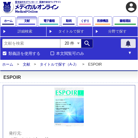
account_circle
ホーム
文献
電子書籍
動画
くすり
医療機器
書籍通販
詳細検索
タイトルで探す
分野で探す
search
notifications
類義語を使用する
本文閲覧可のみ
ホーム
文献
タイトルで探す（A-J）
ESPOIR
ESPOIR
発行元