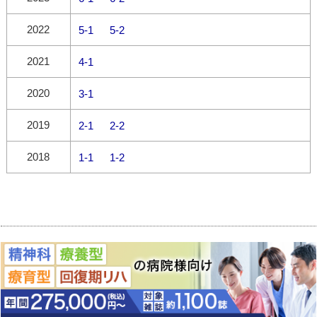
2022
5-1
5-2
2021
4-1
2020
3-1
2019
2-1
2-2
2018
1-1
1-2