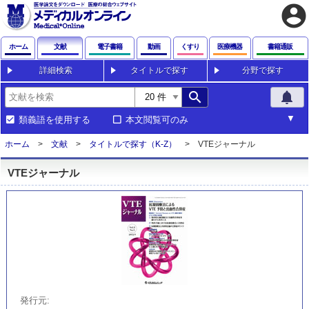
account_circle
ホーム
文献
電子書籍
動画
くすり
医療機器
書籍通販
詳細検索
タイトルで探す
分野で探す
search
notifications
類義語を使用する
本文閲覧可のみ
ホーム
文献
タイトルで探す（K-Z）
VTEジャーナル
VTEジャーナル
発行元