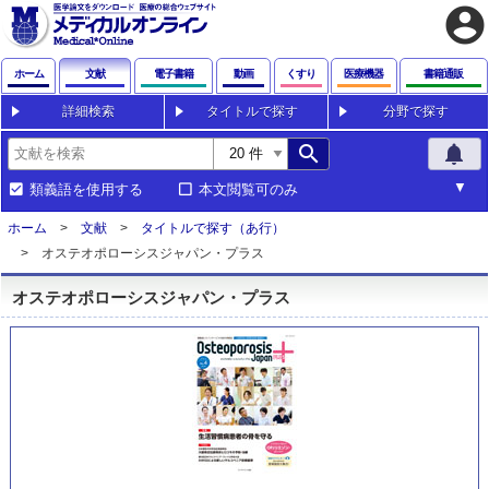
account_circle
ホーム
文献
電子書籍
動画
くすり
医療機器
書籍通販
詳細検索
タイトルで探す
分野で探す
search
notifications
類義語を使用する
本文閲覧可のみ
ホーム
文献
タイトルで探す（あ行）
オステオポローシスジャパン・プラス
オステオポローシスジャパン・プラス