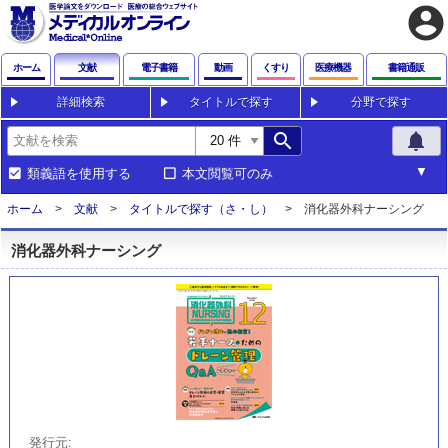
account_circle
ホーム
文献
電子書籍
動画
くすり
医療機器
書籍通販
詳細検索
タイトルで探す
分野で探す
search
notifications
類義語を使用する
本文閲覧可のみ
ホーム
文献
タイトルで探す（さ・し）
消化器外科ナーシング
消化器外科ナーシング
発行元