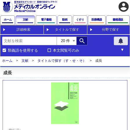
account_circle
ホーム
文献
電子書籍
動画
くすり
医療機器
書籍通販
詳細検索
タイトルで探す
分野で探す
search
notifications
類義語を使用する
本文閲覧可のみ
ホーム
文献
タイトルで探す（す・せ・そ）
成長
成長