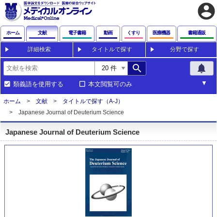
account_circle
ホーム
文献
電子書籍
動画
くすり
医療機器
書籍通販
詳細検索
タイトルで探す
分野で探す
search
notifications
類義語を使用する
本文閲覧可のみ
ホーム
文献
タイトルで探す（A-J）
Japanese Journal of Deuterium Science
Japanese Journal of Deuterium Science