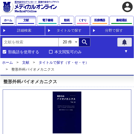
account_circle
ホーム
文献
電子書籍
動画
くすり
医療機器
書籍通販
詳細検索
タイトルで探す
分野で探す
search
notifications
類義語を使用する
本文閲覧可のみ
ホーム
文献
タイトルで探す（す・せ・そ）
整形外科バイオメカニクス
整形外科バイオメカニクス