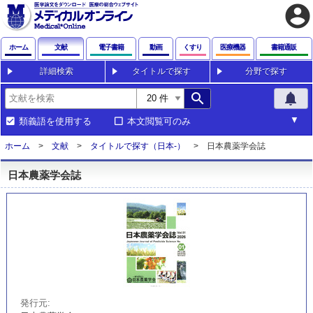
account_circle
ホーム
文献
電子書籍
動画
くすり
医療機器
書籍通販
詳細検索
タイトルで探す
分野で探す
search
notifications
類義語を使用する
本文閲覧可のみ
ホーム
文献
タイトルで探す（日本-）
日本農薬学会誌
日本農薬学会誌
発行元