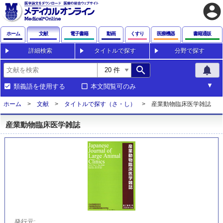
account_circle
ホーム
文献
電子書籍
動画
くすり
医療機器
書籍通販
詳細検索
タイトルで探す
分野で探す
search
notifications
類義語を使用する
本文閲覧可のみ
ホーム
文献
タイトルで探す（さ・し）
産業動物臨床医学雑誌
産業動物臨床医学雑誌
発行元