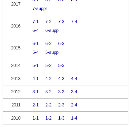
2017
7-suppl
7-1
7-2
7-3
7-4
2016
6-4
6-suppl
6-1
6-2
6-3
2015
5-4
5-suppl
2014
5-1
5-2
5-3
2013
4-1
4-2
4-3
4-4
2012
3-1
3-2
3-3
3-4
2011
2-1
2-2
2-3
2-4
2010
1-1
1-2
1-3
1-4