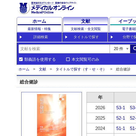
ホーム
文献
イーブ
最新情報・特集
文献検索・全文閲覧
電子書籍
詳細検索
タイトルで探す
分野で
sea
類義語を使用する
本文閲覧可のみ
ホーム
文献
タイトルで探す（す・せ・そ）
総合健診
総合健診
年
2026
53-1
53
2025
52-1
52
2024
51-1
51