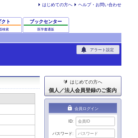
はじめての方へ
ヘルプ・お問い合わせ
ダクト
ブックセンター
器検索
医学書通販
notifications
アラート設定
はじめての方へ
個人／法人会員登録のご案内
lock
会員ログイン
ID
パスワード