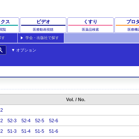
ックス
ビデオ
くすり
プロ
閲覧
医療動画視聴
医薬品検索
医療機
探す
学会・出版社で探す
rch
オプション
Vol. / No.
-2
-2
52-3
52-4
52-5
52-6
-2
51-3
51-4
51-5
51-6