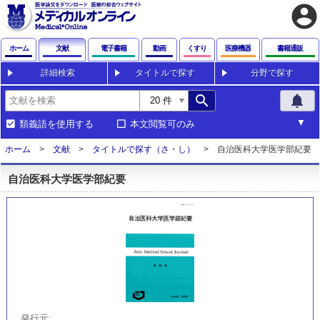
account_circle
ホーム
文献
電子書籍
動画
くすり
医療機器
書籍通販
詳細検索
タイトルで探す
分野で探す
search
notifications
類義語を使用する
本文閲覧可のみ
ホーム
文献
タイトルで探す（さ・し）
自治医科大学医学部紀要
自治医科大学医学部紀要
発行元