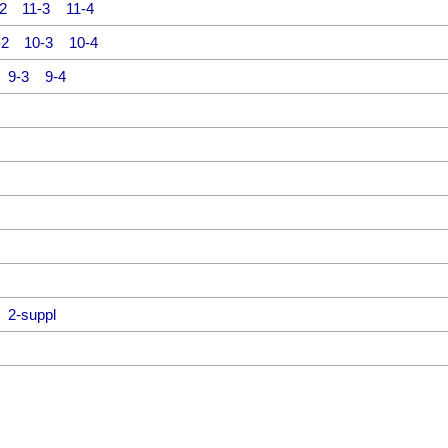
2
11-3
11-4
-2
10-3
10-4
9-3
9-4
2-suppl