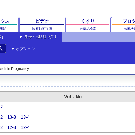
ックス
ビデオ
くすり
プロ
閲覧
医療動画視聴
医薬品検索
医療機
探す
学会・出版社で探す
rch
オプション
rch in Pregnancy
Vol. / No.
-2
-2
13-3
13-4
-2
12-3
12-4