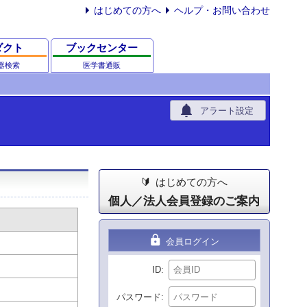
はじめての方へ
ヘルプ・お問い合わせ
ダクト
ブックセンター
器検索
医学書通販
notifications
アラート設定
はじめての方へ
個人／法人会員登録のご案内
lock
会員ログイン
ID
パスワード