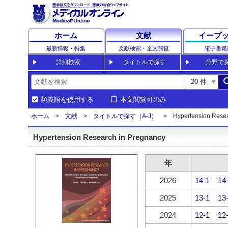
ホーム
文献
イーブ
最新情報・特集
文献検索・全文閲覧
電子書籍
詳細検索
タイトルで探す
分野で
sea
類義語を使用する
本文閲覧可のみ
ホーム
文献
タイトルで探す（A-J）
Hypertension Resea
Hypertension Research in Pregnancy
年
2026
14-1
14
2025
13-1
13
2024
12-1
12