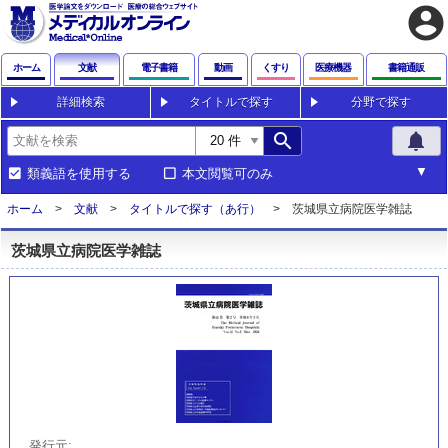
account_circle
ホーム
文献
電子書籍
動画
くすり
医療機器
書籍通販
詳細検索
タイトルで探す
分野で探す
search
notifications
類義語を使用する
本文閲覧可のみ
ホーム
文献
タイトルで探す（あ行）
茨城県立病院医学雑誌
茨城県立病院医学雑誌
発行元