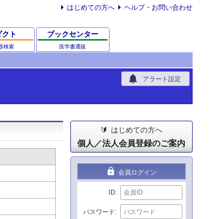
はじめての方へ
ヘルプ・お問い合わせ
ダクト
ブックセンター
器検索
医学書通販
notifications
アラート設定
はじめての方へ
個人／法人会員登録のご案内
lock
会員ログイン
ID
パスワード