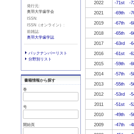
2022
-71st
-7
発行元
奥羽大学歯学会
2021
-69th
-7
ISSN
2019
-67th
-6
ISSN（オンライン）
前雑誌
2018
-65th
-6
奥羽大学歯学誌
2017
-63rd
-6
バックナンバーリスト
2016
-61st
-6
分野別リスト
2015
-59th
-6
2014
-57th
-5
書籍情報から探す
2013
-55th
-5
巻
2012
-53rd
-5
2011
-51st
-5
号
2010
-49th
-5
2009
-47th
-4
開始頁