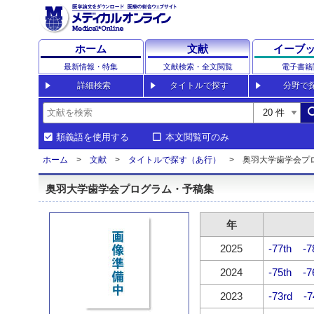
ホーム
文献
イーブ
最新情報・特集
文献検索・全文閲覧
電子書籍
詳細検索
タイトルで探す
分野で
sea
類義語を使用する
本文閲覧可のみ
ホーム
文献
タイトルで探す（あ行）
奥羽大学歯学会プ
奥羽大学歯学会プログラム・予稿集
年
2025
-77th
-7
2024
-75th
-7
2023
-73rd
-7