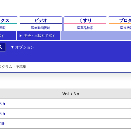
ックス
ビデオ
くすり
プロ
閲覧
医療動画視聴
医薬品検索
医療機
探す
学会・出版社で探す
rch
オプション
ログラム・予稿集
Vol. / No.
8th
6th
4th