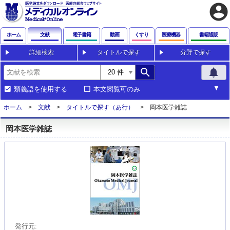
account_circle
ホーム
文献
電子書籍
動画
くすり
医療機器
書籍通販
詳細検索
タイトルで探す
分野で探す
search
notifications
類義語を使用する
本文閲覧可のみ
ホーム
文献
タイトルで探す（あ行）
岡本医学雑誌
岡本医学雑誌
発行元