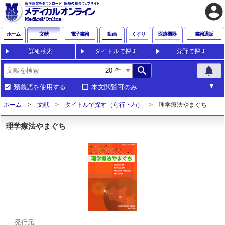
account_circle
ホーム
文献
電子書籍
動画
くすり
医療機器
書籍通販
詳細検索
タイトルで探す
分野で探す
search
notifications
類義語を使用する
本文閲覧可のみ
ホーム
文献
タイトルで探す（ら行・わ）
理学療法やまぐち
理学療法やまぐち
発行元