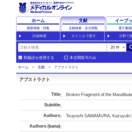
ホーム
文献
イーブ
最新情報・特集
文献検索・全文閲覧
電子書籍
詳細検索
タイトルで探す
分野で
sea
類義語を使用する
本文閲覧可のみ
ホーム
文献
アブストラクト
アブストラクト
Title
Broken Fragment of the Mandibular
Subtitle
Authors
Tsuyoshi SAWAMURA, Kazuyuki
Authors (kana)