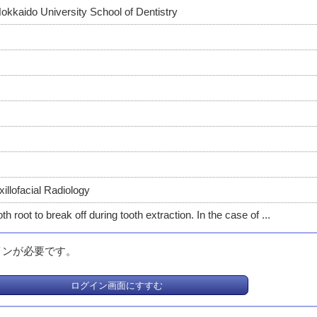
okkaido University School of Dentistry
illofacial Radiology
oth root to break off during tooth extraction. In the case of ...
インが必要です。
ログイン画面にすすむ