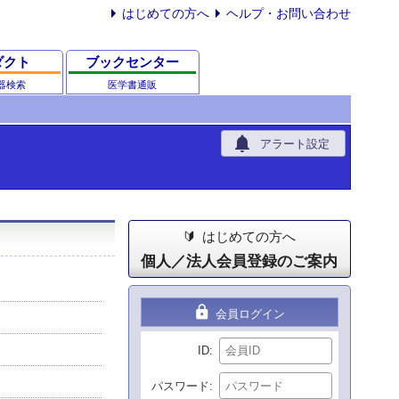
はじめての方へ
ヘルプ・お問い合わせ
ダクト
ブックセンター
器検索
医学書通販
notifications
アラート設定
はじめての方へ
個人／法人会員登録のご案内
lock
会員ログイン
ID
パスワード