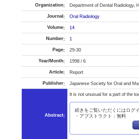
Organization
Department of Dental Radiology, H
Journal
Oral Radiology
Volume
14
Number
1
Page
29-30
Year/Month
1998 / 6
Article
Report
Publisher
Japanese Society for Oral and Max
It is not unusual for a part of the to
続きをご覧いただくにはログ
Abstract
・アブストラクト：無料