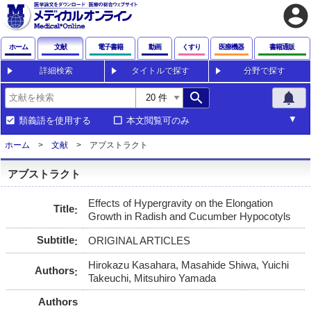
account_circle
ホーム
文献
電子書籍
動画
くすり
医療機器
書籍通販
詳細検索
タイトルで探す
分野で探す
search
notifications
類義語を使用する
本文閲覧可のみ
ホーム
文献
アブストラクト
アブストラクト
Effects of Hypergravity on the Elongation
Title
Growth in Radish and Cucumber Hypocotyls
Subtitle
ORIGINAL ARTICLES
Hirokazu Kasahara, Masahide Shiwa, Yuichi
Authors
Takeuchi, Mitsuhiro Yamada
Authors