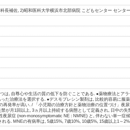
療科長補佐, 2)昭和医科大学横浜市北部病院 こどもセンター センタ
的の一つは, 自尊心や生活の質の低下を防ぐことである. ●薬物療法とア
あった治療法を選択する. ●デスモプレシン製剤は, 比較的容易に服
再発率が高い. / 「小児期の治療方針と薬物治療の位置づけ」夜尿症 (no
降に夜間の尿失禁が月1回以上, 3ヵ月以上持続する病態として定義され, 日中
non-monosymptomatic NE : NMNE) と, 伴わない単一
に分類される. MNEの有病率は, 5歳15%, 7歳10%, 10歳5%, 15歳以上1～