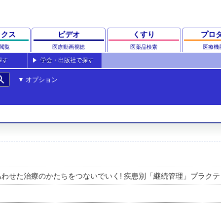
ックス
ビデオ
くすり
プロ
閲覧
医療動画視聴
医薬品検索
医療機
探す
学会・出版社で探す
rch
オプション
あわせた治療のかたちをつないでいく! 疾患別「継続管理」プラクテ