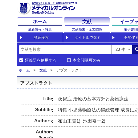
ホーム
文献
イーブ
最新情報・特集
文献検索・全文閲覧
電子書籍
詳細検索
タイトルで探す
分野で
sea
類義語を使用する
本文閲覧可のみ
ホーム
文献
アブストラクト
アブストラクト
Title
夜尿症 治療の基本方針と薬物療法
Subtitle
特集 小児薬物療法の継続管理 成長に
Authors
布山正貴1), 池田裕一2)
Authors
(kana)