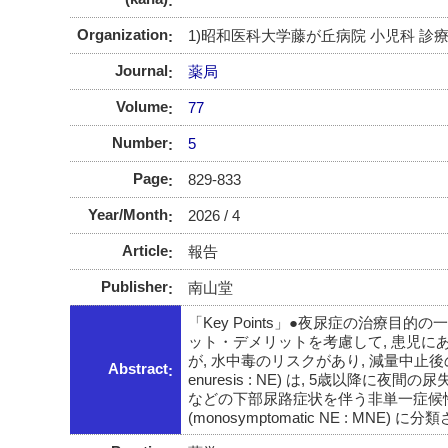
Organization
1)昭和医科大学藤が丘病院 小児科 診
Journal
薬局
Volume
77
Number
5
Page
829-833
Year/Month
2026 / 4
Article
報告
Publisher
南山堂
「Key Points」●夜尿症の治療目
ット・デメリットを考慮して, 患児に
が, 水中毒のリスクがあり, 減量中止後の
Abstract
enuresis : NE) は, 5歳以
などの下部尿路症状を伴う非単一症候性夜尿症 (
(monosymptomatic NE : MNE) 