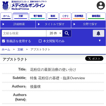
account_circle
ホーム
文献
電子書籍
動画
くすり
医療機器
書籍通販
詳細検索
タイトルで探す
分野で探す
search
notifications
類義語を使用する
本文閲覧可のみ
ホーム
文献
アブストラクト
アブストラクト
Title
花粉症の最新治療の使い分け
Subtitle
特集 花粉症の基礎・臨床Overview
Authors
後藤穣
Authors
(kana)