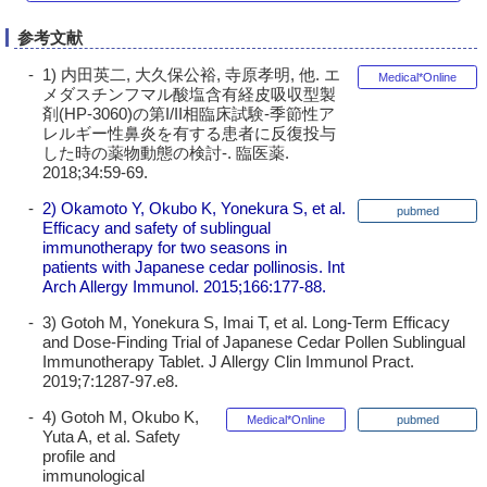
参考文献
1) 内田英二, 大久保公裕, 寺原孝明, 他. エ
Medical*Online
メダスチンフマル酸塩含有経皮吸収型製
剤(HP-3060)の第I/II相臨床試験-季節性ア
レルギー性鼻炎を有する患者に反復投与
した時の薬物動態の検討-. 臨医薬.
2018;34:59-69.
2) Okamoto Y, Okubo K, Yonekura S, et al.
pubmed
Efficacy and safety of sublingual
immunotherapy for two seasons in
patients with Japanese cedar pollinosis. Int
Arch Allergy Immunol. 2015;166:177-88.
3) Gotoh M, Yonekura S, Imai T, et al. Long-Term Efficacy
and Dose-Finding Trial of Japanese Cedar Pollen Sublingual
Immunotherapy Tablet. J Allergy Clin Immunol Pract.
2019;7:1287-97.e8.
4) Gotoh M, Okubo K,
Medical*Online
pubmed
Yuta A, et al. Safety
profile and
immunological