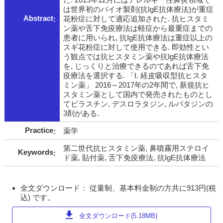
は世界初のバイオ製剤(抗IgE抗体療法)が重症
Abstract
花粉症に対して適応追加された. 抗ヒスタミ
ン薬や舌下免疫療法は軽症から最重症までの
患者に用いられ, 抗IgE抗体療法は重症以上の
スギ花粉症に対して使用できる. 即効性とい
う観点では抗ヒスタミン薬や抗IgE抗体療法
を, じっくりと治療できるのであれば舌下免
疫療法を選択する. 「I. 経皮吸収型抗ヒスタ
ミン薬」 2016～2017年の2年間で, 新規抗ヒ
スタミン薬として国内で発売されたものとし
てビラスチン, デスロラタジン, ルパタジンの
3剤がある.
Practice
薬学
第二世代抗ヒスタミン薬, 鼻噴霧用ステロイ
Keywords
ド薬, 貼付薬, 舌下免疫療法, 抗IgE抗体療法
全文ダウンロード： 従量制、基本料金制の方共に913円(税
込) です。
download
全文ダウンロード(5.18MB)