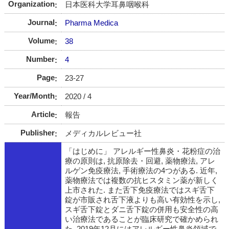
Organization
日本医科大学耳鼻咽喉科
Journal
Pharma Medica
Volume
38
Number
4
Page
23-27
Year/Month
2020 / 4
Article
報告
Publisher
メディカルレビュー社
「はじめに」 アレルギー性鼻炎・花粉症の治
療の原則は, 抗原除去・回避, 薬物療法, アレ
ルゲン免疫療法, 手術療法の4つがある. 近年,
薬物療法では複数の抗ヒスタミン薬が新しく
上市された. また舌下免疫療法ではスギ舌下
錠が市販され舌下液よりも高い有効性を示し,
スギ舌下錠とダニ舌下錠の併用も安全性の高
い治療法であることが臨床研究で確かめられ
た. 2019年12月にはアレルギー性鼻炎領域で