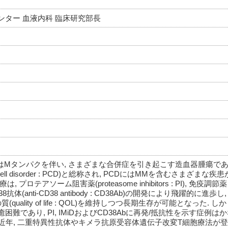
ター 血液内科 臨床研究部長
a : MM)はMタンパクを伴い, さまざまな合併症を引き起こす造血器腫瘍で
ll disorder : PCD)と総称され, PCDにはMMを含むさまざまな疾
テアソーム阻害薬(proteasome inhibitors : PI), 免疫調節薬
D), 抗CD38抗体(anti-CD38 antibody : CD38Ab)の開発により飛躍的に
ality of life : QOL)を維持しつつ長期生存が可能となった. し
であり, PI, IMiDおよびCD38Abに再発/抵抗性を示す症例は
 近年, 二重特異性抗体やキメラ抗原受容体遺伝子改変T細胞療法が登