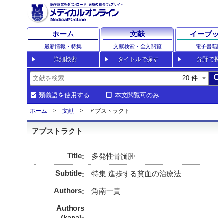
ホーム
文献
イーブ
最新情報・特集
文献検索・全文閲覧
電子書籍
詳細検索
タイトルで探す
分野で
sea
類義語を使用する
本文閲覧可のみ
ホーム
文献
アブストラクト
アブストラクト
Title
多発性骨髄腫
Subtitle
特集 進歩する貧血の治療法
Authors
角南一貴
Authors
(kana)