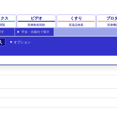
ックス
ビデオ
くすり
プロ
閲覧
医療動画視聴
医薬品検索
医療機
探す
学会・出版社で探す
rch
オプション