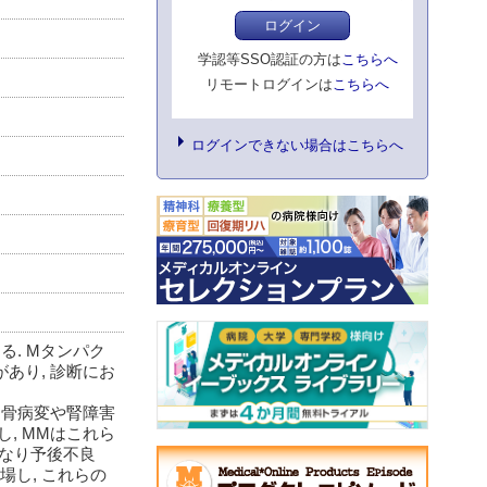
ログイン
学認等SSO認証の方は
こちらへ
リモートログインは
こちらへ
ログインできない場合はこちらへ
ある. Mタンパク
患があり, 診断にお
進歩し, 骨病変や腎障害
かし, MMはこれら
かなり予後不良
場し, これらの