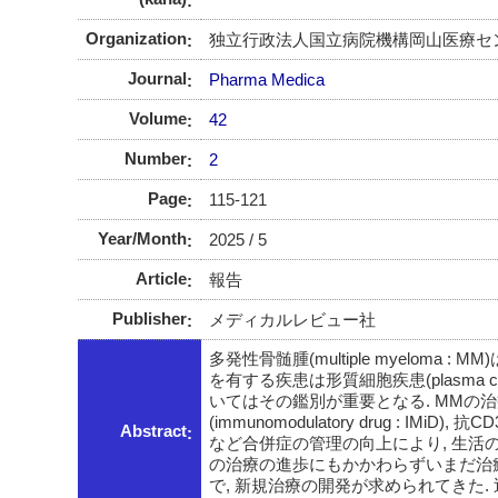
Organization
独立行政法人国立病院機構岡山医療セン
Journal
Pharma Medica
Volume
42
Number
2
Page
115-121
Year/Month
2025 / 5
Article
報告
Publisher
メディカルレビュー社
多発性骨髄腫(multiple myelom
を有する疾患は形質細胞疾患(plasma ce
いてはその鑑別が重要となる. MMの治療は, プロ
(immunomodulatory drug : IMi
Abstract
など合併症の管理の向上により, 生活の質(qu
の治療の進歩にもかかわらずいまだ治癒困難
で, 新規治療の開発が求められてきた.