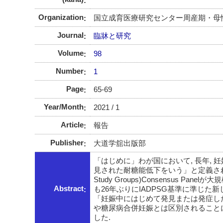
Organization
国立成育医療研究センター周産期・母
Journal
臨牀と研究
Volume
98
Number
1
Page
65-69
Year/Month
2021 / 1
Article
報告
Publisher
大道学舘出版部
「はじめに」わが国において, 長年, 妊娠糖尿病
見された耐糖能低下をいう」と定義されていた. 2010年に
Study Groups)Consensus
Abstract
も26年ぶりにIADPSG基準に準じた新
「妊娠中にはじめて発見または発症し
や糖尿病合併妊娠とは区別されることにな
した.