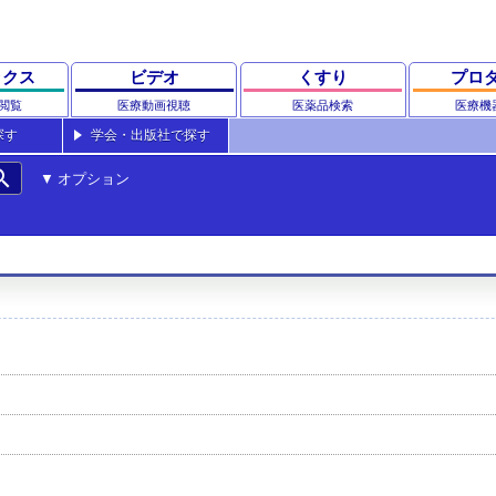
ックス
ビデオ
くすり
プロ
閲覧
医療動画視聴
医薬品検索
医療機
探す
学会・出版社で探す
rch
オプション