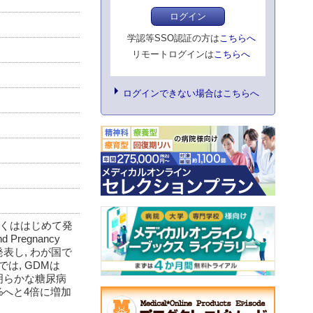
ログイン
学認等SSO認証の方は
こちらへ
リモートログインは
こちらへ
ログインできない場合はこちらへ
症もしくははじめて発
 Pregnancy
発表し, わが国で
は, GDMは
明らかな糖尿病
%へと4倍に増加