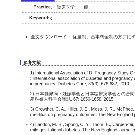
Practice
臨床医学：一般
Keywords
全文ダウンロード： 従量制、基本料金制の方共に913
参考文献
1) International Association of D, Pregnancy Study Gr
: International association of diabetes and pregnanc
in pregnancy. Diabetes Care, 33(3): 676-682, 2010.
2) 日本糖尿病・妊娠学会と日本糖尿病学会との合同委
産科婦人科学会雑誌, 67: 1656-1658, 2015.
3) Crowther, C. A., Hiller, J. E., Moss, J. R., McPhee, A
mel-litus on pregnancy outcomes. The New England jo
4) Landon, M. B., Spong, C. Y., Thom, E., Carpen-ter, M
mild ges-tational diabetes. The New England journal 