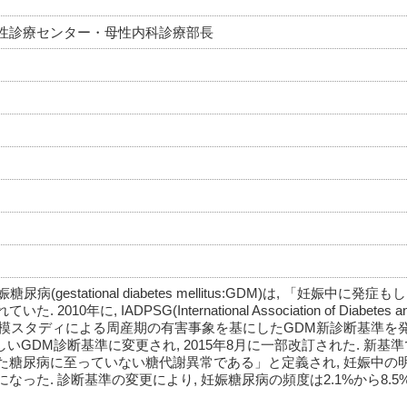
性診療センター・母性内科診療部長
(gestational diabetes mellitus:GDM)は, 「妊娠中に発
, IADPSG(International Association of Diabetes and
 Panelが大規模スタディによる周産期の有害事象を基にしたGDM新診断基準を
しいGDM診断基準に変更され, 2015年8月に一部改訂された. 新基準で
た糖尿病に至っていない糖代謝異常である」と定義され, 妊娠中の
った. 診断基準の変更により, 妊娠糖尿病の頻度は2.1%から8.5