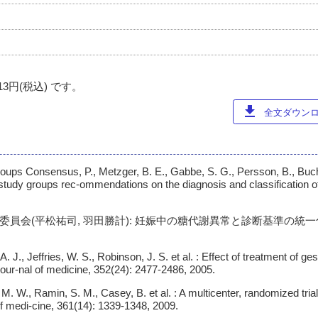
円(税込) です。
download
全文ダウンロー
oups Consensus, P., Metzger, B. E., Gabbe, S. G., Persson, B., Bucha
y study groups rec-ommendations on the diagnosis and classification 
員会(平松祐司, 羽田勝計): 妊娠中の糖代謝異常と診断基準の統一
. J., Jeffries, W. S., Robinson, J. S. et al. : Effect of treatment of ge
ur-nal of medicine, 352(24): 2477-2486, 2005.
. W., Ramin, S. M., Casey, B. et al. : A multicenter, randomized trial
of medi-cine, 361(14): 1339-1348, 2009.