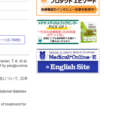
ド(6.70MB)
nan, T. A. et al.
of hy-perglycemia
化について. 日本
stational diabetes
 of treatment for