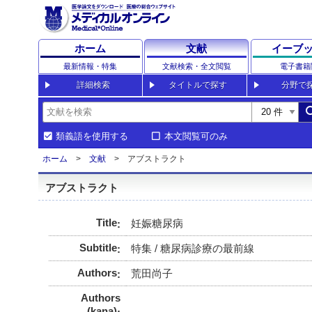
ホーム
文献
イーブ
最新情報・特集
文献検索・全文閲覧
電子書籍
詳細検索
タイトルで探す
分野で
sea
類義語を使用する
本文閲覧可のみ
ホーム
文献
アブストラクト
アブストラクト
Title
妊娠糖尿病
Subtitle
特集 / 糖尿病診療の最前線
Authors
荒田尚子
Authors
(kana)