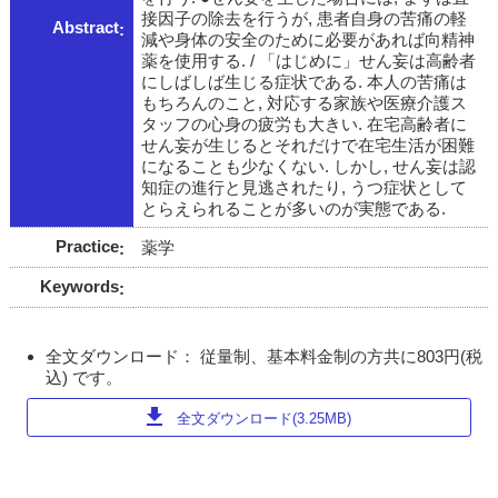
接因子の除去を行うが, 患者自身の苦痛の軽
Abstract
減や身体の安全のために必要があれば向精神
薬を使用する. / 「はじめに」せん妄は高齢者
にしばしば生じる症状である. 本人の苦痛は
もちろんのこと, 対応する家族や医療介護ス
タッフの心身の疲労も大きい. 在宅高齢者に
せん妄が生じるとそれだけで在宅生活が困難
になることも少なくない. しかし, せん妄は認
知症の進行と見逃されたり, うつ症状として
とらえられることが多いのが実態である.
Practice
薬学
Keywords
全文ダウンロード： 従量制、基本料金制の方共に803円(税
込) です。
download
全文ダウンロード(3.25MB)