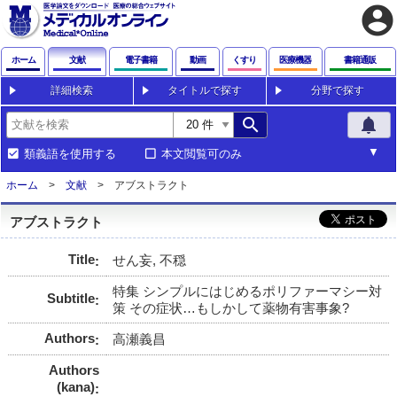
account_circle
ホーム
文献
電子書籍
動画
くすり
医療機器
書籍通販
詳細検索
タイトルで探す
分野で探す
search
notifications
類義語を使用する
本文閲覧可のみ
ホーム
文献
アブストラクト
アブストラクト
Title
せん妄, 不穏
特集 シンプルにはじめるポリファーマシー対
Subtitle
策 その症状…もしかして薬物有害事象?
Authors
高瀬義昌
Authors
(kana)