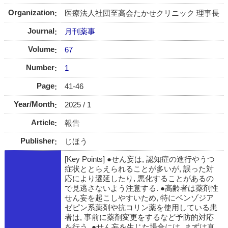
Organization
医療法人社団至高会たかせクリニック 理事長
Journal
月刊薬事
Volume
67
Number
1
Page
41-46
Year/Month
2025 / 1
Article
報告
Publisher
じほう
[Key Points] ●せん妄は, 認知症の進行やうつ
症状ととらえられることが多いが, 誤った対
応により遷延したり, 悪化することがあるの
で見逃さないよう注意する. ●高齢者は薬剤性
せん妄を起こしやすいため, 特にベンゾジア
ゼピン系薬剤や抗コリン薬を使用している患
者は, 事前に薬剤変更をするなど予防的対応
を行う. ●せん妄を生じた場合には, まずは直