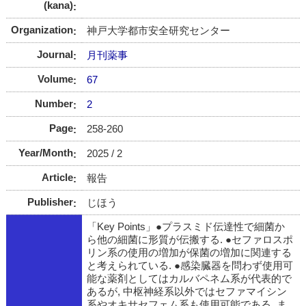
(kana)
Organization
神戸大学都市安全研究センター
Journal
月刊薬事
Volume
67
Number
2
Page
258-260
Year/Month
2025 / 2
Article
報告
Publisher
じほう
「Key Points」●プラスミド伝達性で細菌か
ら他の細菌に形質が伝搬する. ●セファロスポ
リン系の使用の増加が保菌の増加に関連する
と考えられている. ●感染臓器を問わず使用可
能な薬剤としてはカルバペネム系が代表的で
あるが, 中枢神経系以外ではセファマイシン
系やオキサセフェム系も使用可能である. ま