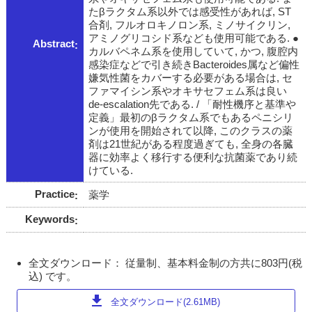
たβラクタム系以外では感受性があれば, ST
合剤, フルオロキノロン系, ミノサイクリン,
アミノグリコシド系なども使用可能である. ●
Abstract
カルバペネム系を使用していて, かつ, 腹腔内
感染症などで引き続きBacteroides属など偏性
嫌気性菌をカバーする必要がある場合は, セ
ファマイシン系やオキサセフェム系は良い
de-escalation先である. / 「耐性機序と基準や
定義」最初のβラクタム系でもあるペニシリ
ンが使用を開始されて以降, このクラスの薬
剤は21世紀がある程度過ぎても, 全身の各臓
器に効率よく移行する便利な抗菌薬であり続
けている.
Practice
薬学
Keywords
全文ダウンロード： 従量制、基本料金制の方共に803円(税
込) です。
download
全文ダウンロード(2.61MB)