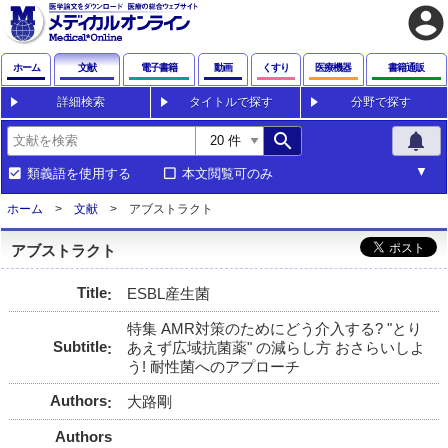
account_circle
ホーム
文献
電子書籍
動画
くすり
医療機器
書籍通販
詳細検索
タイトルで探す
分野で探す
search
notifications
類義語を使用する
本文閲覧可のみ
ホーム
文献
アブストラクト
アブストラクト
Title
ESBL産生菌
特集 AMR対策のためにどう介入する? "とり
Subtitle
あえず広域抗菌薬" の減らし方 おさらいしよ
う! 耐性菌へのアプローチ
Authors
大路剛
Authors