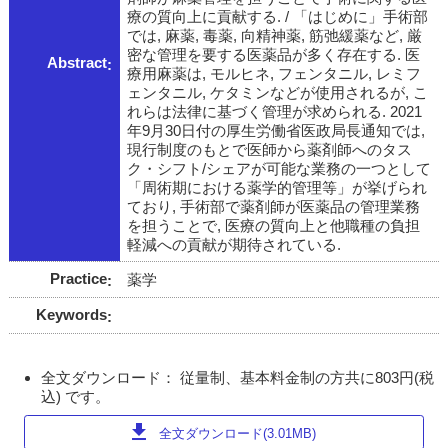
療の質向上に貢献する. / 「はじめに」手術部
では, 麻薬, 毒薬, 向精神薬, 筋弛緩薬など, 厳
密な管理を要する医薬品が多く存在する. 医
Abstract
療用麻薬は, モルヒネ, フェンタニル, レミフ
ェンタニル, ケタミンなどが使用されるが, こ
れらは法律に基づく管理が求められる. 2021
年9月30日付の厚生労働省医政局長通知では,
現行制度のもとで医師から薬剤師へのタス
ク・シフト/シェアが可能な業務の一つとして
「周術期における薬学的管理等」が挙げられ
ており, 手術部で薬剤師が医薬品の管理業務
を担うことで, 医療の質向上と他職種の負担
軽減への貢献が期待されている.
Practice
薬学
Keywords
全文ダウンロード： 従量制、基本料金制の方共に803円(税
込) です。
download
全文ダウンロード(3.01MB)