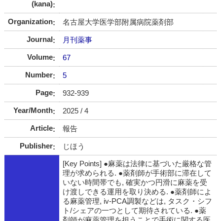
(kana)
Organization
名古屋大学医学部附属病院薬剤部
Journal
月刊薬事
Volume
67
Number
5
Page
932-939
Year/Month
2025 / 4
Article
報告
Publisher
じほう
[Key Points] ●麻薬は法律に基づいた厳格な管
理が求められる. ●薬剤師が手術部に滞在して
いない時間帯でも, 確実かつ円滑に麻薬を受
け渡しできる運用を取り決める. ●薬剤師によ
る麻薬管理, iv-PCA調製などは, タスク・シフ
ト/シェアの一つとして期待されている. ●薬
剤師が麻薬管理を担うことで手術に関する医