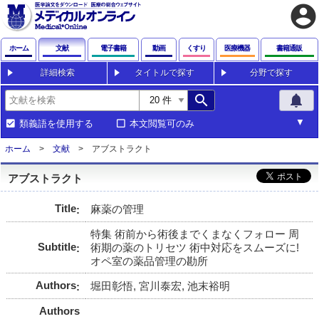
account_circle
ホーム
文献
電子書籍
動画
くすり
医療機器
書籍通販
詳細検索
タイトルで探す
分野で探す
search
notifications
類義語を使用する
本文閲覧可のみ
ホーム
文献
アブストラクト
アブストラクト
Title
麻薬の管理
特集 術前から術後までくまなくフォロー 周
Subtitle
術期の薬のトリセツ 術中対応をスムーズに!
オペ室の薬品管理の勘所
Authors
堀田彰悟, 宮川泰宏, 池末裕明
Authors